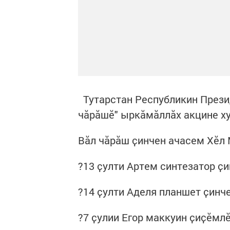
Тутарстан Республикин Прези
чӑрӑшӗ" ыркӑмӑллӑх акцине х
Вӑл чӑрӑш ҫинчен ачасем Хӗл
?13 ҫулти Артем синтезатор ҫ
?14 ҫулти Аделя планшет ҫинче
?7 ҫулии Егор маккуин ҫиҫӗмл