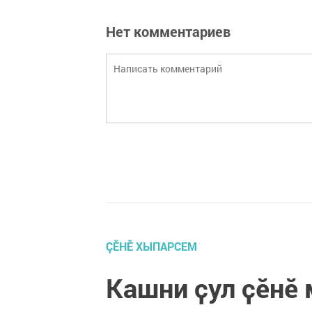
Нет комментариев
ÇӖНӖ ХЫПАРСЕМ
Кашни ҫул ҫӗнӗ