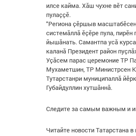
илсе кайма. Хӑш чухне вӗт са
пулаҫҫӗ.
"Региона ҫӗршыв масштабӗсенч
системӑллӑ ӗҫӗре пула, пирӗн 
йышӑнать. Самантпа усӑ курса 
каланӑ Президент район пуҫлӑ
Уҫӑсем парас церемоние ТР П
Мухаметшин, ТР Министрсен К
Тутарстанри муниципаллӑ йӗр
Губайдуллин хутшӑннӑ.
Следите за самым важным и 
Читайте новости Татарстана 