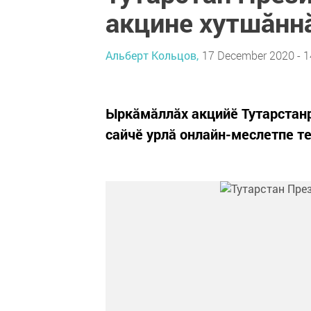
акцине хутшӑнн
Альберт Кольцов,
17 December 2020 - 1
Ыркӑмӑллӑх акцийӗ Тутарстанр
сайчӗ урлӑ онлайн-меслетпе т