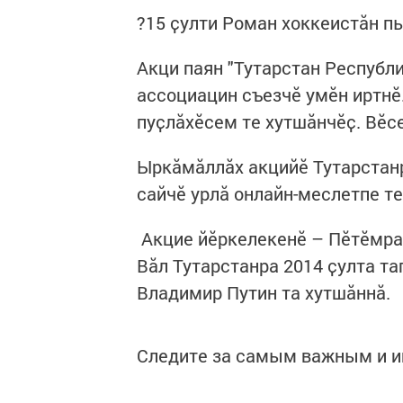
?15 ҫулти Роман хоккеистӑн п
Акци паян "Тутарстан Республ
ассоциацин съезчӗ умӗн иртнӗ
пуҫлӑхӗсем те хутшӑнчӗҫ. Вӗс
Ыркӑмӑллӑх акцийӗ Тутарстанр
сайчӗ урлӑ онлайн-меслетпе т
Акцие йӗркелекенӗ – Пӗтӗмра
Вӑл Тутарстанра 2014 ҫулта т
Владимир Путин та хутшӑннӑ.
Следите за самым важным и 