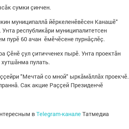
ысӑк сумки ҫинчен.
икин муниципаллӑ йӗркеленӗвӗсен Канашӗ"
. Унта республикӑри муниципалитетсен
ем пурӗ 60 ачан ӗмӗчӗсене пурнӑҫлӗҫ.
а Ҫӗнӗ ҫул ҫитичченех пырӗ. Унта проектӑн
е хутшӑнма пулать.
ҫҫейри "Мечтай со мной" ыркӑмӑллӑх проекчӗ.
апраннӑ. Сак акцие Раҫҫей Президенчӗ
интересным в
Telegram-канале
Татмедиа