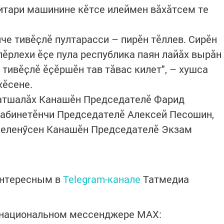
нитари машинине кӗтсе илеймен вӑхӑтсем те
е тивӗҫлӗ пултарасси – пирӗн тӗллев. Сирӗн
пӗрлехи ӗҫе пула республика паян лайӑх вырӑн
тивӗҫлӗ ӗҫӗршӗн тав тӑвас килет", – хушса
хӗсене.
атшалӑх Канашӗн Председателӗ Фарид
абинетӗнчи Председателӗ Алексей Песошин,
келенӳсен Канашӗн Председателӗ Экзам
интересным в
Telegram-канале
Татмедиа
в национальном мессенджере MАХ: