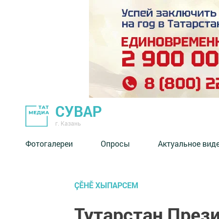
СУВАР
г. Казань
Фотогалереи
Опросы
Актуальное вид
ÇӖНӖ ХЫПАРСЕМ
Тутарстан През