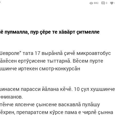
7
882
0
ӗ пулмалла, пур ҫӗре те хӑвӑрт ҫитмелле
евроле" тата 17 вырӑнлӑ ҫичӗ микроавтобус
лӑхӗсен ертӳҫисене тыттарнӑ. Вӗсем пурте
шшинче иртекен смотр-конкурсӑн
шинасем парасси йӑлана кӗчӗ. 10 ҫул хушшинче
инниханов.
тӗнче ялсенче ҫынсене васкавлӑ пулӑшу
лӗхрен, препаратсем кӳрсе пама е чирлӗ ҫынна