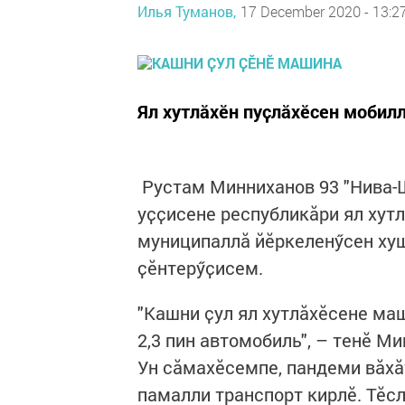
Илья Туманов,
17 December 2020 - 13:2
Ял хутлӑхӗн пуҫлӑхӗсен мобилл
Рустам Минниханов 93 "Нива-Ш
уҫҫисене республикӑри ял хут
муниципаллӑ йӗркеленӳсен ху
ҫӗнтерӳҫисем.
"Кашни ҫул ял хутлӑхӗсене ма
2,3 пин автомобиль", – тенӗ М
Ун сӑмахӗсемпе, пандеми вӑхӑ
памалли транспорт кирлӗ. Тӗс