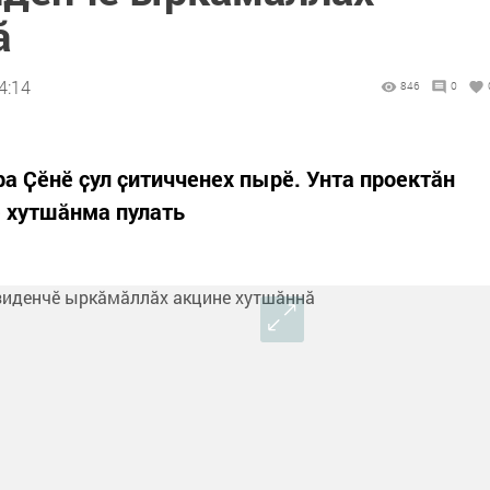
ӑ
4:14
846
0
а Ҫӗнӗ ҫул ҫитичченех пырӗ. Унта проектӑн
е хутшӑнма пулать