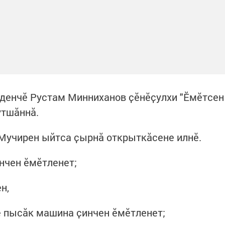
денчӗ Рустам Минниханов ҫӗнӗҫулхи "Ӗмӗтсен
утшӑннӑ.
 Мучирен ыйтса ҫырнӑ открыткӑсене илнӗ.
инчен ӗмӗтленет;
н,
ӗ пысӑк машина ҫинчен ӗмӗтленет;