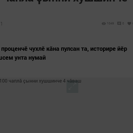
21
1049
0
проценчӗ чухлӗ кӑна пулсан та, историре йӗр
шсем унта нумай