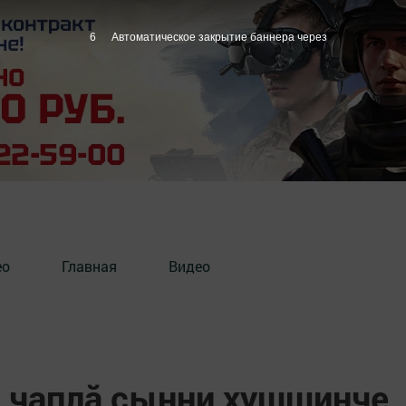
5
Автоматическое закрытие баннера через
ео
Главная
Видео
0 чаплӑ ҫынни хушшинче