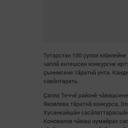
Тутарстан 100 ҫулхи юбилейне 
чаплӑ ентешсен конкурсне иртт
ҫыннисене тӑратнӑ унта. Канд
савӑнтарать.
Ҫапла Теччӗ районӗ чӑвашсене
Яковлева тӑратнӑ конкурса, Э
Хусанкайшӑн сасӑлаттарасшӑн,
Коновалов чӑваш нумайрах сас