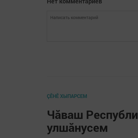
Нет комментариев
ÇӖНӖ ХЫПАРСЕМ
Чăваш Республи
улшăнусем