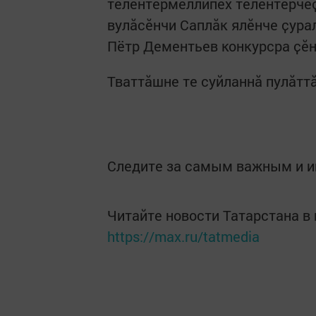
тӗлӗнтермеллипех тӗлӗнтерчӗҫ
вулӑсӗнчи Саплӑк ялӗнче ҫур
Пётр Дементьев конкурсра ҫӗн
Тваттӑшне те суйланнӑ пулӑтт
Следите за самым важным и 
Читайте новости Татарстана 
https://max.ru/tatmedia