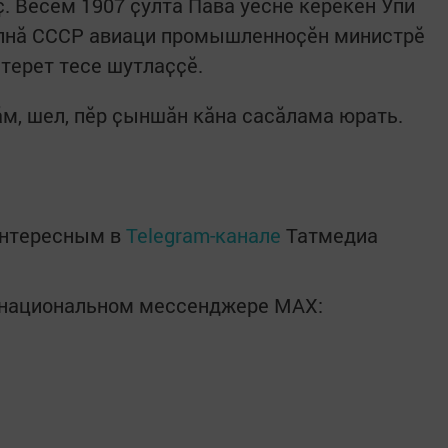
. Вӗсем 1907 ҫулта Пӑва уесне кӗрекен Упи
алнӑ СССР авиаци промышленноҫӗн министрӗ
терет тесе шутлаҫҫӗ.
ӑм, шел, пӗр ҫыншӑн кӑна сасӑлама юрать.
интересным в
Telegram-канале
Татмедиа
в национальном мессенджере MАХ: