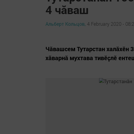
4 чӑваш
Альберт Кольцов,
4 February 2020 - 08:
Чӑвашсем Тутарстан халӑхӗн 3 
хӑварнӑ мухтава тивӗҫлӗ енте