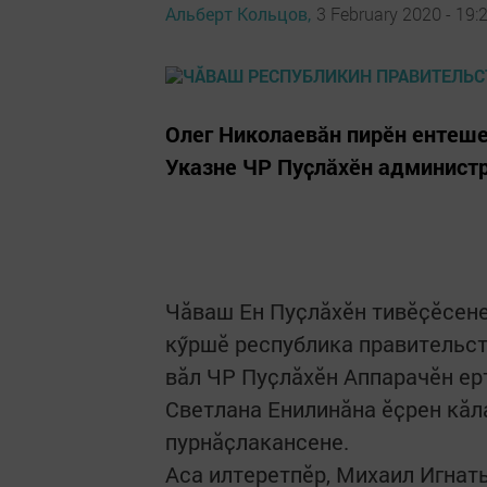
Альберт Кольцов,
3 February 2020 - 19:
Олег Николаевӑн пирӗн ентеше
Указне ЧР Пуҫлӑхӗн администр
Чӑваш Ен Пуҫлӑхӗн тивӗҫӗсене
кӳршӗ республика правительст
вӑл ЧР Пуҫлӑхӗн Аппарачӗн ер
Светлана Енилинӑна ӗҫрен кӑл
пурнӑҫлакансене.
Аса илтеретпӗр, Михаил Игнат