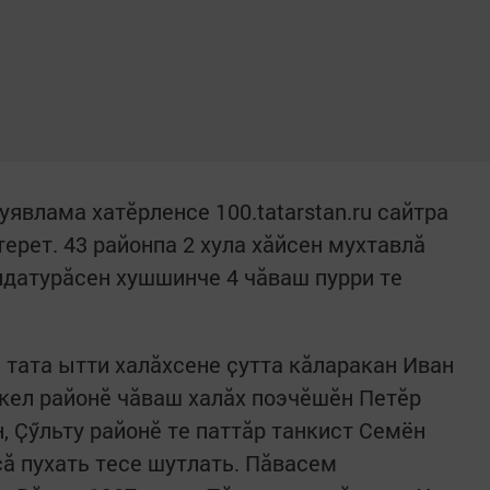
уявлама хатӗрленсе 100.tatarstan.ru сайтра
ерет. 43 районпа 2 хула хӑйсен мухтавлӑ
идатурӑсен хушшинче 4 чӑваш пурри те
 тата ытти халӑхсене ҫутта кӑларакан Иван
лкел районӗ чӑваш халӑх поэчӗшӗн Петӗр
 Ҫӳльту районӗ те паттӑр танкист Семён
ӑ пухать тесе шутлать. Пӑвасем