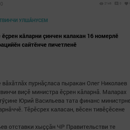
20
2146
0
 ӗҫрен кӑларни ҫинчен калакан 16 номерлӗ
ацийӗн сайтӗнче пичетленӗ
 вӑхӑтлӑх пурнӑҫласа пыракан Олег Николаев
винчи виҫӗ министра ӗҫрен кӑларнӑ. Маларах
тӳҫине Юрий Васильева тата финанс министрн
арнӑччӗ. Тӗрӗсрех каласан, вӗсен тивӗҫӗсене
ьев отставки хыҫҫӑн ЧР Правительстви те