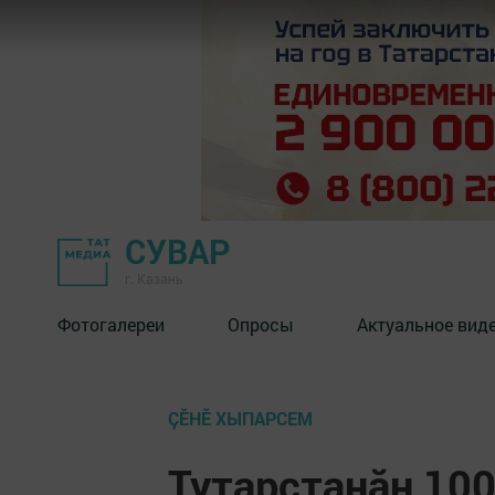
СУВАР
г. Казань
Фотогалереи
Опросы
Актуальное вид
ÇӖНӖ ХЫПАРСЕМ
Тутарстанӑн 10