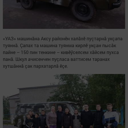
«УАЗ» машинăна Аксу районӗн халăхӗ пуçтарнă укçапа
туяннă. Çапах та машина туянма кирлӗ укçан пысăк
пайне – 150 пин тенкине – кивӗӳселсем хăйсем пухса
панă. Шкул ачисенчен пуçласа ваттисем таранах
хутшăннă çак пархатарлă ӗçе.