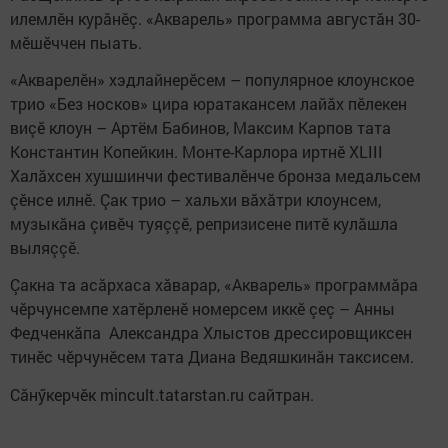
илемлӗн курăнӗç. «Акварель» программа августăн 30-
мӗшӗччен пыать.
«Акварелӗн» хэдлайнерӗсем – популярное клоунское
трио «Без носков» цира юратакансем лайăх пӗлекен
виçӗ клоун – Артём Бабинов, Максим Карпов тата
Константин Копейкин. Монте-Карлора иртнӗ XLIII
Халăхсен хушшинчи фестивалӗнче бронза медальсем
çӗнсе илнӗ. Çак трио – хальхи вăхăтри клоунсем,
музыкăна çивӗч туяççӗ, репризисене питӗ кулăшла
выляççӗ.
Çакна та асăрхаса хăварар, «Акварель» программăра
чӗрчунсемпе хатӗрленӗ номерсем иккӗ çеç – Анны
Федченкăпа Александра Хлыстов дрессировщиксен
тинӗс чӗрчунӗсем тата Диана Ведяшкинăн таксисем.
Сăнӳкерчӗк mincult.tatarstan.ru сайтран.