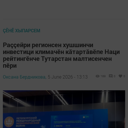
ÇӖНӖ ХЫПАРСЕМ
Раççейри регионсен хушшинчи
инвестици климачӗн кăтартăвӗпе Наци
рейтингӗнче Тутарстан малтисенчен
пӗри
Оксана Бердникова,
5 June 2026 - 13:13
189
0
0