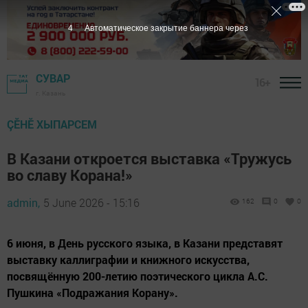
3
Автоматическое закрытие баннера через
СУВАР
16+
г. Казань
ÇӖНӖ ХЫПАРСЕМ
В Казани откроется выставка «Тружусь
во славу Корана!»
admin,
5 June 2026 - 15:16
162
0
0
6 июня, в День русского языка, в Казани представят
выставку каллиграфии и книжного искусства,
посвящённую 200-летию поэтического цикла А.С.
Пушкина «Подражания Корану».