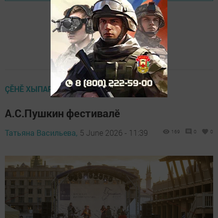
ÇӖНӖ ХЫПАРСЕМ
А.С.Пушкин фестивалӗ
Татьяна Васильева,
5 June 2026 - 11:39
169
0
0