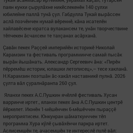
паян кунхи çырулăхне никӗслекенӗн 140 çулхи
юбилейне паллă тунă çул. Габдулла Тукай вырăссен
аслă поэчӗнчен нумай вӗреннӗ, кăна исателӗн
хайлавӗсене юратса вулакансем те, унăн творчествине
тӗпчекен ăсчахсем те тахçанах асăрханă.
Çавăн пекех Раççей империйӗн историкӗ Николай
Карамзин та фестиваль программинче самай пысăк
вырăн йышăнать. Александр Сергеевич ăна: «Пирӗн
пӗрремӗш историк, юлашки летописец»,– тесе хакланă.
Н.Карамзин поэтшăн ăс-хакăл наставникӗ пулнă. 2026
çулта вăл çуралнăранпа 260 çул.
Яланхи пекех А.С.Пушкин ячӗллӗ фестиваль Хусан
варринче иртет., яланхи пекех ăна А.С.Пушкин центрӗ
йӗркелет. Июнӗн 1-мӗшӗнчен 6-мӗшӗччен пыраççӗ
мероприятисем. Юнкунран шăматкунччен тӗп
программа Хура кӳлӗ çывăхӗнчи паркра иртет.
Аслисемшӗн те, ачасемшӗн те интереслӗ пулӗ вăл: