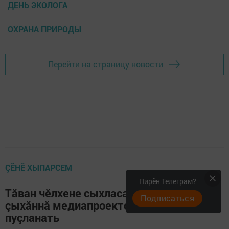
ДЕНЬ ЭКОЛОГА
ОХРАНА ПРИРОДЫ
Перейти на страницу новости
ÇӖНӖ ХЫПАРСЕМ
Пирӗн Телеграм?
Тăван чӗлхене сыхласа хăварассипе
Подписаться
çыхăннă медиапроектсен конкурсӗ
пуçланать