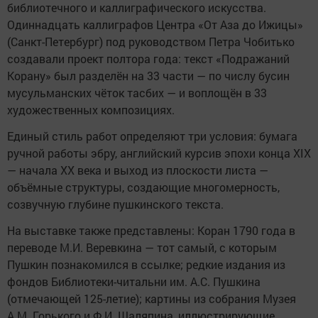
библиотечного и каллиграфического искусства.
Одиннадцать каллиграфов Центра «От Аза до Ижицы»
(Санкт-Петербург) под руководством Петра Чобитько
создавали проект полтора года: текст «Подражаний
Корану» был разделён на 33 части — по числу бусин
мусульманских чёток тасбих — и воплощён в 33
художественных композициях.
Единый стиль работ определяют три условия: бумага
ручной работы эбру, английский курсив эпохи конца XIX
— начала XX века и выход из плоскости листа —
объёмные структуры, создающие многомерность,
созвучную глубине пушкинского текста.
На выставке также представлены: Коран 1790 года в
переводе М.И. Веревкина — тот самый, с которым
Пушкин познакомился в ссылке; редкие издания из
фондов Библиотеки-читальни им. А.С. Пушкина
(отмечающей 125-летие); картины из собрания Музея
А.М. Горького и Ф.И. Шаляпина, иллюстрирующие