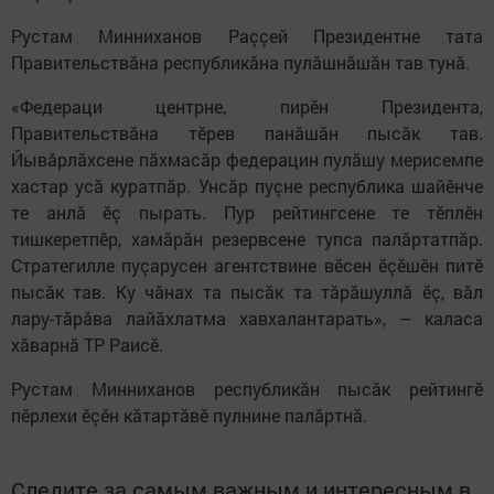
Рустам Минниханов Раççей Президентне тата
Правительствăна республикăна пулăшнăшăн тав тунă.
«Федераци центрне, пирӗн Президента,
Правительствăна тӗрев панăшăн пысăк тав.
Йывăрлăхсене пăхмасăр федерацин пулăшу мерисемпе
хастар усă куратпăр. Унсăр пуçне республика шайӗнче
те анлă ӗç пырать. Пур рейтингсене те тӗплӗн
тишкеретпӗр, хамăрăн резервсене тупса палăртатпăр.
Стратегилле пуçарусен агентствине вӗсен ӗçӗшӗн питӗ
пысăк тав. Ку чăнах та пысăк та тăрăшуллă ӗç, вăл
лару-тăрăва лайăхлатма хавхалантарать», – каласа
хăварнă ТР Раисӗ.
Рустам Минниханов республикăн пысăк рейтингӗ
пӗрлехи ӗçӗн кăтартăвӗ пулнине палăртнă.
Следите за самым важным и интересным в