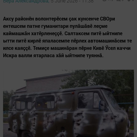
Вера Александрова,
5 June 2026 - 11:38
Аксу районӗн волонтерӗсем çак кунсенче СВОри
ентешсем патне гуманитари пулăшăвӗ леçме
каймашкăн хатӗрленеççӗ. Салтаксем питӗ ыйтнипе
ытти питӗ кирлӗ япаласемпе пӗрлех автомашинăсем те
илсе каяççӗ. Темиçе машинăран пӗрне Кивӗ Ӳсел каччи
Искра валли ятарласа хăй ыйтнипе туяннă.