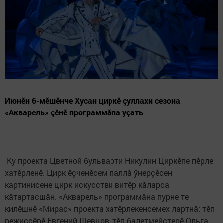
Июнӗн 6-мӗшӗнче Хусан циркӗ çуллахи сезона
«Акварель» çӗнӗ программăпа уçать
Ку проекта Цветной бульварти Никулин Циркӗпе пӗрле
хатӗрленӗ. Цирк ӗçченӗсем паллă ӳнерçӗсен
картинисене цирк искусстви витӗр кăларса
кăтартасшăн. «Акварель» программăна пурне те
килӗшнӗ «Мирас» проекта хатӗрлекенсемех лартнă: тӗп
режиссёрӗ Евгений Шевцов, тӗп балетмейстерӗ Ольга