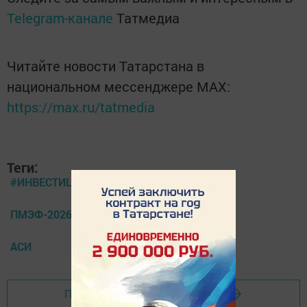
Telegram-канале
Татмедиа
Читайте новости Татарстана в
национальном мессенджере MАХ:
https://max.ru/tatmedia
Теги:
#ИНВЕСТИЦИИ
ПМЭФ-2026
АСИ
Перейти на страницу новости