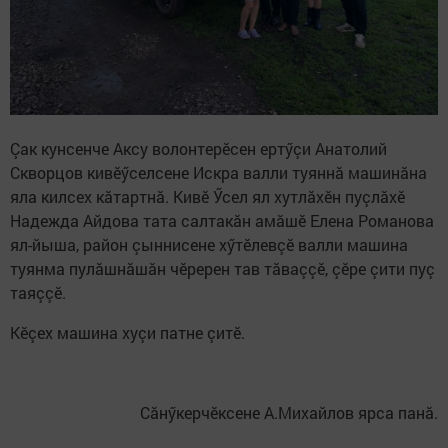
Çак кунсенче Аксу волонтерӗсен ертӳçи Анатолий
Скворцов кивӗӳселсене Искра валли туяннă машинăна
яла килсех кăтартнă. Кивӗ Ӳсел ял хутлăхӗн пуçлăхӗ
Надежда Айдова тата салтакăн амăшӗ Елена Романова
ял-йыша, район çыннисене хӳтӗлевçӗ валли машина
туянма пулăшнăшăн чӗререн тав тăваççӗ, çӗре çити пуç
таяççӗ.
Кӗçех машина хуçи патне çитӗ.
Сăнӳкерчӗксене А.Михайлов ярса панă.