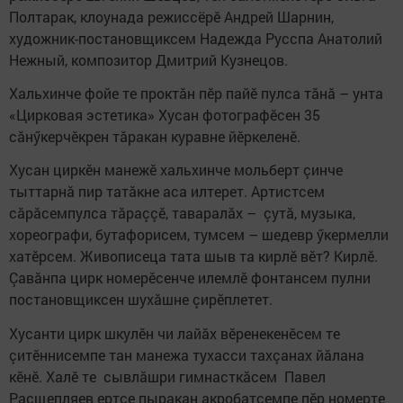
Полтарак, клоунада режиссёрӗ Андрей Шарнин,
художник-постановщиксем Надежда Русспа Анатолий
Нежный, композитор Дмитрий Кузнецов.
Хальхинче фойе те проктăн пӗр пайӗ пулса тăнă – унта
«Цирковая эстетика» Хусан фотографӗсен 35
сăнӳкерчӗкрен тăракан куравне йӗркеленӗ.
Хусан циркӗн манежӗ хальхинче мольберт çинче
тыттарнă пир татăкне аса илтерет. Артистсем
сăрăсемпулса тăраççӗ, таваралăх – çутă, музыка,
хореографи, бутафорисем, тумсем – шедевр ӳкермелли
хатӗрсем. Живописеца тата шыв та кирлӗ вӗт? Кирлӗ.
Çавăнпа цирк номерӗсенче илемлӗ фонтансем пулни
постановщиксен шухăшне çирӗплетет.
Хусанти цирк шкулӗн чи лайăх вӗренекенӗсем те
çитӗннисемпе тан манежа тухасси тахçанах йăлана
кӗнӗ. Халӗ те сывлăшри гимнасткăсем Павел
Расщепляев ертсе пыракан акробатсемпе пӗр номерте