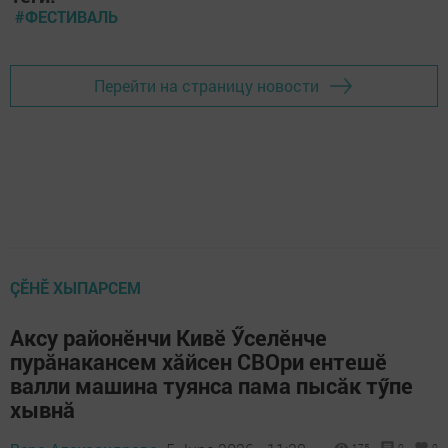
#ФЕСТИВАЛЬ
Перейти на страницу новости
ÇӖНӖ ХЫПАРСЕМ
Аксу районӗнчи Кивӗ Ӳселӗнче
пурăнакансем хăйсен СВОри ентешӗ
валли машина туянса пама пысăк тӳпе
хывнă
175
0
0