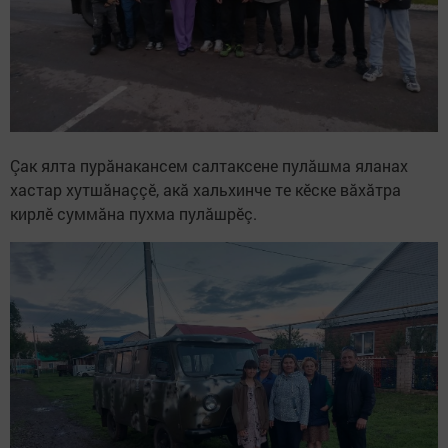
Çак ялта пурăнакансем салтаксене пулăшма яланах
хастар хутшăнаççӗ, акă хальхинче те кӗске вăхăтра
кирлӗ суммăна пухма пулăшрӗç.