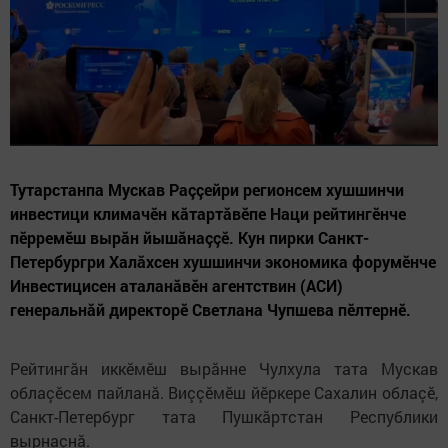
Тутарстанпа Мускав Раççейри регионсем хушшинчи
инвестици климачӗн кăтартăвӗпе Наци рейтингӗнче
пӗрремӗш вырăн йышăнаççӗ. Кун пирки Санкт-
Петербургри Халăхсен хушшинчи экономика форумӗнче
Инвестицисен аталанăвӗн агентствин (АСИ)
генеральнăй директорӗ Светлана Чупшева пӗлтернӗ.
Рейтингăн иккӗмӗш вырăнне Чулхула тата Мускав
облаçӗсем пайланă. Виççӗмӗш йӗркере Сахалин облаçӗ,
Санкт-Петербург тата Пушкăртстан Республики
вырнаçнă.