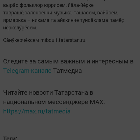
вырăс фольклор юррисем, йăла-йӗрке
таврашӗ,салонсенчи музыка, ташăсем, вăйăсем,
ярмаркка – никама та айккинче тунсăхлама памӗç
йӗркелӳçӗсем.
Сăнӳкерчӗксем mibcult.tatarstan.ru.
Следите за самым важным и интересным в
Telegram-канале
Татмедиа
Читайте новости Татарстана в
национальном мессенджере MАХ:
https://max.ru/tatmedia
Теги: