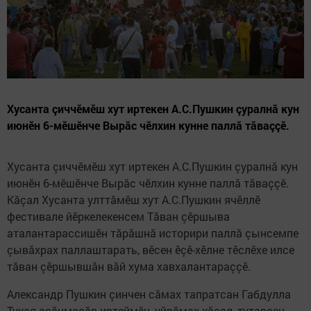
Хусанта çиччӗмӗш хут иртекен А.С.Пушкин çуралнă кун
июнӗн 6-мӗшӗнче Вырăс чӗлхин кунне паллă тăваççӗ.
Хусанта çиччӗмӗш хут иртекен А.С.Пушкин çуралнă кун
июнӗн 6-мӗшӗнче Вырăс чӗлхин кунне паллă тăваççӗ.
Кăçал Хусанта улттăмӗш хут А.С.Пушкин ячӗллӗ
фестивале йӗркелекенсем Тăван çӗршыва
аталантарассишӗн тăрăшнă историри паллă çынсемпе
çывăхрах паллаштарать, вӗсен ӗçӗ-хӗлне тӗслӗхе илсе
тăван çӗршывшăн вăй хума хавхалантараççӗ.
Александр Пушкин çинчен сăмах тапратсан Габдулла
Тукая асăнмасăр иртеймӗн, уйрăмах кăçал, тутарсен