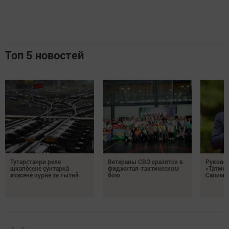
Топ 5 новостей
Тутарстанри реле
Ветераны СВО сразятся в
Руковод
шкапӗсене çунтарнă
фиджитал-тактическом
«Татмед
ачасене пурне те тытнă
бою
Салимга