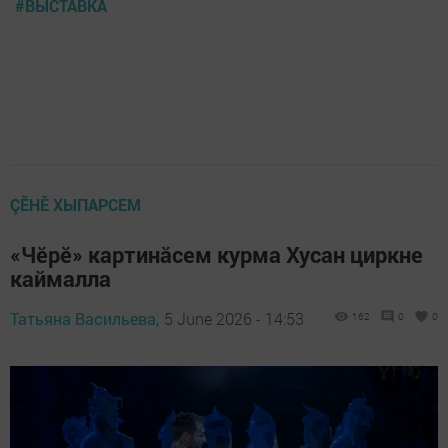
#ВЫСТАВКА
ÇӖНӖ ХЫПАРСЕМ
«Чӗрӗ» картинăсем курма Хусан циркне
каймалла
Татьяна Васильева,
5 June 2026 - 14:53
162
0
0