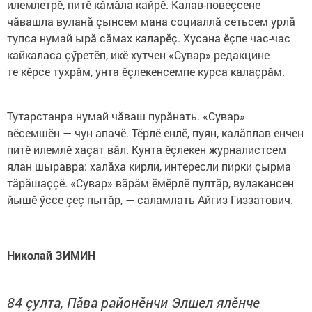
илемлетрӗ, питӗ кăмăла кайрӗ. Калав-повеçсене
чăвашла вуланă çынсем мана социаллă сетьсем урлă
тупса нумай ырă сăмах каларӗç. Хусана ӗçпе час-час
кайкаласа çӳретӗп, икӗ хутчен «Сувар» редакцине
те кӗрсе тухрăм, унта ӗçлекенсемпе курса калаçрăм.
Тутарстанра нумай чăваш пурăнать. «Сувар»
вӗсемшӗн — чун апачӗ. Тӗрлӗ енлӗ, пуян, калăплав енчен
питӗ илемлӗ хаçат вăл. Кунта ӗçлекен журналистсем
ялан шыравра: халăха кирли, интересли пирки çырма
тăрăшаççӗ. «Сувар» вăрăм ӗмӗрлӗ пултăр, вулакансен
йышӗ ӳссе çеç пытăр, — саламлать Айгиз Гиззатович.
Николай ЗИМИН
84 çулта, Пăва районӗнчи Элшел ялӗнче