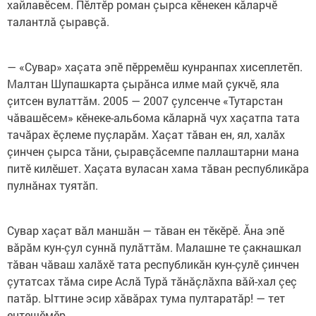
хайлавӗсем. Пӗлтӗр роман çырса кӗнекен кăларчӗ
талантлă çыравçă.
— «Сувар» хаçата эпӗ пӗрремӗш кунранпах хисеплетӗп.
Малтан Шупашкарта çырӑнса илме май çукчӗ, яла
çитсен вулаттӑм. 2005 — 2007 çулсенче «Тутарстан
чӑвашӗсем» кӗнеке-альбома кӑларнӑ чух хаçатпа тата
тачӑрах ӗçлеме пуçларӑм. Хаçат тӑван ен, ял, халӑх
çинчен çырса тӑни, çыравçӑсемпе паллаштарни мана
питӗ килӗшет. Хаçата вуласан хама тӑван республикӑра
пулнӑнах туятӑп.
Сувар хаçат вӑл маншӑн — тӑван ен тӗкӗрӗ. Ӑна эпӗ
вӑрӑм кун-çул суннă пулӑттӑм. Малашне те çакнашкал
тӑван чӑваш халăхӗ тата республикӑн кун-çулӗ çинчен
çутатсах тӑма сире Аслӑ Турă тӑнӑçлӑхпа вӑй-хал çеç
патӑр. Ыттине эсир хӑвӑрах тума пултаратӑр! — тет
ентешӗмӗр.