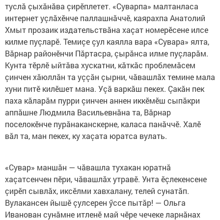
туслă çыхăнăва çирӗплетет. «Суварпа» малтанласа
интернет уçлăхӗнче паллашнăччӗ, каярахпа Анатолий
Хмыт прозаик издательствăна хаçат номерӗсене илсе
килме пуçларӗ. Темиçе çул каялла вара «Сувара» ялта,
Вăрнар районӗнчи Пăртасра, çырăнса илме пуçларăм.
Кунта тӗрлӗ ыйтăва хускатни, кăткăс проблемăсем
çинчен хăюллăн та уççăн çырни, чăвашлăх темине мала
хуни питӗ килӗшет мана. Уçă варкăш пекех. Çакăн пек
паха кăларăм пурри çинчен аннен иккӗмӗш сыпăкри
аппăшне Людмила Васильевнăна та, Вăрнар
поселокӗнче пурăнаканскерне, каласа панăччӗ. Халӗ
вăл та, ман пекех, ку хаçата юратса вулать.
«Сувар» маншăн — чăвашла тухакан юратнă
хаçатсенчен пӗри, чăвашлăх утравӗ. Унта ӗçлекенсене
çирӗп сывлăх, иксӗлми хавхалану, телей сунатăп.
Вулакансен йышӗ çулсерен ӳссе пытăр! — Ольга
Иванован сунăмне итленӗ май чӗре чечеке ларнăнах