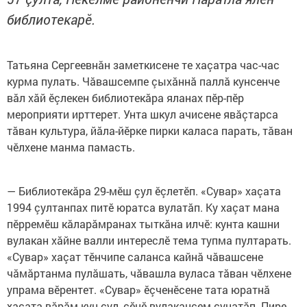
библиотекарӗ.
Татьяна Сергеевнăн заметкисене те хаçатра час-час
курма пулать. Чăвашсемпе çыхăннă паллă кунсенче
вăл хăй ӗçлекен библиотекăра яланах пӗр-пӗр
мероприяти ирттерет. Унта шкул ачисене явăçтарса
тăван культура, йăла-йӗрке пирки каласа парать, тăван
чӗлхене манма памасть.
— Библиотекăра 29-мӗш çул ӗçлетӗп. «Сувар» хаçата
1994 çултанпах питӗ юратса вулатăп. Ку хаçат мана
пӗрремӗш кăларăмранах тыткăна илчӗ: кунта кашни
вулакан хăйне валли интереслӗ тема тупма пултарать.
«Сувар» хаçат тӗнчипе саланса кайнă чăвашсене
чăмăртанма пулăшать, чăвашла вуласа тăван чӗлхене
упрама вӗрентет. «Сувар» ӗçченӗсене тата юратнă
хаçата вăрăм кун-çул, çӗнӗ вулакансем сунатăп. Пире