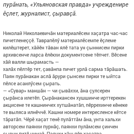
пурăнать, «Ульяновская правда» учрежденире
ӗçлет, журналист, çыравçă.
Николай Николаевичăн материалӗсем хаçатра час-час
пичетленеççӗ. Таврапӗлӳ материалӗсемпе ӗçлеме
килӗштерет, хăйӗн тăван ялӗ тата ун çыннисем пирки
архивсенче ларса ӗлӗкхи документсене тӗпчет. Вӗсене
хăй валли шырамасть —
халăх пӗлтӗр тет, çавăнпа пичет урлă сарма тăрăшать.
Паян пурăнакан аслă ăрури çынсем пирки те ыйтса
пӗлсе асаилӳсем çырать.
— «Сувар» маншăн — чи çывăххи, ăна çулсерен
çырăнса илетӗп. Çырăнакансен хушшинче ирттерекен
акцисене те кашнинчех хутшăнатăп, пӗррехинче кӗнеке
те выляса илнӗччӗ. Кашни номере интересленсе кӗтсе
тăратăп. Чӗрӗ хаçат тенӗ пулăттăм ăна, унта хальхи
авторсем паянхи пурнăç, паянхи пулăмсем çинчен
çырни питӗ нумай. Паянхи хăш-пӗр хаçатра