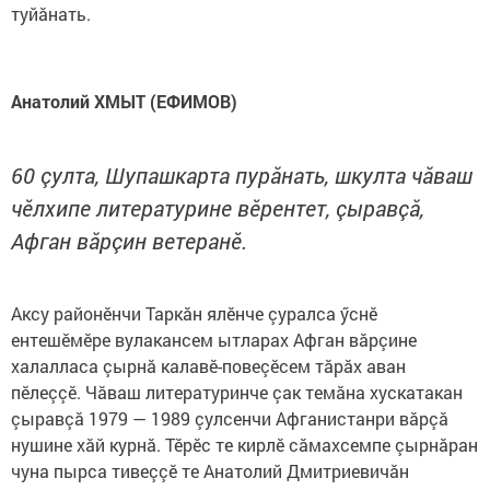
туйăнать.
Анатолий ХМЫТ (ЕФИМОВ)
60 çулта, Шупашкарта пурӑнать, шкулта чӑваш
чӗлхипе литературине вӗрентет, çыравçă,
Афган вăрçин ветеранӗ.
Аксу районӗнчи Таркăн ялӗнче çуралса ӳснӗ
ентешӗмӗре вулакансем ытларах Афган вăрçине
халалласа çырнă калавӗ-повеçӗсем тăрăх аван
пӗлеççӗ. Чăваш литературинче çак темăна хускатакан
çыравçă 1979 — 1989 çулсенчи Афганистанри вăрçă
нушине хăй курнă. Тӗрӗс те кирлӗ сăмахсемпе çырнăран
чуна пырса тивеççӗ те Анатолий Дмитриевичăн