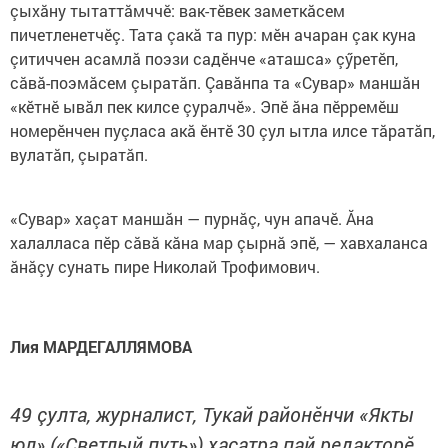
çыхăну тытаттăмччӗ: вак-тӗвек заметкăсем
пичетленетчӗç. Тата çакă та пур: мӗн ачаран çак куна
çитиччен асамлă поэзи садӗнче «аташса» çӳретӗп,
сăвă-поэмăсем çыратăп. Çавăнпа та «Сувар» маншăн
«кӗтнӗ ывăл пек килсе çуралчӗ». Эпӗ ăна пӗрремӗш
номерӗнчен пуçласа акă ӗнтӗ 30 çул ытла илсе тăратăп,
вулатăп, çыратăп.
«Сувар» хаçат маншăн — пурнăç, чун апачӗ. Ăна
халалласа пӗр сăвă кăна мар çырнă эпӗ, — хавхаланса
ăнăçу сунать пире Николай Трофимович.
Лия МАРДЕГАЛЛЯМОВА
49 çулта, журналист, Тукай районӗнчи «Якты
юл» («Светлый путь») хаçатра пай редакторӗ