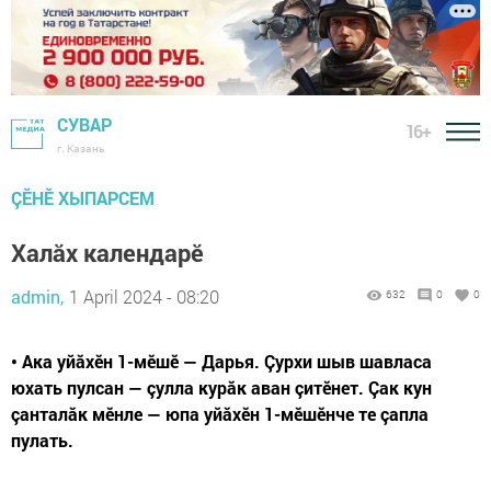
СУВАР
16+
г. Казань
ÇӖНӖ ХЫПАРСЕМ
Халăх календарĕ
admin,
1 April 2024 - 08:20
632
0
0
• Ака уйăхӗн 1-мӗшӗ — Дарья. Çурхи шыв шавласа
юхать пулсан — çулла курăк аван çитӗнет. Çак кун
çанталăк мӗнле — юпа уйăхӗн 1-мӗшӗнче те çапла
пулать.