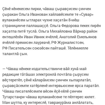
Çӗнӗ кӗнекесем пирки, чăваш çыравçисем çинчен
çыракан Ольга Иванован хайлавӗсемпе те «Сувар»
вулаканӗсем ытларах чухне хаçатăн 8-мӗш
страницинче паллашаççӗ. Ольга Федорова пекех пирӗн
хаçатпа питӗ туслă. Ольга Михайловна Вăрнар район
ентешлӗхӗн Иван Ивник ячӗллӗ, Анатолий Емельянов
ячӗллӗ премисен лауреачӗ, РФ Журналистсен,
РФ Писательсен союзӗсен пайташӗ. Тӗлӗнмелле
талантлă çын.
— Чăваш кӗнеке издательствинче вăй хунă май
редакцие тăтăшах электронлă почтăпа çырусем
вӗçтеретӗп, çӗнӗ кăларăмсем çинчен хыпарлатăп,
çыравçăсемпе хатӗрленӗ интервьюсене ярса паратăп.
Чăваш писателӗсемпе вӗсен ӗçӗ-хӗлӗ çинчен
Тутарстанри чăваш вулаканӗсене те пӗлтерес килет.
Ман шутпа, ку интереслӗ, тавракурăма анлăлатать,