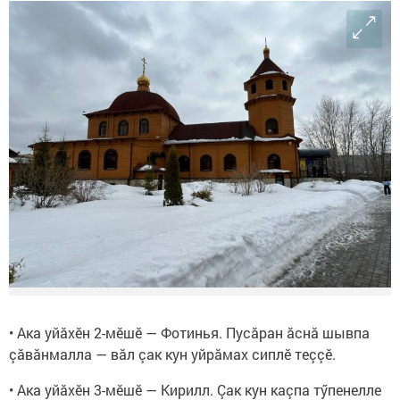
• Ака уйăхӗн 2-мӗшӗ — Фотинья. Пусăран ăснă шывпа
çăвăнмалла — вăл çак кун уйрăмах сиплӗ теççӗ.
• Ака уйăхӗн 3-мӗшӗ — Кирилл. Çак кун каçпа тӳпенелле