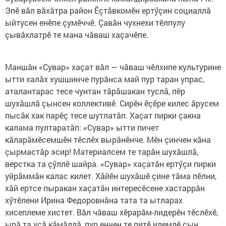
Эпӗ вăл вăхăтра район Ӗçтăвкомӗн ертӳçин социаллă
ыйтусен енӗпе çумӗччӗ. Çавăн чухнехи тӗлпулу
çывăхлатрӗ те мана чăваш хаçачӗпе.
Маншăн «Сувар» хаçат вăл — чăваш чӗлхипе культурине
ытти халăх хушшинче пурăнса май пур таран упрас,
аталантарас тесе чунтан тăрăшакан туслă, пӗр
шухăшлă çынсен коллективӗ. Сирӗн ӗçӗре килес ăрусем
пысăк хак парӗç тесе шутлатăп. Хаçат пирки çакна
калама пултаратăп: «Сувар» ытти пичет
кăларăмӗсемшӗн тӗслӗх вырăнӗнче. Мӗн çинчен кăна
çырмастăр эсир! Материалсем те тарăн шухăшлă,
верстка та çӳллӗ шайра. «Сувар» хаçатăн ертӳçи пирки
уйрăммăн калас килет. Хăйӗн шухăшӗ çине тăма пӗлни,
хăй ертсе пыракан хаçатăн интересӗсене хастаррăн
хӳтӗлени Ирина Федоровнăна тата та ытларах
хисеплеме хистет. Вăл чăваш хӗрарăм-лидерӗн тӗслӗхӗ,
ырă та уçă кăмăллă, пур енчен те питӗ илемлӗ çын.