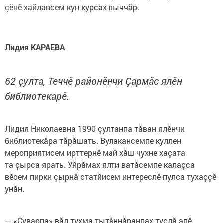
çӗнӗ хайлавсем кун курсах пыччăр.
Лидия КАРАЕВА
62 çулта, Теччӗ районӗнчи Çармăс ялӗн
библиотекарӗ.
Лидия Николаевна 1990 çултанпа тăван ялӗнчи
библиотекăра тăрăшать. Вулакансемпе куллен
мероприятисем ирттернӗ май хăш чухне хаçата
та çырса ярать. Уйрăмах ялти ватăсемпе калаçса
вӗсем пирки çырнă статйисем интереслӗ пулса тухаççӗ
унăн.
— «Суварпа» вăл тухма тытăннăранпах туслă эпӗ.