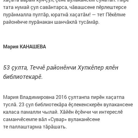
тата нумай çул савăнтарса, чăвашсене пӗрлештерсе
пурăнмалла пултăр, юратнă хаçатăм! — тет Пӗкӗлме
районӗнче пурăнакан шанчăклă тусăмăр.
Мария КАНАШЕВА
53 çулта, Теччӗ районӗнчи Хупкӗпер ялӗн
библиотекарӗ.
Мария Владимировна 2016 çултанпа пирӗн хаçатпа
туслă. 23 çул библиотекăра ӗçлекенскерӗн вулакансене
каласа памалли чылай. Хăйӗн ӗçӗнчи чи интереслӗ
саманчӗсемпе вăл «Сувар» вулаканӗсене
те паллаштарма тăрăшать.