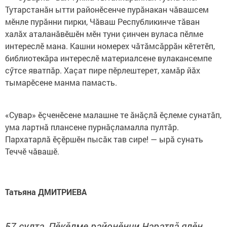
Тутарстанăн ытти районӗсенче пурăнакан чăвашсем
мӗнле пурăнни пирки, Чăваш Республикинче тăван
халăх аталанăвӗшӗн мӗн туни çинчен вуласа пӗлме
интереслӗ мана. Кашни номерех чăтăмсăррăн кӗтетӗп,
библиотекăра интереслӗ материалсене вулакансемпе
сӳтсе яватпăр. Хаçат пире пӗрлештерет, хамăр йăх
тымарӗсене манма памасть.
«Сувар» ӗçченӗсене малашне те ăнăçлă ӗçлеме сунатăп,
ума лартнă плансене пурнăçламалла пултăр.
Пархатарлă ӗçӗршӗн пысăк тав сире! — ырă сунать
Теччӗ чăвашӗ.
Татьяна ДМИТРИЕВА
57 çулта, Пӗкӗлме районӗнчи Наратлă ялӗн