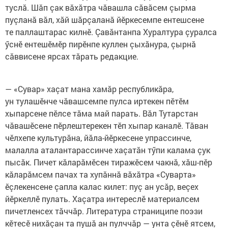
туслă. Шăп çак вăхăтра чăвашла сăвăсем çырма
пуçланă вăл, хăй шăрçаланă йӗркесемпе ентешсене
те паллаштарас килнӗ. Çавăнтанпа Хуралтура çуралса
ӳснӗ ентешӗмӗр пирӗнпе куллен çыхăнура, çырнă
сăввисене ярсах тăрать редакцие.
— «Сувар» хаçат мана хамăр республикăра,
ун тулашӗнче чăвашсемпе пулса иртекен пӗтӗм
хыпарсене пӗлсе тăма май парать. Вăл Тутарстан
чăвашӗсене пӗрлештерекен тӗп хыпар каналӗ. Тăван
чӗлхепе культурăна, йăла-йӗркесене упрассинче,
малалла аталантарассинче хаçатăн тӳпи калама çук
пысăк. Пичет кăларăмӗсен тиражӗсем чакнă, хăш-пӗр
кăларăмсем пачах та хупăннă вăхăтра «Суварта»
ӗçлекенсене çапла калас килет: пуç ан усăр, веçех
йӗркеллӗ пулать. Хаçатра интереслӗ материалсем
пичетленсех тăччăр. Литература страниципе поэзи
кӗтесӗ нихăçан та пушă ан пулччăр — унта çӗнӗ ятсем,