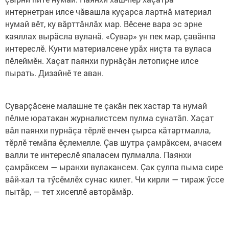
интернетран илсе чăвашла куçарса лартнă материал
нумай вӗт, ку вăрттăнлăх мар. Вӗсене вара эс эрне
каяллах вырăсла вуланă. «Сувар» ун пек мар, çавăнпа
интереслӗ. Кунти материалсене урăх ниçта та вуласа
пӗлеймӗн. Хаçат паянхи пурнăçăн летопиçне илсе
пырать. Дизайнӗ те аван.
Суварçăсене малашне те çакăн пек хастар та нумай
пӗлме юратакан журналистсем пулма сунатăп. Хаçат
вăл паянхи пурнăçа тӗрлӗ енчен çырса кăтартмалла,
тӗрлӗ темăпа ӗçлемелле. Çав шутра çамрăксем, ачасем
валли те интереслӗ япаласем пулмалла. Паянхи
çамрăксем — ыранхи вулакансем. Çак çулпа пыма сире
вăй-хал та тӳсӗмлӗх сунас килет. Чи кирли — тираж ӳссе
пытăр, — тет хисеплӗ авторăмăр.