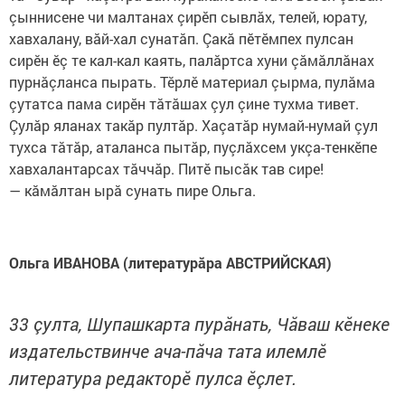
çыннисене чи малтанах çирӗп сывлăх, телей, юрату,
хавхалану, вăй-хал сунатăп. Çакă пӗтӗмпех пулсан
сирӗн ӗç те кал-кал каять, палăртса хуни çăмăллăнах
пурнăçланса пырать. Тӗрлӗ материал çырма, пулăма
çутатса пама сирӗн тăтăшах çул çине тухма тивет.
Çулăр яланах такăр пултăр. Хаçатăр нумай-нумай çул
тухса тăтăр, аталанса пытăр, пуçлăхсем укçа-тенкӗпе
хавхалантарсах тăччăр. Питӗ пысăк тав сире!
— кăмăлтан ырă сунать пире Ольга.
Ольга ИВАНОВА (литературăра АВСТРИЙСКАЯ)
33 çулта, Шупашкарта пурăнать, Чăваш кӗнеке
издательствинче ача-пăча тата илемлӗ
литература редакторӗ пулса ӗçлет.