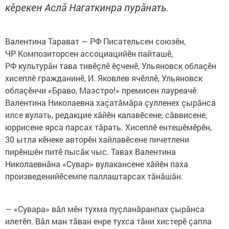
кӗрекен Аслă Нагаткинра пурăнать.
Валентина Тарават — РФ Писательсен союзӗн,
ЧР Композиторсен ассоциацийӗн пайташӗ,
РФ культурăн тава тивӗçлӗ ӗçченӗ, Ульяновск облаçӗн
хисеплӗ гражданинӗ, И. Яковлев ячӗллӗ, Ульяновск
облаçӗнчи «Браво, Маэстро!» премисен лауреачӗ.
Валентина Николаевна хаçатăмăра çулленех çырăнса
илсе вулать, редакцие хăйӗн калавӗсене, сăввисене,
юррисене ярса парсах тăрать. Хисеплӗ ентешӗмӗрӗн,
30 ытла кӗнеке авторӗн хайлавӗсене пичетлени
пирӗншӗн питӗ пысăк чыс. Тавах Валентина
Николаевнăна «Сувар» вулакансене хăйӗн паха
произведенийӗсемпе паллаштарсах тăнăшăн.
— «Сувара» вăл мӗн тухма пуçланăранпах çырăнса
илетӗп. Вăл ман тăван енре тухса тăни хистерӗ çапла