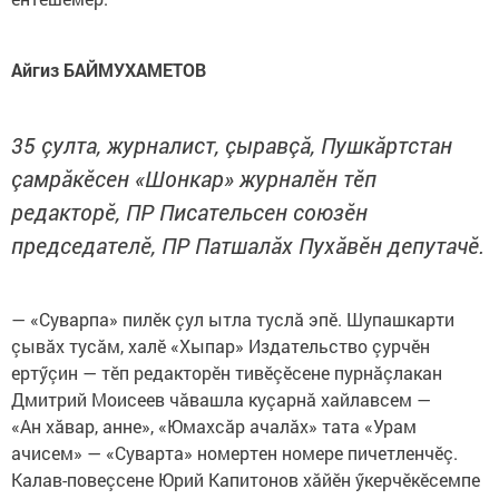
Айгиз БАЙМУХАМЕТОВ
35 çулта, журналист, çыравçă, Пушкăртстан
çамрăкӗсен «Шонкар» журналӗн тӗп
редакторӗ, ПР Писательсен союзӗн
председателӗ, ПР Патшалăх Пухăвӗн депутачӗ.
— «Суварпа» пилӗк çул ытла туслă эпӗ. Шупашкарти
çывăх тусăм, халӗ «Хыпар» Издательство çурчӗн
ертӳçин — тӗп редакторӗн тивӗçӗсене пурнăçлакан
Дмитрий Моисеев чăвашла куçарнă хайлавсем —
«Ан хăвар, анне», «Юмахсăр ачалăх» тата «Урам
ачисем» — «Суварта» номертен номере пичетленчӗç.
Калав-повеçсене Юрий Капитонов хăйӗн ӳкерчӗкӗсемпе