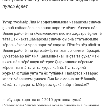
пулса ӗçлет.
Тутар тусăмăр Лия Мардегаллямова чăвашсем çинчен
çырнă хайлавӗсене яланах пире те сӗнет. Унччен вăл
Элкел районӗнчи «Алькеевские вести» хаçатра ӗçлетчӗ,
тăтăшах йăхташăмăрсем çинчен çырнă статьясемпе
тӗрленчӗксем ярса паратчӗ хаçата. Пӗлтӗр пӗр вăхăта
Элкел районӗнчи ӗçтешӗмӗртен хыпар килме пăрахрӗ.
Çухатрăмăр вӗт Лия Каюмовнăна! Ниçта та çухалман
иккен вăл, хӗрӗ шкул пӗтерсе Çырчаллине вӗренме
кӗрсен тытнă та унта куçса кайнă. Пултаруллă
журналистшăн унта та ӗç тупăннă. Палăртса хăварас
килет: чăвашсем çинчен Лия Каюмовна питӗ ăшшăн,
кăмăлтан çырать. Мӗнре-ха çакăн вăрттăнлăхӗ?
— «Сувар» хаçатпа эпӗ 2019 çултанпа туслă.
Суварçăсем Элкел районне командировкăна пынăччӗ.