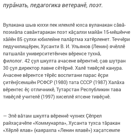
пурăнать, педагогика ветеранӗ, поэт.
Вулакана шыв юххи пек илемлӗ юхса вуланакан сăвă-
поэмăпа савăнтаракан поэт кăçалхи майăн 15-мӗшӗнче
хăйӗн 85 çулхи юбилейне палăртма хатӗрленет. Теччӗри
педучилищӗрен, Хусанти В. И. Ульянов (Ленин) ячӗллӗ
патшалăх университетӗнчен вӗренсе тухнă,
филолог. 42 çул шкулта ачасене вӗрентнӗ, çав шутран
30 çул директор лавне сӗтӗрнӗ. Халӗ тивӗçлӗ канура.
Ачасене вӗрентсе тӗрӗс воспитани парас ӗçри
çитӗнӳсемшӗн РСФСР (1980) тата СССР (1987) Халăха
вӗрентес ӗç отличникӗ, Тутарстан Республикин тава
тивӗçлӗ учителӗ (1997) хисеплӗ ятсене тивӗçнӗ.
— Эпӗ вăтам шкулта вӗреннӗ чухнех Çӗпрел
райхаçачӗпе «Коммунарпа», Хусанта тухса тăракан
«Хӗрлӗ ялав» (каярахпа «Ленин ялавӗ») хаçатсемпе