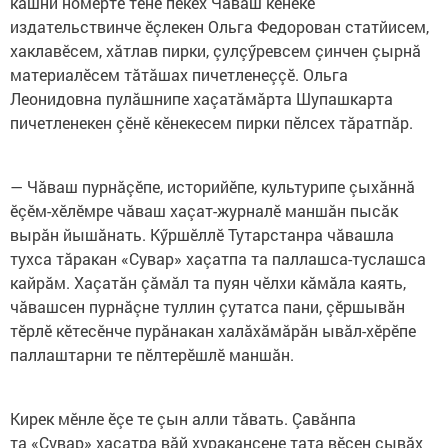
кашни номерте тенӗ пекех Чăваш кӗнеке
издательствинче ӗçлекен Ольга Федорован статйисем,
хаклавӗсем, хăтлав пирки, çулçӳревсем çинчен çырнă
материалӗсем тăтăшах пичетленеççӗ. Ольга
Леонидовна пулăшнипе хаçатăмăрта Шупашкарта
пичетленекен çӗнӗ кӗнекесем пирки пӗлсех тăратпăр.
— Чăваш пурнăçӗпе, историйӗпе, культурипе çыхăннă
ӗçӗм-хӗлӗмре чăваш хаçат-журналӗ маншăн пысăк
вырăн йышăнать. Кӳршӗллӗ Тутарстанра чăвашла
тухса тăракан «Сувар» хаçатпа та паллашса-туслашса
кайрăм. Хаçатăн çăмăл та пуян чӗлхи кăмăла каять,
чăвашсен пурнăçне туллин çутатса пани, çӗршывăн
тӗрлӗ кӗтесӗнче пурăнакан халăхăмăрăн ывăл-хӗрӗпе
паллаштарни те пӗлтерӗшлӗ маншăн.
Кирек мӗнле ӗçе те çын алли тăвать. Çавăнпа
та «Сувар» хаçатра вăй хуракансене тата вӗсен çывăх