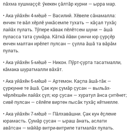
пăхма хушмаççӗ: ӳкекен çăлтăр курни — ырра мар.
• Ака уйăхӗн 4-мӗшӗ — Василий. Хӗвеле сăнамалла:
енчен те вăл хӗрлӗ ункăсемпе тухать — кăçал тухăç
лайăх пулать. Тӳпере кăвак пӗлӗтсем шуни — ăшă
пуласса тата çумăра. Кăткă йăви çинчи юр çурçӗр
енчен малтан ирӗлет пулсан — çулла ăшă та вăрăм
пулать.
• Ака уйăхӗн 5-мӗшӗ — Никон. Пӳрт-çурта тасатмалли,
кăмака шуратмалли вăхăт.
• Ака уйăхӗн 6-мӗшӗ — Артемон. Каçпа ăшă-тăк —
çуркунне те ăшă. Çак кун çумăр çусан — выльăх-
чӗрлӗхшӗн лайăх çул; юр çусан — хуратул ăнса çитӗнет;
сивӗ пулсан — сӗлӗпе виртен пысăк тухăç кӗтмелле.
• Ака уйăхӗн 7-мӗшӗ — Пăлхавăшни. Çак кун ӗçлеме
юрамасть. Çумăр çусан — ыраш ăнать, аслати
авăтсан — мăйăр витри-витрипе татмалăх пулать.