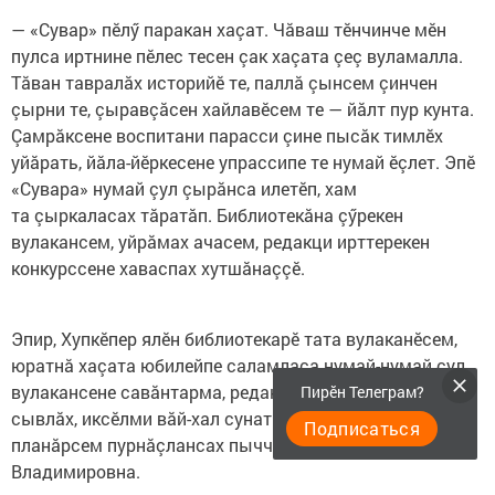
— «Сувар» пӗлӳ паракан хаçат. Чăваш тӗнчинче мӗн
пулса иртнине пӗлес тесен çак хаçата çеç вуламалла.
Тăван тавралăх историйӗ те, паллă çынсем çинчен
çырни те, çыравçăсен хайлавӗсем те — йăлт пур кунта.
Çамрăксене воспитани парасси çине пысăк тимлӗх
уйăрать, йăла-йӗркесене упрассипе те нумай ӗçлет. Эпӗ
«Сувара» нумай çул çырăнса илетӗп, хам
та çыркаласах тăратăп. Библиотекăна çӳрекен
вулакансем, уйрăмах ачасем, редакци ирттерекен
конкурссене хаваспах хутшăнаççӗ.
Эпир, Хупкӗпер ялӗн библиотекарӗ тата вулаканӗсем,
юратнă хаçата юбилейпе саламласа нумай-нумай çул
вулакансене савăнтарма, редакцире ӗçлекенсене çирӗп
Пирӗн Телеграм?
сывлăх, иксӗлми вăй-хал сунатпăр, творчествăлла
Подписаться
планăрсем пурнăçлансах пыччăр! — тет Мария
Владимировна.