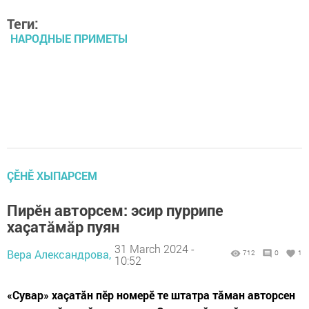
Теги:
НАРОДНЫЕ ПРИМЕТЫ
ÇӖНӖ ХЫПАРСЕМ
Пирӗн авторсем: эсир пуррипе
хаçатăмăр пуян
31 March 2024 -
Вера Александрова,
712
0
1
10:52
«Сувар» хаçатăн пӗр номерӗ те штатра тăман авторсен