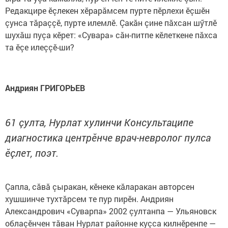
Редакцире ӗçлекен хӗрарăмсем пурте пӗрлехи ӗçшӗн
çунса тăраççӗ, пурте илемлӗ. Çакăн çине пăхсан шӳтлӗ
шухăш пуçа кӗрет: «Сувара» сăн-питпе кӗлеткене пăхса
та ӗçе илеççӗ-ши?
Андриян ГРИГОРЬЕВ
61 çулта, Нурлат хулинчи Консультаципе
диагностика центрӗнче врач-невролог пулса
ӗçлет, поэт.
Çапла, сăвă çыракан, кӗнеке кăларакан авторсен
хушшинче тухтăрсем те пур пирӗн. Андриян
Александрович «Суварпа» 2002 çултанпа — Ульяновск
облаçӗнчен тăван Нурлат районне куçса килнӗренпе —