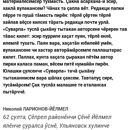
материалӗсемсӗр тухмасть. Çакна асăрханă-и эсир,
хаклă вулакансем? Чăнах та çапла вӗт. Редакци папки
пӗрре те пушă тăмасть пирӗн: тӗрлӗ çӗртен тӗрлӗ
хайлав вӗçсе килсех тăрать редакци почти урлă.
«Суварпа» туслă çыхăну тытакан авторсене чӗререн тав
тăвас килет: эсир пуррипе хаçат пуян, тӗрлӗ енлӗ,
илемлӗ тухать. Паян вара, хаçатăн юбилейӗ умӗн,
вулакансене чи хастар авторăмăрсемпе паллаштарас
килет. Паллах, кунта хаçата çыракан пӗтӗм автор
пирки каласа паман, вӗсем питӗ нумайăн пирӗн.
Юлашки çулсенче «Суварпа» тачă çыхăну
тытаканнисем вара шăпах çаксем. Тавтапуç сире,
тусăмăрсем! Çак туслăх малашне те аталансах
пытăрччӗ.
Николай ЛАРИОНОВ-ЙӖЛМЕЛ
62 çулта, Çӗпрел районӗнчи Çӗнӗ Йӗлмел
ялӗнче çуралса ӳснӗ, Ульяновск хулинче