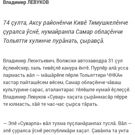
Владимир ЛЕВУКОВ
74 çулта, Аксу районӗнчи Кивӗ Тимушкелӗнче
çуралса ӳснӗ, нумайранпа Самар облаçӗнчи
Тольятти хулинче пурăнать, çыравçă.
Владимир Леонтьевич, Волжски автозаводра 31 çул
ӗçленӗскер, халь тивӗçлӗ канура ӗнтӗ. Пурпӗр алă усса
лармасть вăл — мăшăрӗпе пӗрле Тольяттири ЧНКАн
хастар пайташӗсем вӗсем, Самар облаçӗнче чăваш
культурине сарас, аталантарас тӗлӗшпе нумай ӗçлеççӗ.
Владимир Левуков «Сувар» хаçата çырăнмасăр пӗрре
те юлмасть, хăй те час-час çырса тăрать.
— Эпӗ «Суварпа» вăл тухма пуçланăранпах туслă. Вăл —
эпӗ çуралса ӳснӗ республикăри хаçат. Çавăнпа та унта