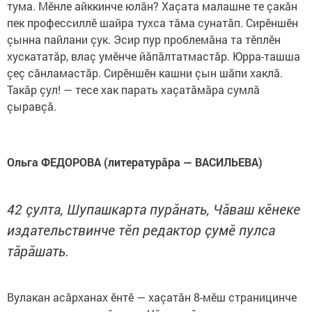
тума. Мӗнле айккинче юлăн? Хаçата малашне те çакăн
пек профессиллӗ шайра тухса тăма сунатăп. Сирӗншӗн
çынна пайлани çук. Эсир пур проблемăна та тӗплӗн
хускататăр, влаç умӗнче йăпăлтатмастăр. Юрра-ташша
çеç сăнламастăр. Сирӗншӗн кашни çын шăпи хаклă.
Такăр çул! — тесе хак парать хаçатăмăра сумлă
çыравçă.
Ольга ФЕДОРОВА (литературăра — ВАСИЛЬЕВА)
42 çулта, Шупашкарта пурăнать, Чăваш кӗнеке
издательствинче тӗп редактор çумӗ пулса
тăрăшать.
Вулакан асăрханах ӗнтӗ — хаçатăн 8-мӗш страницинче