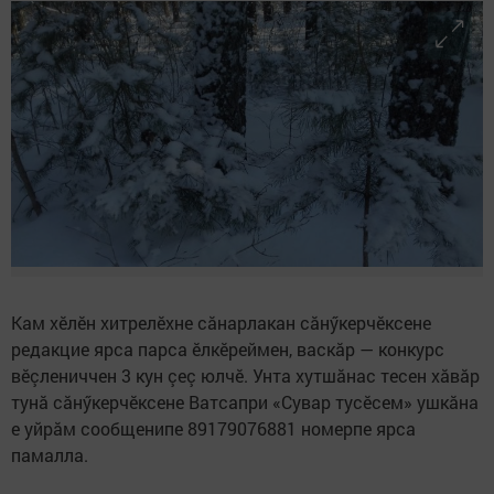
Кам хӗлӗн хитрелӗхне сăнарлакан сăнӳкерчӗксене
редакцие ярса парса ӗлкӗреймен, васкăр — конкурс
вӗçлениччен 3 кун çеç юлчӗ. Унта хутшăнас тесен хăвăр
тунă сăнӳкерчӗксене Ватсапри «Сувар тусӗсем» ушкăна
е уйрăм сообщенипе 89179076881 номерпе ярса
памалла.