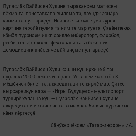
Пуласлăх Вăййисен Хулине пыракансем матчсем
пăхма та, приставкăпа выляма та, лаундж-зонăра
канма та пултараççӗ. Нейросетьсемпе усă курса
картина геройӗ пулма та ним те мар кунта. Çавăн пекех
кăмăл пуррисем инклюзиллӗ киберспорт, флорбол,
регби, гольф, сквош, фехтовани тата бокс пек
демодисциплинăсенче вăй виçме пултараççӗ.
Пуласлăх Вăййисен Хули кашни кун ирхине 8-тан
пуçласа 20.00 сехетчен ӗçлет. Унта кӗме мартăн 3-
мӗшӗччен билет та, аккредитаци те кирлӗ мар. Çитес
вырсарникун вара — «Игры Будущего» мультиспорт
турнирӗ хупăннă кун — Пуласлăх Вăййисен Хулине
аккредитаци иртнисене тата йыхрав билечӗ пуррисене
кăна кӗртеççӗ.
Сăнӳкерчӗксем «Татар-информ» ИА.