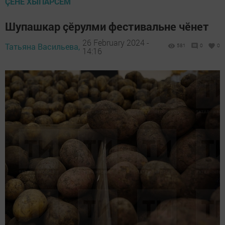
ÇӖНӖ ХЫПАРСЕМ
Шупашкар çӗрулми фестивальне чӗнет
26 February 2024 -
Татьяна Васильева,
581
0
0
14:16