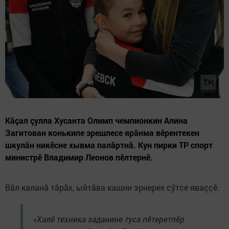
Кăçал çулла Хусанта Олимп чемпионкин Алина
Загитован конькипе эрешлесе ярăнма вĕрентекен
шкулăн никĕсне хывма палӑртнă. Кун пирки ТР спорт
министрӗ Владимир Леонов пӗлтернĕ.
Вӑл каланӑ тӑрӑх, ыйтӑва кашни эрнерех сӳтсе яваççӗ.
«Халӗ техника заданине туса пӗтеретпӗр