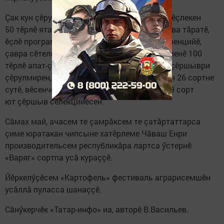
Çак кун çӗрулми лартса пуçтарса илессипе ӗçлекен
50 тӗрлӗ ятарлă машинăна 10 компани курава тăратӗ,
ӗçлӗ программа — наукăпа практика конференцийӗ,
çавра сӗтелсем, «иккӗмӗш çăкăртан» хатӗрленӗ 100
тӗрлӗ апат-çимӗçе астивсе пăхасси (хамăр çӗршыври
çӗрулмирен, 6 организаци çӗрулми вăрлăхӗн 26 сортне
сутӗ, вӗсенчен Раççейре туса илни 17 сорт, 9 сорт
ют çӗршыв селекцийӗсен.
Сăмах май, ачасем те çамрăксем те çатăртаттарса
çиме юратакан чипсыне хатӗрлеме Чăваш Енри
производительсем республикăра лартса ӳстернӗ
«Варяг» сортпа усă кураççӗ.
Йӗркелӳçӗсем «Картофель» фестиваль аграрисемшӗн
усăллă пуласса шанаççӗ.
Сăнӳкерчӗк «Татар-инфо» иа, авторӗ В.Васильев.