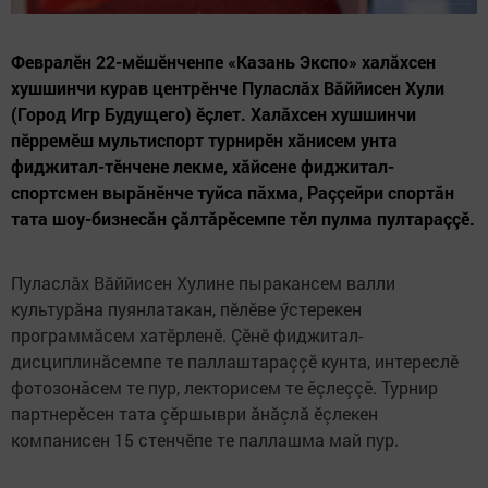
Февралӗн 22-мӗшӗнченпе «Казань Экспо» халăхсен
хушшинчи курав центрӗнче Пуласлăх Вăййисен Хули
(Город Игр Будущего) ӗçлет. Халăхсен хушшинчи
пӗрремӗш мультиспорт турнирӗн хăнисем унта
фиджитал-тӗнчене лекме, хăйсене фиджитал-
спортсмен вырăнӗнче туйса пăхма, Раççейри спортăн
тата шоу-бизнесăн çăлтăрӗсемпе тӗл пулма пултараççӗ.
Пуласлăх Вăййисен Хулине пыракансем валли
культурăна пуянлатакан, пӗлӗве ӳстерекен
программăсем хатӗрленӗ. Çӗнӗ фиджитал-
дисциплинăсемпе те паллаштараççӗ кунта, интереслӗ
фотозонăсем те пур, лекторисем те ӗçлеççӗ. Турнир
партнерӗсен тата çӗршыври ăнăçлă ӗçлекен
компанисен 15 стенчӗпе те паллашма май пур.