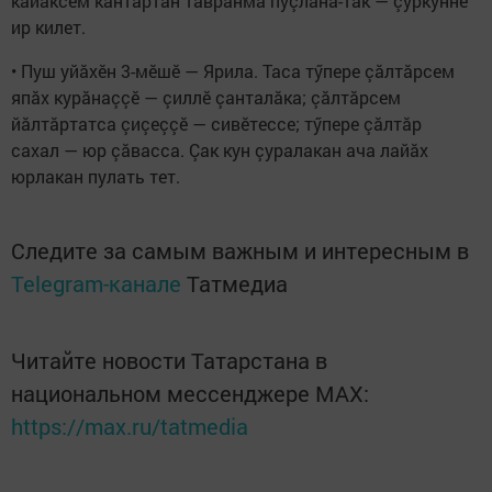
кайăксем кăнтăртан таврăнма пуçланă-тăк — çуркунне
ир килет.
• Пуш уйăхӗн 3-мӗшӗ — Ярила. Таса тӳпере çăлтăрсем
япăх курăнаççӗ — çиллӗ çанталăка; çăлтăрсем
йăлтăртатса çиçеççӗ — сивӗтессе; тӳпере çăлтăр
сахал — юр çăвасса. Çак кун çуралакан ача лайăх
юрлакан пулать тет.
Следите за самым важным и интересным в
Telegram-канале
Татмедиа
Читайте новости Татарстана в
национальном мессенджере MАХ:
https://max.ru/tatmedia