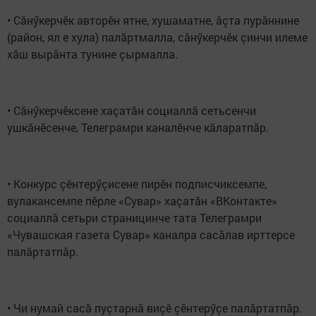
• Сӑнӳкерчӗк авторӗн ятне, хушаматне, ӑçта пурӑннине
(район, ял е хула) палӑртмалла, сӑнӳкерчӗк çинчи илеме
хӑш вырӑнта тунине çырмалла.
• Сăнӳкерчӗксене хаçатăн социаллă сетьсенчи
ушкăнӗсенче, Телеграмри каналӗнче кăларатпăр.
• Конкурс çӗнтерӳçисене пирӗн подписчиксемпе,
вулакансемпе пӗрле «Сувар» хаçатăн «ВКонтакте»
социаллă сетьри страницинче тата Телеграмри
«Чувашская газета Сувар» каналра сасăлав ирттерсе
палăртатпăр.
• Чи нумай сасă пуçтарнă виçӗ çӗнтерӳçе палăртатпăр.