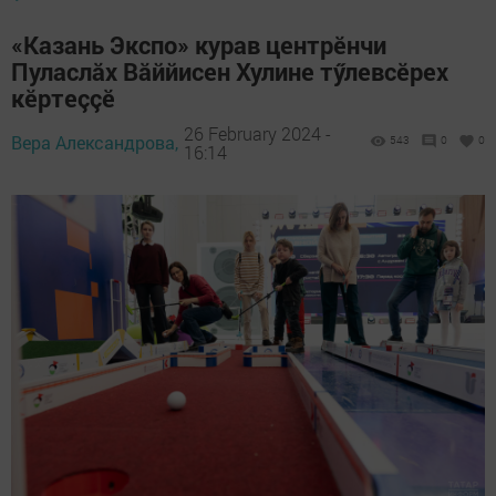
«Казань Экспо» курав центрӗнчи
Пуласлăх Вăййисен Хулине тӳлевсӗрех
кӗртеççӗ
26 February 2024 -
Вера Александрова,
543
0
0
16:14