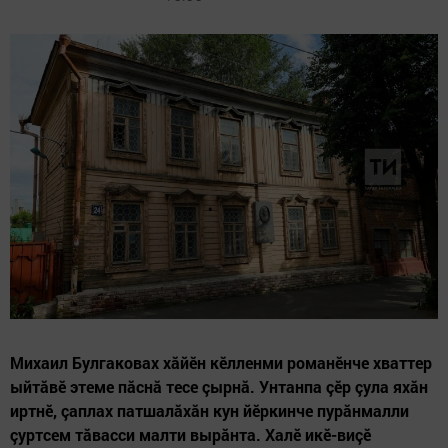
Михаил Булгаковах хăйӗн кӗлленми романӗнче хваттер
ыйтăвӗ этеме пăснă тесе çырнă. Унтанпа çӗр çула яхăн
иртнӗ, çаплах патшалăхăн кун йӗркинче пурăнмалли
çуртсем тăвасси малти вырăнта. Халӗ икӗ-виçӗ