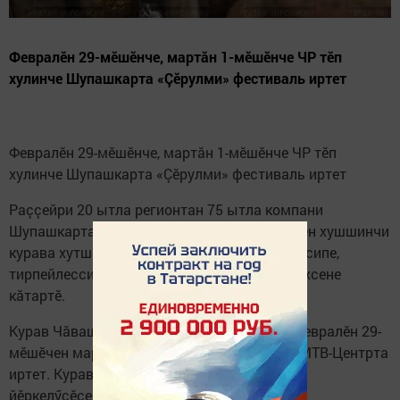
Февралӗн 29-мӗшӗнче, мартăн 1-мӗшӗнче ЧР тӗп
хулинче Шупашкарта «Çӗрулми» фестиваль иртет
Февралӗн 29-мӗшӗнче, мартăн 1-мӗшӗнче ЧР тӗп
хулинче Шупашкарта «Çӗрулми» фестиваль иртет
Раççейри 20 ытла регионтан 75 ытла компани
Шупашкарта иртекен «Картофель» регионсен хушшинчи
курава хутшăнать. Тымар çимӗçе туса илессипе,
тирпейлессипе çыхăннă çитӗнӳсене, çӗнӗлӗхсене
кăтартӗ.
Курав Чăваш Республикинчен 16-мӗш хут февралӗн 29-
мӗшӗчен мартăн 1-мӗшӗччен Шупашкарти МТВ-Центрта
иртет. Курава 10 пин çын килессе кӗтеççӗ
йӗркелӳçӗсем.