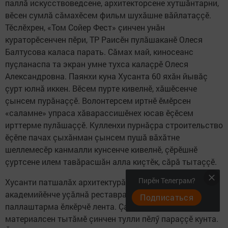
паллă искусствоведсене, архитекторсене хутшăнтарни,
вӗсен сумлă сăмахӗсем фильм шухăшне вăйлатаççӗ.
Тӗслӗхрен, «Том Сойер Фест» çинчен унăн
кураторӗсенчен пӗри, ТР Раисӗн пулăшаканӗ Олеся
Балтусова каласа парать. Сăмах май, киносеанс
пуçланаспа та экран умне тухса калаçрӗ Олеся
Александровна. Паянхи куна Хусанта 60 яхăн йывăç
çурт юлнă иккен. Вӗсем пурте кивелнӗ, хăшӗсенче
çынсем пурăнаççӗ. Волонтерсем иртнӗ ӗмӗрсен
«саламне» упраса хăварассишӗнех юсав ӗçӗсем
ирттерме пулăшаççӗ. Кулленхи пурнăçра строительство
ӗçӗпе пачах çыхăнман çынсем пушă вăхăтне
шеллемесӗр канмалли кунсенче кивелнӗ, çӗрӗшнӗ
çуртсене илем тавăрасшăн алла киçтӗк, сăрă тытаççӗ.
Пирӗн Телеграм?
Хусанти патшалăх архитектурăпа строительство
академийӗнче уçăлнă реставраторсен уйрăмӗпе те
Подписаться
паллаштарма ӗлкӗрчӗ лента. Çамрăксене историпе
материалсен тытăмӗ çинчен тулли пӗлӳ параççӗ кунта.