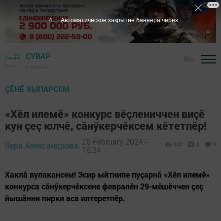
3
Автоматическое закрытие баннера через
СУВАР
16+
г. Казань
ÇӖНӖ ХЫПАРСЕМ
«Хӗл илемӗ» конкурс вӗçлениччен виçӗ
кун çеç юлчӗ, сăнӳкерчӗксем кӗтетпӗр!
26 February 2024 -
Вера Александрова,
600
0
0
16:34
Хаклă вулакансем! Эсир ыйтнипе пуçарнă «Хӗл илемӗ»
конкурса сăнӳкерчӗксене февралӗн 29-мӗшӗччен çеç
йышăнни пирки аса илтеретпӗр.