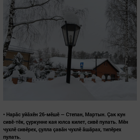
• Нарăс уйăхӗн 26-мӗшӗ — Степан, Мартын. Çак кун
сивӗ-тӗк, çуркунне кая юлса килет, сивӗ пулать. Мӗн
чухлӗ сивӗрех, çулла çавăн чухлӗ ăшăрах, типӗрех
пулать.