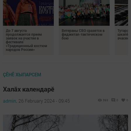
До 7 августа
Ветераны СВО сразятся в
Тутарст
продолжается прием
фиджитал-тактическом
шкапӗсе
заявок на участие в
бою
ачасене
фестивале
«Традиционный костюм
народов России»
ÇӖНӖ ХЫПАРСЕМ
Халăх календарĕ
admin,
26 February 2024 - 09:45
593
0
0