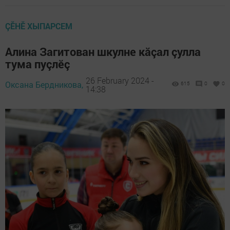
ÇӖНӖ ХЫПАРСЕМ
Алина Загитован шкулне кăçал çулла
тума пуçлӗç
26 February 2024 -
Оксана Бердникова,
615
0
0
14:38