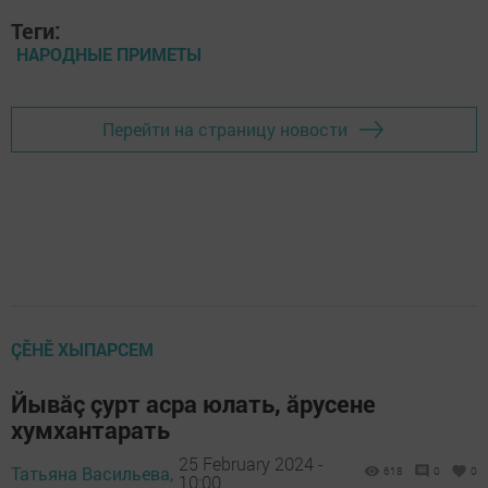
Теги:
НАРОДНЫЕ ПРИМЕТЫ
Перейти на страницу новости
ÇӖНӖ ХЫПАРСЕМ
Йывăç çурт асра юлать, ăрусене
хумхантарать
25 February 2024 -
Татьяна Васильева,
618
0
0
10:00