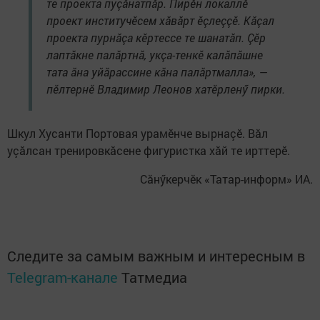
те проекта пуçăнатпăр. Пирӗн локаллӗ
проект институчӗсем хӑвӑрт ӗçлеççӗ. Кӑçал
проекта пурнӑçа кӗртессе те шанатӑп. Çӗр
лаптӑкне палӑртнӑ, укçа-тенкӗ калăпăшне
тата ăна уйăрассине кăна палăртмалла», —
пĕлтернĕ Владимир Леонов хатӗрленӳ пирки.
Шкул Хусанти Портовая урамӗнче вырнаçӗ. Вăл
уçăлсан тренировкăсене фигуристка хӑй те ирттерĕ.
Сăнӳкерчӗк «Татар-информ» ИА.
Следите за самым важным и интересным в
Telegram-канале
Татмедиа