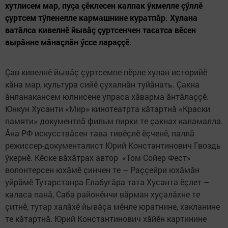
хутлисем мар, пуçа çӗклесен калпак ӳкмелле çӳллӗ
çуртсем тӳпенелле кармашнине куратпăр. Хулана
ватăлса кивелнӗ йывăç çуртсенчен тасатса вӗсен
вырăнне мăнаçлăн ӳссе лараççӗ.
Çав кивелнӗ йывăç çуртсемпе пӗрле хулан историйӗ
кăна мар, культура сийӗ çухалнăн туйăнать. Çакна
ăнланакансем юлнисене упраса хăварма ăнтăлаççӗ.
Юнкун Хусанти «Мир» кинотеатрта кăтартнă «Краски
памяти» документлă фильм пирки те çакнах каламалла.
Ăна РФ искусствăсен тава тивӗçлӗ ӗçченӗ, паллă
режиссер-документалист Юрий Константинович Гвоздь
ӳкернӗ. Кӗске вăхăтрах автор «Том Сойер Фест»
волонтерсен юхăмӗ çинчен те – Раççейри юхăмăн
уйрăмӗ Тутарстанра Елабугăра тата Хусанта ӗçлет –
каласа панă, Саба районӗнчи вăрман хуçалăхне те
çитнӗ, тутар халăхӗ йывăçа мӗнле юратнине, хакланине
те кăтартнă. Юрий Константинович хăйӗн картинине