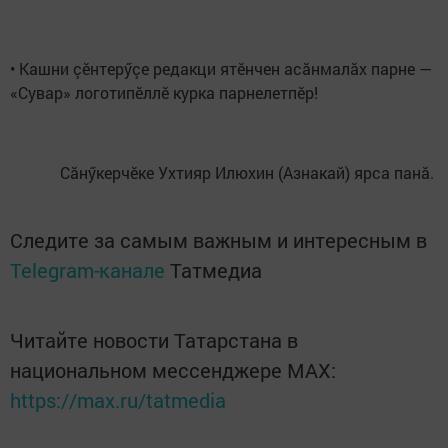
• Кашни çӗнтерӳçе редакци ятӗнчен асăнмалăх парне —
«Сувар» логотипӗллӗ курка парнелетпӗр!
Сăнӳкерчӗке Ухтияр Илюхин (Азнакай) ярса панă.
Следите за самым важным и интересным в
Telegram-канале
Татмедиа
Читайте новости Татарстана в
национальном мессенджере MАХ:
https://max.ru/tatmedia