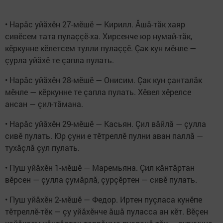
• Нарăс уйăхӗн 27-мӗшӗ — Кирилл. Ăшă-тăк хаяр
сивӗсем тата пулаççӗ-ха. Хирсенче юр нумай-тăк,
кӗркунне кӗлетсем тулли пулаççӗ. Çак кун мӗнле —
çурла уйăхӗ те çапла пулать.
• Нарăс уйăхӗн 28-мӗшӗ — Онисим. Çак кун çанталăк
мӗнле — кӗркунне те çапла пулать. Хӗвел хӗрелсе
ансан — çил-тăмана.
• Нарăс уйăхӗн 29-мӗшӗ — Касьян. Çил вăйлă — çулла
сивӗ пулать. Юр çуни е тӗтреллӗ пулни аван паллă —
тухăçлă çул пулать.
• Пуш уйăхӗн 1-мӗшӗ — Маремьяна. Çил кăнтăртан
вӗрсен — çулла çумăрлă, çурçӗртен — сивӗ пулать.
• Пуш уйăхӗн 2-мӗшӗ — Федор. Иртен пуçласа кунӗпе
тӗтреллӗ-тӗк — çу уйăхӗнче ăшă пуласса ан кӗт. Вӗçен