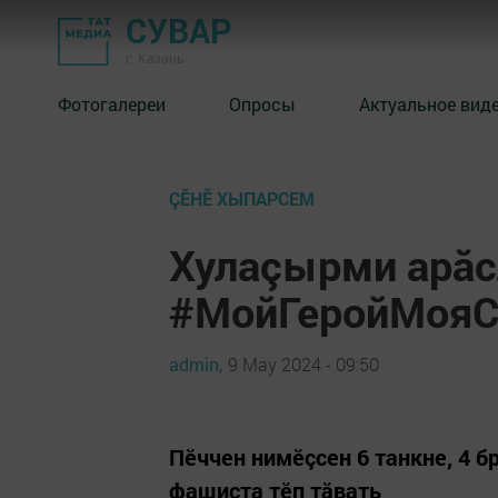
СУВАР
г. Казань
Фотогалереи
Опросы
Актуальное вид
ÇӖНӖ ХЫПАРСЕМ
Хулаçырми арăс
#МойГеройМоя
admin,
9 May 2024 - 09:50
Пӗччен нимӗçсен 6 танкне, 4 б
фашиста тӗп тăвать