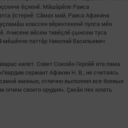
оçсенче ӗçленӗ. Мăшăрӗпе Раиса
атса ӳстернӗ. Сăмах май, Раиса Афакина
уçламăш классен вӗрентекенӗ пулса мӗн
нӗ. Ачисене вӗсем тивӗçлӗ çынсем туса
14-мӗшӗнче паттăр Николай Васильевич
варас килет. Совет Союзӗн Геройӗ ята пама
 «Гвардии сержант Афакин Н. В., не считаясь
с самой жизнью, отлично выполнял все боевые
м огнем своего орудия». Çакăн пек юлать