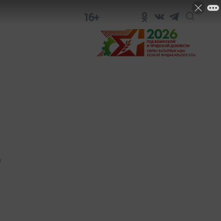
16+
1