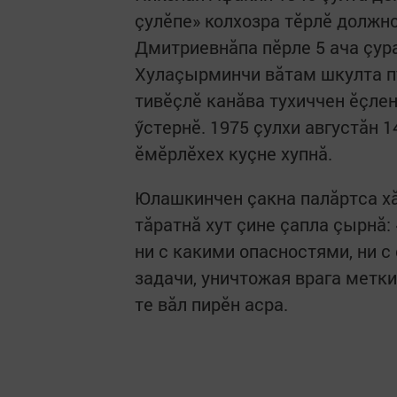
çулӗпе» колхозра тӗрлӗ должн
Дмитриевнăпа пӗрле 5 ача çур
Хулаçырминчи вăтам шкулта п
тивӗçлӗ канăва тухиччен ӗçле
ӳстернӗ. 1975 çулхи августăн 
ӗмӗрлӗхех куçне хупнă.
Юлашкинчен çакна палăртса хă
тăратнă хут çине çапла çырнă:
ни с какими опасностями, ни 
задачи, уничтожая врага метки
те вăл пирӗн асра.