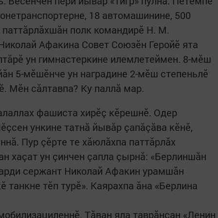
ть. Вӗсенчен пӗри йывăр «Тигр» пулнă. Пӗтӗмпе
ронетранспортерне, 18 автомашинине, 500
к паттăрлăхшăн полк командирӗ Н. М.
Николай Афакина Совет Союзӗн Геройӗ ята
ăлтăрӗ ун гимнастеркине илемлетеймен. 8-мӗш
йăн 5-мӗшӗнче ун наградине 2-мӗш степеньлӗ
. Мӗн сăлтавпа? Ку паллă мар.
алаллах фашиста хирӗç кӗрешнӗ. Одер
çсен ункине татнă йывăр çапăçăва кӗнӗ,
ннă. Пур çӗрте те хăюлăхпа паттăрлăх
ан хаçат ун çинчен çапла çырнă: «Берлиншăн
варди сержант Николай Афакин урамшăн
 танкне тӗп турӗ». Каярахпа ăна «Берлина
мобилизациленнӗ. Тăван яла таврăнсан «Ленин