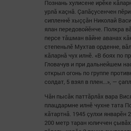
Познань хулисене ирӗке кăлар
урлă каçнă. Çапăçусенчен пӗри
сипленнӗ хыççăн Николай Васи
ялан передовойӗнче. Полкра вă
персе тăшман вăйне аванах кă
степеньлӗ Мухтав орденне, вă
кăларнă чух илнӗ. «В боях по 
Гловачув и при дальнейшем н
открыл огонь по группе против
солдат, 5 взял в плен...», — çа
Чăн пысăк паттăрлăх вара Ви
плацдармне илнӗ чухне тата П
кăтартнă. 1945 çулхи январӗн 
200 метр таран юличчен çывăх