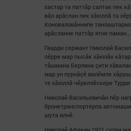
хастар та паттăр салтак пек к
вăл арăслан пек хăюллă та хӗр
Коноваловăннипе танлаштарма
арăсланне паттăр ятне паман…
Гварди сержант Николай Васи
пӗрре мар пысăк хăюлăх кăтар
тăшмана Берлина çити хăвалан
мар ун пурнăçӗ вилӗмле хăрушл
те хăюллă чӗреллӗскере Турри 
Николай Васильевичăн пӗр наг
бронетранспортерпа автомашин
шута илнӗ.
Николай Афакин 1921 çулхи м