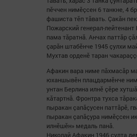
тăвать, харăс 3 танка çунтара
пӗччен нимӗçсен 6 танкне, 4 б
фашиста тӗп тăвать. Çакăн пе
Пожарский генерал-лейтенант 
пама тăратнă. Анчах паттăр ç
çарăн штабӗнче 1945 çулхи ма
Мухтав орденӗ таран чакараççӗ
Афакин вара ниме пăхмасăр м
юханшывӗн плацдармӗнче нимӗ
унтан Берлина илнӗ çӗре хутшă
кăтартнă. Фронтра тухса тăрак
пыракан çапăçусен паттăрӗ, г
пыракан çапăçура нимӗçсен икӗ
илнӗшӗн» медаль панă.
Николай Афакин 1946 çулта де