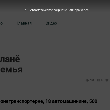
6
Автоматическое закрытие баннера через
ео
Главная
Видео
ланĕ
Семья
639
0
ронетранспортерне, 18 автомашинине, 500