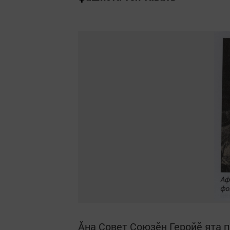
Ăна Совет Союзӗн Геройӗ ята п