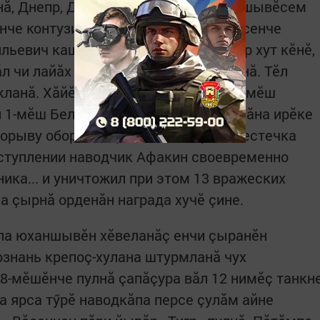
нă, Днепр, Днестр, Висла, Одер юханшывӗсем
нче контузи те пулнă ăна. Госпитальсенче
льевич кашнинчех вăрçă вутне тепӗр хут кӗнӗ,
л чи лайăх оруди наводчикӗ шутланнă. Тӗл
кланă. Хăйӗн пӗрремӗш орденне — 3-мӗш
л 1-мӗш Белорусси фронтӗнче Польшăна ирӗке
прорыву обороны противника в р-не местечка
аступлении наводчик Афакин своевременно
ника... и уничтожил при этом 13 вражеских
пла çырнă орденăн награда хучӗ çине.
сла юханшывӗн хӗвеланăç енчи çыранӗн
ознань крепоç-хулана штурмланă чух
28-мӗшӗнче пулнă çапăçура вăл 12 нимӗç танкн
а ярса тӳрӗ наводкăпа персе çулăм айне