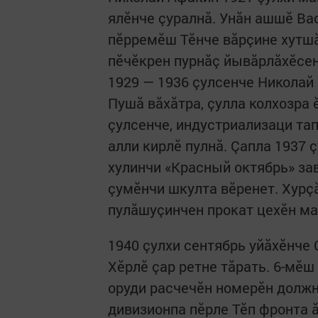
ялӗнче çуралнă. Унăн ашшӗ Ва
пӗрремӗш Тӗнче вăрçине хутшă
пӗчӗкрен пурнăç йывăрлăхӗсен
1929 — 1936 çулсенче Николай
Пушă вăхăтра, çулла колхозра 
çулсенче, индустриализаци т
алли кирлӗ пулнă. Çапла 1937 
хулинчи «Красный октябрь» за
çумӗнчи шкулта вӗренет. Хурç
пулăшуçинчен прокат цехӗн ма
1940 çулхи сентябрь уйăхӗнче
Хӗрлӗ çар ретне тăрать. 6-мӗ
оруди расчечӗн номерӗн должн
дивизионпа пӗрле Тӗп фронта 