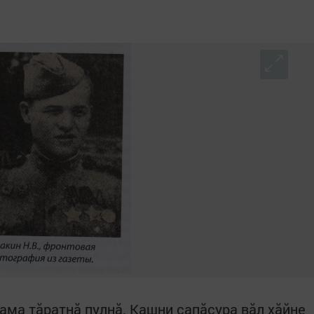
ама тăратнă пулнă. Кашни çапăçура вăл хăйне