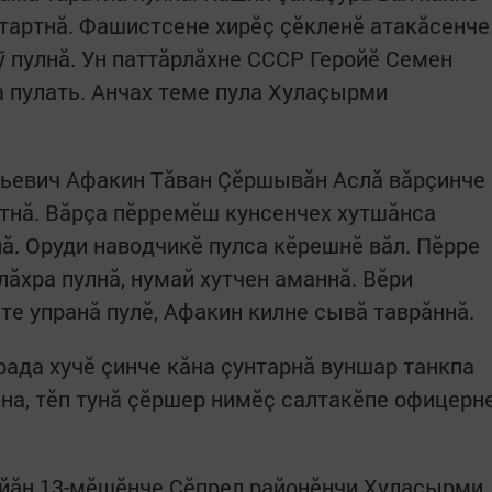
ăтартнă. Фашистсене хирӗç çӗкленӗ атакăсенче
ӳ пулнă. Ун паттăрлăхне СССР Геройӗ Семен
 пулать. Анчах теме пула Хулаçырми
льевич Афакин Тăван Çӗршывăн Аслă вăрçинче
тнă. Вăрçа пӗрремӗш кунсенчех хутшăнса
ă. Оруди наводчикӗ пулса кӗрешнӗ вăл. Пӗрре
ăхра пулнă, нумай хутчен аманнă. Вӗри
те упранă пулӗ, Афакин килне сывă таврăннă.
рада хучӗ çинче кăна çунтарнă вуншар танкпа
а, тӗп тунă çӗршер нимӗç салтакӗпе офицерн
айăн 13-мӗшӗнче Çӗпрел районӗнчи Хулаçырми