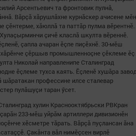
силий Арсентьевич та фронтовик пулнă,
ннă. Вăрçă хăрушлăхне курнăскер ачисене мӗ
е çӗнтерме, хăюллă та паттăр пулма вӗрентнӗ.
 Хулаçырминчи çичӗ класлă шкулта вӗреннӗ.
ӗçленӗ, çапла ачаран ӗçпе пиçӗхнӗ. 30-мӗш
апхăрӗнче çӗршыв промышленноçне çӗклеме ӗç
çулта Николай направленипе Сталинград
водне ӗçлеме тухса каять. Ӗçленӗ хушăра заво
ă шăратакан профессине илсе сталевар
стер пулăшуçи таран ӳсет.
 Сталинград хулин Краснооктябрьски РВКран
ш çарăн 233-мӗш уйрăм артиллери дивизионӗн
оçӗнче хӗсметре тăрать. Вăрçă пуçлансан ăна
ăсатаççӗ. Çакăнта вăл нимӗçсен вирлӗ