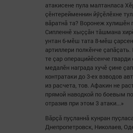
атакисене пула малтанласа Хӗ
çӗнтерейменнин йӳçӗлӗхне тулл
вăратнă та? Воронеж хулишӗн 
Сипленнӗ хыççăн тăшмана хир
унтан 6-мӗш тата 8-мӗш çарсе
артиллери полкӗнче çапăçать. 
те çар операцийӗсенче гварди 
медалӗн награда хучӗ çине çапл
контратаки до 3-ех взводов а
из расчета, тов. Афакин не ра
прямой наводкой по боевым п
отразив при этом 3 атаки...»
Вăрçă пуçланнă кунран пуçлас
Днепропетровск, Николаев, Оде