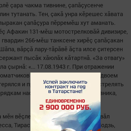
рлӗ çара чакма тивнине, çапăçусенче
ин тутанать. Тен, çакă унра кӗрешес хăвата
пыракан çапăçура пӗрремӗш хут аманать.
ӗç Афакин 131-мӗш мотострелковăй дивизире,
н гвардин 266-мӗш танксене хирӗç çапăçакан
Шăпа, вăрçă лару-тăрăвӗ ăçта илсе çитерсен
сержант пысăк хăюлăх кăтартнă. «За отвагу»
а çырнă: «... 17.08.1943 г. При отражении
втоматчиков противника, оставшись вдвоем
стерялся и продолжал хладнокровно стрелять
орядкам наступающей пехоты противника,
а мӗн вӗçленичченех фронтра пулса вăл
сса, Тирасполь, Люблин, Варшава, Лодзь,