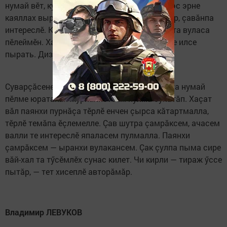
нумай вӗт, ку вăрттăнлăх мар. Вӗсене вара эс эрне
каяллах вырăсла вуланă. «Сувар» ун пек мар, çавăнпа
интереслӗ. Кунти материалсене урăх ниçта та вуласа
пӗлеймӗн. Хаçат паянхи пурнăçăн летопиçне илсе
пырать. Дизайнӗ те аван.
Суварçăсене малашне те çакăн пек хастар та нумай
пӗлме юратакан журналистсем пулма сунатăп. Хаçат
вăл паянхи пурнăçа тӗрлӗ енчен çырса кăтартмалла,
тӗрлӗ темăпа ӗçлемелле. Çав шутра çамрăксем, ачасем
валли те интереслӗ япаласем пулмалла. Паянхи
çамрăксем — ыранхи вулакансем. Çак çулпа пыма сире
вăй-хал та тӳсӗмлӗх сунас килет. Чи кирли — тираж ӳссе
пытăр, — тет хисеплӗ авторăмăр.
Владимир ЛЕВУКОВ