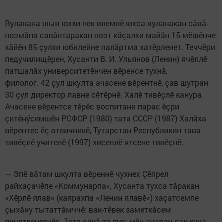
Вулакана шыв юххи пек илемлӗ юхса вуланакан сăвă-
поэмăпа савăнтаракан поэт кăçалхи майăн 15-мӗшӗнче
хăйӗн 85 çулхи юбилейне палăртма хатӗрленет. Теччӗри
педучилищӗрен, Хусанти В. И. Ульянов (Ленин) ячӗллӗ
патшалăх университетӗнчен вӗренсе тухнă,
филолог. 42 çул шкулта ачасене вӗрентнӗ, çав шутран
30 çул директор лавне сӗтӗрнӗ. Халӗ тивӗçлӗ канура.
Ачасене вӗрентсе тӗрӗс воспитани парас ӗçри
çитӗнӳсемшӗн РСФСР (1980) тата СССР (1987) Халăха
вӗрентес ӗç отличникӗ, Тутарстан Республикин тава
тивӗçлӗ учителӗ (1997) хисеплӗ ятсене тивӗçнӗ.
— Эпӗ вăтам шкулта вӗреннӗ чухнех Çӗпрел
райхаçачӗпе «Коммунарпа», Хусанта тухса тăракан
«Хӗрлӗ ялав» (каярахпа «Ленин ялавӗ») хаçатсемпе
çыхăну тытаттăмччӗ: вак-тӗвек заметкăсем
пичетленетчӗç. Тата çакă та пур: мӗн ачаран çак куна