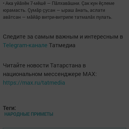
• Ака уйăхӗн 7-мӗшӗ — Пăлхавăшни. Çак кун ӗçлеме
юрамасть. Çумăр çусан — ыраш ăнать, аслати
авăтсан — мăйăр витри-витрипе татмалăх пулать.
Следите за самым важным и интересным в
Telegram-канале
Татмедиа
Читайте новости Татарстана в
национальном мессенджере MАХ:
https://max.ru/tatmedia
Теги:
НАРОДНЫЕ ПРИМЕТЫ