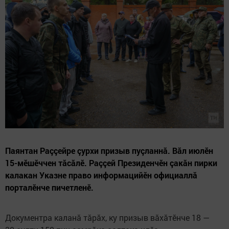
Паянтан Раççейре çурхи призыв пуçланнă. Вăл июлӗн
15-мӗшӗччен тăсăлӗ. Раççей Президенчӗн çакăн пирки
калакан Указне право информацийӗн официаллă
порталӗнче пичетленӗ.
Документра каланă тăрăх, ку призыв вăхăтӗнче 18 —