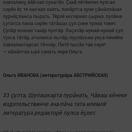
хавхалану, вăй-хал сунатăп. Çакă пӗтӗмпех пулсан
сирӗн ӗç те кал-кал каять, палăртса хуни çăмăллăнах
пурнăçланса пырать. Тӗрлӗ материал çырма, пулăма
çутатса пама сирӗн тăтăшах çул çине тухма тивет.
Çулăр яланах такăр пултăр. Хаçатăр нумай-нумай çул
тухса тăтăр, аталанса пытăр, пуçлăхсем укçа-тенкӗпе
хавхалантарсах тăччăр. Питӗ пысăк тав сире!
— кăмăлтан ырă сунать пире Ольга.
Ольга ИВАНОВА (литературăра АВСТРИЙСКАЯ)
33 çулта, Шупашкарта пурăнать, Чăваш кӗнеке
издательствинче ача-пăча тата илемлӗ
литература редакторӗ пулса ӗçлет.