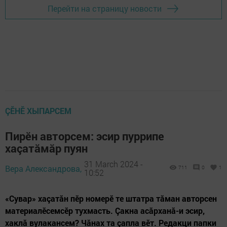
Перейти на страницу новости
ÇӖНӖ ХЫПАРСЕМ
Пирӗн авторсем: эсир пуррипе
хаçатăмăр пуян
31 March 2024 -
Вера Александрова,
711
0
1
10:52
«Сувар» хаçатăн пӗр номерӗ те штатра тăман авторсен
материалӗсемсӗр тухмасть. Çакна асăрханă-и эсир,
хаклă вулакансем? Чăнах та çапла вӗт. Редакци папки