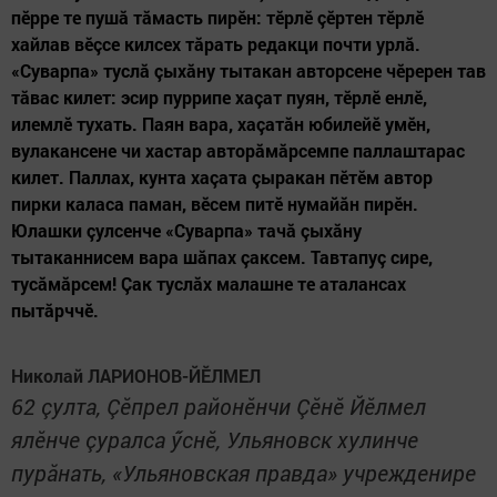
пӗрре те пушă тăмасть пирӗн: тӗрлӗ çӗртен тӗрлӗ
хайлав вӗçсе килсех тăрать редакци почти урлă.
«Суварпа» туслă çыхăну тытакан авторсене чӗререн тав
тăвас килет: эсир пуррипе хаçат пуян, тӗрлӗ енлӗ,
илемлӗ тухать. Паян вара, хаçатăн юбилейӗ умӗн,
вулакансене чи хастар авторăмăрсемпе паллаштарас
килет. Паллах, кунта хаçата çыракан пӗтӗм автор
пирки каласа паман, вӗсем питӗ нумайăн пирӗн.
Юлашки çулсенче «Суварпа» тачă çыхăну
тытаканнисем вара шăпах çаксем. Тавтапуç сире,
тусăмăрсем! Çак туслăх малашне те аталансах
пытăрччӗ.
Николай ЛАРИОНОВ-ЙӖЛМЕЛ
62 çулта, Çӗпрел районӗнчи Çӗнӗ Йӗлмел
ялӗнче çуралса ӳснӗ, Ульяновск хулинче
пурăнать, «Ульяновская правда» учрежденире