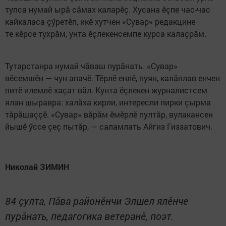
тупса нумай ырă сăмах каларӗç. Хусана ӗçпе час-час
кайкаласа çӳретӗп, икӗ хутчен «Сувар» редакцине
те кӗрсе тухрăм, унта ӗçлекенсемпе курса калаçрăм.
Тутарстанра нумай чăваш пурăнать. «Сувар»
вӗсемшӗн — чун апачӗ. Тӗрлӗ енлӗ, пуян, калăплав енчен
питӗ илемлӗ хаçат вăл. Кунта ӗçлекен журналистсем
ялан шыравра: халăха кирли, интересли пирки çырма
тăрăшаççӗ. «Сувар» вăрăм ӗмӗрлӗ пултăр, вулакансен
йышӗ ӳссе çеç пытăр, — саламлать Айгиз Гиззатович.
Николай ЗИМИН
84 çулта, Пăва районӗнчи Элшел ялӗнче
пурăнать, педагогика ветеранӗ, поэт.