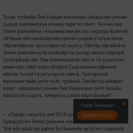
Тутар тусăмăр Лия Мардегаллямова чăвашсем çинчен
çырнă хайлавӗсене яланах пире те сӗнет. Унччен вăл
Элкел районӗнчи «Алькеевские вести» хаçатра ӗçлетчӗ,
тăтăшах йăхташăмăрсем çинчен çырнă статьясемпе
тӗрленчӗксем ярса паратчӗ хаçата. Пӗлтӗр пӗр вăхăта
Элкел районӗнчи ӗçтешӗмӗртен хыпар килме пăрахрӗ.
Çухатрăмăр вӗт Лия Каюмовнăна! Ниçта та çухалман
иккен вăл, хӗрӗ шкул пӗтерсе Çырчаллине вӗренме
кӗрсен тытнă та унта куçса кайнă. Пултаруллă
журналистшăн унта та ӗç тупăннă. Палăртса хăварас
килет: чăвашсем çинчен Лия Каюмовна питӗ ăшшăн,
кăмăлтан çырать. Мӗнре-ха çакăн вăрттăнлăхӗ?
Пирӗн Телеграм?
— «Сувар» хаçатпа эпӗ 2019 çултанпа туслă.
Подписаться
Суварçăсем Элкел районне командировкăна пынăччӗ.
Эпӗ вăл вăхăтра район Ӗçтăвкомӗн ертӳçин социаллă