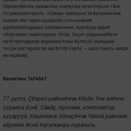
тӗрленчӗксем, калавсем, повеçсем пичетленсех тăни
те хавхалантарать. «Сувар» малашне те вулакансене
хальхи пек тарăн шухăшлă статьясемпе,
шухăшлаттаракан хайлавсемпе, пурнăçра кирлӗ
сӗнӳсемпе савăнтарсах тăтăр. Хаçат редакцийӗнче
питӗ пултаруллă журналистсем ӗçлеççӗ, малашне
те çак хастарлăх ан иксӗлтӗр сирте, — ырă сунать аякри
ентешӗмӗр.
Валентина ТАРАВАТ
77 çулта, Çӗпрел районӗнчи Кӗçӗн Упи ялӗнче
çуралса ӳснӗ. Сăвăç, прозаик, композитор,
куçаруçă. Ульяновск облаçӗнчи Чăнлă районне
кӗрекен Аслă Нагаткинра пурăнать.