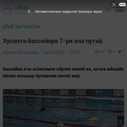
СУВАР
16+
4
Автоматическое закрытие баннера через
г. Казань
ÇӖНӖ ХЫПАРСЕМ
Хусанти бассейнра 7-ри ача путнă
Ирина Кузьмина,
1 April 2024 - 15:45
693
0
0
Бассейна ача аслисемпе пӗрлех килнӗ-ха, анчах мӗншӗн
вӗсем юнашар пулманни паллă мар.