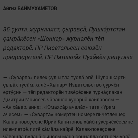
Айгиз БАЙМУХАМЕТОВ
35 çулта, журналист, çыравçă, Пушкăртстан
çамрăкӗсен «Шонкар» журналӗн тӗп
редакторӗ, ПР Писательсен союзӗн
председателӗ, ПР Патшалăх Пухăвӗн депутачӗ.
— «Суварпа» пилӗк çул ытла туслă эпӗ. Шупашкарти
çывăх тусăм, халӗ «Хыпар» Издательство çурчӗн
ертӳçин — тӗп редакторӗн тивӗçӗсене пурнăçлакан
Дмитрий Моисеев чăвашла куçарнă хайлавсем —
«Ан хăвар, анне», «Юмахсăр ачалăх» тата «Урам
ачисем» — «Суварта» номертен номере пичетленчӗç.
Калав-повеçсене Юрий Капитонов хăйӗн ӳкерчӗкӗсемпе
илемлетрӗ, питӗ кăмăла кайрӗ. Калав-повеçсене
чăвашла вуланă çынсем мана социаллă сетьсем урлă