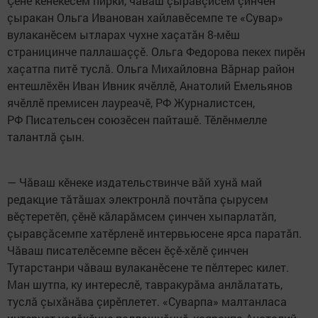
Çӗнӗ кӗнекесем пирки, чăваш çыравçисем çинчен
çыракан Ольга Иванован хайлавӗсемпе те «Сувар»
вулаканӗсем ытларах чухне хаçатăн 8-мӗш
страницинче паллашаççӗ. Ольга Федорова пекех пирӗн
хаçатпа питӗ туслă. Ольга Михайловна Вăрнар район
ентешлӗхӗн Иван Ивник ячӗллӗ, Анатолий Емельянов
ячӗллӗ премисен лауреачӗ, РФ Журналистсен,
РФ Писательсен союзӗсен пайташӗ. Тӗлӗнмелле
талантлă çын.
— Чăваш кӗнеке издательствинче вăй хунă май
редакцие тăтăшах электронлă почтăпа çырусем
вӗçтеретӗп, çӗнӗ кăларăмсем çинчен хыпарлатăп,
çыравçăсемпе хатӗрленӗ интервьюсене ярса паратăп.
Чăваш писателӗсемпе вӗсен ӗçӗ-хӗлӗ çинчен
Тутарстанри чăваш вулаканӗсене те пӗлтерес килет.
Ман шутпа, ку интереслӗ, тавракурăма анлăлатать,
туслă çыхăнăва çирӗплетет. «Суварпа» малтанласа