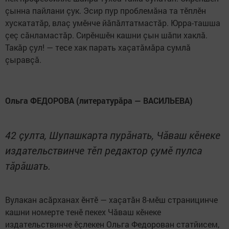
çынна пайлани çук. Эсир пур проблемăна та тӗплӗн
хускататăр, влаç умӗнче йăпăлтатмастăр. Юрра-ташша
çеç сăнламастăр. Сирӗншӗн кашни çын шăпи хаклă.
Такăр çул! — тесе хак парать хаçатăмăра сумлă
çыравçă.
Ольга ФЕДОРОВА (литературăра — ВАСИЛЬЕВА)
42 çулта, Шупашкарта пурăнать, Чăваш кӗнеке
издательствинче тӗп редактор çумӗ пулса
тăрăшать.
Вулакан асăрханах ӗнтӗ — хаçатăн 8-мӗш страницинче
кашни номерте тенӗ пекех Чăваш кӗнеке
издательствинче ӗçлекен Ольга Федорован статйисем,