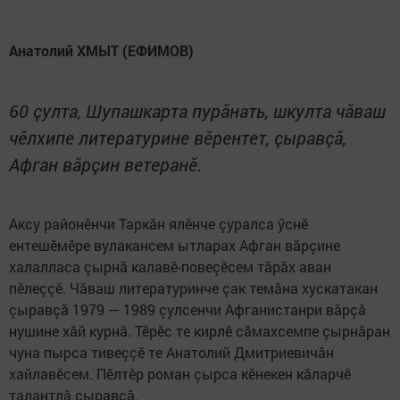
Анатолий ХМЫТ (ЕФИМОВ)
60 çулта, Шупашкарта пурӑнать, шкулта чӑваш
чӗлхипе литературине вӗрентет, çыравçă,
Афган вăрçин ветеранӗ.
Аксу районӗнчи Таркăн ялӗнче çуралса ӳснӗ
ентешӗмӗре вулакансем ытларах Афган вăрçине
халалласа çырнă калавӗ-повеçӗсем тăрăх аван
пӗлеççӗ. Чăваш литературинче çак темăна хускатакан
çыравçă 1979 — 1989 çулсенчи Афганистанри вăрçă
нушине хăй курнă. Тӗрӗс те кирлӗ сăмахсемпе çырнăран
чуна пырса тивеççӗ те Анатолий Дмитриевичăн
хайлавӗсем. Пӗлтӗр роман çырса кӗнекен кăларчӗ
талантлă çыравçă.