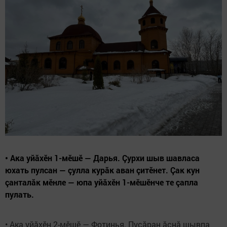
• Ака уйăхӗн 1-мӗшӗ — Дарья. Çурхи шыв шавласа
юхать пулсан — çулла курăк аван çитӗнет. Çак кун
çанталăк мӗнле — юпа уйăхӗн 1-мӗшӗнче те çапла
пулать.
• Ака уйăхӗн 2-мӗшӗ — Фотинья. Пусăран ăснă шывпа