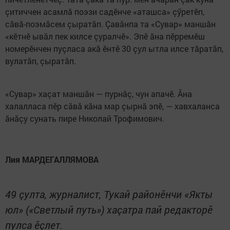
çитиччен асамлă поэзи садӗнче «аташса» çӳретӗп,
сăвă-поэмăсем çыратăп. Çавăнпа та «Сувар» маншăн
«кӗтнӗ ывăл пек килсе çуралчӗ». Эпӗ ăна пӗрремӗш
номерӗнчен пуçласа акă ӗнтӗ 30 çул ытла илсе тăратăп,
вулатăп, çыратăп.
«Сувар» хаçат маншăн — пурнăç, чун апачӗ. Ăна
халалласа пӗр сăвă кăна мар çырнă эпӗ, — хавхаланса
ăнăçу сунать пире Николай Трофимович.
Лия МАРДЕГАЛЛЯМОВА
49 çулта, журналист, Тукай районӗнчи «Якты
юл» («Светлый путь») хаçатра пай редакторӗ
пулса ӗçлет.