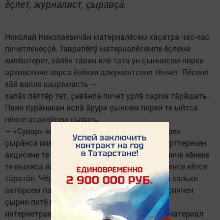
ӗçлет, журналист, çыравçă.
Николай Николаевичăн материалӗсем хаçатра час-час
пичетленеççӗ. Таврапӗлӳ материалӗсемпе ӗçлеме
килӗштерет, хăйӗн тăван ялӗ тата ун çыннисем пирки
архивсенче ларса ӗлӗкхи документсене тӗпчет. Вӗсене
хăй валли шырамасть —
халăх пӗлтӗр тет, çавăнпа пичет урлă сарма тăрăшать.
Паян пурăнакан аслă ăрури çынсем пирки те ыйтса
пӗлсе асаилӳсем çырать.
— «Сувар» маншăн — чи çывăххи, ăна çулсерен
çырăнса илетӗп. Çырăнакансен хушшинче ирттерекен
акцисене те кашнинчех хутшăнатăп, пӗррехинче кӗнеке
те выляса илнӗччӗ. Кашни номере интересленсе кӗтсе
тăратăп. Чӗрӗ хаçат тенӗ пулăттăм ăна, унта хальхи
авторсем паянхи пурнăç, паянхи пулăмсем çинчен
çырни питӗ нумай. Паянхи хăш-пӗр хаçатра
интернетран илсе чăвашла куçарса лартнă материал