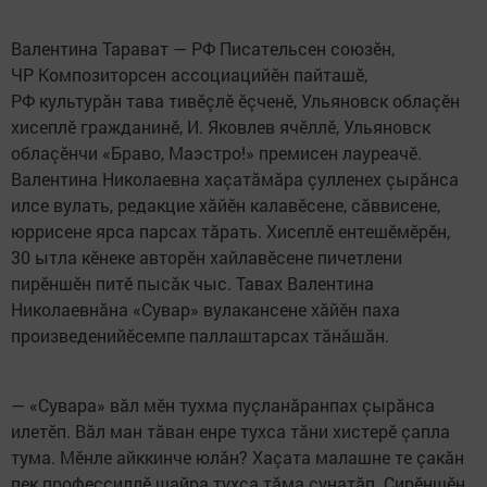
Валентина Тарават — РФ Писательсен союзӗн,
ЧР Композиторсен ассоциацийӗн пайташӗ,
РФ культурăн тава тивӗçлӗ ӗçченӗ, Ульяновск облаçӗн
хисеплӗ гражданинӗ, И. Яковлев ячӗллӗ, Ульяновск
облаçӗнчи «Браво, Маэстро!» премисен лауреачӗ.
Валентина Николаевна хаçатăмăра çулленех çырăнса
илсе вулать, редакцие хăйӗн калавӗсене, сăввисене,
юррисене ярса парсах тăрать. Хисеплӗ ентешӗмӗрӗн,
30 ытла кӗнеке авторӗн хайлавӗсене пичетлени
пирӗншӗн питӗ пысăк чыс. Тавах Валентина
Николаевнăна «Сувар» вулакансене хăйӗн паха
произведенийӗсемпе паллаштарсах тăнăшăн.
— «Сувара» вăл мӗн тухма пуçланăранпах çырăнса
илетӗп. Вăл ман тăван енре тухса тăни хистерӗ çапла
тума. Мӗнле айккинче юлăн? Хаçата малашне те çакăн
пек профессиллӗ шайра тухса тăма сунатăп. Сирӗншӗн