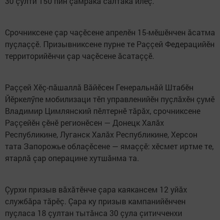
30 çулти 150 пин çамрăка салтака илӗç.
Срочниксене çар чаçӗсене апрелӗн 15-мӗшӗнчен ăсатма
пуçлаççӗ. Призывниксене пурне те Раççей Федерацийӗн
территорийӗнчи çар чаçӗсене ăсатаççӗ.
Раççей Хӗç-пăшаллă Вăйӗсен Генеральнăй Штабӗн
Йӗркелӳпе мобилизаци тӗп управленийӗн пуçлăхӗн çумӗ
Владимир Цимлянский пӗлтернӗ тăрăх, срочниксене
Раççейӗн çӗнӗ регионӗсен — Донецк Халăх
Республикине, Луганск Халăх Республикине, Херсон
тата Запорожье облаçӗсене — ямаççӗ: хӗсмет иртме те,
ятарлă çар операцине хутшăнма та.
Çурхи призыв вăхăтӗнче çара каякансем 12 уйăх
службăра тăрӗç. Çара ку призыв кампанийӗнчен
пуçласа 18 çултан тытăнса 30 çула çитичченхи