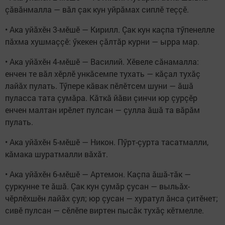
çăвăнмалла — вăл çак кун уйрăмах сиплӗ теççӗ.
• Ака уйăхӗн 3-мӗшӗ — Кирилл. Çак кун каçпа тӳпенелле
пăхма хушмаççӗ: ӳкекен çăлтăр курни — ырра мар.
• Ака уйăхӗн 4-мӗшӗ — Василий. Хӗвеле сăнамалла:
енчен те вăл хӗрлӗ ункăсемпе тухать — кăçал тухăç
лайăх пулать. Тӳпере кăвак пӗлӗтсем шуни — ăшă
пуласса тата çумăра. Кăткă йăви çинчи юр çурçӗр
енчен малтан ирӗлет пулсан — çулла ăшă та вăрăм
пулать.
• Ака уйăхӗн 5-мӗшӗ — Никон. Пӳрт-çурта тасатмалли,
кăмака шуратмалли вăхăт.
• Ака уйăхӗн 6-мӗшӗ — Артемон. Каçпа ăшă-тăк —
çуркунне те ăшă. Çак кун çумăр çусан — выльăх-
чӗрлӗхшӗн лайăх çул; юр çусан — хуратул ăнса çитӗнет;
сивӗ пулсан — сӗлӗпе виртен пысăк тухăç кӗтмелле.