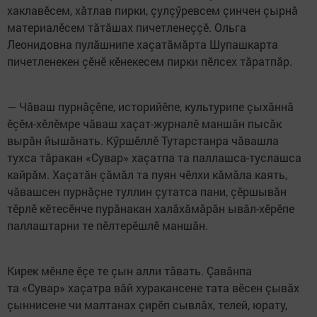
хаклавӗсем, хăтлав пирки, çулçӳревсем çинчен çырнă
материалӗсем тăтăшах пичетленеççӗ. Ольга
Леонидовна пулăшнипе хаçатăмăрта Шупашкарта
пичетленекен çӗнӗ кӗнекесем пирки пӗлсех тăратпăр.
— Чăваш пурнăçӗпе, историйӗпе, культурипе çыхăннă
ӗçӗм-хӗлӗмре чăваш хаçат-журналӗ маншăн пысăк
вырăн йышăнать. Кӳршӗллӗ Тутарстанра чăвашла
тухса тăракан «Сувар» хаçатпа та паллашса-туслашса
кайрăм. Хаçатăн çăмăл та пуян чӗлхи кăмăла каять,
чăвашсен пурнăçне туллин çутатса пани, çӗршывăн
тӗрлӗ кӗтесӗнче пурăнакан халăхăмăрăн ывăл-хӗрӗпе
паллаштарни те пӗлтерӗшлӗ маншăн.
Кирек мӗнле ӗçе те çын алли тăвать. Çавăнпа
та «Сувар» хаçатра вăй хуракансене тата вӗсен çывăх
çыннисене чи малтанах çирӗп сывлăх, телей, юрату,