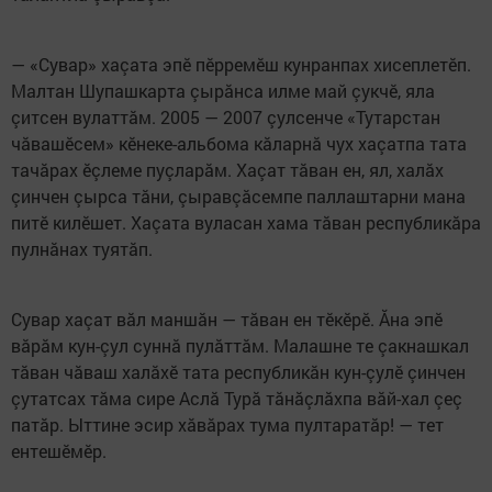
— «Сувар» хаçата эпӗ пӗрремӗш кунранпах хисеплетӗп.
Малтан Шупашкарта çырӑнса илме май çукчӗ, яла
çитсен вулаттӑм. 2005 — 2007 çулсенче «Тутарстан
чӑвашӗсем» кӗнеке-альбома кӑларнӑ чух хаçатпа тата
тачӑрах ӗçлеме пуçларӑм. Хаçат тӑван ен, ял, халӑх
çинчен çырса тӑни, çыравçӑсемпе паллаштарни мана
питӗ килӗшет. Хаçата вуласан хама тӑван республикӑра
пулнӑнах туятӑп.
Сувар хаçат вӑл маншӑн — тӑван ен тӗкӗрӗ. Ӑна эпӗ
вӑрӑм кун-çул суннă пулӑттӑм. Малашне те çакнашкал
тӑван чӑваш халăхӗ тата республикӑн кун-çулӗ çинчен
çутатсах тӑма сире Аслӑ Турă тӑнӑçлӑхпа вӑй-хал çеç
патӑр. Ыттине эсир хӑвӑрах тума пултаратӑр! — тет
ентешӗмӗр.