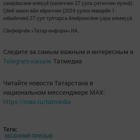
çамрăксене илеççӗ (халиччен 27 çула çитиччен пулнă).
Çӗнӗ закон вăя кӗриччен (2024 çулхи январӗн 1-
мӗшӗнчен) 27 çул тултарса ӗлкӗрнисене çара илмеççӗ.
Сăнӳкерчӗк «Татар-информ» ИА.
Следите за самым важным и интересным в
Telegram-канале
Татмедиа
Читайте новости Татарстана в
национальном мессенджере MАХ:
https://max.ru/tatmedia
Теги:
ВЕСЕННИЙ ПРИЗЫВ