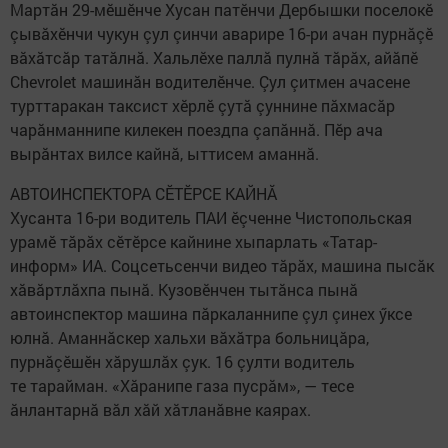
Мартăн 29-мӗшӗнче Хусан патӗнчи Дербышки поселокӗ
çывăхӗнчи чукун çул çинчи аварире 16-ри ачан пурнăçӗ
вăхăтсăр татăлнă. Хальлӗхе паллă пулнă тăрăх, айăпӗ
Chevrolet машинăн водителӗнче. Çул çитмен ачасене
турттаракан таксист хӗрлӗ çутă çуннине пăхмасăр
чарăнманнипе килекен поездпа çапăннă. Пӗр ача
вырăнтах вилсе кайнă, ыттисем аманнă.
АВТОИНСПЕКТОРА СӖТӖРСЕ КАЙНĂ
Хусанта 16-ри водитель ПАИ ӗçченне Чистопольская
урамӗ тăрăх сӗтӗрсе кайнине хыпарлать «Татар-
информ» ИА. Соцсетьсенчи видео тăрăх, машина пысăк
хăвăртлăхпа пынă. Кузовӗнчен тытăнса пынă
автоинспектор машина пăркаланнипе çул çинех ӳксе
юлнă. Аманнăскер хальхи вăхăтра больницăра,
пурнăçӗшӗн хăрушлăх çук. 16 çулти водитель
те тарайман. «Хăранипе газа пусрăм», — тесе
ăнлантарнă вăл хăй хăтланăвне каярах.