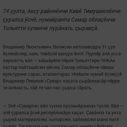
74 çулта, Аксу районӗнчи Кивӗ Тимушкелӗнче
çуралса ӳснӗ, нумайранпа Самар облаçӗнчи
Тольятти хулинче пурăнать, çыравçă.
Владимир Леонтьевич, Волжски автозаводра 31 çул
ӗçленӗскер, халь тивӗçлӗ канура ӗнтӗ. Пурпӗр алă усса
лармасть вăл — мăшăрӗпе пӗрле Тольяттири ЧНКАн
хастар пайташӗсем вӗсем, Самар облаçӗнче чăваш
культурине сарас, аталантарас тӗлӗшпе нумай ӗçлеççӗ.
Владимир Левуков «Сувар» хаçата çырăнмасăр пӗрре
те юлмасть, хăй те час-час çырса тăрать.
— Эпӗ «Суварпа» вăл тухма пуçланăранпах туслă. Вăл —
эпӗ çуралса ӳснӗ республикăри хаçат. Çавăнпа та унта
çырнă материалсем, хыпарсем, хайлавсем мана питӗ
çывăх. Туслашма çак хаçатпа унта манăн сăвăсем,