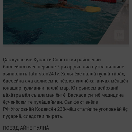
Çак кунсенче Хусанти Советский районӗнчи
бассейнсенчен пӗринче 7-ри арçын ача путса вилнине
хыпарлать tatarstan24.tv. Хальлӗхе паллă пулнă тăрăх,
бассейна ача аслисемпе пӗрлех килнӗ-ха, анчах мӗншӗн
юнашар пулманни паллă мар. Ют çынсем асăрханă
вăхăтра вăл сывламан ӗнтӗ. Васкаса çитнӗ медицина
ӗçченӗсем те пулăшайман. Çак факт енӗпе
РФ Уголовнăй Кодексӗн 238-мӗш статйипе уголовнăй ӗç
пуçарнă, следстви пырать.
ПОЕЗД АЙНЕ ПУЛНĂ