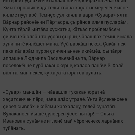
интернет уçлăхӗнче паллашнăччӗ, каярахпа Анатолий
Хмыт прозаик издательствăна хаçат номерӗсене илсе
килме пуçларӗ. Темиçе çул каялла вара «Сувара» ялта,
Вăрнар районӗнчи Пăртасра, çырăнса илме пуçларăм.
Кунта тӗрлӗ ыйтăва хускатни, кăткăс проблемăсем
çинчен хăюллăн та уççăн çырни, чăвашлăх темине мала
хуни питӗ килӗшет мана. Уçă варкăш пекех. Çакăн пек
паха кăларăм пурри çинчен аннен иккӗмӗш сыпăкри
аппăшне Людмила Васильевнăна та, Вăрнар
поселокӗнче пурăнаканскерне, каласа панăччӗ. Халӗ
вăл та, ман пекех, ку хаçата юратса вулать.
«Сувар» маншăн — чăвашла тухакан юратнă
хаçатсенчен пӗри, чăвашлăх утравӗ. Унта ӗçлекенсене
çирӗп сывлăх, иксӗлми хавхалану, телей сунатăп.
Вулакансен йышӗ çулсерен ӳссе пытăр! — Ольга
Иванован сунăмне итленӗ май чӗре чечеке ларнăнах
туйăнать.