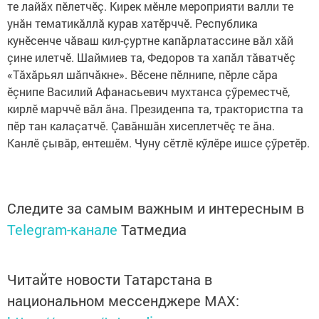
те лайăх пӗлетчӗç. Кирек мӗнле мероприяти валли те
унăн тематикăллă курав хатӗрччӗ. Республика
кунӗсенче чăваш кил-çуртне капăрлатассине вăл хăй
çине илетчӗ. Шаймиев та, Федоров та хапăл тăватчӗç
«Тăхăрьял шăпчăкне». Вӗсене пӗлнипе, пӗрле сăра
ӗçнипе Василий Афанасьевич мухтанса çӳреместчӗ,
кирлӗ марччӗ вăл ăна. Президенпа та, трактористпа та
пӗр тан калаçатчӗ. Çавăншăн хисеплетчӗç те ăна.
Канлӗ çывăр, ентешӗм. Чуну сӗтлӗ кӳлӗре ишсе çӳретӗр.
Следите за самым важным и интересным в
Telegram-канале
Татмедиа
Читайте новости Татарстана в
национальном мессенджере MАХ: