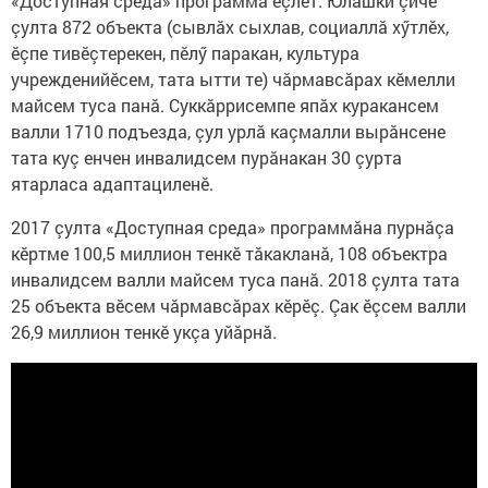
«Доступная среда» программа ӗçлет. Юлашки çичӗ
çулта 872 объекта (сывлăх сыхлав, социаллă хӳтлӗх,
ӗçпе тивӗçтерекен, пӗлӳ паракан, культура
учрежденийӗсем, тата ытти те) чăрмавсăрах кӗмелли
майсем туса панă. Суккăррисемпе япăх куракансем
валли 1710 подъезда, çул урлă каçмалли вырăнсене
тата куç енчен инвалидсем пурăнакан 30 çурта
ятарласа адаптациленӗ.
2017 çулта «Доступная среда» программăна пурнăçа
кӗртме 100,5 миллион тенкӗ тăкакланă, 108 объектра
инвалидсем валли майсем туса панă. 2018 çулта тата
25 объекта вӗсем чăрмавсăрах кӗрӗç. Çак ӗçсем валли
26,9 миллион тенкӗ укçа уйăрнă.