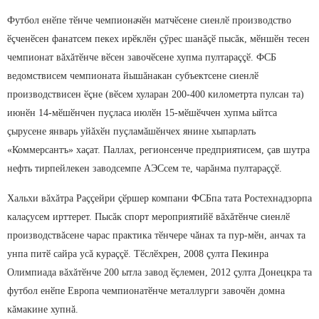
Футбол енӗпе тӗнче чемпионачӗн матчӗсене сиенлӗ производство
ӗçченӗсен фанатсем пекех ирӗклӗн çӳрес шанăçӗ пысăк, мӗншӗн тесен
чемпионат вăхăтӗнче вӗсен завочӗсене хупма пултараççӗ. ФСБ
ведомствисем чемпионата йышăнакан субъектсене сиенлӗ
производствисен ӗçне (вӗсем хуларан 200-400 километрта пулсан та)
июнӗн 14-мӗшӗнчен пуçласа июлӗн 15-мӗшӗччен хупма ыйтса
çырусене январь уйăхӗн пуçламăшӗнчех янине хыпарлать
«Коммерсантъ» хаçат. Паллах, регионсенче предприятисем, çав шутра
нефть тирпейлекен заводсемпе АЭСсем те, чарăнма пултараççӗ.
Хальхи вăхăтра Раççейри çӗршер компани ФСБпа тата Ростехнадзорпа
калаçусем ирттерет. Пысăк спорт мероприятийӗ вăхăтӗнче сиенлӗ
производствăсене чарас практика тӗнчере чăнах та пур-мӗн, анчах та
унпа питӗ сайра усă кураççӗ. Тӗслӗхрен, 2008 çулта Пекинра
Олимпиада вăхăтӗнче 200 ытла завод ӗçлемен, 2012 çулта Донецкра та
футбол енӗпе Европа чемпионатӗнче металлурги завочӗн домна
кăмакине хупнă.