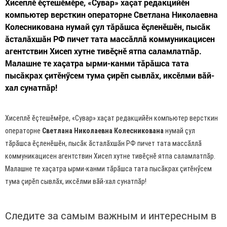
Хисеплӗ ӗçтешӗмӗре, «Сувар» хаçат редакцийӗн
компьютер версткин операторне Светлана Николаевна
Колесникована нумай çул тăрăшса ӗçленӗшӗн, пысăк
ăсталăхшăн РФ пичет тата массăллă коммуникацисен
агентствин Хисеп хутне тивӗçнӗ ятпа саламлатпăр.
Малашне те хаçатра ырми-канми тăрăшса тата
пысăкрах çитӗнӳсем тума çирӗп сывлăх, иксӗлми вăй-
хал сунатпăр!
Хисеплӗ ӗçтешӗмӗре, «Сувар» хаçат редакцийӗн компьютер версткин
операторне
Светлана Николаевна Колесникована
нумай çул
тăрăшса ӗçленӗшӗн, пысăк ăсталăхшăн РФ пичет тата массăллă
коммуникацисен агентствин Хисеп хутне тивӗçнӗ ятпа саламлатпăр.
Малашне те хаçатра ырми-канми тăрăшса тата пысăкрах çитӗнӳсем
тума çирӗп сывлăх, иксӗлми вăй-хал сунатпăр!
Следите за самым важным и интересным в