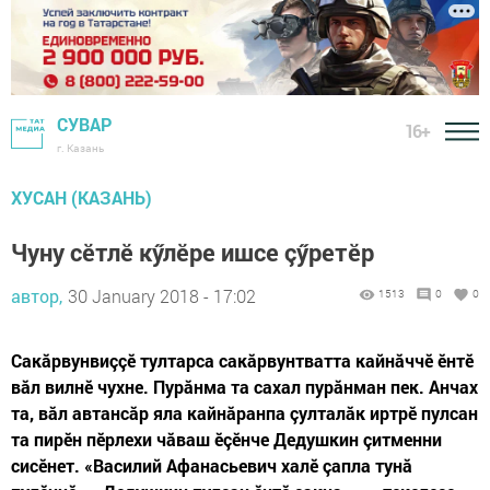
СУВАР
16+
г. Казань
ХУСАН (КАЗАНЬ)
Чуну сӗтлӗ кӳлӗре ишсе çӳретӗр
автор,
30 January 2018 - 17:02
1513
0
0
Сакăрвунвиççӗ тултарса сакăрвунтватта кайнăччӗ ӗнтӗ
вăл вилнӗ чухне. Пурăнма та сахал пурăнман пек. Анчах
та, вăл автансăр яла кайнăранпа çулталăк иртрӗ пулсан
та пирӗн пӗрлехи чăваш ӗçӗнче Дедушкин çитменни
сисӗнет. «Василий Афанасьевич халӗ çапла тунă