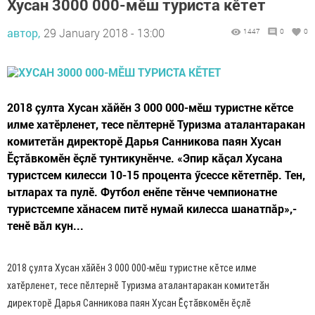
Хусан 3000 000-мӗш туриста кӗтет
автор,
29 January 2018 - 13:00
1447
0
0
2018 çулта Хусан хăйӗн 3 000 000-мӗш туристне кӗтсе
илме хатӗрленет, тесе пӗлтернӗ Туризма аталантаракан
комитетăн директорӗ Дарья Санникова паян Хусан
Ӗçтăвкомӗн ӗçлӗ тунтикунӗнче. «Эпир кăçал Хусана
туристсем килесси 10-15 процента ӳсессе кӗтетпӗр. Тен,
ытларах та пулӗ. Футбол енӗпе тӗнче чемпионатне
туристсемпе хăнасем питӗ нумай килесса шанатпăр»,-
тенӗ вăл кун...
2018 çулта Хусан хăйӗн 3 000 000-мӗш туристне кӗтсе илме
хатӗрленет, тесе пӗлтернӗ Туризма аталантаракан комитетăн
директорӗ Дарья Санникова паян Хусан Ӗçтăвкомӗн ӗçлӗ