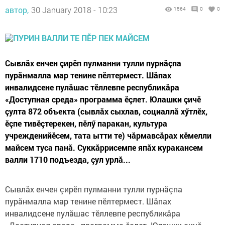
автор,
30 January 2018 - 10:23
1564
0
0
Сывлăх енчен çирӗп пулманни тулли пурнăçпа
пурăнмалла мар тенине пӗлтермест. Шăпах
инвалидсене пулăшас тӗллевпе республикăра
«Доступная среда» программа ӗçлет. Юлашки çичӗ
çулта 872 объекта (сывлăх сыхлав, социаллă хӳтлӗх,
ӗçпе тивӗçтерекен, пӗлӳ паракан, культура
учрежденийӗсем, тата ытти те) чăрмавсăрах кӗмелли
майсем туса панă. Суккăррисемпе япăх куракансем
валли 1710 подъезда, çул урлă...
Сывлăх енчен çирӗп пулманни тулли пурнăçпа
пурăнмалла мар тенине пӗлтермест. Шăпах
инвалидсене пулăшас тӗллевпе республикăра