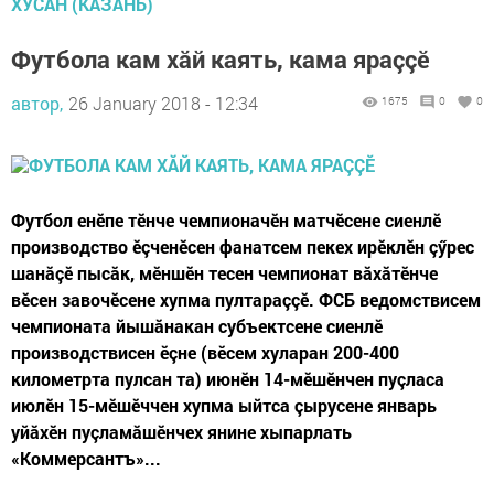
ХУСАН (КАЗАНЬ)
Футбола кам хăй каять, кама яраççӗ
автор,
26 January 2018 - 12:34
1675
0
0
Футбол енӗпе тӗнче чемпионачӗн матчӗсене сиенлӗ
производство ӗçченӗсен фанатсем пекех ирӗклӗн çӳрес
шанăçӗ пысăк, мӗншӗн тесен чемпионат вăхăтӗнче
вӗсен завочӗсене хупма пултараççӗ. ФСБ ведомствисем
чемпионата йышăнакан субъектсене сиенлӗ
производствисен ӗçне (вӗсем хуларан 200-400
километрта пулсан та) июнӗн 14-мӗшӗнчен пуçласа
июлӗн 15-мӗшӗччен хупма ыйтса çырусене январь
уйăхӗн пуçламăшӗнчех янине хыпарлать
«Коммерсантъ»...