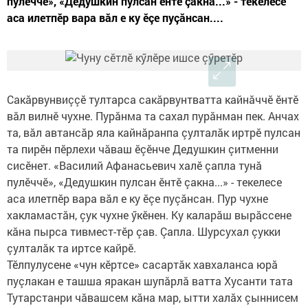
пулӗччӗ», «Дедушкин пулсан ӗнтӗ çакна...» - текелесе
аса илетпӗр вара вăл е ку ӗçе пуçăнсан....
Сакăрвунвиççӗ тултарса сакăрвунтватта кайнăччӗ ӗнтӗ
вăл вилнӗ чухне. Пурăнма та сахал пурăнман пек. Анчах
та, вăл автансăр яла кайнăранпа çулталăк иртрӗ пулсан
та пирӗн пӗрлехи чăваш ӗçӗнче Дедушкин çитменни
сисӗнет. «Василий Афанасьевич халӗ çапла тунă
пулӗччӗ», «Дедушкин пулсан ӗнтӗ çакна...» - текелесе
аса илетпӗр вара вăл е ку ӗçе пуçăнсан. Пур чухне
хакламастăн, çук чухне ӳкӗнен. Ку каларăш вырăссене
кăна пырса тивмест-тӗр çав. Çапла. Шурсухал çукки
çулталăк та иртсе кайрӗ.
Тӗлпулусене «чун кӗртсе» сасартăк хавхаланса юрă
пуçлакан е ташша яракан шупăрлă ватта Хусанти тата
Тутарстанри чăвашсем кăна мар, ытти халăх çыннисем