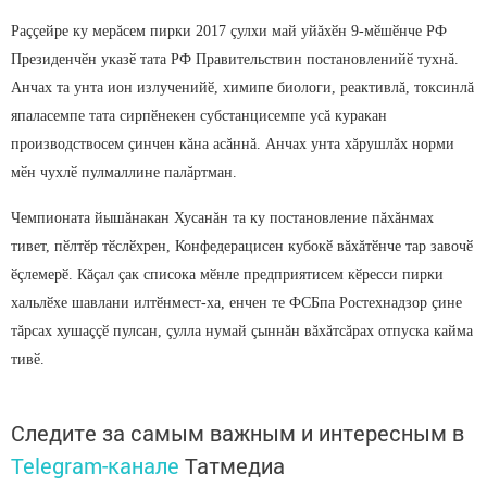
Раççейре ку мерăсем пирки 2017 çулхи май уйăхӗн 9-мӗшӗнче РФ
Президенчӗн указӗ тата РФ Правительствин постановленийӗ тухнă.
Анчах та унта ион излученийӗ, химипе биологи, реактивлă, токсинлă
япаласемпе тата сирпӗнекен субстанцисемпе усă куракан
производствосем çинчен кăна асăннă. Анчах унта хăрушлăх норми
мӗн чухлӗ пулмаллине палăртман.
Чемпионата йышăнакан Хусанăн та ку постановление пăхăнмах
тивет, пӗлтӗр тӗслӗхрен, Конфедерацисен кубокӗ вăхăтӗнче тар завочӗ
ӗçлемерӗ. Кăçал çак списока мӗнле предприятисем кӗресси пирки
хальлӗхе шавлани илтӗнмест-ха, енчен те ФСБпа Ростехнадзор çине
тăрсах хушаççӗ пулсан, çулла нумай çыннăн вăхăтсăрах отпуска кайма
тивӗ.
Следите за самым важным и интересным в
Telegram-канале
Татмедиа