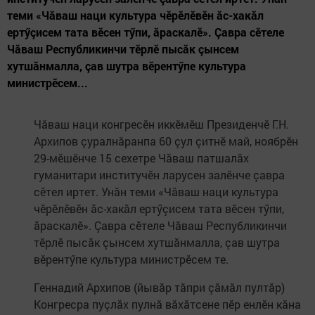
теми «Чăваш наци культура чĕрĕлĕвĕн ăс-хакăл
ертӳçисем тата вĕсен тӳпи, ăраскалĕ». Çавра сӗтеле
Чăваш Республикинчи тӗрлӗ пысăк çынсем
хутшăнмалла, çав шутра вӗрентӳпе культура
министрӗсем...
Чăваш наци конгресӗн иккӗмӗш Президенчӗ Г.Н.
Архипов çуралнăранпа 60 çул çитнĕ май, ноябрӗн
29-мӗшӗнче 15 сехетре Чăваш патшалăх
гуманитари институчӗн ларусен залӗнче çавра
сӗтел иртет. Унăн теми «Чăваш наци культура
чĕрĕлĕвĕн ăс-хакăл ертӳçисем тата вĕсен тӳпи,
ăраскалĕ». Çавра сӗтеле Чăваш Республикинчи
тӗрлӗ пысăк çынсем хутшăнмалла, çав шутра
вӗрентӳпе культура министрӗсем те.
Геннадий Архипов (йывăр тăпри çăмăл пултăр)
Конгресра пуçлăх пулнă вăхăтсене пӗр енлӗн кăна