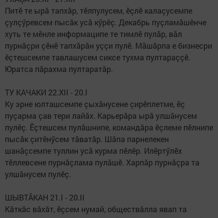
Питӗ те ырă тапхăр, тӗлпулусем, ӗçлӗ калаçусемпе
çулçӳревсем пысăк усă кӳрӗç. Декабрь пуçламăшӗнче
хуть те мӗнле информаципе те тимлӗ пулăр, вăл
пурнăçри çӗнӗ тап­хăрăн уççи пулӗ. Мăшăрпа е бизнесри
ӗçтешсемпе тавлашусем сиксе тухма пултараççӗ.
Юратса пăрахма пултаратăр.
ТУ КАЧАКИ 22.XII - 20.I
Ку эрне юлташсемпе çыхăнусене çирӗплетме, ӗç
пуçарма çав тери лайăх. Карьерăра ырă улшăнусем
пулӗç. Ӗçтешсем пулăшнипе, командăра ӗçлеме пӗлнипе
пысăк çитӗнӳсем тăватăр. Шăпа парнелекен
шанăçсемпе туллин усă курма пӗлӗр. Илӗртӳлӗх
тӗллевсене пурнăçлама пулăшӗ. Харпăр пурнăçра та
улшăнусем пулӗç.
ШЫВТĂКАН 21.I - 20.II
Кăткăс вăхăт, ӗçсем нумай, обществăлла явап та