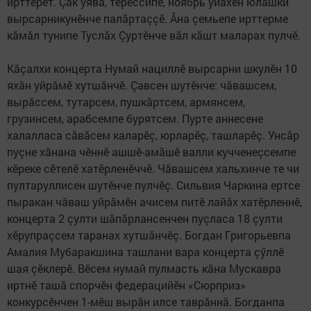
ирттерет. Çак уява, тӗрӗссипе, ноябрь уйăхӗн юлашки
вырсарникунӗнче палăртаççӗ. Ăна çемьепе ирттерме
кăмăл тунипе Туслăх Çуртӗнче вăл кăшт маларах пулчӗ.
Кăçалхи концерта Нумай нациллӗ вырсарни шкулӗн 10
яхăн уйрăмӗ хутшăнчӗ. Çавсен шутӗнче: чăвашсем,
вырăссем, тутарсем, пушкăртсем, армянсем,
грузинсем, арабсемпе бурятсем. Пурте аннесене
халалласа сăвăсем каларӗç, юрларӗç, ташларӗç. Унсăр
пуçне хăнана чӗннӗ ашшӗ-амăшӗ валли кучченеçсемпе
кӗреке сӗтелӗ хатӗрленӗччӗ. Чăвашсем хальхинче те чи
пултаруллисен шутӗнче пулчӗç. Сильвия Чаркина ертсе
пыракан чăваш уйрăмӗн ачисем питӗ лайăх хатӗрленнӗ,
концерта 2 çулти шăпăрлансенчен пуçласа 18 çулти
хӗрупраçсем таранах хутшăнчӗç. Богдан Григорьевпа
Амалия Мубаракшина ташлани вара концерта çӳллӗ
шая çӗклерӗ. Вӗсем нумай пулмасть кăна Мускавра
иртнӗ ташă спорчӗн федерацийӗн «Сюрприз»
конкурсӗнчен 1-мӗш вырăн илсе таврăннă. Богданпа