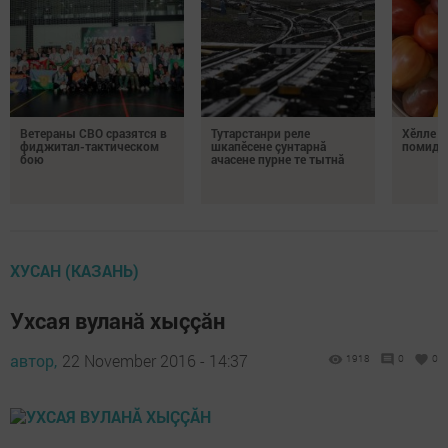
Ветераны СВО сразятся в
Тутарстанри реле
Хӗлле в
фиджитал-тактическом
шкапӗсене çунтарнă
помидо
бою
ачасене пурне те тытнă
ХУСАН (КАЗАНЬ)
Ухсая вуланă хыççăн
автор,
22 November 2016 - 14:37
1918
0
0