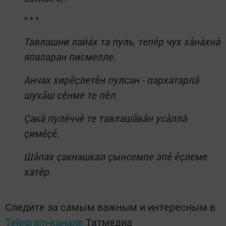
* * *
Тавлашни лайăх та пуль, тепĕр чух хăнăхнă
япаларан писмелле.
Анчах хирĕçлетĕн пулсан - пархатарлă
шухăш сĕнме те пĕл.
Çакă пулĕччĕ те тавлашăвăн усăллă
çимĕçĕ.
Шăпах çакнашкал çынсемпе эпĕ ĕçлеме
хатĕр
.
Следите за самым важным и интересным в
Telegram-канале
Татмедиа