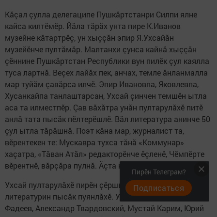
Кăçал çулла делегаципе Пушкăртстанри Силпи ялне
кайса килтӗмӗр. Йăла тăрăх унта пире К.Иванов
музейне кăтартрӗç, ун хыççăн эпир Я.Ухсайăн
музейӗнче пултăмăр. Малтанхи çунса кайнă хыççăн
çӗннине Пушкăртстан Республики вун пилӗк çул каялла
туса лартнă. Веçех лайăх пек, анчах, темле ăнланмалла
мар туйăм çавăрса илчӗ. Эпир Ивановпа, Яковлевпа,
Хусанкайпа танлаштарсан, Ухсай çинчен темшӗн ытла
аса та илместпӗр. Çав вăхăтра унăн пултарулăхӗ питӗ
анлă тата пысăк пӗлтерӗшлӗ. Вăл литература анинче 50
çул ытла тăрăшнă. Поэт кăна мар, журналист та,
вӗрентекен те: Мускавра тухса тăнă «Коммунар»
хаçатра, «Тăван Атăл» редакторӗнче ӗçленӗ, Чӗмпӗрте
вӗрентнӗ, вăрçăра пулнă. Ăçта кăна çитмен.
Пирӗн Телеграм?
Ухсай пултарулăхӗ пирӗн çӗршывăн нумай нациллӗ
Подписаться
литературин пысăк пуянлăхӗ. Унăн поэзине Александр
Фадеев, Александр Твардовский, Мустай Карим, Юрий