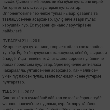
пысăк. Çынсене мӗнлерех витӗм кӳме пултарни кирлӗ.
Авторитетпа статуса ӳстерме пултаратăр.
Оппонентсемпе пӗр чӗлхе тупма йывăр, çавăнпа та
тавлашусенчен асăрханăр. Çул çинче авари пулас
хăрушлăх пур. Ӗç пуçарни финанс лару-тăрăвне
лайăхлатӗ.
ПУЛĂСЕМ 21.II - 20.III
Ку эрнере чун çуталнине, творчествăлла хавхаланăва
туятăр. Ӗçлӗ тӗлпулусемпе калаçусем, çӗнӗ ӗç шырасси
ăнаççӗ. Укçа-тенкӗпе те ăнать, спонсорсем пулăшнипе
лайăх проектсем пуçлатăр. Эрне вӗçнелле активлăха
чакармалла, ултавсенчен асăрханăр. Канмаллисем
умӗн пуçлăхсен пулăшăвӗпе полномочисене ӳстерме
пултаратăр.
ТАКА 21.III - 20.IV
Çак тапхăрта нумайăшӗ вăй-хал çителӗксӗррине туйӗ.
Финанс проекчӗсем пуçлама, пурлăх лару-тăрăвне
лайăхлатмашкăн ăнăçлă вăхăт. Тӗн патне туртăм