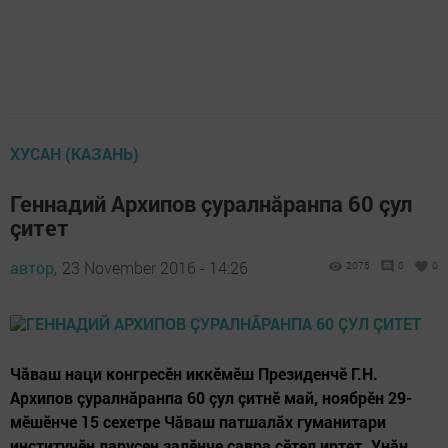
ХУСАН (КАЗАНЬ)
Геннадий Архипов çуралнăранпа 60 çул
çитет
автор,
23 November 2016 - 14:26
2075
0
0
Чăваш наци конгресӗн иккӗмӗш Президенчӗ Г.Н.
Архипов çуралнăранпа 60 çул çитнĕ май, ноябрӗн 29-
мӗшӗнче 15 сехетре Чăваш патшалăх гуманитари
институчӗн ларусен залӗнче çавра сӗтел иртет. Унăн