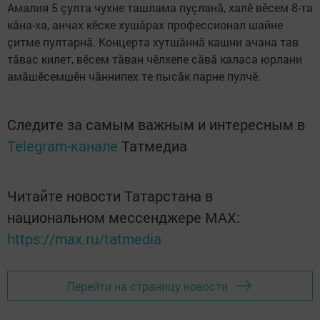
Амалия 5 çулта чухне ташлама пуçланă, халӗ вӗсем 8-та
кăна-ха, анчах кӗске хушăрах профессионал шайне
çитме пултарнă. Концерта хутшăннă кашни ачана тав
тăвас килет, вӗсем тăван чӗлхепе сăвă каласа юрлани
амăшӗсемшӗн чăннипех те пысăк парне пулчӗ.
Следите за самым важным и интересным в
Telegram-канале
Татмедиа
Читайте новости Татарстана в
национальном мессенджере MАХ:
https://max.ru/tatmedia
Перейти на страницу новости