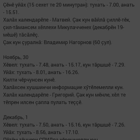
Çӗнӗ уйăх (15 сехет те 20 минутран): тухать - 7.00, анать
- 15.51.
Халăх календарӗпе - Матвей. Çак кун вăйлă çиллӗ-тӗк,
çил-тăмансем хӗллехи Микулачченех (декабрӗн 19-
мӗшӗ) тăсăлӗç.
Çак кун çуралнă: Владимир Нагорнов (60 çул).
Ноябрь, 30
Хӗвел: тухать - 7.48, анать - 15.17, кун тăршшӗ - 7.29.
Уйăх: тухать - 8.01, анать - 16.26.
Килти чӗрчунсен кунӗ.
Халăхсен хушшинчи ин­формацие хӳтӗлемелли кун.
Халăх календарӗпе - Григорий. Çак кун мӗнле, хӗл те
тӗпрен илсен çапла пулать теççӗ.
Декабрь, 1
Хӗвел: тухать - 7.50, анать - 15.16, кун тăршшӗ - 7.26.
Уйăх: тухать - 8.56, анать - 17.10.
Пӗтӗм тӗнчери СПИДпа кӗрешмелли кун.