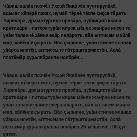
Чăваш халăх поэчӗн Ухсай Яккăвӗн пултарулăхӗ,
асамат кӗперӗ пекех, нумай тӗрлӗ тӗспе çиçсе тăрать.
Ли­рикăра, драматургипе прозăра, публицистикăпа
критикăра - литературăн кирек мӗнле жанрне илсен те,
унăн таланчӗ хăйне евӗр палăрать, вăл ыттисем майлă
мар, хăйӗнле çырать. Вăл çырнине, унăн стилне яланах
уйăрса илетӗн, ыттисемпе пăтраштармастăн. Аслă
поэтăмăр çуралнăранпа ноябрӗн...
Чăваш халăх поэчӗн Ухсай Яккăвӗн пултарулăхӗ,
асамат кӗперӗ пекех, нумай тӗрлӗ тӗспе çиçсе тăрать.
Ли­рикăра, драматургипе прозăра, публицистикăпа
критикăра - литературăн кирек мӗнле жанрне илсен те,
унăн таланчӗ хăйне евӗр палăрать, вăл ыттисем майлă
мар, хăйӗнле çырать. Вăл çырнине, унăн стилне яланах
уйăрса илетӗн, ыттисемпе пăтраштармастăн. Аслă
поэтăмăр çуралнăранпа ноябрӗн 26-мӗшӗнче 105 çул
çитет.