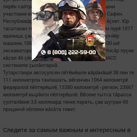
пирӗн сайт­ра онлайн-режимпа трассăсен кашни
участокне кӗрсе пăхма пулать», - терӗ Ленар Сафин.
Республикăра ку енӗпе пурӗ 26 метеостанци ӗçлет. Юр
тасатакан техника пирки калас пулсан, вӗсем пурӗ 1077
единица, çавсенчен 392-шӗ комбинациллӗ çул-йӗр
машини, 106 ротор, 136 автогрейдер, тепӗр 500-шӗ
экскаваторсем, бульдозерсем, тракторсем. Унсăр пуçне
кăçал 46 çӗнӗ техника туяннă. Пурне те ГЛОНАСС
системипе çыхăнтарнă.
Тутарстанри автоçулсен пӗтӗмӗшле вăрăмăшӗ 38 пин те
111 километрпа танлашать, вӗсенчен 1064 километрӗ
федераллă пӗлтерӗшлӗ, 13380 километрӗ - регион, 23667
километрӗ вырăнти пӗлтерӗшлӗ. Вӗсене тытса тăрасси
çулталăкне 3,5 миллиард тенке ларать, çав шутран 60
проценчӗ хӗллехи вăхăта тивет.
Следите за самым важным и интересным в