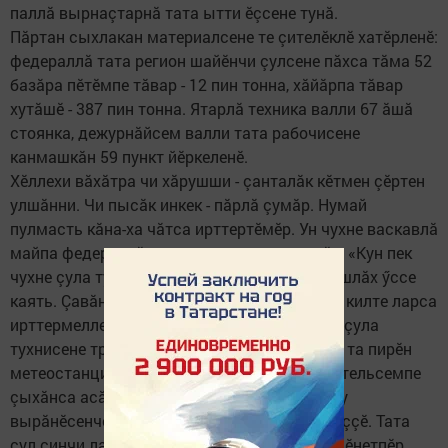
паллă вырнаçтарнă тата ытти ӗçсене тунă.
Пăртан сыхлакан материалсене те çителӗклӗ хатӗрленӗ:
федераллă тата регион шайӗнчи çулсене пăхса тăма 52
базăра пӗтӗмпе тăвар - 12 пин тонна, хăйăрпа тăвар
хутăшӗ - 387 пин тонна. Ятарлă техника валли 67 ăшă
стоянка, дежурнăйсем валли тата рабочисене
канмашкăн 59 пункт йӗркеленӗ.
Хӗллехи вăхăтра чи хăрушши - çанталăк кӗтмен çӗртен
улшăнни. Чи пысăк инкек - пăрлă çумăр. Нумай
пулмасть кăна-ха чăтса ирттертӗмӗр. Ун чухне васкавлă
майпа федераллă, регионри çулсене хупрӗç. «Кун пек
чухне çула тухмалла мар, авари пулас хăрушлăх ӳссе
каять. Çавăнпа тем пек каймалла пулсан та килте ларса
ирттермелле. Паллах, çанталăк пăсăличчен çула
тухнисене трасса çинчен илме çук. Çавăнпа та пирӗн
метеостанцисем радиоканалсем урлă водительсемпе
çыхăнса асăрхануллă пулма, çул çинчи кану
вырăнӗсенче çанталăка ирттерсе яма ыйтаççӗ. Тата
çул çинчи лару-тăрупа маларах паллашма сӗнетпӗр,