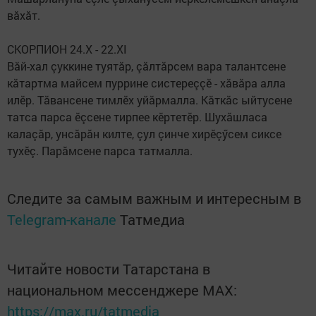
вăхăт.
СКОРПИОН 24.X - 22.XI
Вăй-хал çуккине туятăр, çăлтăрсем вара талантсене
кăтартма майсем пуррине систереççӗ - хăвăра алла
илӗр. Тăвансене тимлӗх уйăрмалла. Кăткăс ыйтусене
татса парса ӗçсене тирпее кӗртетӗр. Шухăшласа
калаçăр, унсăрăн килте, çул çинче хирӗçӳсем сиксе
тухӗç. Парăмсене парса татмалла.
Следите за самым важным и интересным в
Telegram-канале
Татмедиа
Читайте новости Татарстана в
национальном мессенджере MАХ:
https://max.ru/tatmedia