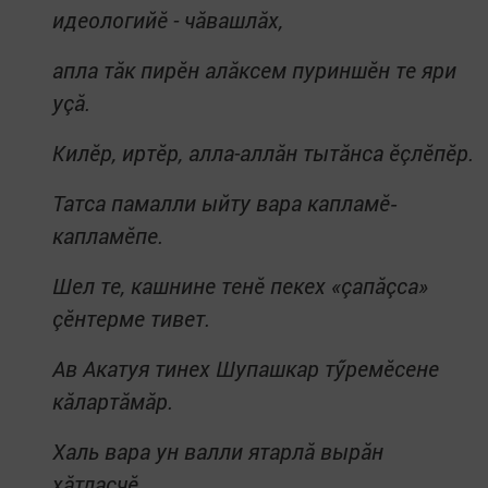
идеологийĕ - чăвашлăх,
апла тăк пирĕн алăксем пуриншĕн те яри
уçă.
Килĕр, иртĕр, алла-аллăн тытăнса ĕçлĕпĕр.
Татса памалли ыйту вара капламĕ‐
капламĕпе.
Шел те, кашнине тенĕ пекех «çапăçса»
çĕнтерме тивет.
Ав Акатуя тинех Шупашкар тӳремĕсене
кăлартăмăр.
Халь вара ун валли ятарлă вырăн
хăтласчĕ.