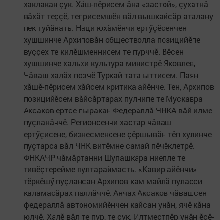
хаклакан çук. Хăш-пӗрисем ăна «застой», çухатнă
вăхăт теççӗ, теприсемшӗн вăл вышкайсăр аталану
пек туйăнать. Наци юхăмӗнчи ертӳçӗсенчен
хушшинче Архиповăн обществолла позицийӗпе
вуççех те килӗшменнисем те пурччӗ. Вӗсен
хушшинче хальхи культура министрӗ Яковлев,
Чăваш халăх поэчӗ Туркай тата ыттисем. Паян
хăшӗ-пӗрисем хăйсем критика айӗнче. Тен, Архипов
позицийӗсем вăйсăртарах пулнипе те Мускавра
Аксаков ертсе пыракан Федераллă ЧНКА вăй илме
пуçланăччӗ. Регионсенчи хастар чăваш
ертӳçисене, бизнесменсене çӗршывăн тӗп хулинче
пуçтарса вăл ЧНК витӗмне самай пӗчӗклетрӗ.
ФНКАЧР чăмăртанни Шупашкара ниепле те
тивӗçтерейме пултараймасть. «Кавир айӗнчи»
тӗркӗшӳ пуçлансан Архипов кам майлă пуласси
каламасăрах паллăччӗ. Анчах Аксаков чăвашсен
федераллă автономийӗнчен кайсан унăн, ячӗ кăна
юлчӗ. Халӗ вăл те пур, те çук. Илтместпӗр унăн ӗçӗ-