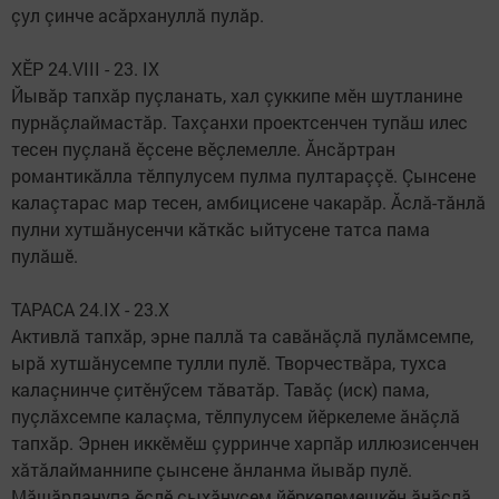
çул çинче асăрхануллă пулăр.
ХӖР 24.VIII - 23. IX
Йывăр тапхăр пуçланать, хал çуккипе мӗн шутланине
пурнăçлаймастăр. Тахçанхи проектсенчен тупăш илес
тесен пуçланă ӗçсене вӗçлемелле. Ăнсăртран
романтикăлла тӗлпулусем пулма пултараççӗ. Çынсене
калаçтарас мар тесен, амбицисене чакарăр. Ăслă-тăнлă
пулни хутшăнусенчи кăткăс ыйтусене татса пама
пулăшӗ.
ТАРАСА 24.IX - 23.X
Активлă тапхăр, эрне паллă та савăнăçлă пулăмсемпе,
ырă хутшăнусемпе тулли пулӗ. Творчествăра, тухса
калаçнинче çитӗнӳсем тăватăр. Тавăç (иск) пама,
пуçлăхсемпе калаçма, тӗлпулусем йӗркелеме ăнăçлă
тапхăр. Эрнен иккӗмӗш çурринче харпăр иллюзисенчен
хăтăлайманнипе çынсене ăнланма йывăр пулӗ.
Мăшăрланупа ӗçлӗ çыхăнусем йӗркелемешкӗн ăнăçлă