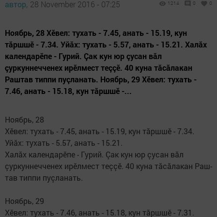
автор,
28 November 2016 - 07:25
1214
0
0
Ноябрь, 28 Хӗвел: тухать - 7.45, анать - 15.19, кун
тăршшӗ - 7.34. Уйăх: тухать - 5.57, анать - 15.21. Халăх
календарӗпе - Гу­рий. Çак кун юр çусан вăл
çуркуннечченех ирӗлмест теççӗ. 40 куна тăсăлакан
Раш­тав типпи пуçланать. Ноябрь, 29 Хӗвел: тухать -
7.46, анать - 15.18, кун тăршшӗ -...
Ноябрь, 28
Хӗвел: тухать - 7.45, анать - 15.19, кун тăршшӗ - 7.34.
Уйăх: тухать - 5.57, анать - 15.21.
Халăх календарӗпе - Гу­рий. Çак кун юр çусан вăл
çуркуннечченех ирӗлмест теççӗ. 40 куна тăсăлакан Раш­
тав типпи пуçланать.
Ноябрь, 29
Хӗвел: тухать - 7.46, анать - 15.18, кун тăршшӗ - 7.31.