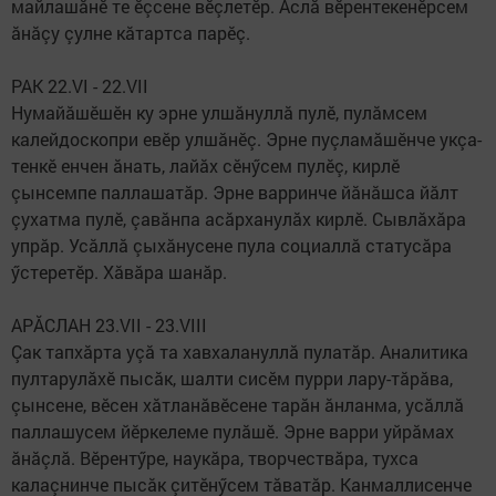
майлашăнӗ те ӗçсене вӗçлетӗр. Аслă вӗрентекенӗрсем
ăнăçу çулне кăтартса парӗç.
РАК 22.VI - 22.VII
Нумайăшӗшӗн ку эрне улшăнуллă пулӗ, пулăмсем
калейдоскопри евӗр улшăнӗç. Эрне пуçламăшӗнче укçа-
тенкӗ енчен ăнать, лайăх сӗнӳсем пулӗç, кирлӗ
çынсемпе паллашатăр. Эрне варринче йăнăшса йăлт
çухатма пулӗ, çавăнпа асăрханулăх кирлӗ. Сывлăхăра
упрăр. Усăллă çыхăнусене пула социаллă статусăра
ӳстеретӗр. Хăвăра шанăр.
АРĂСЛАН 23.VII - 23.VIII
Çак тапхăрта уçă та хавхалануллă пулатăр. Аналитика
пултарулăхӗ пысăк, шалти сисӗм пурри лару-тăрăва,
çынсене, вӗсен хăтланăвӗсене тарăн ăнланма, усăллă
паллашусем йӗркелеме пулăшӗ. Эрне варри уйрăмах
ăнăçлă. Вӗрентӳре, наукăра, творчествăра, тухса
калаçнинче пысăк çитӗнӳсем тăватăр. Канмаллисенче