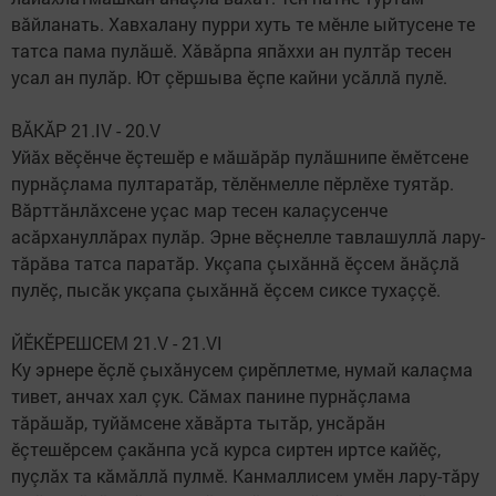
вăйланать. Хавхалану пурри хуть те мӗнле ыйтусене те
татса пама пулăшӗ. Хăвăрпа япăххи ан пултăр тесен
усал ан пулăр. Ют çӗршыва ӗçпе кайни усăллă пулӗ.
ВĂКĂР 21.IV - 20.V
Уйăх вӗçӗнче ӗçтешӗр е мăшăрăр пулăшнипе ӗмӗтсене
пурнăçлама пултаратăр, тӗлӗнмелле пӗрлӗхе туятăр.
Вăрттăнлăхсене уçас мар тесен калаçусенче
асăрхануллăрах пулăр. Эрне вӗçнелле тавлашуллă лару-
тăрăва татса паратăр. Укçапа çыхăннă ӗçсем ăнăçлă
пулӗç, пысăк укçапа çыхăннă ӗçсем сиксе тухаççӗ.
ЙӖКӖРЕШСЕМ 21.V - 21.VI
Ку эрнере ӗçлӗ çыхăнусем çирӗплетме, нумай калаçма
тивет, анчах хал çук. Сăмах панине пурнăçлама
тăрăшăр, туйăмсене хăвăрта тытăр, унсăрăн
ӗçтешӗрсем çакăнпа усă курса сиртен иртсе кайӗç,
пуçлăх та кăмăллă пулмӗ. Канмаллисем умӗн лару-тăру