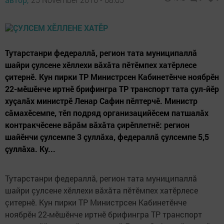
Тутарстанри федераллă, регион тата муниципаллă
шайри çулсене хӗллехи вăхăта пӗтӗмпех хатӗрлесе
çитернӗ. Кун пирки ТР Министрсен Кабинетӗнче ноябрӗн
22-мӗшӗнче иртнӗ брифингра ТР транспорт тата çул-йӗр
хуçалăх министрӗ Ленар Сафин пӗлтерчӗ. Министр
сăмахӗсемпе, тӗп подряд организацийӗсем патшалăх
контракчӗсене вăрăм вăхăта çирӗплетнӗ: регион
шайӗнчи çулсемпе 3 çуллăха, федераллă çулсемпе 5,5
çуллăха. Ку...
Тутарстанри федераллă, регион тата муниципаллă
шайри çулсене хӗллехи вăхăта пӗтӗмпех хатӗрлесе
çитернӗ. Кун пирки ТР Министрсен Кабинетӗнче
ноябрӗн 22-мӗшӗнче иртнӗ брифингра ТР транспорт