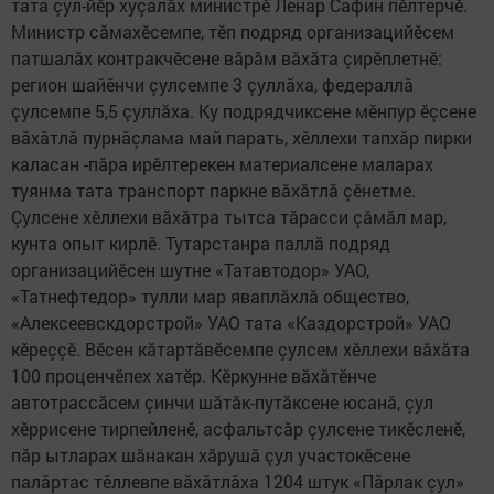
тата çул-йӗр хуçалăх министрӗ Ленар Сафин пӗлтерчӗ.
Министр сăмахӗсемпе, тӗп подряд организацийӗсем
патшалăх контракчӗсене вăрăм вăхăта çирӗплетнӗ:
регион шайӗнчи çулсемпе 3 çуллăха, федераллă
çулсемпе 5,5 çуллăха. Ку подрядчиксене мӗнпур ӗçсене
вăхăтлă пурнăçлама май парать, хӗллехи тапхăр пирки
каласан -пăра ирӗлтерекен материалсене маларах
туянма тата транспорт паркне вăхăтлă çӗнетме.
Çулсене хӗллехи вăхăтра тытса тăрасси çăмăл мар,
кунта опыт кирлӗ. Тутарстанра паллă подряд
организацийӗсен шутне «Татавтодор» УАО,
«Татнефтедор» тулли мар яваплăхлă общество,
«Алексеевскдорстрой» УАО тата «Каздорстрой» УАО
кӗреççӗ. Вӗсен кăтартăвӗсемпе çулсем хӗллехи вăхăта
100 проценчӗпех хатӗр. Кӗркунне вăхăтӗнче
автотрассăсем çинчи шăтăк-путăксене юсанă, çул
хӗррисене тирпейленӗ, ас­фальт­сăр çулсене тикӗсленӗ,
пăр ытларах шăнакан хăрушă çул участокӗсене
палăртас тӗллевпе вăхăтлăха 1204 штук «Пăрлак çул»