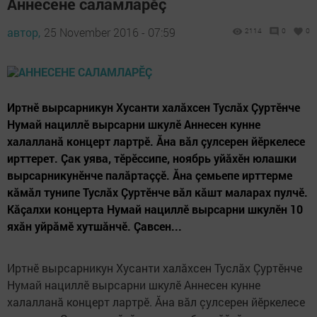
Аннесене саламларӗç
автор,
25 November 2016 - 07:59
2114
0
0
Иртнӗ вырсарникун Хусанти халăхсен Туслăх Çуртӗнче
Нумай нациллӗ вырсарни шкулӗ Аннесен кунне
халалланă концерт лартрӗ. Ăна вăл çулсерен йӗркелесе
ирттерет. Çак уява, тӗрӗссипе, ноябрь уйăхӗн юлашки
вырсарникунӗнче палăртаççӗ. Ăна çемьепе ирттерме
кăмăл тунипе Туслăх Çуртӗнче вăл кăшт маларах пулчӗ.
Кăçалхи концерта Нумай нациллӗ вырсарни шкулӗн 10
яхăн уйрăмӗ хутшăнчӗ. Çавсен...
Иртнӗ вырсарникун Хусанти халăхсен Туслăх Çуртӗнче
Нумай нациллӗ вырсарни шкулӗ Аннесен кунне
халалланă концерт лартрӗ. Ăна вăл çулсерен йӗркелесе