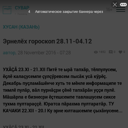
СУВАР
16+
3
Автоматическое закрытие баннера через
г. Казань
ХУСАН (КАЗАНЬ)
Эрнелӗх гороскоп 28.11-04.12
автор,
28 November 2016 - 07:28
1652
0
0
УХĂÇĂ 23.XI - 21.XII Питӗ те ырă тапхăр, тӗлпулусем,
ӗçлӗ калаçусемпе çулçӳревсем пысăк усă кӳрӗç.
Декабрь пуçламăшӗнче хуть те мӗнле информаципе те
тимлӗ пулăр, вăл пурнăçри çӗнӗ тап­хăрăн уççи пулӗ.
Мăшăрпа е бизнесри ӗçтешсемпе тавлашусем сиксе
тухма пултараççӗ. Юратса пăрахма пултаратăр. ТУ
КАЧАКИ 22.XII - 20.I Ку эрне юлташсемпе çыхăнусене...
УХĂÇĂ 23.XI - 21.XII