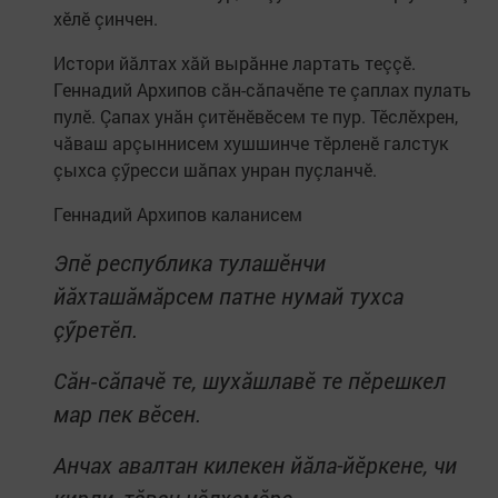
хӗлӗ çинчен.
Истори йăлтах хăй вырăнне лартать теççӗ.
Геннадий Архипов сăн-сăпачӗпе те çаплах пулать
пулӗ. Çапах унăн çитӗнӗвӗсем те пур. Тӗслӗхрен,
чăваш арçыннисем хушшинче тӗрленӗ галстук
çыхса çӳресси шăпах унран пуçланчӗ.
Геннадий Архипов каланисем
Эпĕ республика тулашĕнчи
йăхташăмăрсем патне нумай тухса
çӳретĕп.
Сăн‐сăпачĕ те, шухăшлавĕ те пĕрешкел
мар пек вĕсен.
Анчах авалтан килекен йăла-йĕркене, чи