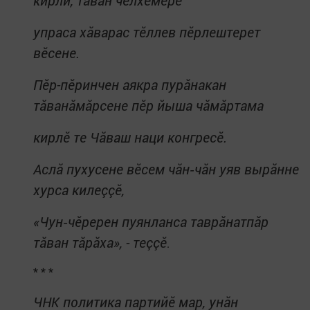
кирли, тăван чĕлхемĕре
упраса хăварас тĕллев пĕрлештерет
вĕсене.
Пĕр-пĕринчен аякра пурăнакан
тăванăмăрсене пĕр йыша чăмăртама
кирлĕ те Чăваш наци конгресĕ.
Аслă пухусене вĕсем чăн‐чăн уяв вырăнне
хурса килеççĕ,
«Чун‐чĕререн пуянланса таврăнатпăр
тăван тăрăха», - теççĕ
.
* * *
ЧНК политика партийĕ мар, унăн