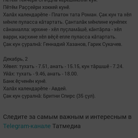
Пӗтӗм Раççейри хоккей кунӗ.
Халăх календарӗпе - Пла­тон тата Роман. Çак кун та хӗл
мӗнле пуласса кăтартать. Çанталăк мӗнлине кунӗпех
сăнамалла: ирхине - хӗл пуç­ламăшӗ, кăнтăрла - хӗл
варри, каçхине хӗл вӗçӗ епле пуласса кăтартать.
Çак кун çуралнă: Геннадий Хазанов, Гарик Сукачев.
Декабрь, 2
Хӗвел: тухать - 7.51, анать - 15.15, кун тăршшӗ - 7.24.
Уйăх: тухать - 9.46, анать - 18.00.
Банк ӗçченӗн кунӗ.
Халăх календарӗпе - Ав­дей.
Çак кун çуралнă: Бритни Спирс (35 çул).
Следите за самым важным и интересным в
Telegram-канале
Татмедиа