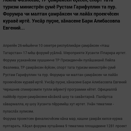
туризм министрӗн çумӗ Рустам Гарифуллин та пур.
Форумра чи малтан çамрăксен чи лайăх проекчӗсен
куравӗ иртӗ. Унсăр пуçне, хăнасене Бари Алибасовпа
Евгений...
Апрелӗн 26-мӗшӗнче 10 сехетре республикăри çамрăксен «Наш
Татарстан» 17-мӗш форумӗ уçăлнă. Мероприяти Хусанти IT-паркра
и
ртет.
Форума уçаканӗсем хушшинче ТР Президенчӗн пулăшаканӗ Лейла
Фазлеева, ТР çамрăксен ӗçӗсен, спорт тата туризм министрӗн çумӗ
Рустам Гарифуллин та пур. Форумра чи малтан çамрăксен чи лайăх
проекчӗсен куравӗ иртӗ. Унсăр пуçне, хăнасене Бари Алибасовпа Евгений
Черешнев спикерсемпе тулли вӗрентӳ программи кӗтет. Официаллă
пайӗсӗр пуçне çамрăксене кăсăклă шоу та савăнтарнă. Палăртса
хăвармалла, ку шоу Хусанта пӗрремӗш хут иртет. Унăн тематики -
пуласлăх хулисем.
Форума проектсен финалисчӗсем кăна мар, кашни çамрăк килсе курма
пултарать. Кăçал форума хутшăнма 9 тематика площадкине 1281 проект