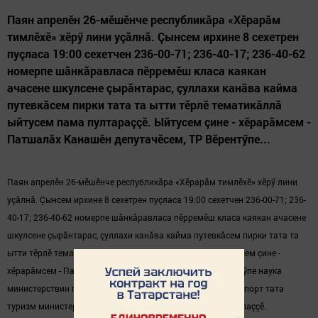
Паян апрелӗн 26-мӗшӗнче республикăра «Хӗрарăм
тимлӗхӗ» хӗрӳ лини уçăлнă. Çынсем ирхине 8 сехетрен
пуçласа 19:00 сехетчен 236-00-71; 236-40-17; 236-40-62
номерпе шăнкăравласа пӗрремӗш класа каякан
ачасене шкулсене çырăнтарас, çуллахи канăва кайма
путевкăсем пирки тата та ытти тӗрлӗ тематикăллă
ыйтусем пама пултараççӗ. Ыйтусем çине - хӗрарăмсем -
Патшалăх Канашӗн депутачӗсем, ТР Вӗрентӳпе...
Паян апрелӗн 26-мӗшӗнче республикăра «Хӗрарăм тимлӗхӗ» хӗрӳ лини
уçăлнă. Çынсем ирхине 8 сехетрен пуçласа 19:00 сехетчен 236-00-71; 236-
40-17; 236-40-62 номерпе шăнкăравласа пӗрремӗш класа каякан ачасене
шкулсене çырăнтарас, çуллахи канăва кайма путевкăсем пирки тата та
ытти тӗрлӗ тематикăллă ыйтусем пама пултараççӗ. Ыйтусем çине -
хӗрарăмсем - Патшалăх Канашӗн депутачӗсем, ТР Вӗрентӳпе наука
министерствин представителӗсем, ТР Çамрăксен ӗçӗсен, спорт тата
туризм министерствинче ӗçлекенсем тата ыттисем хуравлаççӗ.