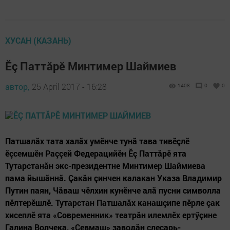
ХУСАН (КАЗАНЬ)
Ӗç Паттăрӗ Минтимер Шаймиев
автор,
25 April 2017 - 16:28
1408
0
0
Патшалăх тата халăх умӗнче тунă тава тивӗçлӗ
ӗçсемшӗн Раççей Федерацийӗн Ӗç Паттăрӗ ята
Тутарстанăн экс-президентне Минтимер Шаймиева
пама йышăннă. Çакăн çинчен калакан Указа Владимир
Путин паян, Чăваш чӗлхин кунӗнче алă пусни символла
пӗлтерӗшлӗ. Тутарстан Патшалăх канашçипе пӗрле çак
хисеплӗ ята «Современник» театрăн илемлӗх ертӳçине
Галина Волчека, «Севмаш» заводăн слесарь-