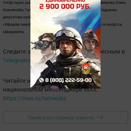
Унсăр пуçне, çынсен ыйтăвӗсене татса пама Ксения Владимирова, Елена
Кузьмичёва, Татьяна Воропаева, Роза Заббарова, Разия Садыкова
депутатсем пулăшӗç.
«Хӗрарăм тимлӗхӗ» хӗрӳ линие пӗрремӗш хут йӗркеленние те палăртса
хăвармалла.
Следите за самым важным и интересным в
Telegram-канале
Татмедиа
Читайте новости Татарстана в
национальном мессенджере MАХ:
https://max.ru/tatmedia
Перейти на страницу новости