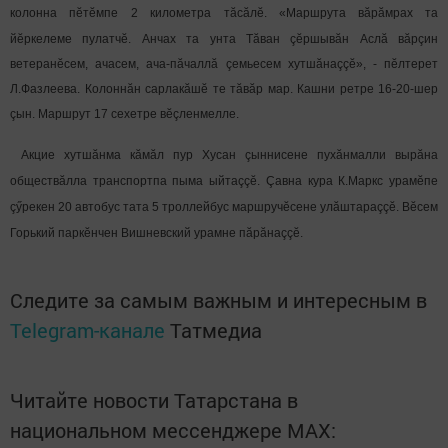
колонна пӗтӗмпе
2 километра
тăсăлӗ. «Маршрута вăрăмрах та
йӗркелеме пулатчӗ. Анчах та унта Тăван çӗршывăн Аслă вăрçин
ветеранӗсем, ачасем, ача-пăчаллă çемьесем хутшăнаççӗ», - пӗлтерет
Л.Фазлеева. Колоннăн сарлакăшӗ те тăвăр мар. Кашни ретре 16-20-шер
çын. Маршрут 17 сехетре вӗçленмелле.
Акцие хутшăнма кăмăл пур Хусан çыннисене пухăнмалли вырăна
обществăлла транспортпа пыма ыйтаççӗ. Çавна кура К.Маркс урамӗпе
çӳрекен 20 автобус тата 5 троллейбус маршручӗсене улăштараççӗ. Вӗсем
Горький паркӗнчен Вишневский урамне пăрăнаççӗ.
Следите за самым важным и интересным в
Telegram-канале
Татмедиа
Читайте новости Татарстана в
национальном мессенджере MАХ: