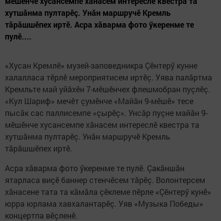
мӗшӗнче хусансемпе хăнасем интереслӗ квестра та
хутшăнма пултарӗç. Унăн маршручӗ Кремль
тăрăшшӗпех иртӗ. Асра хăварма фото ӳкеренме те
пулӗ....
«Хусан Кремлӗ» музей-заповедникра Çӗнтерӳ кунне
халалласа тӗрлӗ мероприятисем иртӗç. Уява палăртма
Кремльте май уйăхӗн 7-мӗшӗнчех флешмобран пуçлӗç.
«Кул Шариф» мечӗт çумӗнче «Майăн 9-мӗшӗ» тесе
пысăк сас паллисемпе «çырӗç». Унсăр пуçне майăн 9-
мӗшӗнче хусансемпе хăнасем интереслӗ квестра та
хутшăнма пултарӗç. Унăн маршручӗ Кремль
тăрăшшӗпех иртӗ.
Асра хăварма фото ӳкеренме те пулӗ. Çакăншăн
ятарласа виçӗ баннер стенчӗсем тăрӗç. Волонтерсем
хăнасене тата та кăмăла çӗклеме пӗрле «Çӗнтерӳ кунӗ»
юрра юрлама хавхалантарӗç. Уяв «Музыка Победы»
концертпа вӗçленӗ.