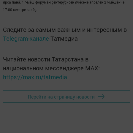
ярса панă. 17-мӗш форумăн çӗнтерӳçисен ячӗсене апрелӗн 27-мӗшӗнче
17:00 сехетре калӗç.
Следите за самым важным и интересным в
Telegram-канале
Татмедиа
Читайте новости Татарстана в
национальном мессенджере MАХ:
https://max.ru/tatmedia
Перейти на страницу новости