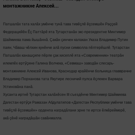
монтажникне Алексей...
Патшалăх тата халăх умӗнче тунă тава тивӗçлӗ ӗçсемшӗн Раççей
Федерацийӗн Ӗç Паттăрӗ ята Тутарстанăн экс-президентне Минтимер
Шаймиева пама йышăннă. Çакăн çинчен калакан Указа Владимир Путин
паян, Чăваш чӗлхин кунӗнче алă пусни символла пӗлтерӗшлӗ. Тутарстан
Патшалăх канашçипе пӗрле çак хисеплӗ ята «Современник» театрăн
илемлӗх ертӳçине Галина Волчека, «Севмаш» заводăн слесарь-
монтажникне
Алексей Иванова, Краснодар крайӗнчи больница главврачне
Владимир Порханова тата Якутире лесничий пулса ӗçлекен Варвара
Устиновăна панă.
Хусанта иртнӗ Тутарстан халăхӗсен III съездӗнче Минтимер Шаймиева
Дагестан ертӳçи Рамазан Абдулатипов «Дагестан Республики умӗнчи тава
тивӗçлӗ ӗçсемшӗн» орденпа наградăлани эрне те иртсе ӗлкӗреймерӗ,
акă çӗнӗ наградăшăн савăнмалла.