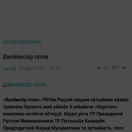
ХУСАН (КАЗАНЬ)
Вилӗмсӗр полк
автор,
28 April 2017 - 07:51
1423
0
0
«Вилӗмсӗр полк» Пӗтӗм Раççей акцине хутшăнма кăмăл
тунисене Хусанта май уйăхӗн 9-мӗшӗнче «Корстон»
комплекс патӗнче кӗтеççӗ. Кăçал унта ТР Президенчӗ
Рустам Миннихановпа ТР Патшалăх Канашӗн
Председателӗ Фарид Мухаметшин та хутшăнать, тесе