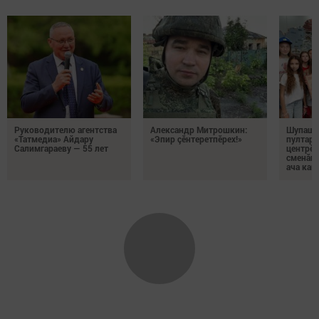
Руководителю агентства
Александр Митрошкин:
Шупашк
«Татмедиа» Айдару
«Эпир çӗнтеретпӗрех!»
пултару
Салимгараеву — 55 лет
центрӗн
сменăна
ача кай