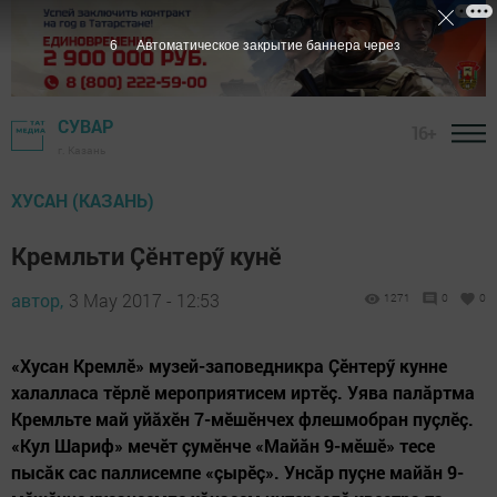
5
Автоматическое закрытие баннера через
СУВАР
16+
г. Казань
ХУСАН (КАЗАНЬ)
Кремльти Çӗнтерӳ кунӗ
автор,
3 May 2017 - 12:53
1271
0
0
«Хусан Кремлӗ» музей-заповедникра Çӗнтерӳ кунне
халалласа тӗрлӗ мероприятисем иртӗç. Уява палăртма
Кремльте май уйăхӗн 7-мӗшӗнчех флешмобран пуçлӗç.
«Кул Шариф» мечӗт çумӗнче «Майăн 9-мӗшӗ» тесе
пысăк сас паллисемпе «çырӗç». Унсăр пуçне майăн 9-