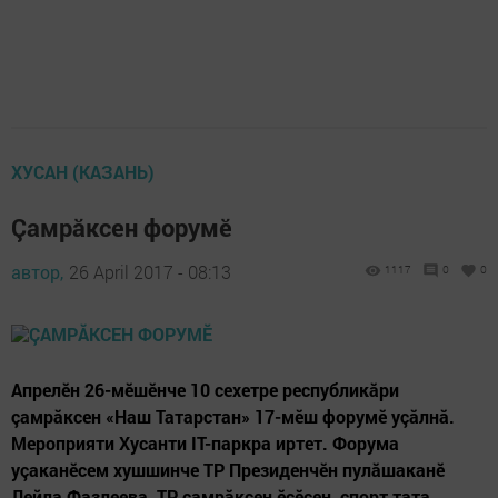
ХУСАН (КАЗАНЬ)
Çамрăксен форумӗ
автор,
26 April 2017 - 08:13
1117
0
0
Апрелӗн 26-мӗшӗнче 10 сехетре республикăри
çамрăксен «Наш Татарстан» 17-мӗш форумӗ уçăлнă.
Мероприяти Хусанти IT-паркра иртет. Форума
уçаканӗсем хушшинче ТР Президенчӗн пулăшаканӗ
Лейла Фазлеева, ТР çамрăксен ӗçӗсен, спорт тата