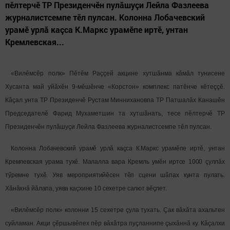
пӗлтерчӗ ТР Президенчӗн пулăшуçи Лейла Фазлеева
журналистсемпе тӗл пулсан. Колонна Лобачевский
урамӗ урлă каçса К.Маркс урамӗпе иртӗ, унтан
Кремлевская...
«Вилӗмсӗр полк» Пӗтӗм Раççей акцине хутшăнма кăмăл тунисене
Хусанта май уйăхӗн 9-мӗшӗнче «Корстон» комплекс патӗнче кӗтеççӗ.
Кăçал унта ТР Президенчӗ Рустам Миннихановпа ТР Патшалăх Канашӗн
Председателӗ Фарид Мухаметшин та хутшăнать, тесе пӗлтерчӗ ТР
Президенчӗн пулăшуçи Лейла Фазлеева журналистсемпе тӗл пулсан.
Колонна Лобачевский урамӗ урлă каçса К.Маркс урамӗпе иртӗ, унтан
Кремлевская урама тухӗ. Малалла вара Кремль умӗн иртсе 1000 çуллăх
тӳремне тухӗ. Уяв мероприятийӗсен тӗп сцени шăпах кунта пулать.
Хăнăхнă йăлапа, уява каçхине 10 сехетре салют вӗçлет.
«Вилӗмсӗр полк» колонни 15 сехетре çула тухать. Çак вăхăта ахальтен
суйламан. Акци çӗршывӗпех пӗр вăхăтра пуçланнипе çыхăннă ку. Кăçалхи