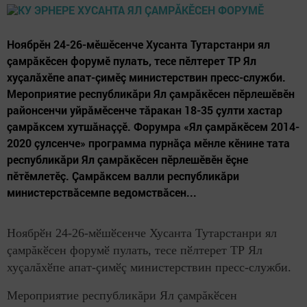
Ноябрӗн 24-26-мӗшӗсенче Хусанта Тутарстанри ял
çамрăкӗсен форумӗ пулать, тесе пӗлтерет ТР Ял
хуçалăхӗпе апат-çимӗç министерствин пресс-служби.
Мероприятие республикăри Ял çамрăкӗсен пӗрлешӗвӗн
районсенчи уйрăмӗсенче тăракан 18-35 çулти хастар
çамрăксем хутшăнаççӗ. Форумра «Ял çамрăкӗсем 2014-
2020 çулсенче» программа пурнăçа мӗнле кӗнине тата
республикăри Ял çамрăкӗсен пӗрлешӗвӗн ӗçне
пӗтӗмлетӗç. Çамрăксем валли республикăри
министерствăсемпе ведомствăсен...
Ноябрӗн 24-26-мӗшӗсенче Хусанта Тутарстанри ял
çамрăкӗсен форумӗ пулать, тесе пӗлтерет ТР Ял
хуçалăхӗпе апат-çимӗç министерствин пресс-служби.
Мероприятие республикăри Ял çамрăкӗсен