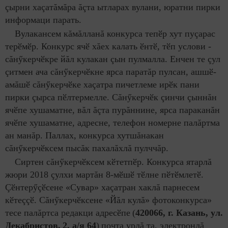
çырни хаçатăмăра ăçта ытларах вулани, юратни пирки
информаци парать.
Вулакансем кăмăлланă конкурса тепӗр хут пуçарас
терӗмӗр. Конкурс ячӗ хăех калать ӗнтӗ, тӗп услови -
сăнӳкерчӗкре йăл кулакан çын пулмалла. Енчен те çул
çитмен ача сăнӳкерчӗкне ярса паратăр пулсан, ашшӗ-
амăшӗ сăнӳкерчӗке хаçатра пичетлеме ирӗк пани
пирки çырса пӗлтермелле. Сăнӳкерчӗк çинчи çыннăн
ячӗпе хушаматне, вăл ăçта пурăннине, ярса параканăн
ячӗпе хушаматне, адресне, телефон номерне палăртма
ан манăр. Паллах, конкурса хутшăнакан
сăнӳкерчӗксем пысăк пахалăхлă пулччăр.
Сиртен сăнӳкерчӗксем кӗтетпӗр. Конкурса ятарлă
жюри 2018 çулхи мартăн 8-мӗшӗ тӗлне пӗтӗмлетӗ.
Çӗнтерӳçӗсене «Сувар» хаçатран хаклă парнесем
кӗтеççӗ. Сăнӳкерчӗксене «Йăл кулă» фотоконкурса»
тесе палăртса редакци адресӗпе
(
420066, г. Казань, ул.
Декабристов
,
2
, а/я 64
)
почта урлă та, электронлă