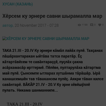
ХУСАН (КАЗАНЬ)
Хӗрсем ку эрнере савни шырамалла мар
автор,
20 November 2017 - 07:28
1199
0
0
ТАКА 21.III - 20.IV Ку эрнере кăмăл лайăх пулӗ. Тахçанах
пăшăрхантаракан ыйтăва татса паратăр. Ӗç
кăтартăвӗсем те савăнтараççӗ, пуçлăх çакна
асăрхамасăр ирттермӗ. Пӗлӗве, пултарулăха кăтартма
май пулӗ. Çынсемпе ытларах хутшăнма тăрăшăр. Ырă
канашсемшӗн тав тăвакансем пулӗç. Аякри тăван килсе
савăнтарӗ. ВĂКĂР 21.IV - 20.V Ку эрне хӗвӗшӳллӗ
пулать. Никама шанманнипе...
ТАКА 21.
III
- 20.
IV