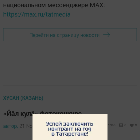
национальном мессенджере MАХ:
https://max.ru/tatmedia
Перейти на страницу новости
ХУСАН (КАЗАНЬ)
«Йăл кулă» фотоконкурс
автор,
21 November 2017 - 06:46
1366
0
0