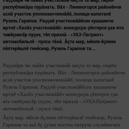
республикăра пурăнать. Вăл - Лениногорск районӗнчи
аслă участок уполномоченнăйӗ, полици капитанӗ
Рузель Гарипов. Раççей участковăйӗсен хушшинче
иртнӗ «Халăх участковăйӗ» конкурсра çӗнтерсе çак ята
тивӗçнисӗр пуçне, тӗп призлă - «УАЗ-Патриот»
автомобильлӗ - пулса тăнă. Ăçта мар, мӗнле ӗçлени
пӗлтерӗшлӗ тенӗскер, Рузель Гарипов та...
Раççейри чи лайăх участковăй ниçта та мар, пирӗн
республикăра пурăнать. Вăл - Лениногорск районӗнчи
аслă участок уполномоченнăйӗ, полици капитанӗ
Рузель Гарипов. Раççей участковăйӗсен хушшинче
иртнӗ «Халăх участковăйӗ» конкурсра çӗнтерсе çак
ята тивӗçнисӗр пуçне, тӗп призлă - «УАЗ-Патриот»
автомобильлӗ - пулса тăнă.
Ăçта мар, мӗнле ӗçлени пӗлтерӗшлӗ тенӗскер, Рузель
Гарипов та акă ӗç çулне постпа патруль службинчен