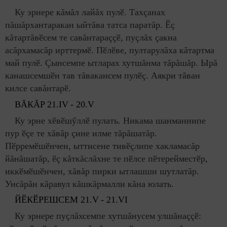
Ку эрнере кăмăл лайăх пулӗ. Тахçанах
пăшăрхантаракан ыйтăва татса паратăр. Ӗç
кăтартăвӗсем те савăнтараççӗ, пуçлăх çакна
асăрхамасăр ирттермӗ. Пӗлӗве, пултарулăха кăтартма
май пулӗ. Çынсемпе ытларах хутшăнма тăрăшăр. Ырă
канашсемшӗн тав тăвакансем пулӗç. Аякри тăван
килсе савăнтарӗ.
ВĂКĂР
21.
IV
- 20.
V
Ку эрне хӗвӗшӳллӗ пулать. Никама шанманнипе
пур ӗçе те хăвăр çине илме тăрăшатăр.
Пӗрремӗшӗнчен, ыттисене тивӗçлипе хакламасăр
йăнăшатăр, ӗç кăткăслăхне те пӗлсе пӗтерейместӗр,
иккӗмӗшӗнчен, хăвăр пирки ытлашши шутлатăр.
Унсăрăн кăравул кăшкăрмалли кăна юлать.
ЙӖКӖРЕШСЕМ 21.
V
- 21.
VI
Ку эрнере пуçлăхсемпе хутшăнусем улшăнаççӗ: