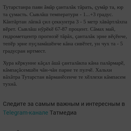
Тутарстанра паян ăмăр çанталăк тăрать, çумăр та, юр
та çумасть. Сывлăш температури - 1...+3 градус.
Кăнтăртан лăпкă çил çеккунтра 3 - 5 метр хăвăртлăхпа
вӗрет. Сывлăш нӳрӗкӗ 67-87 процент. Сăмах май,
гидрометцентр прогнозӗ тăрăх, çанталăк эрне вӗçӗнче,
тепӗр эрне пуçламăшӗнче кăна сивӗтет, ун чух та - 5
градусран иртмест.
Хура кӗркунне кăçал ăшă çанталăкпа кăна палăрмарӗ,
кăмпаçăсемшӗн чăн-чăн парне те пулчӗ. Хальхи
вăхăтра Тутарстан вăрманӗсенче те хӗллехи кăмпасем
тухнă.
Следите за самым важным и интересным в
Telegram-канале
Татмедиа