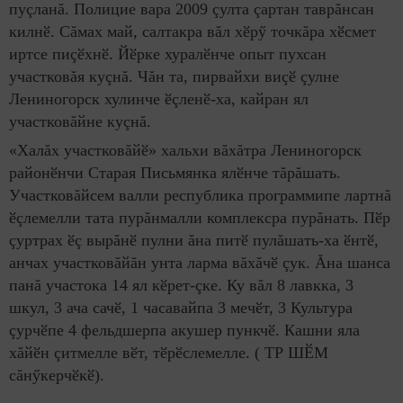
пуçланă. Полицие вара 2009 çулта çартан таврăнсан
килнӗ. Сăмах май, салтакра вăл хӗрӳ точкăра хӗсмет
иртсе пиçӗхнӗ. Йӗрке хуралӗнче опыт пухсан
участковăя куçнă. Чăн та, пирвайхи виçӗ çулне
Лениногорск хулинче ӗçленӗ-ха, кайран ял
участковăйне куçнă.
«Халăх участковăйӗ» хальхи вăхăтра Лениногорск
районӗнчи Старая Письмянка ялӗнче тăрăшать.
Участковăйсем валли республика программипе лартнă
ӗçлемелли тата пурăнмалли комплексра пурăнать. Пӗр
çуртрах ӗç вырăнӗ пулни ăна питӗ пулăшать-ха ӗнтӗ,
анчах участковăйăн унта ларма вăхăчӗ çук. Ăна шанса
панă участока 14 ял кӗрет-çке. Ку вăл 8 лавкка, 3
шкул, 3 ача сачӗ, 1 часавайпа 3 мечӗт, 3 Культура
çурчӗпе 4 фельдшерпа акушер пункчӗ. Кашни яла
хăйӗн çитмелле вӗт, тӗрӗслемелле. ( ТР ШӖМ
сăнӳкерчӗкӗ).