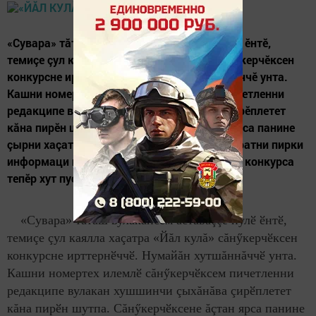
«Сувара» тăтăш вулакансем астăваççӗ пулӗ ӗнтӗ,
темиçе çул каялла хаçатра «Йăл кулă» сăнӳкерчӗксен
конкурсне ирттернӗччӗ. Нумайăн хутшăннăччӗ унта.
Кашни номертех илемлӗ сăнӳкерчӗксем пичетленни
редакципе вулакан хушшинчи çыхăнăва çирӗплетет
кăна пирӗн шутпа. Сăнӳкерчӗксене ăçтан ярса панине
çырни хаçатăмăра ăçта ытларах вулани, юратни пирки
информаци парать. Вулакансем кăмăлланă конкурса
тепӗр хут пуçарас...
«Сувара» тăтăш вулакансем астăваççӗ пулӗ ӗнтӗ,
темиçе çул каялла хаçатра «Йăл кулă» сăнӳкерчӗксен
конкурсне ирттернӗччӗ. Нумайăн хутшăннăччӗ унта.
Кашни номертех илемлӗ сăнӳкерчӗксем пичетленни
редакципе вулакан хушшинчи çыхăнăва çирӗплетет
кăна пирӗн шутпа. Сăнӳкерчӗксене ăçтан ярса панине