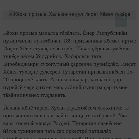
Кӗрхи призыв малалла тăсăлать. Ӗнер Республикăн
пухăнмалли пунктӗнчен 189 призывника хӗсмет иртме
Инçет Хӗвел тухăçне ăсатрӗç. Тăван çӗршыв умӗнчи
тивӗçе вӗсем Уссурийск, Хабаровск тата
Биробиджанри сухопутный çарсенче пурнăçлӗç. Инçет
Хӗвел тухăçне çулсерен Тутарстан призывникӗсен 15-
20 проценчӗ каять. Асăнса хăварар, каччăсен çар
пурнăçӗ чаçе çитсен мар, асăннă пунктра çар тумне
тăхăннинченех пуçланать.
Йăлана кӗнӗ тăрăх, Хусан студенчӗсем хальхинче те
призывниксем валли лайăх концерт хатӗрленӗ. Уяв
вара хисеплӗ караул Раççей, Тутарстан ялавӗсене
йăтса тухнинчен тата çар оркестрӗ патшалăх
гимнӗсене каланинчен пуçланчӗ. Призывниксене çар