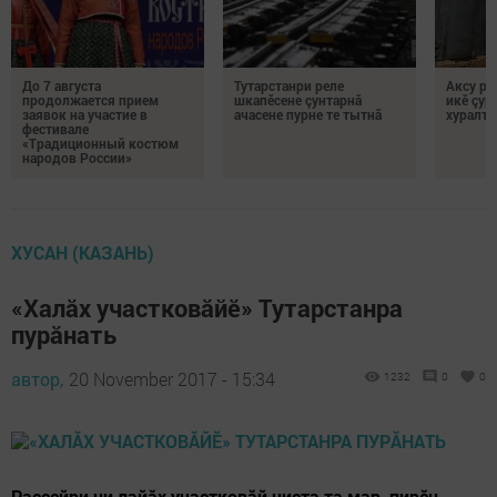
До 7 августа
Тутарстанри реле
Аксу ра
продолжается прием
шкапӗсене çунтарнă
икӗ çур
заявок на участие в
ачасене пурне те тытнă
хуралтă
фестивале
«Традиционный костюм
народов России»
ХУСАН (КАЗАНЬ)
«Халăх участковăйӗ» Тутарстанра
пурăнать
автор,
20 November 2017 - 15:34
1232
0
0
Раççейри чи лайăх участковăй ниçта та мар, пирӗн