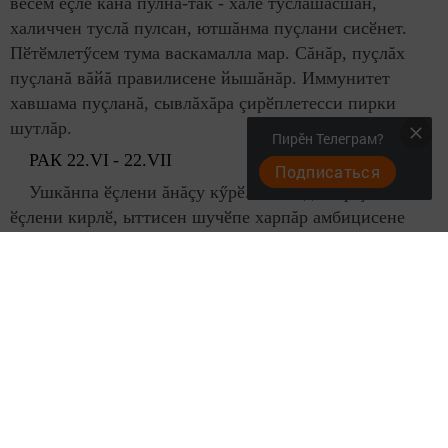
вӗсем ӗçлӗ кăна пулнă-тăк - халӗ туслашасшăн,
халиччен туслă пулсан, ютшăнма пуçлани сисӗнет.
Пӗтӗмлетӳсем тума васкамалла мар. Сăнăр, пуçлăх
пуçланă вăйă правилисене йышăнăр. Иммунитет
хавшама пуçланă, сывлăхăра çирӗплетесси пирки
шутлăр.
Пирӗн Телеграм?
РАК 22.
VI
- 22.
VII
Подписаться
Ушкăнпа ӗçлени ăнăçу кӳрӗ. Команда пӗр çын пек
ӗçлени кирлӗ, ыттисен шучӗпе харпăр амбицисене
тивӗçтермелле мар. Пур яваплăха та хăвăр çине ан
илӗр. Юратура мăшăрăра кӗвӗçме пуçлатăр, кун пек
хутшăнусене пăсма пултаратăр, шанма вӗренӗр.
АРĂСЛАН
23.
VII
- 23.
VIII
Ку эрнере нумай ӗçлеме тивет, вăй-хал нумай
пӗтеретӗр. Оптимистла кăмăл-туйăмпа кăна йăлт чăтса
ирттерме пултаратăр. Тавлашуллă самантсенче
эмоцисене ăс-тăна çӗнтерме ан парăр, логикăна ан