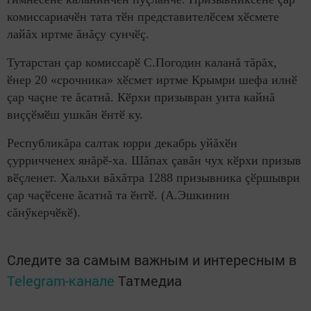
комиссариачӗн тата тӗн представителӗсем хӗсмете
лайăх иртме ăнăçу сунчӗç.
Тутарстан çар комиссарӗ С.Погодин каланă тăрăх,
ӗнер 20 «срочника» хӗсмет иртме Крымри шефа илнӗ
çар чаçне те ăсатнă. Кӗрхи призывран унта кайнă
виççӗмӗш ушкăн ӗнтӗ ку.
Республикăра салтак юрри декабрь уйăхӗн
çурричченех янăрӗ-ха. Шăпах çавăн чух кӗрхи призыв
вӗçленет. Хальхи вăхăтра 1288 призывника çӗршыври
çар чаçӗсене ăсатнă та ӗнтӗ. (А.Эшкинин
сăнӳкерчӗкӗ).
Следите за самым важным и интересным в
Telegram-канале
Татмедиа