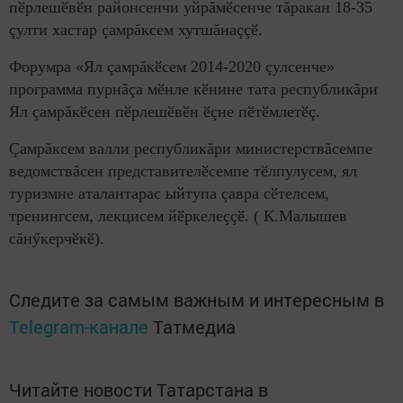
пӗрлешӗвӗн районсенчи уйрăмӗсенче тăракан 18-35
çулти хастар çамрăксем хутшăнаççӗ.
Форумра «Ял çамрăкӗсем 2014-2020 çулсенче»
программа пурнăçа мӗнле кӗнине тата республикăри
Ял çамрăкӗсен пӗрлешӗвӗн ӗçне пӗтӗмлетӗç.
Çамрăксем валли республикăри министерствăсемпе
ведомствăсен представителӗсемпе тӗлпулусем, ял
туризмне аталантарас ыйтупа çавра сӗтелсем,
тренингсем, лекцисем йӗркелеççӗ. ( К.Малышев
сăнӳкерчӗкӗ).
Следите за самым важным и интересным в
Telegram-канале
Татмедиа
Читайте новости Татарстана в