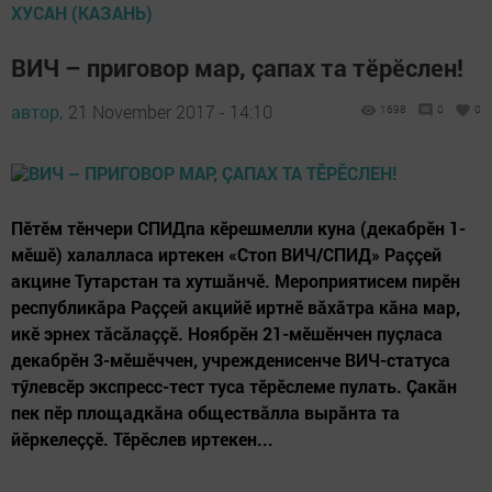
ХУСАН (КАЗАНЬ)
ВИЧ – приговор мар, çапах та тӗрӗслен!
автор,
21 November 2017 - 14:10
1698
0
0
Пӗтӗм тӗнчери СПИДпа кӗрешмелли куна (декабрӗн 1-
мӗшӗ) халалласа иртекен «Стоп ВИЧ/СПИД» Раççей
акцине Тутарстан та хутшăнчӗ. Мероприятисем пирӗн
республикăра Раççей акцийӗ иртнӗ вăхăтра кăна мар,
икӗ эрнех тăсăлаççӗ. Ноябрӗн 21-мӗшӗнчен пуçласа
декабрӗн 3-мӗшӗччен, учрежденисенче ВИЧ-статуса
тӳлевсӗр экспресс-тест туса тӗрӗслеме пулать. Çакăн
пек пӗр площадкăна обществăлла вырăнта та
йӗркелеççӗ. Тӗрӗслев иртекен...