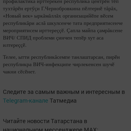
профилактика ирттерекен республика центрӗн тӗп
тухтăрӗн ертӳçи Г.Чернобровкина пӗлтернӗ тăрăх,
«Новый век» ыркăмăллăх организацийӗпе вӗсем
республикăри аслă шкулсенче тата предприятисенче
мероприятисем ирттереççӗ. Çапла майпа çамрăксене
ВИЧ/ СПИД проблеми çинчен тепӗр хут аса
илтереççӗ.
Телее, ытти республикăсемпе танлаштарсан, пирӗн
республикра ВИЧ-инфекципе чирлекенсен шучӗ
чакни сӗсӗнет.
Следите за самым важным и интересным в
Telegram-канале
Татмедиа
Читайте новости Татарстана в
национальном мессенджере MАХ: