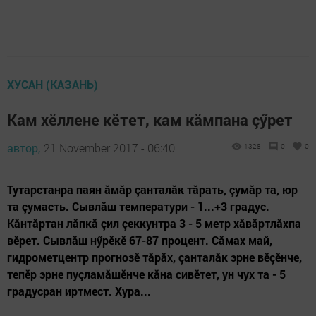
ХУСАН (КАЗАНЬ)
Кам хӗллене кӗтет, кам кăмпана çӳрет
автор,
21 November 2017 - 06:40
1328
0
0
Тутарстанра паян ăмăр çанталăк тăрать, çумăр та, юр
та çумасть. Сывлăш температури - 1...+3 градус.
Кăнтăртан лăпкă çил çеккунтра 3 - 5 метр хăвăртлăхпа
вӗрет. Сывлăш нӳрӗкӗ 67-87 процент. Сăмах май,
гидрометцентр прогнозӗ тăрăх, çанталăк эрне вӗçӗнче,
тепӗр эрне пуçламăшӗнче кăна сивӗтет, ун чух та - 5
градусран иртмест. Хура...