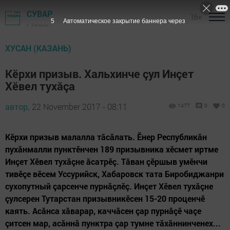
СУВАР
16+
4
Автоматическое закрытие баннера через
г. Казань
ХУСАН (КАЗАНЬ)
Кӗрхи призыв. Хальхинче çул Инçет
Хӗвел тухăçа
автор,
22 November 2017 - 08:11
1477
0
0
Кӗрхи призыв малалла тăсăлать. Ӗнер Республикăн
пухăнмалли пунктӗнчен 189 призывника хӗсмет иртме
Инçет Хӗвел тухăçне ăсатрӗç. Тăван çӗршыв умӗнчи
тивӗçе вӗсем Уссурийск, Хабаровск тата Биробиджанри
сухопутный çарсенче пурнăçлӗç. Инçет Хӗвел тухăçне
çулсерен Тутарстан призывникӗсен 15-20 проценчӗ
каять. Асăнса хăварар, каччăсен çар пурнăçӗ чаçе
çитсен мар, асăннă пунктра çар тумне тăхăннинченех...