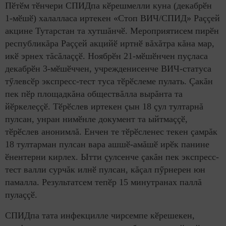
Пӗтӗм тӗнчери СПИДпа кӗрешмелли куна (декабрӗн
1-мӗшӗ) халалласа иртекен «Стоп ВИЧ/СПИД» Раççей
акцине Тутарстан та хутшăнчӗ. Мероприятисем пирӗн
республикăра Раççей акцийӗ иртнӗ вăхăтра кăна мар,
икӗ эрнех тăсăлаççӗ. Ноябрӗн 21-мӗшӗнчен пуçласа
декабрӗн 3-мӗшӗччен, учрежденисенче ВИЧ-статуса
тӳлевсӗр экспресс-тест туса тӗрӗслеме пулать. Çакăн
пек пӗр площадкăна обществăлла вырăнта та
йӗркелеççӗ. Тӗрӗслев иртекен çын 18 çул тултарнă
пулсан, унран нимӗнле документ та ыйтмаççӗ,
тӗрӗслев анонимлă. Енчен те тӗрӗсленес текен çамрăк
18 тултарман пулсан вара ашшӗ-амăшӗ ирӗк панине
ӗнентерни кирлех. Ытти çулсенче çакăн пек экспресс-
тест валли сурчăк илнӗ пулсан, кăçал пӳрнерен юн
памалла. Результатсем тепӗр 15 минутранах паллă
пулаççӗ.
СПИДпа тата инфекцилле чирсемпе кӗрешекен,