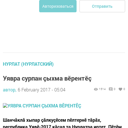
Отправить
Авторизоваться
НУРЛАТ (НУРЛАТСКИЙ)
Уявра сурпан çыхма вӗрентӗç
автор,
6 February 2017 - 05:04
1514
0
0
Шанчăклă хыпар çăлкуçӗсем пӗлтернӗ тăрăх,
республика Уявӗ-2017 кăçал та Нурлатра иртет. Пӗтӗм