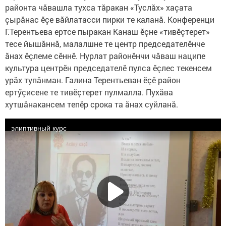
районта чăвашла тухса тăракан «Туслăх» хаçата
çырăнас ӗçе вăйлатасси пирки те каланă. Конференци
Г.Терентьева ертсе пыракан Канаш ӗçне «тивӗçтерет»
тесе йышăннă, малалшне те центр председателӗнче
ăнах ӗçлеме сӗннӗ. Нурлат районӗнчи чăваш наципе
культура центрӗн председателӗ пулса ӗçлес текенсем
урăх тупăнман. Галина Терентьеван ӗçӗ район
ертӳçисене те тивӗçтерет пулмалла. Пухăва
хутшăнакансем тепӗр срока та ăнах суйланă.