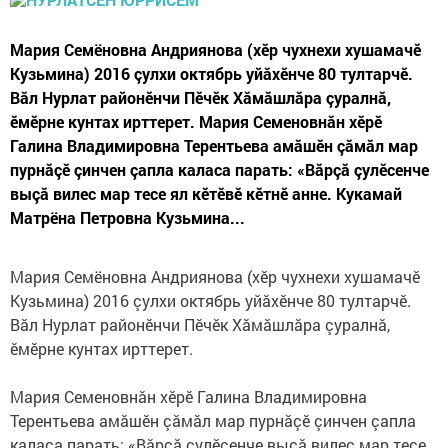
Мария Семёновна Андриянова (хӗр чухнехи хушамачӗ
Кузьмина) 2016 çулхи октябрь уйăхӗнче 80 тултарчӗ.
Вăл Нурлат районӗнчи Пӗчӗк Хăмăшлăра çуралнă,
ӗмӗрне кунтах ирттерет. Мария Семеновнăн хӗрӗ
Галина Владимировна Терентьева амăшӗн çăмăл мар
пурнăçӗ çинчен çапла каласа парать: «Вăрçă çулӗсенче
выçă вилес мар тесе ял кӗтӗвӗ кӗтнӗ анне. Кукамай
Матрёна Петровна Кузьмина...
Мария Семёновна Андриянова (хӗр чухнехи хушамачӗ
Кузьмина) 2016 çулхи октябрь уйăхӗнче 80 тултарчӗ.
Вăл Нурлат районӗнчи Пӗчӗк Хăмăшлăра çуралнă,
ӗмӗрне кунтах ирттерет.
Мария Семеновнăн хӗрӗ Галина Владимировна
Терентьева амăшӗн çăмăл мар пурнăçӗ çинчен çапла
каласа парать: «Вăрçă çулӗсенче выçă вилес мар тесе