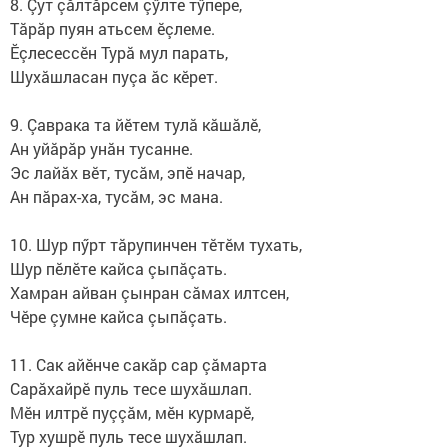
8. Çут çăлтăрсем çӳлте тӳпере,
Тăрăр пуян атьсем ӗçлеме.
Ӗçлесессӗн Турă мул парать,
Шухăшласан пуçа ăс кӗрет.
9. Çаврака та йӗтем тулă кăшăлӗ,
Ан уйăрăр унăн тусанне.
Эс лайăх вӗт, тусăм, эпӗ начар,
Ан пăрах-ха, тусăм, эс мана.
10. Шур пӳрт тăрупинчен тӗтӗм тухать,
Шур пӗлӗте кайса çыпăçать.
Хамран айван çынран сăмах илтсен,
Чӗре çумне кайса çыпăçать.
11. Сак айӗнче сакăр сар çăмарта
Сарăхайрӗ пуль тесе шухăшлап.
Мӗн илтрӗ пуççăм, мӗн курмарӗ,
Тур хушрӗ пуль тесе шухăшлап.