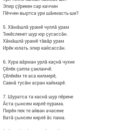
Эпир çӳрекен сар каччин
Пӗччен выртса ури шăнмасть-ши?
5. Хăмăшлă урамӗ чуллă урам
Тикӗсленет шур юр çусассăн.
Хăмăшлă урамӗ тăвăр урам
Ирӗк юлать эпир кайсассăн.
6. Хура вăрман урлă каçнă чухне
Çӗлӗк çаппа çакланчӗ.
Çӗлӗкӗм те аса килмерӗ,
Савнă тусăм асран каймарӗ.
7. Шуратса та каснă шур пӗрене
Ăста çынсем кирлӗ пурама.
Пирӗн пек те айван ачасене
Ватă çынсем кирлӗ ăс пама.