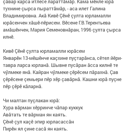
çăвар карса итлесе лараттăмăр. Кама мӗнле юрă
тухнине çырса пыраттăмăр, - аса илет Галина
Владимировна. Акă Кивӗ Çӗнӗ çулта юрламалли
юрăсенчен хăшӗ-пӗрисем. Вӗсене Г.В.Терентьева
амăшӗнчен, Мария Семеновнăран, 1996 çулта çырса
илнӗ.
Кивӗ Çӗнӗ çулта юрламалли юрăсем
Январӗн 13-мӗшӗнче каçхине пуç­тарăнса, сӗтел йӗри-
тавра ларса юрланă. Шывне пусăран ăсса килнӗ те
чӳлмеке янă. Кайран чӳлмеке çӗрӗсем пăрахнă. Çав
çӗрӗсене çемьери пӗр хӗр çавăрнă. Кашни юрă пуçне
пӗр çӗрӗ кăларнă.
Чи малтан пуçлакан юрă:
Хура вăрман хӗрринче чăпар куккук
Авăтать те вăрман ян каять.
Çӗнӗ çул каçӗ эпир юрласассăн
Пирӗн ял çине сасă ян каять.