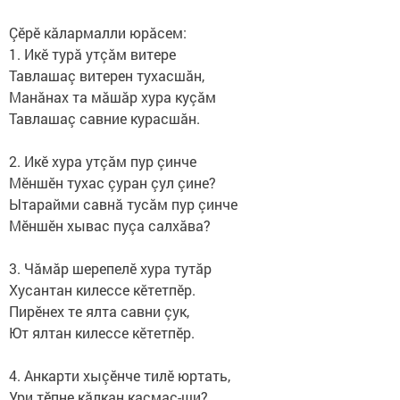
Çӗрӗ кăлармалли юрăсем:
1. Икӗ турă утçăм витере
Тавлашаç витерен тухасшăн,
Манăнах та мăшăр хура куçăм
Тавлашаç савние курасшăн.
2. Икӗ хура утçăм пур çинче
Мӗншӗн тухас çуран çул çине?
Ытарайми савнă тусăм пур çинче
Мӗншӗн хывас пуçа салхăва?
3. Чăмăр шерепелӗ хура тутăр
Хусантан килессе кӗтетпӗр.
Пирӗнех те ялта савни çук,
Ют ялтан килессе кӗтетпӗр.
4. Анкарти хыçӗнче тилӗ юртать,
Ури тӗпне кăлкан касмас-ши?