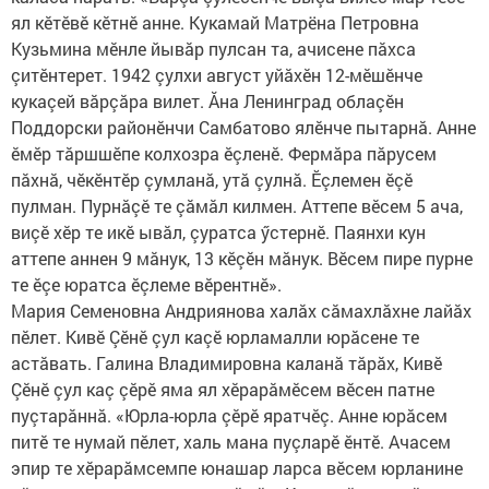
ял кӗтӗвӗ кӗтнӗ анне. Кукамай Матрёна Петровна
Кузьмина мӗнле йывăр пулсан та, ачисене пăхса
çитӗнтерет. 1942 çулхи август уйăхӗн 12-мӗшӗнче
кукаçей вăрçăра вилет. Ăна Ленинград облаçӗн
Поддорски районӗнчи Самбатово ялӗнче пытарнă. Анне
ӗмӗр тăрш­шӗпе колхозра ӗçленӗ. Фермăра пăрусем
пăхнă, чӗкӗнтӗр çумланă, утă çулнă. Ӗçлемен ӗçӗ
пулман. Пурнăçӗ те çăмăл килмен. Аттепе вӗсем 5 ача,
виçӗ хӗр те икӗ ывăл, çуратса ӳстернӗ. Паянхи кун
аттепе аннен 9 мăнук, 13 кӗçӗн мăнук. Вӗсем пире пурне
те ӗçе юратса ӗçлеме вӗрентнӗ».
Мария Семеновна Андриянова халăх сăмахлăхне лайăх
пӗлет. Кивӗ Çӗнӗ çул каçӗ юрламалли юрăсене те
астăвать. Галина Владимировна каланă тăрăх, Кивӗ
Çӗнӗ çул каç çӗрӗ яма ял хӗрарăмӗсем вӗсен патне
пуçтарăннă. «Юрла-юрла çӗрӗ яратчӗç. Анне юрăсем
питӗ те нумай пӗлет, халь мана пуçларӗ ӗнтӗ. Ачасем
эпир те хӗрарăмсемпе юнашар ларса вӗсем юрланине