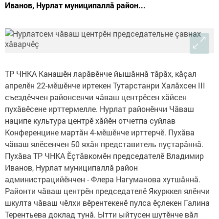
Иванов, Нурлат муниципаллă район...
ТР ЧНКА Канашӗн ларăвӗнче йышăннă тăрăх, кăçал
апрелӗн 22-мӗшӗнче иртекен Тутарстанри Халăхсен III
съездӗччен районсенчи чăваш центрӗсен хăйсен
пухăвӗсене ирттермелле. Нурлат районӗнчи Чăваш
наципе культура центрӗ хăйӗн отчетпа суйлав
Конференцине мартăн 4-мӗшӗнче ирттерчӗ. Пухăва
чăваш ялӗсенчен 50 яхăн представитель пуçтарăннă.
Пухăва ТР ЧНКА Ӗçтăвкомӗн председателӗ Владимир
Иванов, Нурлат муниципаллă район
администрацийӗнчен - Флера Нагуманова хутшăннă.
Районти чăваш центрӗн председателӗ Якурккел ялӗнчи
шкулта чăваш чӗлхи вӗрентекенӗ пулса ӗçлекен Галина
Терентьева доклад тунă. Ытти ыйтусен шутӗнче вăл