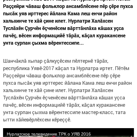
Раççейри чăваш фольклор ансамблӗсене пӗр çӗре пухса
пысăк уяв ирттерес йăлана Кама леш енчи район
хальхинче те хăй çине илет. Нурлатри Халăхсен
Туслăхӗн Çурчӗн ӗçченӗсем вăрттăнлăха кăшах уçса
пачӗç, вӗсен информацийӗ тăрăх, кăçал куракансене
унта сурпан çыхма вӗрентессипе...
Шанчăклă хыпар çăлкуçӗсем пӗлтернӗ тăрăх,
республика Уявӗ-2017 кăçал та Нурлатра иртет. Пӗтӗм
Раççейри чăваш фольклор ансамблӗсене пӗр çӗре
пухса пысăк уяв ирттерес йăлана Кама леш енчи район
хальхинче те хăй çине илет. Нурлатри Халăхсен
Туслăхӗн Çурчӗн ӗçченӗсем вăрттăнлăха кăшах уçса
пачӗç, вӗсен информацийӗ тăрăх, кăçал куракансене
унта сурпан çыхма вӗрентессипе мастер-класс, тата
ытти хăйевӗрлӗхсем кӗреççӗ.