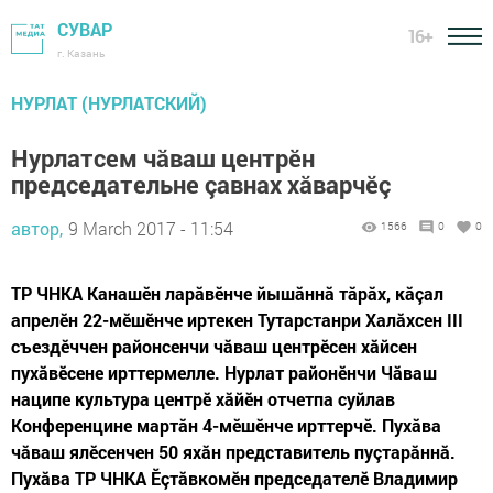
СУВАР
16+
г. Казань
НУРЛАТ (НУРЛАТСКИЙ)
Нурлатсем чăваш центрӗн
председательне çавнах хăварчӗç
автор,
9 March 2017 - 11:54
1566
0
0
ТР ЧНКА Канашӗн ларăвӗнче йышăннă тăрăх, кăçал
апрелӗн 22-мӗшӗнче иртекен Тутарстанри Халăхсен III
съездӗччен районсенчи чăваш центрӗсен хăйсен
пухăвӗсене ирттермелле. Нурлат районӗнчи Чăваш
наципе культура центрӗ хăйӗн отчетпа суйлав
Конференцине мартăн 4-мӗшӗнче ирттерчӗ. Пухăва
чăваш ялӗсенчен 50 яхăн представитель пуçтарăннă.
Пухăва ТР ЧНКА Ӗçтăвкомӗн председателӗ Владимир