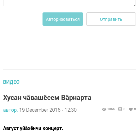
Отправить
Авторизоваться
ВИДЕО
Хусан чăвашӗсем Вăрнарта
автор,
19 December 2016 - 12:30
1866
0
0
Август уйăхӗнчи концерт.