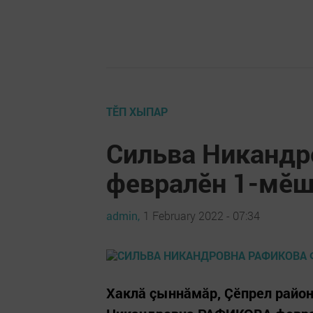
ТӖП ХЫПАР
Сильва Никанд
февралӗн 1-мӗш
admin,
1 February 2022 - 07:34
Хаклă çыннăмăр, Çӗпрел район