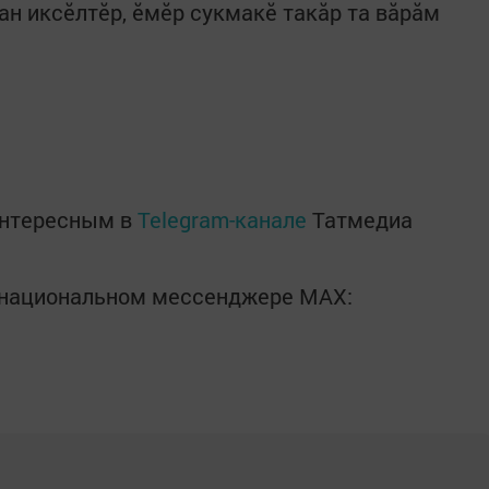
 ан иксӗлтӗр, ӗмӗр сукмакӗ такăр та вăрăм
интересным в
Telegram-канале
Татмедиа
в национальном мессенджере MАХ: