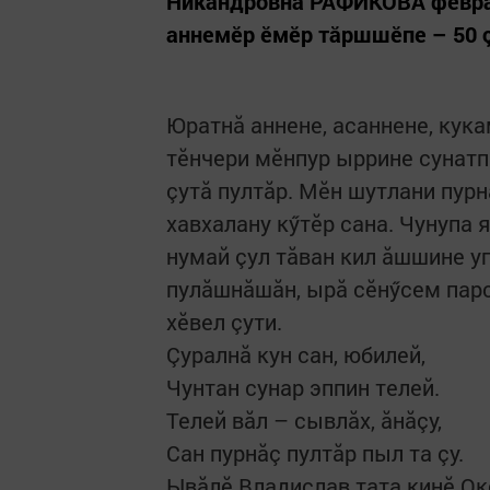
Никандровна РАФИКОВА феврал
аннемӗр ӗмӗр тăршшӗпе – 50 ç
Юратнă аннене, асаннене, кук
тӗнчери мӗнпур ыррине сунатпăр
çутă пултăр. Мӗн шутлани пур
хавхалану кӳтӗр сана. Чунупа 
нумай çул тăван кил ăшшине уп
пулăшнăшăн, ырă сӗнӳсем парс
хӗвел çути.
Çуралнă кун сан, юбилей,
Чунтан сунар эппин телей.
Телей вăл – сывлăх, ăнăçу,
Сан пурнăç пултăр пыл та çу.
Ывăлӗ Владислав тата кинӗ Окс