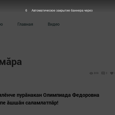
5
Автоматическое закрытие баннера через
ео
Главная
Видео
ăмăра
809
0
ялӗнче пурăнакан Олимпиада Федоровна
пе ăшшăн саламлатпăр!