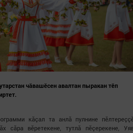
утарстан чăвашӗсен авалтан пыракан тӗп
иртет.
ограмми кăçал та анлă пулнине пӗлтереҫҫ
ăх сăра вӗретекене, тутлă пӗçерекене, Уя