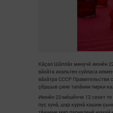
Кăçал Шăплăх минучӗ июнӗн 22
вăхăта ахальтен суйласа илмен
вăхăтра СССР Правительстви с
çӗршыв çине тапăнни пирки ка
Июнӗн 22-мӗшӗнче 12 сехет те 
пуç хунă, шар курнă кашни çын
тӗнчене мир парнеленӗ нумай