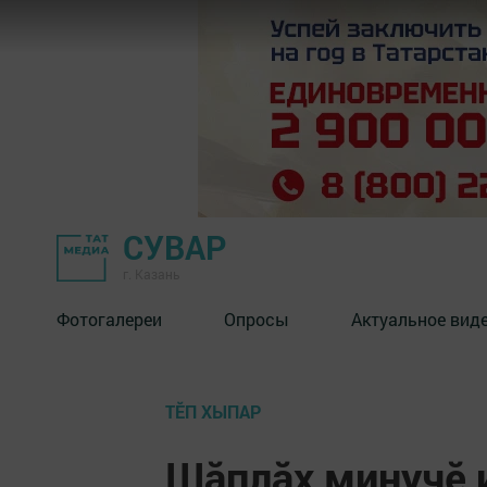
СУВАР
г. Казань
Фотогалереи
Опросы
Актуальное вид
ТӖП ХЫПАР
Шăплăх минучӗ 