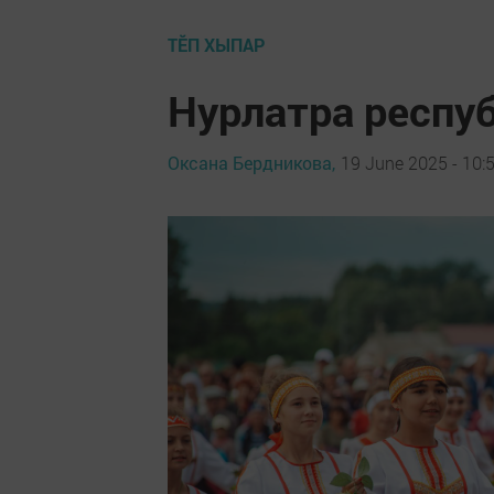
ТӖП ХЫПАР
Нурлатра респуб
Оксана Бердникова,
19 June 2025 - 10: