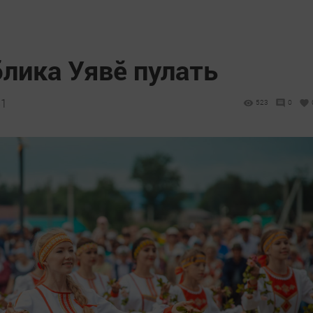
лика Уявӗ пулать
51
523
0