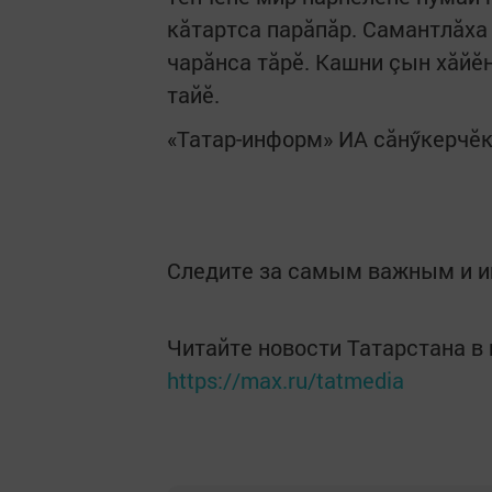
кăтартса парăпăр. Самантлăха 
чарăнса тăрӗ. Кашни çын хăйӗн
тайӗ.
«Татар-информ» ИА сăнӳкерчӗ
Следите за самым важным и 
Читайте новости Татарстана 
https://max.ru/tatmedia