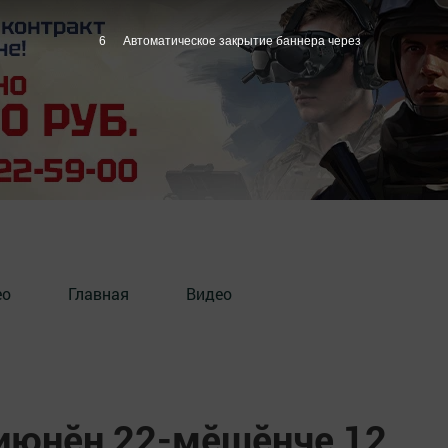
5
Автоматическое закрытие баннера через
ео
Главная
Видео
июнӗн 22-мӗшӗнче 12