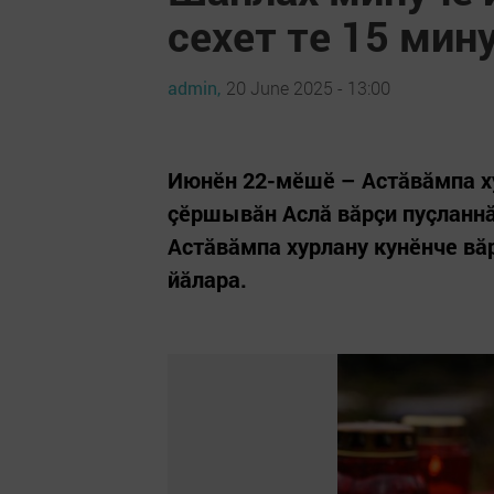
сехет те 15 мин
admin,
20 June 2025 - 13:00
Июнӗн 22-мӗшӗ – Астăвăмпа хур
çӗршывăн Аслă вăрçи пуçланнă
Астăвăмпа хурлану кунӗнче вă
йăлара.