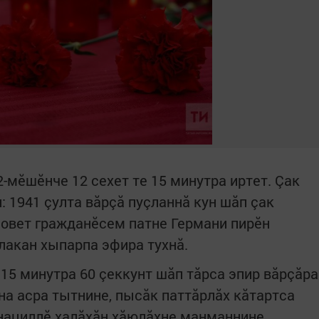
-мӗшӗнче 12 сехет те 15 минутра иртет. Çак
: 1941 çулта вăрçă пуçланнă кун шăп çак
овет гражданӗсем патне Германи пирӗн
лакан хыпарпа эфира тухнă.
15 минутра 60 çеккунт шăп тăрса эпир вăрçăра
на асра тытнине, пысăк паттăрлăх кăтартса
 нациллӗ халăхăн хăюлăхне манманнине