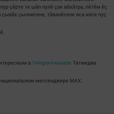
пур çӗрте те шăп пулӗ çак вăхăтра, пӗтӗм ӗç
 çывăх çыннисене, тăванӗсене аса илсе пуç
кӗ.
интересным в
Telegram-канале
Татмедиа
в национальном мессенджере MАХ: