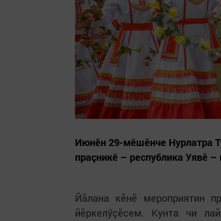
Июнӗн 29-мӗшӗнче Нурлатра Т
праçникӗ – республика Уявӗ – 
Йăлана кӗнӗ мероприятин пр
йӗркелӳçӗсем. Кунта чи лай