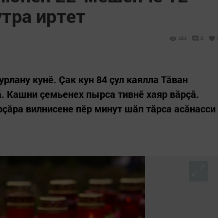
утра иртет
484
0
лану кунӗ. Çак кун 84 çул каялла Тăван
. Кашни çемьенех пырса тивнӗ хаяр вăрçă.
рçăра вилнисене пӗр минут шăп тăрса асăнасси