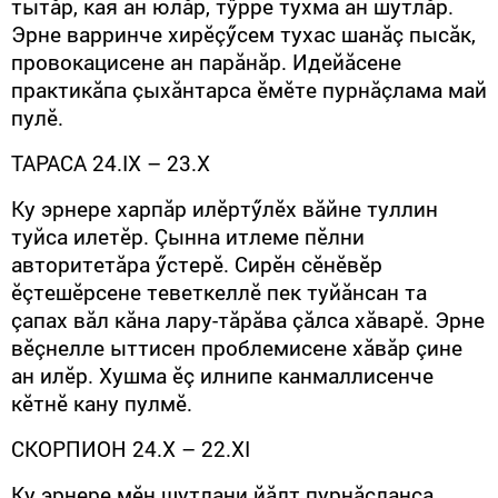
тытăр, кая ан юлăр, тӳрре тухма ан шутлăр.
Эрне варринче хирӗçӳсем тухас шанăç пысăк,
провокацисене ан парăнăр. Идейăсене
практикăпа çыхăнтарса ӗмӗте пурнăçлама май
пулӗ.
ТАРАСА 24.
IX
– 23.
X
Ку эрнере харпăр илӗртӳлӗх вăйне туллин
туйса илетӗр. Çынна итлеме пӗлни
авторитетăра ӳстерӗ. Сирӗн сӗнӗвӗр
ӗçтешӗрсене теветкеллӗ пек туйăнсан та
çапах вăл кăна лару-тăрăва çăлса хăварӗ. Эрне
вӗçнелле ыттисен проблемисене хăвăр çине
ан илӗр. Хушма ӗç илнипе канмаллисенче
кӗтнӗ кану пулмӗ.
СКОРПИОН 24.
X
– 22.
XI
Ку эрнере мӗн шутлани йăлт пурнăçланса