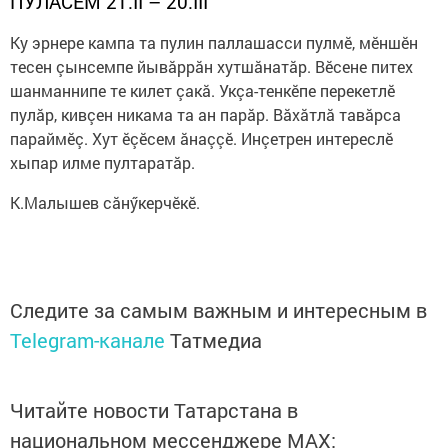
ПУЛ
Ă
СЕМ 21.
II
– 20.
III
Ку эрнере кампа та пулин паллашасси пулмӗ, мӗншӗн
тесен çынсемпе йывăррăн хутшăнатăр. Вӗсене питех
шанманнипе те килет çакă. Укçа-тенкӗпе перекетлӗ
пулăр, кивçен никама та ан парăр. Вăхăтлă тавăрса
параймӗç. Хут ӗçӗсем ăнаççӗ. Инçетрен интереслӗ
хыпар илме пултаратăр.
К.Малышев сăнӳкерчӗкӗ.
Следите за самым важным и интересным в
Telegram-канале
Татмедиа
Читайте новости Татарстана в
национальном мессенджере MАХ: