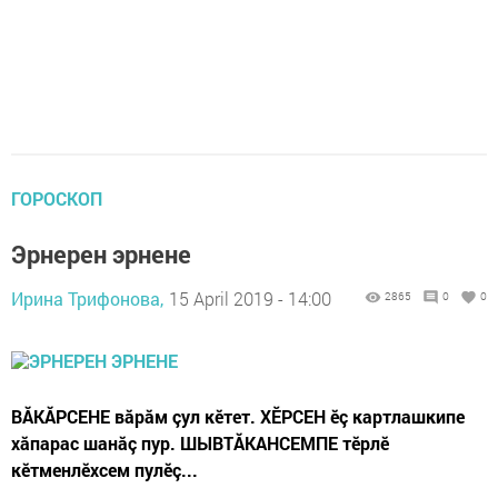
ГОРОСКОП
Эрнерен эрнене
Ирина Трифонова,
15 April 2019 - 14:00
2865
0
0
ВĂКĂРСЕНЕ вăрăм çул кӗтет. ХӖРСЕН ӗç картлашкипе
хăпарас шанăç пур. ШЫВТĂКАНСЕМПЕ тӗрлӗ
кӗтменлӗхсем пулӗç...