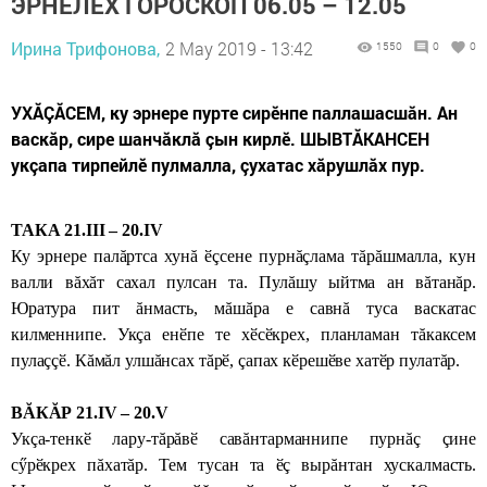
ЭРНЕЛӖХ ГОРОСКОП 06.05 – 12.05
Ирина Трифонова,
2 May 2019 - 13:42
1550
0
0
УХĂÇĂСЕМ, ку эрнере пурте сирӗнпе паллашасшăн. Ан
васкăр, сире шанчăклă çын кирлӗ. ШЫВТĂКАНСЕН
укçапа тирпейлӗ пулмалла, çухатас хăрушлăх пур.
ТАКА 21.III – 20.IV
Ку эрнере палăртса хунă ӗçсене пурнăçлама тăрăшмалла, кун
валли вăхăт сахал пулсан та. Пулăшу ыйтма ан вăтанăр.
Юратура пит ăнмасть, мăшăра е савнă туса васкатас
килменнипе. Укçа енӗпе те хӗсӗк­рех, планламан тăкаксем
пулаççӗ. Кăмăл улшăнсах тăрӗ, çапах кӗрешӗве хатӗр пулатăр.
ВĂКĂР 21.IV – 20.V
Укçа-тенкӗ лару-тăрăвӗ савăнтарманнипе пурнăç çине
сӳрӗкрех пăхатăр. Тем тусан та ӗç вырăнтан хускалмасть.