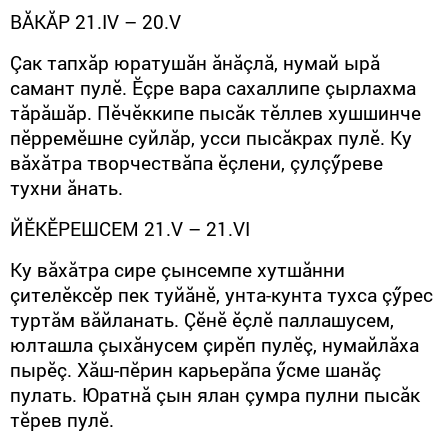
ВĂКĂР
21.
IV
– 20.
V
Çак тапхăр юратушăн ăнăçлă, нумай ырă
самант пулӗ. Ӗçре вара сахаллипе çырлахма
тăрăшăр. Пӗчӗккипе пысăк тӗллев хушшинче
пӗрремӗшне суйлăр, усси пысăкрах пулӗ. Ку
вăхăтра творчествăпа ӗçлени, çулçӳреве
тухни ăнать.
ЙӖКӖРЕШСЕМ 21.
V
– 21.
VI
Ку вăхăтра сире çынсемпе хутшăнни
çителӗксӗр пек туйăнӗ, унта-кунта тухса çӳрес
туртăм вăйланать. Çӗнӗ ӗçлӗ паллашусем,
юлташла çыхăнусем çирӗп пулӗç, нумайлăха
пырӗç. Хăш-пӗрин карьерăпа ӳсме шанăç
пулать. Юратнă çын ялан çумра пулни пысăк
тӗрев пулӗ.