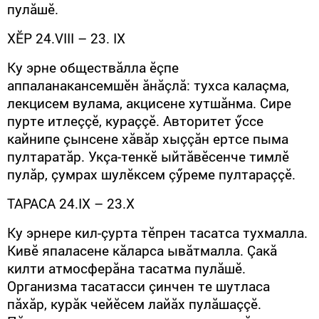
пулăшӗ.
Х
Ӗ
Р 24.
VIII
– 23.
IX
Ку эрне обществăлла ӗçпе
аппаланакансемшӗн ăнăçлă: тухса калаçма,
лекцисем вулама, акцисене хутшăнма. Сире
пурте итлеççӗ, кураççӗ. Авторитет ӳссе
кайнипе çынсене хăвăр хыççăн ертсе пыма
пултаратăр. Укçа-тенкӗ ыйтăвӗсенче тимлӗ
пулăр, çумрах шулӗксем çӳреме пултараççӗ.
ТАРАСА 24.
IX
– 23.
X
Ку эрнере кил-çурта тӗпрен тасатса тухмалла.
Кивӗ япаласене кăларса ывăтмалла. Çакă
килти атмосферăна тасатма пулăшӗ.
Организма тасатасси çинчен те шутласа
пăхăр, курăк чейӗсем лайăх пулăшаççӗ.