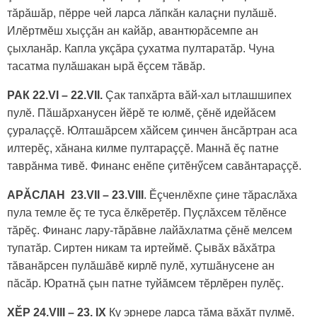
тăрăшăр, пӗрре чей ларса лăпкăн калаçни пулăшӗ.
Илӗртмӗш хыççăн ан кайăр, авантюрăсемпе ан
çыхланăр. Капла укçăра çухатма пултаратăр. Чуна
тасатма пулăшакан ырă ӗçсем тăвăр.
РАК 22.VI – 22.VII.
Çак тапхăрта вăй-хал ытлашшипех
пулӗ. Пăшăрханусен йӗрӗ те юлмӗ, çӗнӗ идейăсем
çуралаççӗ. Юлташăрсем хăйсем çинчен ăнсăртран аса
илтерӗç, хăнана килме пултараççӗ. Маннă ӗç патне
таврăнма тивӗ. Финанс енӗпе çитӗнӳсем савăнтараççӗ.
АРĂСЛАН 23.VII – 23.VIII
. Ӗçченлӗхпе çине тăраслăха
пула темле ӗç те туса ӗлкӗретӗр. Пуçлăхсем тӗлӗнсе
тăрӗç. Финанс лару-тăрăвне лайăхлатма çӗнӗ мелсем
тупатăр. Сиртен никам та иртеймӗ. Çывăх вăхăтра
тăванăрсен пулăшăвӗ кирлӗ пулӗ, хутшăнусене ан
пăсăр. Юратнă çын патне туйăмсем тӗрлӗрен пулӗç.
ХӖР 24.VIII – 23. IX
Ку эрнере ларса тăма вăхăт пулмӗ.