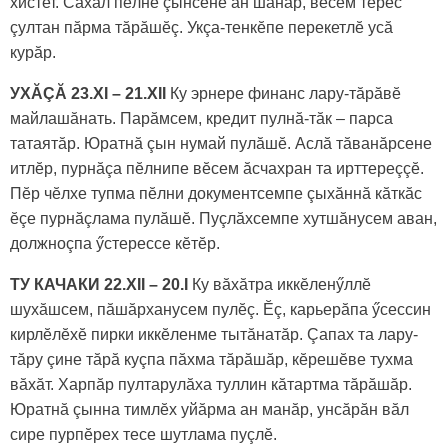
хистет. Сахал пӗлнӗ çынсене ан шанăр, вӗсем тӗрӗс
çултан пăрма тăрăшӗç. Укçа-тенкӗпе перекетлӗ усă
курăр.
УХĂÇĂ 23.XI – 21.XII
Ку эрнере финанс лару-тăрăвӗ
майлашăнать. Парăмсем, кредит пулнă-тăк – парса
татаятăр. Юратнă çын нумай пулăшӗ. Аслă тăванăрсене
итлӗр, пурнăçа пӗлнипе вӗсем ăсчахран та ирттереççӗ.
Пӗр чӗлхе тупма пӗлни документсемпе çыхăннă кăткăс
ӗçе пурнăçлама пулăшӗ. Пуçлăхсемпе хутшăнусем аван,
должноçпа ӳстерессе кӗтӗр.
ТУ КАЧАКИ 22.XII – 20.I
Ку вăхăтра иккӗленӳллӗ
шухăшсем, пăшăрханусем пулӗç. Ӗç, карьерăпа ӳсессин
кирлӗлӗхӗ пирки иккӗленме тытăнатăр. Çапах та лару-
тăру çине тăрă куçпа пăхма тăрăшăр, кӗрешӗве тухма
вăхăт. Харпăр пултарулăха туллин кăтартма тăрăшăр.
Юратнă çынна тимлӗх уйăрма ан манăр, унсăрăн вăл
сире пурпӗрех тесе шутлама пуçлӗ.