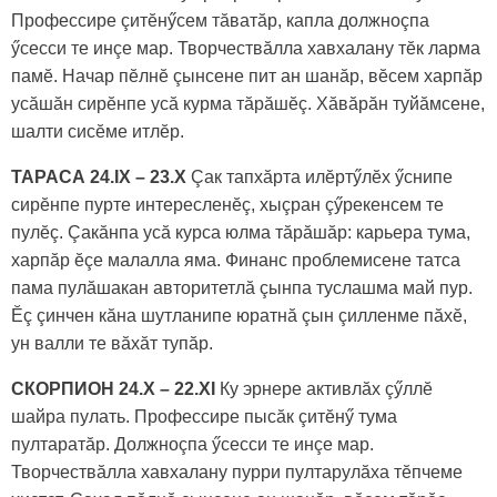
Профессире çитӗнӳсем тăватăр, капла должноçпа
ӳсесси те инçе мар. Творчествăлла хавхалану тӗк ларма
памӗ. Начар пӗлнӗ çынсене пит ан шанăр, вӗсем харпăр
усăшăн сирӗнпе усă курма тăрăшӗç. Хăвăрăн туйăмсене,
шалти сисӗме итлӗр.
ТАРАСА 24.IX – 23.X
Çак тапхăрта илӗртӳлӗх ӳснипе
сирӗнпе пурте интересленӗç, хыçран çӳрекенсем те
пулӗç. Çакăнпа усă курса юлма тăрăшăр: карьера тума,
харпăр ӗçе малалла яма. Финанс проблемисене татса
пама пулăшакан авторитетлă çынпа туслашма май пур.
Ӗç çинчен кăна шутланипе юратнă çын çилленме пăхӗ,
ун валли те вăхăт тупăр.
СКОРПИОН 24.X – 22.XI
Ку эрнере активлăх çӳллӗ
шайра пулать. Профессире пысăк çитӗнӳ тума
пултаратăр. Должноçпа ӳсесси те инçе мар.
Творчествăлла хавхалану пурри пултарулăха тӗпчеме