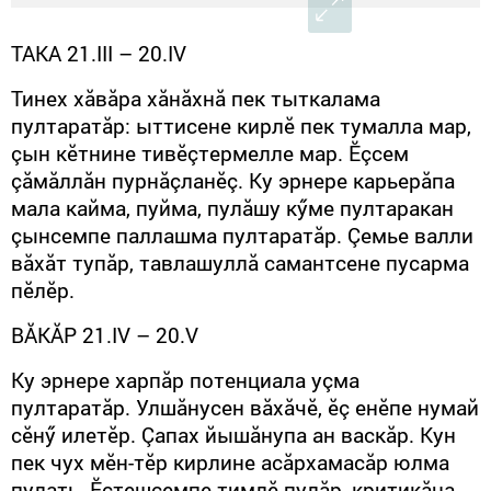
ТАКА 21.
III
– 20.
IV
Тинех хăвăра хăнăхнă пек тыткалама
пултаратăр: ыттисене кирлӗ пек тумалла мар,
çын кӗтнине тивӗçтермелле мар. Ӗçсем
çăмăллăн пурнăçланӗç. Ку эрнере карьерăпа
мала кайма, пуйма, пулăшу кӳме пултаракан
çынсемпе паллашма пултаратăр. Çемье валли
вăхăт тупăр, тавлашуллă самантсене пусарма
пӗлӗр.
ВĂКĂР
21.
IV
– 20.
V
Ку эрнере харпăр потенциала уçма
пултаратăр. Улшăнусен вăхăчӗ, ӗç енӗпе нумай
сӗнӳ илетӗр. Çапах йышăнупа ан васкăр. Кун
пек чух мӗн-тӗр кирлине асăрхамасăр юлма
пулать. Ӗçтешсемпе тимлӗ пулăр, критикăна