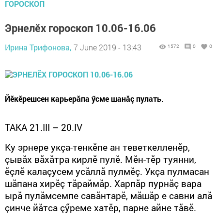
ГОРОСКОП
Эрнелӗх гороскоп 10.06-16.06
Ирина Трифонова,
7 June 2019 - 13:43
1572
0
0
Йӗкӗрешсен карьерăпа ӳсме шанăç пулать.
ТАКА 21.
III
– 20.
IV
Ку эрнере укçа-тенкӗпе ан теветкелленӗр,
çывăх вăхăтра кирлӗ пулӗ. Мӗн-тӗр туянни,
ӗçлӗ калаçусем усăллă пулмӗç. Укçа пулмасан
шăпана хирӗç тăраймăр. Харпăр пурнăç вара
ырă пулăмсемпе савăнтарӗ, мăшăр е савни алă
çинче йăтса çӳреме хатӗр, парне айне тăвӗ.