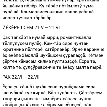
йышăнма пӗлӗр. Ку тӗрӗс пӗтӗмлетӳ тума
пулăшӗ. Канмаллисенче кил валли усăллă
япала туянма тăрăшăр.
ЙӖКӖРЕШСЕМ 21.
V
– 21.
VI
Çак тапхăрта нумай ырри, романтикăлла
тӗлпулусем пулӗç. Кам-тăр сире чунтан
юратнине пӗлтерӗ, хатӗрленӗр. Эрне варринче
ӗç енӗпе хăюллă шухăшсем çуралаççӗ. Кӗтмен
çӗртен хăнасем килме пултараççӗ. Ӗçре те,
килте те, çулçӳревсенче те ăнăçу малта пырӗ.
РАК 22.
VI
– 22.
VII
Ӗçпе çыхăннă шухăшсене пурнăçлама сире
шанчăклă тус кирлӗ. Вăл тупăнать. Çăлтăрсем
таврари çынсене тимлӗрех сăнаса чунпа
хăвăра çывăххине асăрхама сӗнеççӗ, вăл