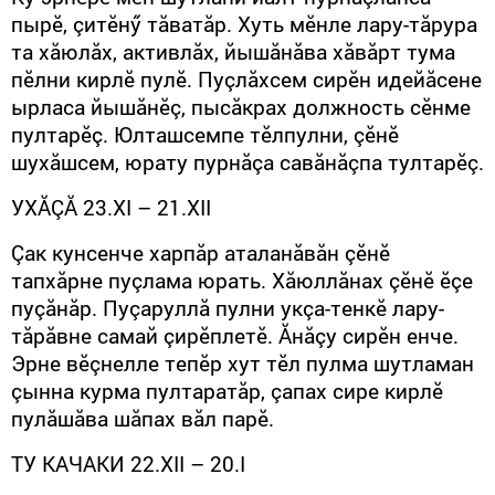
пырӗ, çитӗнӳ тăватăр. Хуть мӗнле лару-тăрура
та хăюлăх, активлăх, йышăнăва хăвăрт тума
пӗлни кирлӗ пулӗ. Пуçлăхсем сирӗн идейăсене
ырласа йышăнӗç, пысăкрах должность сӗнме
пултарӗç. Юлташсемпе тӗлпулни, çӗнӗ
шухăшсем, юрату пурнăçа савăнăçпа тултарӗç.
УХ
ĂÇĂ
23.
XI
– 21.
XII
Çак кунсенче харпăр аталанăвăн çӗнӗ
тапхăрне пуçлама юрать. Хăюллăнах çӗнӗ ӗçе
пуçăнăр. Пуçаруллă пулни укçа-тенкӗ лару-
тăрăвне самай çирӗплетӗ. Ăнăçу сирӗн енче.
Эрне вӗçнелле тепӗр хут тӗл пулма шутламан
çынна курма пултаратăр, çапах сире кирлӗ
пулăшăва шăпах вăл парӗ.
ТУ КА­ЧАКИ 22.
XII
– 20.
I