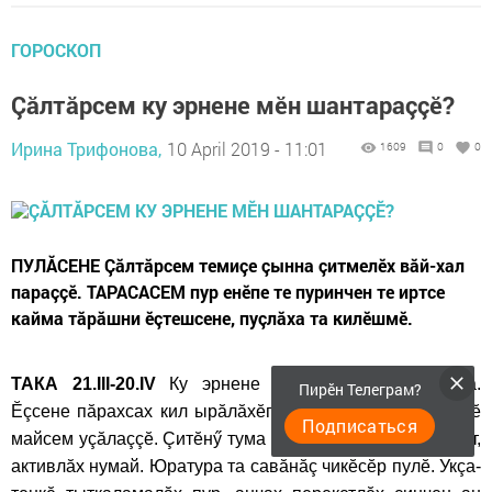
ГОРОСКОП
Çăлтăрсем ку эрнене мӗн шантараççӗ?
Ирина Трифонова,
10 April 2019 - 11:01
1609
0
0
ПУЛĂСЕНЕ Çăлтăрсем темиçе çынна çитмелӗх вăй-хал
параççӗ. ТАРАСАСЕМ пур енӗпе те пуринчен те иртсе
кайма тăрăшни ӗçтешсене, пуçлăха та килӗшмӗ.
ТАКА 21.III-20.IV
Ку эрнене çемьене халалламалла.
Пирӗн Телеграм?
Ӗçсене пăрахсах кил ырăлăхӗпе киленӗр. Ӗçре те çӗнӗ
Подписаться
майсем уçăлаççӗ. Çитӗнӳ тума пултаратăр. Вăй-хал ӳсет,
активлăх нумай. Юратура та савăнăç чикӗсӗр пулӗ. Укçа-