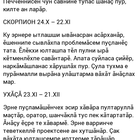
Пӗчченнисен чун савнине тупас шанăç пур,
килте ан ларăр.
СКОРПИОН 24.
X
– 22.
XI
Ку эрнере ытлашши ывăнасран асăрханăр,
ӗшеннипе сывлăхпа проблемăсем пуçланӗç
тата. Ӗлӗкхи юлташпа тӗл пулни ырă
кӗтменлӗхпе савăнтарӗ. Апата суйласа çийӗр,
наркăмăшланас хăрушлăх пур. Çула тухма е
пурăнмалли вырăна улăштарма вăхăт ăнăçлах
мар.
УХ
ĂÇĂ
23.
XI
– 21.
XII
Эрне пуçламăшӗнчех эсир хăвăра пултаруллă
маçтăр, оратор, шанчăклă тус пек кăтартатăр.
Ăнăçу ӗçре те хăвармӗ. Эрне варринче
теветкеллӗ проектсене ан хутшăнăр. Çак
вăхăта юлташсемпе ирттерме тăрăшăр.