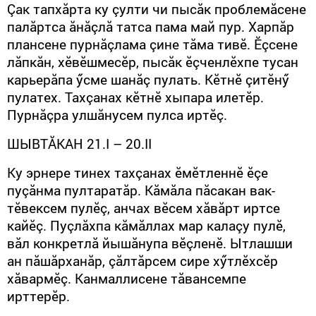
Çак тапхăрта ку çулти чи пысăк проблемăсене
палăртса ăнăçлă татса пама май пур. Харпăр
плансене пурнăçлама çине тăма тивӗ. Ӗçсене
лăпкăн, хӗвӗшмесӗр, пысăк ӗçченлӗхпе тусан
карьерăпа ӳсме шанăç пулать. Кӗтнӗ çитӗнӳ
пулатех. Тахçанах кӗтнӗ хыпара илетӗр.
Пурнăçра улшăнусем пулса иртӗç.
ШЫВТ
Ă
КАН 21.I – 20.II
Ку эрнере тинех тахçанах ӗмӗтленнӗ ӗçе
пуçăнма пултаратăр. Кăмăла пăсакан вак-
тӗвексем пулӗç, анчах вӗсем хăвăрт иртсе
кайӗç. Пуçлăхпа кăмăллах мар калаçу пулӗ,
вăл конкретлă йышăнупа вӗçленӗ. Ытлашши
ан пăшăрханăр, çăлтăрсем сире хӳтлӗхсӗр
хăвармӗç. Канмаллисене тăвансемпе
ирттерӗр.