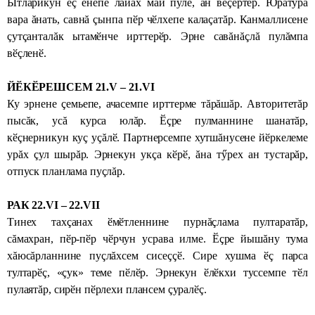
Ытларикун ӗç енӗпе лайăх май пулӗ, ан вӗçертӗр. Юратура
вара ăнать, савнă çынпа пӗр чӗлхепе калаçатăр. Канмаллисене
çутçанталăк ытамӗнче ирттерӗр. Эрне савăнăçлă пулăмпа
вӗçленӗ.
ЙӖКӖРЕШСЕМ 21.V – 21.VI
Ку эрнене çемьепе, ачасемпе ирттерме тăрăшăр. Авторитетăр
пысăк, усă курса юлăр. Ӗçре пулманнине шанатăр,
кӗçнерникун куç уçăлӗ. Партнерсемпе хутшăнусене йӗркелеме
урăх çул шырăр. Эрнекун укçа кӗрӗ, ăна тӳрех ан тустарăр,
отпуск планлама пуçлăр.
РАК 22.VI – 22.VII
Тинех тахçанах ӗмӗтленнине пурнăçлама пултаратăр,
сăмахран, пӗр-пӗр чӗрчун усрава илме. Ӗçре йышăну тума
хăюсăрланнине пуçлăхсем сисеççӗ. Сире хушма ӗç парса
тултарӗç, «çук» теме пӗлӗр. Эрнекун ӗлӗкхи туссемпе тӗл
пулаятăр, сирӗн пӗрлехи плансем çуралӗç.