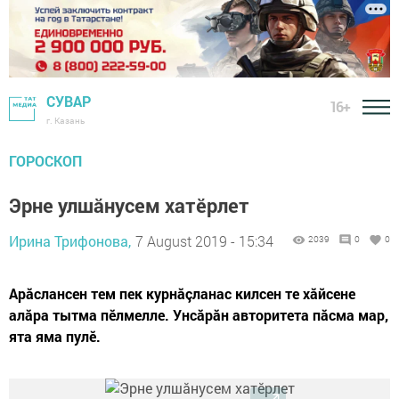
СУВАР
16+
г. Казань
ГОРОСКОП
Эрне улшăнусем хатӗрлет
Ирина Трифонова,
7 August 2019 - 15:34
2039
0
0
Арăслансен тем пек курнăçланас килсен те хăйсене
алăра тытма пӗлмелле. Унсăрăн авторитета пăсма мар,
ята яма пулӗ.