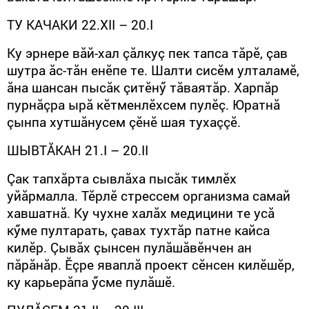
ТУ КА­ЧАКИ 22.
XII
– 20.
I
Ку эрнере вăй-хал çăлкуç пек тапса тăрӗ, çав
шутра ăс-тăн енӗпе те. Шалти сисӗм улталамӗ,
ăна шансан пысăк çитӗнӳ тăваятăр. Харпăр
пурнăçра ырă кӗтменлӗхсем пулӗç. Юратнă
çынпа хутшăнусем çӗнӗ шая тухаççӗ.
ШЫВТ
Ă
КАН 21.I – 20.II
Çак тапхăрта сывлăха пысăк тимлӗх
уйăрмалла. Тӗрлӗ стрессем организма самай
хавшатнă. Ку чухне халăх медицини те усă
кӳме пултарать, çавах тухтăр патне кайса
килӗр. Çывăх çынсен пулăшăвӗнчен ан
пăрăнăр. Ӗçре яваплă проект сӗнсен килӗшӗр,
ку карьерăпа ӳсме пулăшӗ.