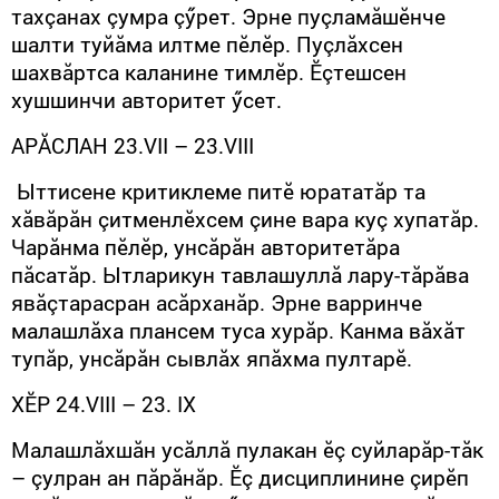
тахçанах çумра çӳрет. Эрне пуçламăшӗнче
шалти туйăма илтме пӗлӗр. Пуçлăхсен
шахвăртса каланине тимлӗр. Ӗçтешсен
хушшинчи авторитет ӳсет.
АРĂСЛАН
23.
VII
– 23.
VIII
Ыттисене критиклеме питӗ юрататăр та
хăвăрăн çитменлӗхсем çине вара куç хупатăр.
Чарăнма пӗлӗр, унсăрăн авторитетăра
пăсатăр. Ытларикун тавлашуллă лару-тăрăва
явăçтарасран асăрханăр. Эрне варринче
малашлăха плансем туса хурăр. Канма вăхăт
тупăр, унсăрăн сывлăх япăхма пултарӗ.
Х
Ӗ
Р 24.
VIII
– 23.
IX
Малашлăхшăн усăллă пулакан ӗç суйларăр-тăк
– çулран ан пăрăнăр. Ӗç дисциплинине çирӗп