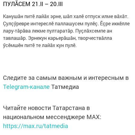
ПУЛ
Ă
СЕМ 21.
II
– 20.
III
Канушăн питӗ лайăх эрне, шăп халӗ отпуск илме вăхăт.
Çулçӳревре интереслӗ паллашусем пулӗç. Ӗçре иккӗлле
лару-тăрăва лекме пултаратăр. Пуçлăхсемпе ан
тавлашăр. Эрнекун карьерăшăн, творчествăлла
ӳсӗмшӗн питӗ те лайăх кун пулӗ.
Следите за самым важным и интересным в
Telegram-канале
Татмедиа
Читайте новости Татарстана в
национальном мессенджере MАХ:
https://max.ru/tatmedia