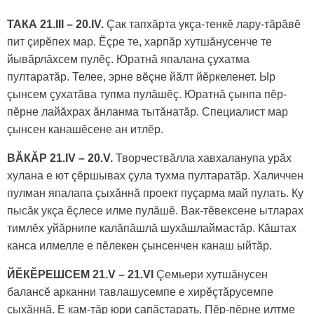
ТАКА 21.III – 20.IV.
Çак тапхăрта укçа-тенкӗ лару-тăрăвӗ
пит çирӗпех мар. Ӗçре те, харпăр хутшăнусенче те
йывăрлăхсем пулӗç. Юратнă япалана çухатма
пултаратăр. Телее, эрне вӗçне йăлт йӗркеленет. Ыр
çынсем çухатăва тупма пулăшӗç. Юратнă çынпа пӗр-
пӗрне лайăхрах ăнланма тытăнатăр. Специалист мар
çынсен канашӗсене ан итлӗр.
ВĂКĂР 21.IV – 20.V.
Творчествăлла хавхаланупа урăх
хулана е ют çӗршывах çула тухма пултаратăр. Халиччен
пулман япалапа çыхăннă проект пуçарма май пулать. Ку
пысăк укçа ӗçлесе илме пулăшӗ. Вак-тӗвексене ытларах
тимлӗх уйăрнипе калăпăшлă шухăшлаймастăр. Кăштах
канса илмелле е пӗлекен çынсенчен канаш ыйтăр.
ЙӖКӖРЕШСЕМ 21.V – 21.VI
Çемьери хутшăнусен
балансӗ арканни тавлашусемпе е хирӗçтăрусемпе
çыхăннă. Е кам-тăр юри çапăçтарать. Пӗр-пӗрне илтме