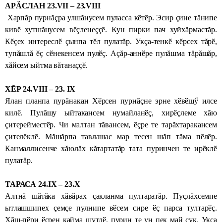
АРĂСЛАН 23.VII – 23.VIII
Харпăр пурнăçра улшăнусем пуласса кӗтӗр. Эсир çине тăнипе
кивӗ хутшăнусем вӗçленеççӗ. Кун пирки пач хуйхăрмастăр.
Кӗçех интереслӗ çынпа тӗл пулатăр. Укçа-тенкӗ кӗрсех тăрӗ,
тупăшлă ӗç сӗнекенсем пулӗç. Аçăр-аннӗре пулăшма тăрăшăр,
хăйсем ыйтма вăтанаççӗ.
ХӖР 24.VIII – 23. IX
Ялан планпа пурăнакан Хӗрсен пурнăçне эрне хӗвӗшӳ илсе
килӗ. Пулăшу ыйтакансем нумайланӗç, хирӗçлеме хăю
çитерейместӗр. Чи малтан тăвансем, ӗçре те тарăхтаракансем
çителӗклӗ. Мăшăрпа тавлашас мар тесен шăп тăма пӗлӗр.
Канмаллисенче хăюлăх кăтартатăр тата пуринчен те ирӗклӗ
пулатăр.
ТАРАСА 24.IX – 23.X
Алтнă шăтăка хăвăрах çакланма пултаратăр. Пуçлăхсемпе
ытлашшипех çемçе пулнипе вӗсем сире ӗç парса тултарӗç.
Хăш-пӗри ӗçрен кайма шутлӗ, пурин те ун пек май çук. Укçа