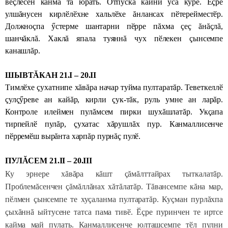
вӗçлесен канма та юрать. Отпуска кайни усă кӳрӗ. Ӗçре
улшăнусен кирлӗлӗхне хальлӗхе ăнлансах пӗтерейместӗр.
Должноçпа ӳстерме шантарни пӗрре пăхма çеç ăнăçлă,
шанчăклă. Хаклă япала туяннă чух пӗлекен çынсемпе
канашлăр.
ШЫВТĂКАН 21.I – 20.II
Тимлӗхе çухатнипе хăвăра начар туйма пултаратăр. Теветкеллӗ
çулçӳреве ан кайăр, кирли çук-тăк, руль умне ан ларăр.
Контроле илеймен пулăмсем пирки шухăшлатăр. Укçапа
тирпейлӗ пулăр, çухатас хăрушлăх пур. Канмаллисенче
пӗрремӗш вырăнта харпăр пурнăç пулӗ.
ПУЛĂСЕМ 21.II – 20.III
Ку эрнере хăвăра кăшт çăмăлттайрах тыткалатăр.
Проблемăсенчен çăмăллăнах хăтăлатăр. Тăвансемпе кăна мар,
пӗлмен çынсемпе те хуçаланма пултаратăр. Куçман пурлăхпа
çыхăннă ыйтусене татса пама тивӗ. Ӗçре пуринчен те иртсе
кайма май пулать. Канмаллисенче юлташсемпе тӗл пулни