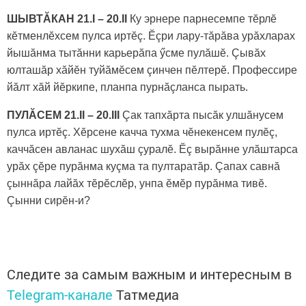
ШЫВТĂКАН 21.I – 20.II
Ку эрнере парнесемпе тӗрлӗ
кӗтменлӗхсем пулса иртӗç. Ӗçри лару-тăрăва урăхларах
йышăнма тытăнни карьерăпа ӳсме пулăшӗ. Çывăх
юлташăр хăйӗн туйăмӗсем çинчен пӗлтерӗ. Профессире
йăлт хăй йӗркипе, планпа пурнăçланса пырать.
ПУЛĂСЕМ 21.II – 20.III
Çак тапхăрта пысăк улшăнусем
пулса иртӗç. Хӗрсене качча тухма чӗнекенсем пулӗç,
каччăсен авланас шухăш çуралӗ. Ӗç вырăнне улăштарса
урăх çӗре пурăнма куçма та пултаратăр. Çапах савнă
çыннăра лайăх тӗрӗслӗр, унпа ӗмӗр пурăнма тивӗ.
Çынни сирӗн-и?
Следите за самым важным и интересным в
Telegram-канале
Татмедиа