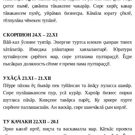
çитсе пымӗ, çавăнпа тăкаксене чакарăр. Сире хирӗç кавар
тăвакансем пулӗç, уйрăмах бизнесра. Кăмăла юрату çӗклӗ,
тӗлпулăва чӗнекен тупăнӗ.
СКОРПИОН 24.X – 22.XI
Вăй-хал ӳснине туятăр.
Энергие турт­са илекен çынран тинех
хăтăлатăр. Имиджа улăштарни хавхалантарӗ. Юратури
хутшăнусем çирӗпех мар, сире улталама пултараççӗ. Ӗçре
пысăкрах должность сӗнме е преми пама пултараççӗ.
УХĂÇĂ 23.XI – 21.XII
Пӗрре пăхма ӗç йывăр пек туйăнсан та ăнăçу пуласса шанăр.
Сире пулăшакансем пур, усă курăр. Харпăр бизнес пирки
шутласа пăхăр. Кивçене тавăрса парӗç. Ку эрнере пурте
сирӗнпе паллашасшăн. Ан васкăр, сире шанчăклă çын кирлӗ.
ТУ КАЧАКИ 22.XII – 20.I
Эрне канлӗ иртӗ, ниçта та васкамалла мар. Кăткăс проекта