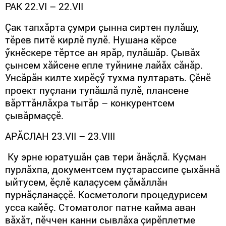
РАК 22.
VI
– 22.
VII
Çак тапхăрта çумри çынна сиртен пулăшу,
тӗрев питӗ кирлӗ пулӗ. Нушана кӗрсе
ӳкнӗскере тӗртсе ан ярăр, пулăшăр. Çывăх
çынсем хăйсене епле туйнине лайăх сăнăр.
Унсăрăн килте хирӗçӳ тухма пултарать. Çӗнӗ
проект пуçлани тупăшлă пулӗ, плансене
вăрттăнлăхра тытăр – конкурентсем
çывăрмаççӗ.
АРĂСЛАН
23.
VII
– 23.
VIII
Ку эрне юратушăн çав тери ăнăçлă. Куçман
пурлăхпа, документсем пуçтарассипе çыхăннă
ыйтусем, ӗçлӗ калаçусем çăмăллăн
пурнăçланаççӗ. Косметологи процедурисем
усса кайӗç. Стоматолог патне кайма аван
вăхăт, пӗччен канни сывлăха çирӗплетме