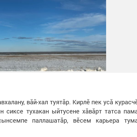
халану, вăй-хал туятăр. Кирлӗ пек усă курасч
н сиксе тухакан ыйтусене хăвăрт татса пам
çынсемпе паллашатăр, вӗсем карьера тум