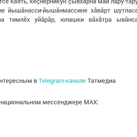
се каять, кӗçнерникун çывхарнă май лару-тăр
ене йышăнасси-йышăнмассине хăвăрт шутлас
ра тимлӗх уйăрăр, юлашки вăхăтра ывăнс
интересным в
Telegram-канале
Татмедиа
в национальном мессенджере MАХ: