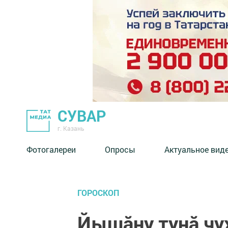
СУВАР
г. Казань
Фотогалереи
Опросы
Актуальное вид
ГОРОСКОП
Йышăну тунă чу