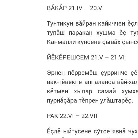
ВĂКĂР 21.IV – 20.V
Тунтикун вăйран кайиччен ӗç
тупăш паракан хушма ӗç туп
Канмалли кунсене çывăх çынс
ЙӖКӖРЕШСЕМ 21.V – 21.VI
Эрнен пӗрремӗш çурринче çӗ
вак-тӗвекпе аппаланса вăй-ха
кӗтмен хыпар самай хумха
пурнăçăра тӗпрен улăштарӗç.
РАК 22.VI – 22.VII
Ӗçлӗ ыйтусене сӳтсе явнă чу