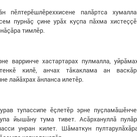
н пӗлтерӗшлӗреххисене палăртса хумалла
сем пурнăç çине урăх куçпа пăхма хистеççӗ
нăçăра тимлӗр.
рне варринче хастартарах пулмалла, уйрăма
-тенкӗ килӗ, анчах тăкаклама ан васкăр
не лайăхрах ăнланса илетӗр.
урав тупассипе ӗçлетӗр эрне пуçламăшӗнче
упа йышăну тума тивет. Асăрхануллă пулăр
асси унран килет. Шăматкун пултарулăхăр