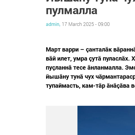
пулмалла
admin,
17 March 2025 - 09:00
Март варри – çанталăк вăраннă
вăй илет, умра çутă пуласлăх.
пуçланнă тесе ăнланмалла. Эм
йышăну тунă чух чăрмантараср
тупаймасть, кам-тăр ăнăçăва 