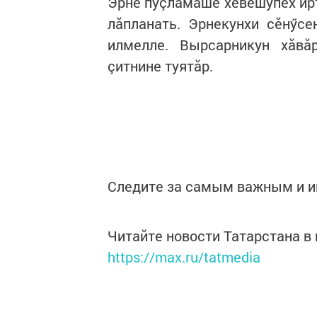
Эрне пуçламăшӗ хӗвӗшӳпех ирт
лăпланать. Эрнекунхи сӗнӳс
илмелле. Вырсарникун хăвă
çитнине туятăр.
Следите за самым важным и 
Читайте новости Татарстана 
https://max.ru/tatmedia