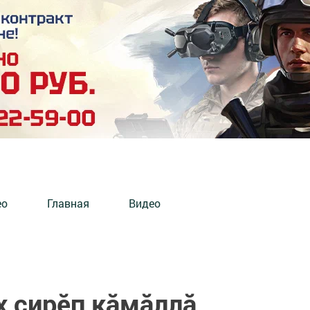
ео
Главная
Видео
х çирӗп кăмăллă