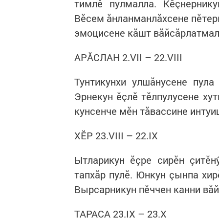
тимлӗ пулмалла. Кӗçнернику
Вӗсем ăнланманлăхсене пӗтер
эмоцисене кăшт вăйсăрлатма
АРĂСЛАН 2.VII – 22.VIII
Тунтикунхи улшăнусене пула 
Эрнекун ӗçлӗ тӗлпулусене ху
кунсенче мӗн тăвассине интуи
ХӖР 23.VIII – 22.IX
Ытларикун ӗçре сирӗн çитӗн
тапхăр пулӗ. Юнкун çынпа хир
Вырсарникун пӗччен канни вăй
ТАРАСА 23.IX – 23.X