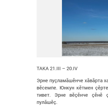
ТАКА 21.III – 20.IV
Эрне пуçламăшӗнче хăвăрта хав
вӗсемпе. Юнкун кӗтмен çӗрте
тивет. Эрне вӗçӗнче çӗнӗ 
пулăшӗç.