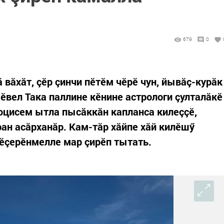
679
0
 вăхăт, çӗр çинчи пӗтӗм чӗрӗ чун, йывăç-курăк
 Хӗвел Така паллине кӗнине астрологи çулталăкӗ
оцисем ытла пысăккăн капланса килеççӗ,
ан асăрханăр. Кам-тăр хăйпе хăй килӗшӳ
вӗçерӗнмелле мар çирӗп тытать.