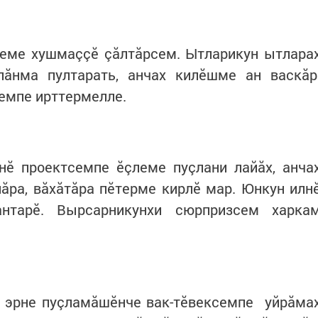
леме хушмаççӗ çăлтăрсем. Ытларикун ытлара
ăнма пултарать, анчах килӗшме ан васкăр
емпе ирттермелле.
нӗ проектсемпе ӗçлеме пуçлани лайăх, анча
лăра, вăхăтăра пӗтерме кирлӗ мар. Юнкун илн
нтарӗ. Вырсарникунхи сюрпризсем харка
х эрне пуçламăшӗнче вак-тӗвексемпе уйрăма