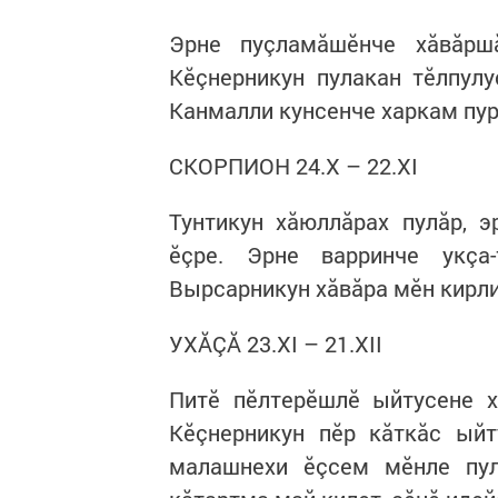
Эрне пуçламăшӗнче хăвăршă
Кӗçнерникун пулакан тӗлпулу
Канмалли кунсенче харкам пур
СКОРПИОН 24.X – 22.XI
Тунтикун хăюллăрах пулăр, э
ӗçре. Эрне варринче укçа
Вырсарникун хăвăра мӗн кирли
УХĂÇĂ 23.XI – 21.XII
Питӗ пӗлтерӗшлӗ ыйтусене х
Кӗçнерникун пӗр кăткăс ыйт
малашнехи ӗçсем мӗнле пул