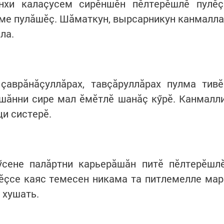
нхи калаçусем сирӗншӗн пӗлтерӗшлӗ пулӗç
ме пулăшӗç. Шăматкун, вырсарникун канмалла
лла.
çаврăнăçуллăрах, тавçăруллăрах пулма тивӗ
тшăнни сире мал ӗмӗтлӗ шанăç кӳрӗ. Канмалл
ци систерӗ.
ӳсене палăртни карьерăшăн питӗ пӗлтерӗшл
ӗçсе каяс темесен никама та питлемелле мар
 хушать.