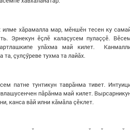
йăсемпе хавхаланатăр.
х илме хăрамалла мар, мӗншӗн тесен ку сама
ть. Эрнекун ӗçлӗ калаçусем пулаççӗ. Вӗсе
картлашкипе улăхма май килет. Канмалл
 та, çулçӳреве тухма та лайăх.
сем патне тунтикун таврăнма тивет. Интуиц
авлашусенчен пăрăнма май килет. Вырсарнику
ни, канса вăй илни кăмăла çӗклет.