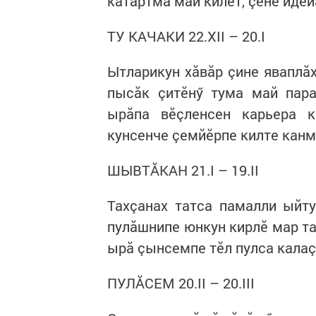
кăтартма май килет, çӗнӗ иде
ТУ КАЧАКИ 22.XII – 20.I
Ытларикун хăвăр çине яваплă
пысăк çитӗнӳ тума май пара
ырăпа вӗçленсен карьера 
кунсенче çемйӗрпе килте канма
ШЫВТĂКАН 21.I – 19.II
Тахçанах татса памалли ыйту
пулăшнипе юнкун кирлӗ мар т
ырă çынсемпе тӗл пулса калаç
ПУЛĂСЕМ 20.II – 20.III