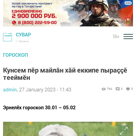
СУВАР
16+
г. Казань
ГОРОСКОП
Кунсем пӗр майлăн хăй еккипе пыраççӗ
тееймӗн
admin,
27 January 2023 - 11:43
764
0
0
Эрнелӗх гороскоп 30.01 – 05.02