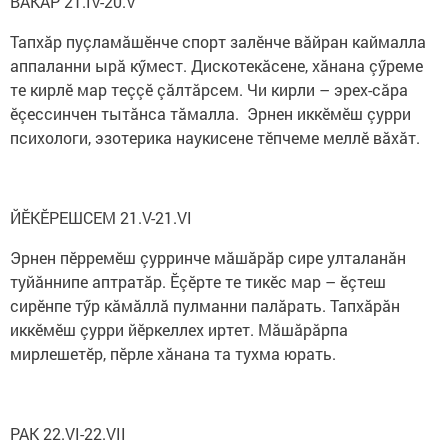
ВĂКĂР 21.IV-20.V
Тапхăр пуçламăшӗнче спорт залӗнче вăйран каймалла
аппаланни ырă кӳмест. Дискотекăсене, хăнана çӳреме
те кирлӗ мар теççӗ çăлтăрсем. Чи кирли – эрех-сăра
ӗçессинчен тытăнса тăмалла. Эрнен иккӗмӗш çурри
психологи, эзотерика наукисене тӗпчеме меллӗ вăхăт.
ЙӖКӖРЕШСЕМ 21.V-21.VI
Эрнен пӗрремӗш çурринче мăшăрăр сире улталанăн
туйăннипе аптратăр. Ӗçӗрте те тикӗс мар – ӗçтеш
сирӗнпе тӳр кăмăллă пулманни палăрать. Тапхăрăн
иккӗмӗш çурри йӗркеллех иртет. Мăшăрăрпа
мирлешетӗр, пӗрле хăнана та тухма юрать.
РАК 22.VI-22.VII