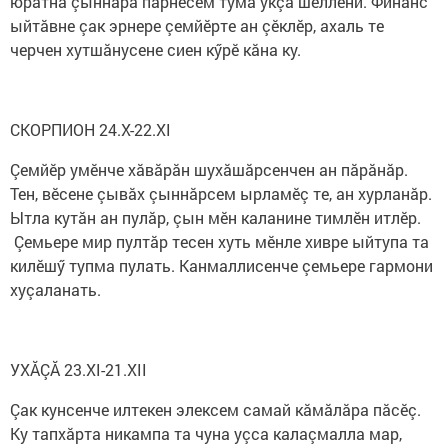
юратнă çыннăра парнесем тума укçа шеллени. Финанс
ыйтăвне çак эрнере çемйӗрте ан çӗклӗр, ахаль те
черчен хутшăнусене сиен кӳрӗ кăна ку.
СКОРПИОН 24.X-22.XI
Çемйӗр умӗнче хăвăрăн шухăшăрсенчен ан пăрăнăр.
Тен, вӗсене çывăх çыннăрсем ырламӗç те, ан хурланăр.
Ытла кутăн ан пулăр, çын мӗн каланине тимлӗн итлӗр.
Çемьере мир пултăр тесен хуть мӗнле хивре ыйтупа та
килӗшӳ тупма пулать. Канмаллисенче çемьере гармони
хуçаланать.
УХĂÇĂ 23.XI-21.XII
Çак кунсенче илтекен элексем самай кăмăлăра пăсӗç.
Ку тапхăрта никампа та чуна уçса калаçмалла мар,