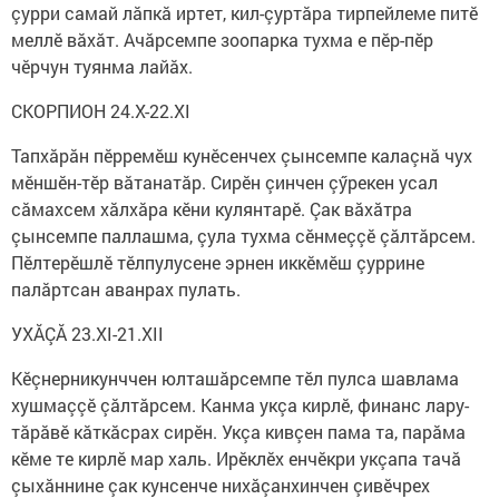
çурри самай лăпкă иртет, кил-çуртăра тирпейлеме питӗ
меллӗ вăхăт. Ачăрсемпе зоопарка тухма е пӗр-пӗр
чӗрчун туянма лайăх.
СКОРПИОН 24.X-22.XI
Тапхăрăн пӗрремӗш кунӗсенчех çынсемпе калаçнă чух
мӗншӗн-тӗр вăтанатăр. Сирӗн çинчен çӳрекен усал
сăмахсем хăлхăра кӗни кулянтарӗ. Çак вăхăтра
çынсемпе паллашма, çула тухма сӗнмеççӗ çăлтăрсем.
Пӗлтерӗшлӗ тӗлпулусене эрнен иккӗмӗш çуррине
палăртсан аванрах пулать.
УХĂÇĂ 23.XI-21.XII
Кӗçнерникунччен юлташăрсемпе тӗл пулса шавлама
хушмаççӗ çăлтăрсем. Канма укçа кирлӗ, финанс лару-
тăрăвӗ кăткăсрах сирӗн. Укçа кивçен пама та, парăма
кӗме те кирлӗ мар халь. Ирӗклӗх енчӗкри укçапа тачă
çыхăннине çак кунсенче нихăçанхинчен çивӗчрех