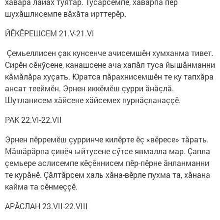
хăвăра лайăх туятăр. Тусăрсемпе, хăвăрпа пӗр
шухăшлисемпе вăхăта ирттерӗр.
ЙӖКӖРЕШСЕМ 21.V-21.VI
Çемьеллисен çак кунсенче ачисемшӗн хумханма тивет.
Сирӗн сӗнӳсене, канашсене ача хапăл туса йышăнманни
кăмăлăра хуçать. Юратса пăрахнисемшӗн те ку тапхăра
ансат тееймӗн. Эрнен иккӗмӗш çурри ăнăçлă.
Шутланисем хăйсене хăйсемех пурнăçланаççӗ.
РАК 22.VI-22.VII
Эрнен пӗрремӗш çурринче килӗрте ӗç «вӗресе» тăрать.
Мăшăрăрпа çивӗч ыйтусене сӳтсе явмалла мар. Çапла
çемьере аслисемпе кӗçӗннисем пӗр-пӗрне ăнланманни
те курăнӗ. Çăлтăрсем халь хăна-вӗрле пухма та, хăнана
кайма та сӗнмеççӗ.
АРĂСЛАН 23.VII-22.VIII