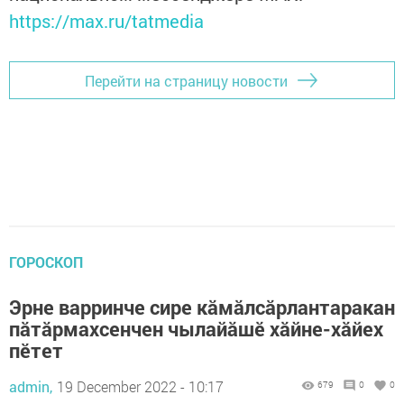
https://max.ru/tatmedia
Перейти на страницу новости
ГОРОСКОП
Эрне варринче сире кăмăлсăрлантаракан
пăтăрмахсенчен чылайăшӗ хăйне-хăйех
пӗтет
admin,
19 December 2022 - 10:17
679
0
0