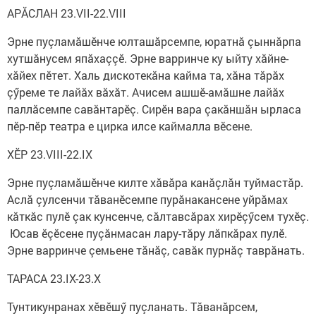
АРĂСЛАН 23.VII-22.VIII
Эрне пуçламăшӗнче юлташăрсемпе, юратнă çыннăрпа
хутшăнусем япăхаççӗ. Эрне варринче ку ыйту хăйне-
хăйех пӗтет. Халь дискотекăна кайма та, хăна тăрăх
çӳреме те лайăх вăхăт. Ачисем ашшӗ-амăшне лайăх
паллăсемпе савăнтарӗç. Сирӗн вара çакăншăн ырласа
пӗр-пӗр театра е цирка илсе каймалла вӗсене.
ХӖР 23.VIII-22.IX
Эрне пуçламăшӗнче килте хăвăра канăçлăн туймастăр.
Аслă çулсенчи тăванӗсемпе пурăнакансене уйрăмах
кăткăс пулӗ çак кунсенче, сăлтавсăрах хирӗçӳсем тухӗç.
Юсав ӗçӗсене пуçăнмасан лару-тăру лăпкăрах пулӗ.
Эрне варринче çемьене тăнăç, савăк пурнăç таврăнать.
ТАРАСА 23.IX-23.X
Тунтикунранах хӗвӗшӳ пуçланать. Тăванăрсем,