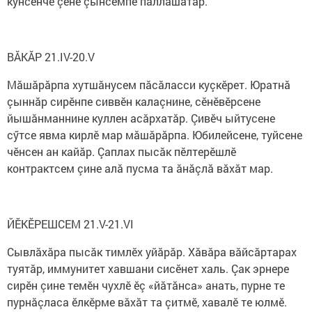
кунсенче çӗнӗ çынсемпе паллашатăр.
ВĂКĂР 21.IV-20.V
Мăшăрăрпа хутшăнусем пăсăласси куçкӗрет. Юратнă
çыннăр сирӗнпе сиввӗн калаçнине, сӗнӗвӗрсене
йышăнманнине куллен асăрхатăр. Çивӗч ыйтусене
сӳтсе явма кирлӗ мар мăшăрăрпа. Юбилейсене, туйсене
чӗнсен ан кайăр. Çаплах пысăк пӗлтерӗшлӗ
контрактсем çине алă пусма та ăнăçлă вăхăт мар.
ЙӖКӖРЕШСЕМ 21.V-21.VI
Сывлăхăра пысăк тимлӗх уйăрăр. Хăвăра вăйсăртарах
туятăр, иммунитет хавшани сисӗнет халь. Çак эрнере
сирӗн çине темӗн чухлӗ ӗç «йăтăнса» анать, пурне те
пурнăçласа ӗлкӗрме вăхăт та çитмӗ, хавалӗ те юлмӗ.