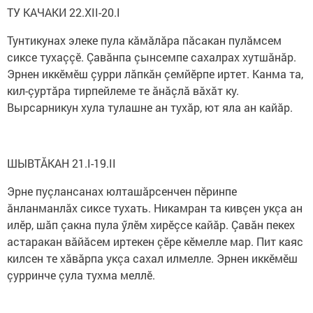
ТУ КАЧАКИ 22.XII-20.I
Тунтикунах элеке пула кăмăлăра пăсакан пулăмсем
сиксе тухаççӗ. Çавăнпа çынсемпе сахалрах хутшăнăр.
Эрнен иккӗмӗш çурри лăпкăн çемйӗрпе иртет. Канма та,
кил-çуртăра тирпейлеме те ăнăçлă вăхăт ку.
Вырсарникун хула тулашне ан тухăр, ют яла ан кайăр.
ШЫВТĂКАН 21.I-19.II
Эрне пуçлансанах юлташăрсенчен пӗринпе
ăнланманлăх сиксе тухать. Никамран та кивçен укçа ан
илӗр, шăп çакна пула ӳлӗм хирӗçсе кайăр. Çавăн пекех
астаракан вăйăсем иртекен çӗре кӗмелле мар. Пит каяс
килсен те хăвăрпа укçа сахал илмелле. Эрнен иккӗмӗш
çурринче çула тухма меллӗ.