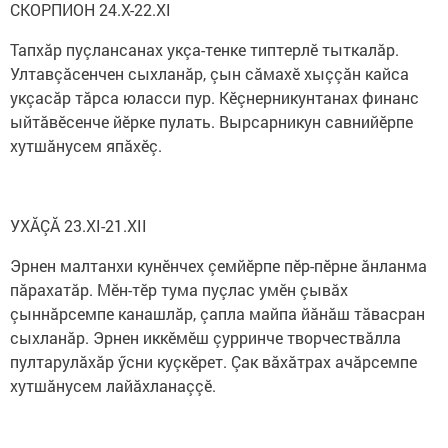
СКОРПИОН 24.X-22.XI
Тапхăр пуçлансанах укçа-тенке типтерлӗ тыткалăр.
Ултавçăсенчен сыхланăр, çын сăмахӗ хыççăн кайса
укçасăр тăрса юласси пур. Кӗçнерникунтанах финанс
ыйтăвӗсенче йӗрке пулать. Вырсарникун савнийӗрпе
хутшăнусем япăхӗç.
УХĂÇĂ 23.XI-21.XII
Эрнен малтанхи кунӗнчех çемйӗрпе пӗр-пӗрне ăнланма
пăрахатăр. Мӗн-тӗр тума пуçлас умӗн çывăх
çыннăрсемпе канашлăр, çапла майпа йăнăш тăвасран
сыхланăр. Эрнен иккӗмӗш çурринче творчествăлла
пултарулăхăр ӳсни куçкӗрет. Çак вăхăтрах ачăрсемпе
хутшăнусем лайăхланаççӗ.