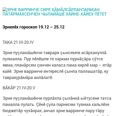
Эрнелӗх гороскоп 19.12 – 25.12
ТАКА 21.III-20.IV
Эрне пуçламăшӗнче таврари çынсемпе асăрхануллă
пулмалла. Пур пӗлӗшпе те харкам пурнăçăра сӳтсе
явма, планăрсем çинчен каласа пама кирлӗ мар – ятăр
кайӗ. Эрне варринче интереслӗ çынпа паллашатăр, ку
тавракурăмăра анлăлатӗ.
ВĂКĂР 21.IV-20.V
Эрне пуçламăшӗнче пурлăхпа çыхăннă ыйтусене татса
памалла пулать. Çӗнӗ çула парнесем туянма хальлӗхе
бюджетăр чухăнрах, анчах эрне варринче лару-тăру