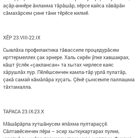
аçăр-аннӗре ăнланма тăрăшăр, хӗрсе кайса хăвăрăн
сăмахăрсем çине тăни тӗрӗсе килмӗ.
ХӖР 23.VIII-22.IX
Сывлăха профилактика тăвассипе процедурăсем
ирттермеллех çак эрнере. Халь сирӗн ӳпке хавшакрах,
кăшт ӳслӗк «çаклансан» та хытах чирлесе каяс
хăрушлăх пур. Пӗлӗшсенчен кампа-тăр урлă пулатăр,
çакă самай кăмăлăра хуçать. Çӗнӗ çынсемпе паллашма
тăхтамалла.
ТАРАСА 23.IX-23.X
Мăшăрăрпа хутшăнусем япăхма пултараççӗ.
Сăлтавӗсенчен пӗри – эсир хыткукартарах пулни,