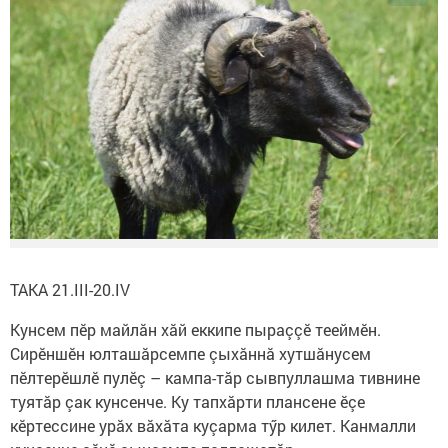
ТАКА 21.III-20.IV
Кунсем пӗр майлăн хăй еккипе пыраççӗ тееймӗн.
Сирӗншӗн юлташăрсемпе çыхăннă хутшăнусем
пӗлтерӗшлӗ пулӗç – кампа-тăр сывпуллашма тивнине
туятăр çак кунсенче. Ку тапхăрти плансене ӗçе
кӗртессине урăх вăхăта куçарма тӳр килет. Канмалли