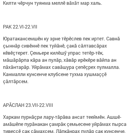
Килти чӗрчун туянма меллӗ вăхăт мар халь.
РАК 22.VI-22.VII
Юратакансемшӗн ку эрне тӗрӗслев пек иртет. Савнă
çыннăр сивӗннӗ пек туйăнӗ, çакă сăлтавсăрах
кӗвӗçтерет. Çемьере килӗшӳ упрас тетӗр-тӗк,
мăшăрăрпа кăра ан пулăр, хăвăр ирӗкӗре вăйпа ан
пăхăнтарăр. Уйрăмах савăшура çепӗçрех пулмалла.
Канмалли кунсенче клубсене тухма хушмаççӗ
çăлтăрсем.
АРĂСЛАН 23.VII-22.VIII
Харкам пурнăçри лару-тăрăва ансат тееймӗн. Ашшӗ-
амăшӗпе пурăнакан çамрăк çемьесене уйрăмах пырса
тивеççӗ çак сăмахсем. Лăпкăнрах пулăр çак кунсенче,