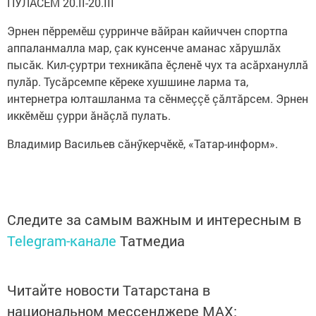
ПУЛĂСЕМ 20.II-20.III
Эрнен пӗрремӗш çурринче вăйран кайиччен спортпа
аппаланмалла мар, çак кунсенче аманас хăрушлăх
пысăк. Кил-çуртри техникăпа ӗçленӗ чух та асăрхануллă
пулăр. Тусăрсемпе кӗреке хушшине ларма та,
интернетра юлташланма та сӗнмеççӗ çăлтăрсем. Эрнен
иккӗмӗш çурри ăнăçлă пулать.
Владимир Васильев сăнӳкерчӗкӗ, «Татар-информ».
Следите за самым важным и интересным в
Telegram-канале
Татмедиа
Читайте новости Татарстана в
национальном мессенджере MАХ: