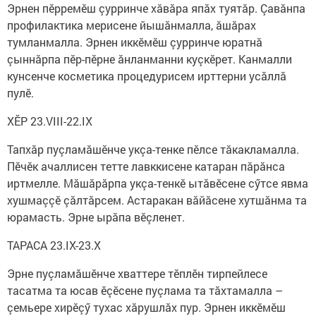
Эрнен пӗрремӗш çурринче хăвăра япăх туятăр. Çавăнпа
профилактика мерисене йышăнмалла, ăшăрах
тумланмалла. Эрнен иккӗмӗш çурринче юратнă
çыннăрпа пӗр-пӗрне ăнланманни куçкӗрет. Канмалли
кунсенче косметика процедурисем ирттерни усăллă
пулӗ.
ХӖР 23.VIII-22.IX
Тапхăр пуçламăшӗнче укçа-тенке пӗлсе тăкакламалла.
Пӗчӗк ачаллисен тетте лавккисене катаран пăрăнса
иртмелле. Мăшăрăрпа укçа-тенкӗ ытăвӗсене сӳтсе явма
хушмаççӗ çăлтăрсем. Астаракан вăйăсене хутшăнма та
юрамасть. Эрне ырăпа вӗçленет.
ТАРАСА 23.IX-23.X
Эрне пуçламăшӗнче хваттере тӗплӗн тирпейлесе
тасатма та юсав ӗçӗсене пуçлама та тăхтамалла –
çемьере хирӗçӳ тухас хăрушлăх пур. Эрнен иккӗмӗш