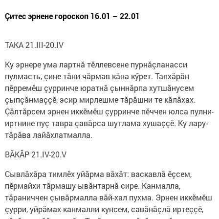
Çитес эрнене гороскоп 16.01 – 22.01
ТАКА 21.III-20.IV
Ку эрнере ума лартнă тӗллевсене пурнăçланасси
пулмасть, çине тăни чăрмав кăна кӳрет. Тапхăрăн
пӗрремӗш çурринче юратнă çыннăрпа хутшăнусем
çыпçăнмаççӗ, эсир мирлешме тăрăшни те кăлăхах.
Çăлтăрсем эрнен иккӗмӗш çурринче пӗччен юлса пулни-
иртнине пуç тавра çавăрса шутлама хушаççӗ. Ку лару-
тăрăва лайăхлатмалла.
ВĂКĂР 21.IV-20.V
Сывлăхăра тимлӗх уйăрма вăхăт: васкавлă ӗçсем,
пӗрмайхи тăрмашу ывăнтарнă сире. Канмалла,
тăраниччен çывăрмалла вăй-хал пухма. Эрнен иккӗмӗш
çурри, уйрăмах канмалли кунсем, савăнăçлă иртеççӗ,