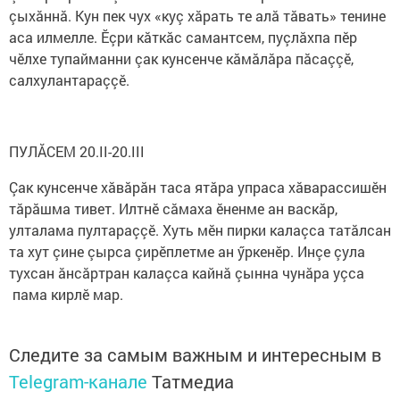
çыхăннă. Кун пек чух «куç хăрать те алă тăвать» тенине
аса илмелле. Ӗçри кăткăс самантсем, пуçлăхпа пӗр
чӗлхе тупайманни çак кунсенче кăмăлăра пăсаççӗ,
салхулантараççӗ.
ПУЛĂСЕМ 20.II-20.III
Çак кунсенче хăвăрăн таса ятăра упраса хăварассишӗн
тăрăшма тивет. Илтнӗ сăмаха ӗненме ан васкăр,
улталама пултараççӗ. Хуть мӗн пирки калаçса татăлсан
та хут çине çырса çирӗплетме ан ӳркенӗр. Инçе çула
тухсан ăнсăртран калаçса кайнă çынна чунăра уçса
пама кирлӗ мар.
Следите за самым важным и интересным в
Telegram-канале
Татмедиа