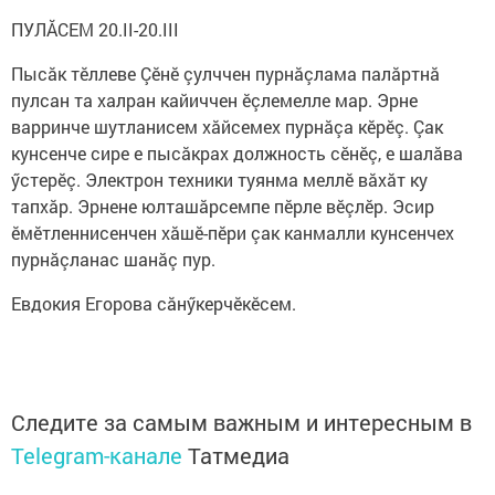
ПУЛĂСЕМ 20.II-20.III
Пысăк тӗллеве Çӗнӗ çулччен пурнăçлама палăртнă
пулсан та халран кайиччен ӗçлемелле мар. Эрне
варринче шутланисем хăйсемех пурнăçа кӗрӗç. Çак
кунсенче сире е пысăкрах должность сӗнӗç, е шалăва
ӳстерӗç. Электрон техники туянма меллӗ вăхăт ку
тапхăр. Эрнене юлташăрсемпе пӗрле вӗçлӗр. Эсир
ӗмӗтленнисенчен хăшӗ-пӗри çак канмалли кунсенчех
пурнăçланас шанăç пур.
Евдокия Егорова сăнӳкерчӗкӗсем.
Следите за самым важным и интересным в
Telegram-канале
Татмедиа