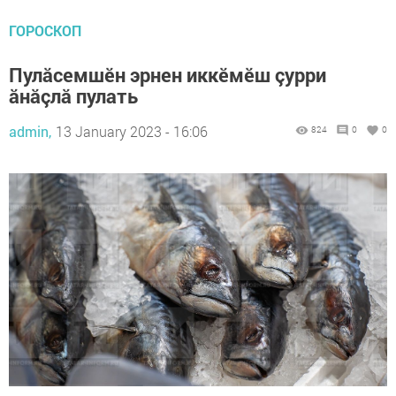
ГОРОСКОП
Пулăсемшӗн эрнен иккӗмӗш çурри
ăнăçлă пулать
admin,
13 January 2023 - 16:06
824
0
0