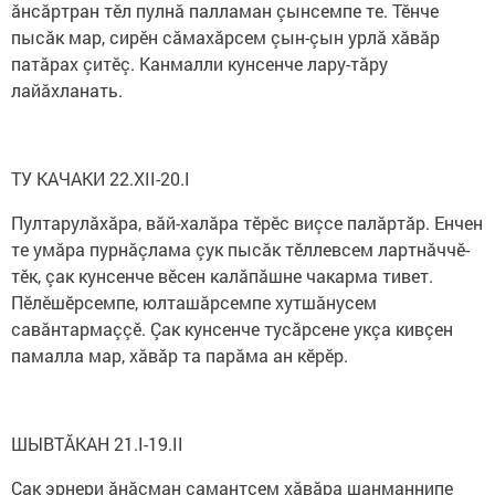
ăнсăртран тӗл пулнă палламан çынсемпе те. Тӗнче
пысăк мар, сирӗн сăмахăрсем çын-çын урлă хăвăр
патăрах çитӗç. Канмалли кунсенче лару-тăру
лайăхланать.
ТУ КАЧАКИ 22.XII-20.I
Пултарулăхăра, вăй-халăра тӗрӗс виçсе палăртăр. Енчен
те умăра пурнăçлама çук пысăк тӗллевсем лартнăччӗ-
тӗк, çак кунсенче вӗсен калăпăшне чакарма тивет.
Пӗлӗшӗрсемпе, юлташăрсемпе хутшăнусем
савăнтармаççӗ. Çак кунсенче тусăрсене укçа кивçен
памалла мар, хăвăр та парăма ан кӗрӗр.
ШЫВТĂКАН 21.I-19.II
Çак эрнери ăнăçман самантсем хăвăра шанманнипе