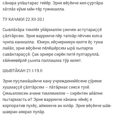
сăнара улăштарас тейӗр. Эрне вӗçӗнче кил-çуртăра
хăтлăх кӳме мӗн-тӗр туянмалла.
ТУ КАЧАКИ 22.XII-20.I
Сывлăхăра тимлӗх уйăрмалли çинчен астутараççӗ
çăлтăрсем. Эрне варринче пӗр тапхăр пӗччен юлса
чунпа канмалла. Юнкун, кӗçнерникун килте ӗç тума
лайăх, эрне вӗçӗнче пӗлӗшӗрсем ырă хыпарпа
савăнтараççӗ. Çак эрнере сирӗн питӗ пултаруллă,
хăйнеевӗрлӗ çынпа паллашма тӳр килет.
ШЫВТĂКАН 21.I-19.II
Эрне пуçламăшӗнче кану учрежденийӗсене çӳреме
хушмаççӗ çăлтăрсем – пăтăрмах сиксе тухӗ.
Çемьеллисен ачине тимлемелле – сирӗнтен айăпне
пытармасть-и? Эрне варринче хăнана чӗнӗç е
корпоратив пухӗç, айккинче ан юлăр. Эрне вӗçӗнче шăв-
шавран аякрах пулăр.