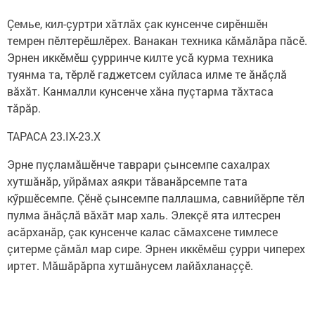
Çемье, кил-çуртри хăтлăх çак кунсенче сирӗншӗн
темрен пӗлтерӗшлӗрех. Ванакан техника кăмăлăра пăсӗ.
Эрнен иккӗмӗш çурринче килте усă курма техника
туянма та, тӗрлӗ гаджетсем суйласа илме те ăнăçлă
вăхăт. Канмалли кунсенче хăна пуçтарма тăхтаса
тăрăр.
ТАРАСА 23.IX-23.X
Эрне пуçламăшӗнче таврари çынсемпе сахалрах
хутшăнăр, уйрăмах аякри тăванăрсемпе тата
кӳршӗсемпе. Çӗнӗ çынсемпе паллашма, савнийӗрпе тӗл
пулма ăнăçлă вăхăт мар халь. Элекçӗ ята илтесрен
асăрханăр, çак кунсенче калас сăмахсене тимлесе
çитерме çăмăл мар сире. Эрнен иккӗмӗш çурри чиперех
иртет. Мăшăрăрпа хутшăнусем лайăхланаççӗ.