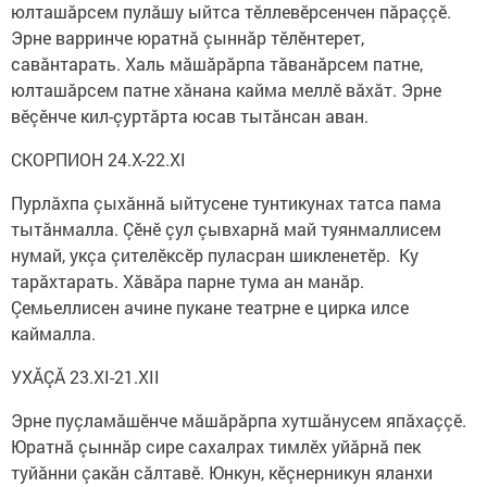
юлташăрсем пулăшу ыйтса тӗллевӗрсенчен пăраççӗ.
Эрне варринче юратнă çыннăр тӗлӗнтерет,
савăнтарать. Халь мăшăрăрпа тăванăрсем патне,
юлташăрсем патне хăнана кайма меллӗ вăхăт. Эрне
вӗçӗнче кил-çуртăрта юсав тытăнсан аван.
СКОРПИОН 24.X-22.XI
Пурлăхпа çыхăннă ыйтусене тунтикунах татса пама
тытăнмалла. Çӗнӗ çул çывхарнă май туянмаллисем
нумай, укçа çителӗксӗр пуласран шикленетӗр. Ку
тарăхтарать. Хăвăра парне тума ан манăр.
Çемьеллисен ачине пукане театрне е цирка илсе
каймалла.
УХĂÇĂ 23.XI-21.XII
Эрне пуçламăшӗнче мăшăрăрпа хутшăнусем япăхаççӗ.
Юратнă çыннăр сире сахалрах тимлӗх уйăрнă пек
туйăнни çакăн сăлтавӗ. Юнкун, кӗçнерникун яланхи