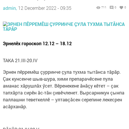
admin,
12 December 2022 - 09:35
711
0
0
Эрнелӗх гороскоп 12.12 – 18.12
ТАКА 21.III-20.IV
Эрнен пӗрремӗш çурринче çула тухма тытăнса тăрăр.
Çак кунсенче шыв-шура, хими препарачӗсене пула
аманас хăрушлăх ӳсет. Вӗренекене ăнăçу кӗтет – çак
тапхăрта сирӗн ăс-тăн çивӗчленет. Вырсарникун çынпа
паллашни теветкеллӗ – ултавçăсен серепине лекесрен
асăрханăр.