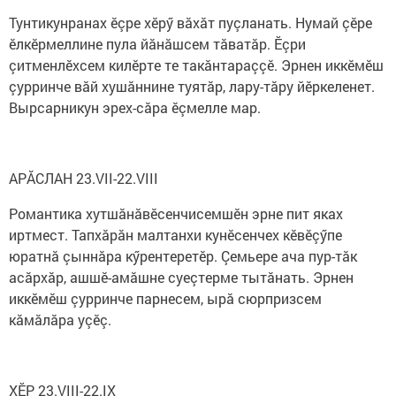
Тунтикунранах ӗçре хӗрӳ вăхăт пуçланать. Нумай çӗре
ӗлкӗрмеллине пула йăнăшсем тăватăр. Ӗçри
çитменлӗхсем килӗрте те такăнтараççӗ. Эрнен иккӗмӗш
çурринче вăй хушăннине туятăр, лару-тăру йӗркеленет.
Вырсарникун эрех-сăра ӗçмелле мар.
АРĂСЛАН 23.VII-22.VIII
Романтика хутшăнăвӗсенчисемшӗн эрне пит яках
иртмест. Тапхăрăн малтанхи кунӗсенчех кӗвӗçӳпе
юратнă çыннăра кӳрентеретӗр. Çемьере ача пур-тăк
асăрхăр, ашшӗ-амăшне суеçтерме тытăнать. Эрнен
иккӗмӗш çурринче парнесем, ырă сюрпризсем
кăмăлăра уçӗç.
ХӖР 23.VIII-22.IX