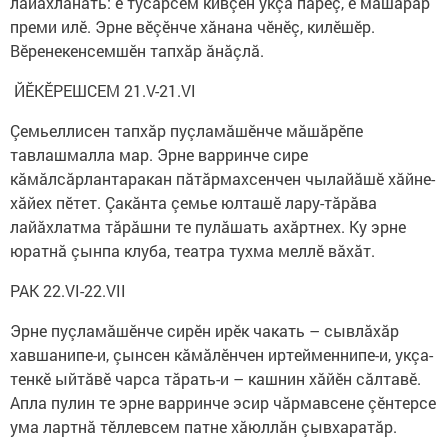
лайăхланать: е тусăрсем кивçен укçа парӗç, е мăшăрăр
преми илӗ. Эрне вӗçӗнче хăнана чӗнӗç, килӗшӗр.
Вӗренекенсемшӗн тапхăр ăнăçлă.
ЙӖКӖРЕШСЕМ 21.V-21.VI
Çемьеллисен тапхăр пуçламăшӗнче мăшăрӗпе
тавлашмалла мар. Эрне варринче сире
кăмăлсăрлантаракан пăтăрмахсенчен чылайăшӗ хăйне-
хăйех пӗтет. Çакăнта çемье юлташӗ лару-тăрăва
лайăхлатма тăрăшни те пулăшать ахăртнех. Ку эрне
юратнă çынпа клуба, театра тухма меллӗ вăхăт.
РАК 22.VI-22.VII
Эрне пуçламăшӗнче сирӗн ирӗк чакать – сывлăхăр
хавшанипе-и, çынсен кăмăлӗнчен иртейменнипе-и, укçа-
тенкӗ ыйтăвӗ чарса тăрать-и – кашнин хăйӗн сăлтавӗ.
Апла пулин те эрне варринче эсир чăрмавсене çӗнтерсе
ума лартнă тӗллевсем патне хăюллăн çывхаратăр.