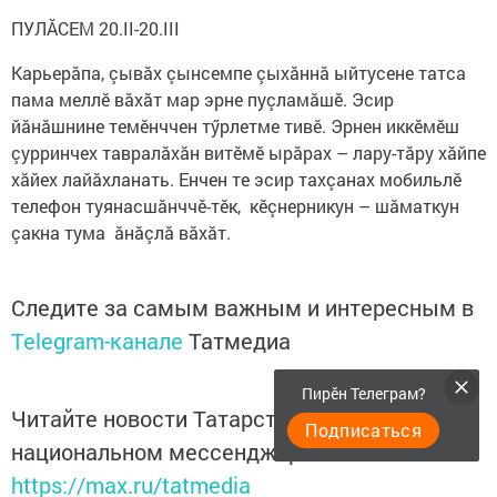
ПУЛĂСЕМ 20.II-20.III
Карьерăпа, çывăх çынсемпе çыхăннă ыйтусене татса
пама меллӗ вăхăт мар эрне пуçламăшӗ. Эсир
йăнăшнине темӗнччен тӳрлетме тивӗ. Эрнен иккӗмӗш
çурринчех тавралăхăн витӗмӗ ырăрах – лару-тăру хăйпе
хăйех лайăхланать. Енчен те эсир тахçанах мобильлӗ
телефон туянасшăнччӗ-тӗк, кӗçнерникун – шăматкун
çакна тума ăнăçлă вăхăт.
Следите за самым важным и интересным в
Telegram-канале
Татмедиа
Пирӗн Телеграм?
Читайте новости Татарстана в
Подписаться
национальном мессенджере MАХ:
https://max.ru/tatmedia