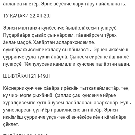
ăнланса илетӗр. Эрне вӗçӗнче лару-тăру лайăхланать.
ТУ КАЧАКИ 22.XII-20.I
Эрнен малтанхи кунӗсенче йывăрлăхсем пулаççӗ.
Пуçарăвăра çывăх çыннăрсем, тăванăрсем тӳрех
ăнланмаççӗ. Хăвăртан аслăраххисемпе,
сумлăраххисемпе калаçу сыпăнмасть. Эрнен иккӗмӗш
çурринче çула тухни ăнăçлă. Çынсем сирӗнпе ăшпиллӗ
пулаççӗ. Тӗлпулусене канмалли кунсене палăртни аван.
ШЫВТĂКАН 21.I-19.II
Кӗçнерникунччен хăвăра ирӗккӗн тыткалаймастăр, тен,
ку чир-чӗрпе çыхăннă. Çаплах çак кунсенче йӗрке
хуралçисемпе хутшăнусем пăсăласран асăрханăр. Руль
умне ларсан çул-йӗр правилисене ан пăсăр. Эрнен
иккӗмӗш çурринче укçа-тенкӗ енчӗкӗре кӗни кăмăлăра
çӗклет.