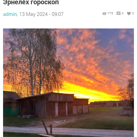
Эрнелĕх гороскоп
admin,
13 May 2024 - 09:07
775
0
0