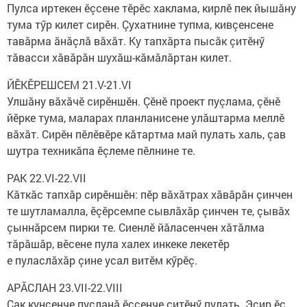
Пулса иртекен ӗçсене тӗрӗс хаклама, кирлӗ пек йышăну
тума тӳр килет сирӗн. Çухатнине тупма, кивçенсене
тавăрма ăнăçлă вăхăт. Ку тапхăрта пысăк çитӗнӳ
тăвасси хăвăрăн шухăш-кăмăлăртан килет.
ЙӖКӖРЕШСЕМ 21.V-21.VI
Улшăну вăхăчӗ сирӗншӗн. Çӗнӗ проект пуçлама, çӗнӗ
йӗрке тума, маларах планланисене улăштарма меллӗ
вăхăт. Сирӗн пӗлӗвӗре кăтартма май пулать халь, çав
шутра техникăпа ӗçлеме пӗлнине те.
РАК 22.VI-22.VII
Кăткăс тапхăр сирӗншӗн: пӗр вăхăтрах хăвăрăн çинчен
те шутламалла, ӗçӗрсемпе сывлăхăр çинчен те, çывăх
çыннăрсем пирки те. Сиенлӗ йăласенчен хăтăлма
тăрăшăр, вӗсене пула халех инкеке лекетӗр
е пуласлăхăр çине усал витӗм кӳрӗç.
АРĂСЛАН 23.VII-22.VIII
Çак кунсенче пуçланă ӗçсенче çитӗнӳ пулать. Эсир ӗç