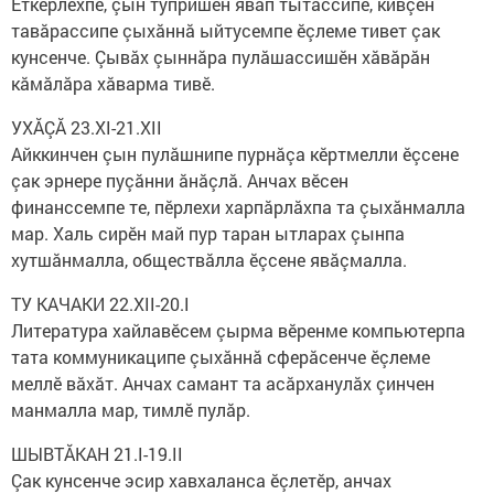
Еткерлӗхпе, çын тупришӗн явап тытассипе, кивçен
тавăрассипе çыхăннă ыйтусемпе ӗçлеме тивет çак
кунсенче. Çывăх çыннăра пулăшассишӗн хăвăрăн
кăмăлăра хăварма тивӗ.
УХĂÇĂ 23.XI-21.XII
Айккинчен çын пулăшнипе пурнăçа кӗртмелли ӗçсене
çак эрнере пуçăнни ăнăçлă. Анчах вӗсен
финанссемпе те, пӗрлехи харпăрлăхпа та çыхăнмалла
мар. Халь сирӗн май пур таран ытларах çынпа
хутшăнмалла, обществăлла ӗçсене явăçмалла.
ТУ КАЧАКИ 22.XII-20.I
Литература хайлавӗсем çырма вӗренме компьютерпа
тата коммуникаципе çыхăннă сферăсенче ӗçлеме
меллӗ вăхăт. Анчах самант та асăрханулăх çинчен
манмалла мар, тимлӗ пулăр.
ШЫВТĂКАН 21.I-19.II
Çак кунсенче эсир хавхаланса ӗçлетӗр, анчах