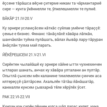
ӗçсене тăрăшса вӗçне çитерме никам та чăрмантармӗ
сире — кунта ӳкӗнмелли те, ӳпкелешмелли те пулмӗ.
ВĂКĂР 21.IV-20.V
Ку эрнере усламçăсем кăткăс суйлав умӗнче тăраççӗ:
çемье е бизнес. Финанс тăнăçлăхӗ хăвăра лăпкăн,
шанчăклăн туйма пулăшать, вăлах йывăр лару-тăруран
ăнăçлăн тухма май парать.
ЙӖКӖРЕШСЕМ 21.V-21.VI
Сирӗнтен чылайăшӗ ку эрнере хăйне ытти чухнехинчен
ытларах шанать, анчах ку хăвăра улталани ан пултăр.
Опытлă çынсем мӗн каланине тимлемелли çинчен аса
илтереççӗ çăлтăрсем. Ахальлӗн тăтăш йăнăшатăр,
канмалли кунсем çывхарнă тӗле хӗрӳлӗх ӳсет.
РАК 22.VI-22.VII
Кунран кун сирӗн пӗччен юлса шăп ларас килет, чуна