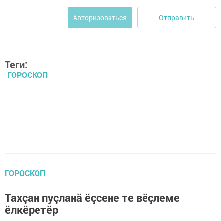
Отправить
Авторизоваться
Теги:
ГОРОСКОП
ГОРОСКОП
Тахçан пуçланă ӗçсене те вӗçлеме
ӗлкӗретӗр