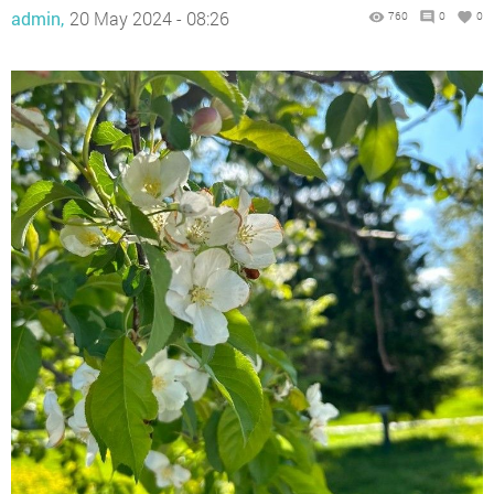
admin,
20 May 2024 - 08:26
760
0
0