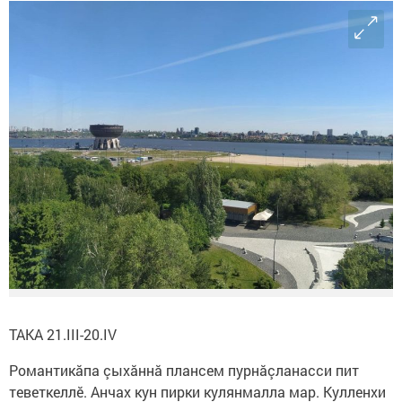
ТАКА 21.III-20.IV
Романтикăпа çыхăннă плансем пурнăçланасси пит
теветкеллӗ. Анчах кун пирки кулянмалла мар. Кулленхи