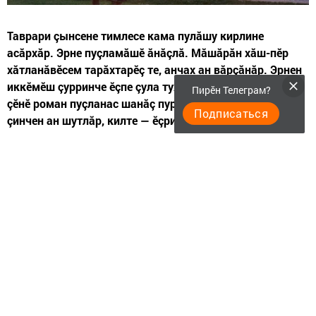
Таврари çынсене тимлесе кама пулăшу кирлине
асăрхăр. Эрне пуçламăшӗ ăнăçлă. Мăшăрăн хăш-пӗр
хăтланăвӗсем тарăхтарӗç те, анчах ан вăрçăнăр. Эрнен
иккӗмӗш çурринче ӗçпе çула тухма меллӗ. Ку тапхăрта
Пирӗн Телеграм?
çӗнӗ роман пуçланас шанăç пур. Ӗçре кил-хуçалăх
Подписаться
çинчен ан шутлăр, килте — ӗçри ыйтусене ан аса илӗр.
ТАКА 21.III-20.IV
Тахçанхи ӗçсене вӗçлеме меллӗ вăхăт çитнӗ. Çывăх
çынсенчен пӗри пурнăçăрта лару-тăру лăпкă мар тесе
тиркешӗ. Ан кӳренӗр ăна, пуçăра ан усăр. Хăвăра вăр-
вартарах тыткаласан, хастартарах пулсан ӗçсене
ăнăçлăн вӗçлетӗр.
ВĂКĂР 21.IV-20.V
Ку тапхăрта эсир хăвăр çинчен çеç шутлатăр, çын
интересӗсем, сăмахӗсем кăшт та кăсăклантармаççӗ.