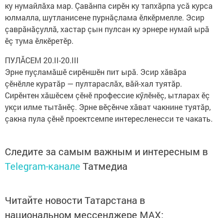
ку нумайлăха мар. Çавăнпа сирӗн ку тапхăрпа усă курса
юлмалла, шутланисене пурнăçлама ӗлкӗрмелле. Эсир
çаврăнăçуллă, хастар çын пулсан ку эрнере нумай ырă
ӗç тума ӗлкӗретӗр.
ПУЛĂСЕМ 20.II-20.III
Эрне пуçламăшӗ сирӗншӗн пит ырă. Эсир хăвăра
çӗнӗлле куратăр — пултараслăх, вăй-хал туятăр.
Сирӗнтен хăшӗсем çӗнӗ профессие кӳлӗнӗç, ытларах ӗç
укçи илме тытăнӗç. Эрне вӗçӗнче хăват чакнине туятăр,
çакна пула çӗнӗ проектсемпе интересленесси те чакать.
Следите за самым важным и интересным в
Telegram-канале
Татмедиа
Читайте новости Татарстана в
национальном мессенджере MАХ: