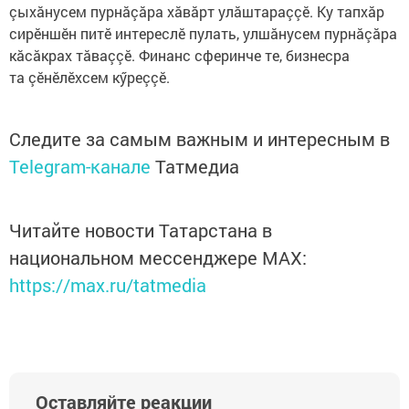
çыхăнусем пурнăçăра хăвăрт улăштараççӗ. Ку тапхăр
сирӗншӗн питӗ интереслӗ пулать, улшăнусем пурнăçăра
кăсăкрах тăваççӗ. Финанс сферинче те, бизнесра
та çӗнӗлӗхсем кӳреççӗ.
Следите за самым важным и интересным в
Telegram-канале
Татмедиа
Читайте новости Татарстана в
национальном мессенджере MАХ:
https://max.ru/tatmedia
Оставляйте реакции