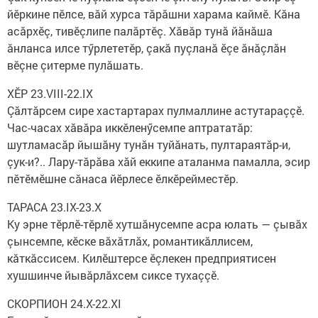
йӗркине пӗлсе, вăй хурса тăрăшни харама каймӗ. Кăна
асăрхӗç, тивӗçлипе палăртӗç. Хăвăр тунă йăнăша
ăнланса илсе тӳрлететӗр, çакă пуçланă ӗçе ăнăçлăн
вӗçне çитерме пулăшать.
ХӖР 23.VIII-22.IX
Çăлтăрсем сире хастартарах пулмаллине астутараççӗ.
Час-часах хăвăра иккӗленӳсемпе аптрататăр:
шутламасăр йышăну тунăн туйăнать, пултараятăр-и,
çук-и?.. Лару-тăрăва хăй еккипе аталанма памалла, эсир
пӗтӗмӗшне сăнаса йӗрлесе ӗлкӗрейместӗр.
ТАРАСА 23.IX-23.X
Ку эрне тӗрлӗ-тӗрлӗ хутшăнусемпе асра юлать — çывăх
çынсемпе, кӗске вăхăтлăх, романтикăллисем,
кăткăссисем. Килӗштерсе ӗçлекен предприятисен
хушшинче йывăрлăхсем сиксе тухаççӗ.
СКОРПИОН 24.X-22.XI