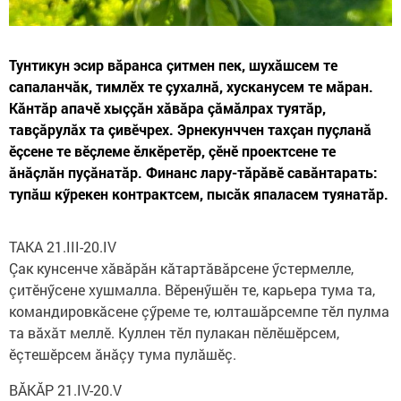
Тунтикун эсир вăранса çитмен пек, шухăшсем те
сапаланчăк, тимлӗх те çухалнă, хусканусем те мăран.
Кăнтăр апачӗ хыççăн хăвăра çăмăлрах туятăр,
тавçăрулăх та çивӗчрех. Эрнекунччен тахçан пуçланă
ӗçсене те вӗçлеме ӗлкӗретӗр, çӗнӗ проектсене те
ăнăçлăн пуçăнатăр. Финанс лару-тăрăвӗ савăнтарать:
тупăш кӳрекен контрактсем, пысăк япаласем туянатăр.
ТАКА 21.III-20.IV
Çак кунсенче хăвăрăн кăтартăвăрсене ӳстермелле,
çитӗнӳсене хушмалла. Вӗренӳшӗн те, карьера тума та,
командировкăсене çӳреме те, юлташăрсемпе тӗл пулма
та вăхăт меллӗ. Куллен тӗл пулакан пӗлӗшӗрсем,
ӗçтешӗрсем ăнăçу тума пулăшӗç.
ВĂКĂР 21.IV-20.V