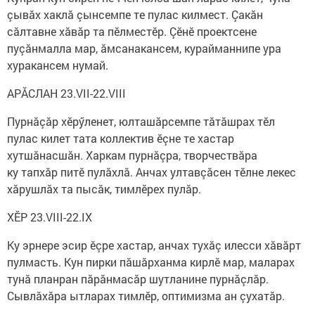
çывăх хаклă çынсемпе те пулас килмест. Çакăн
сăлтавне хăвăр та пӗлместӗр. Çӗнӗ проектсене
пуçăнмалла мар, ăмсанакансем, курайманнипе ура
хуракансем нумай.
АРĂСЛАН 23.VII-22.VIII
Пурнăçăр хӗрӳленет, юлташăрсемпе тăтăшрах тӗл
пулас килет тата коллектив ӗçне те хастар
хутшăнасшăн. Харкам пурнăçра, творчествăра
ку тапхăр питӗ пулăхлă. Анчах ултавçăсен тӗлне лекес
хăрушлăх та пысăк, тимлӗрех пулăр.
ХӖР 23.VIII-22.IX
Ку эрнере эсир ӗçре хастар, анчах тухăç илесси хăвăрт
пулмасть. Кун пирки пăшăрханма кирлӗ мар, маларах
тунă планран пăрăнмасăр шутланине пурнăçлăр.
Сывлăхăра ытларах тимлӗр, оптимизма ан çухатăр.