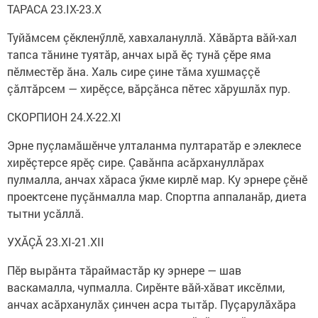
ТАРАСА 23.IX-23.X
Туйăмсем çӗкленӳллӗ, хавхалануллă. Хăвăрта вăй-хал
тапса тăнине туятăр, анчах ырă ӗç тунă çӗре яма
пӗлместӗр ăна. Халь сире çине тăма хушмаççӗ
çăлтăрсем — хирӗçсе, вăрçăнса пӗтес хăрушлăх пур.
СКОРПИОН 24.X-22.XI
Эрне пуçламăшӗнче улталанма пултаратăр е элеклесе
хирӗçтерсе ярӗç сире. Çавăнпа асăрхануллăрах
пулмалла, анчах хăраса ӳкме кирлӗ мар. Ку эрнере çӗнӗ
проектсене пуçăнмалла мар. Спортпа аппаланăр, диета
тытни усăллă.
УХĂÇĂ 23.XI-21.XII
Пӗр вырăнта тăраймастăр ку эрнере — шав
васкамалла, чупмалла. Сирӗнте вăй-хăват иксӗлми,
анчах асăрханулăх çинчен асра тытăр. Пуçарулăхăра