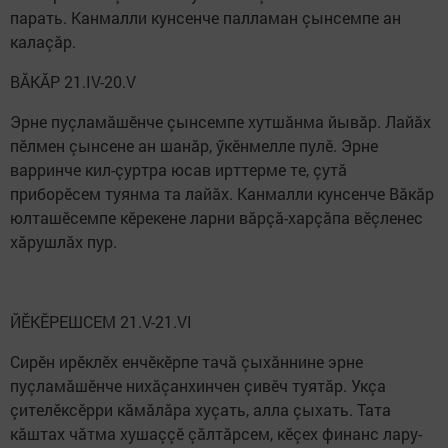
парать. Канмалли кунсенче палламан çынсемпе ан
калаçăр.
ВĂКĂР 21.IV-20.V
Эрне пуçламăшӗнче çынсемпе хутшăнма йывăр. Лайăх
пӗлмен çынсене ан шанăр, ӳкӗнмелле пулӗ. Эрне
варринче кил-çуртра юсав ирттерме те, çутă
приборӗсем туянма та лайăх. Канмалли кунсенче Вăкăр
юлташӗсемпе кӗрекене ларни вăрçă-харçăпа вӗçленес
хăрушлăх пур.
ЙӖКӖРЕШСЕМ 21.V-21.VI
Сирӗн ирӗклӗх енчӗкӗрпе тачă çыхăннине эрне
пуçламăшӗнче нихăçанхинчен çивӗч туятăр. Укçа
çителӗксӗрри кăмăлăра хуçать, алла çыхать. Тата
кăштах чăтма хушаççӗ çăлтăрсем, кӗçех финанс лару-