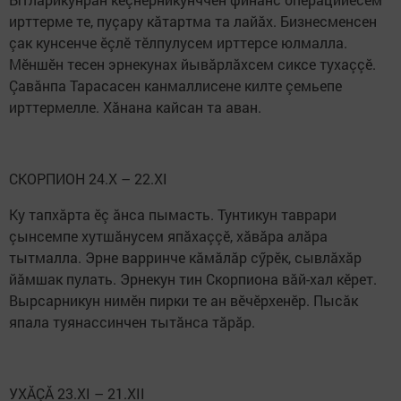
ирттерме те, пуçару кăтартма та лайăх. Бизнесменсен
çак кунсенче ӗçлӗ тӗлпулусем ирттерсе юлмалла.
Мӗншӗн тесен эрнекунах йывăрлăхсем сиксе тухаççӗ.
Çавăнпа Тарасасен канмаллисене килте çемьепе
ирттермелле. Хăнана кайсан та аван.
СКОРПИОН 24.X – 22.XI
Ку тапхăрта ӗç ăнса пымасть. Тунтикун таврари
çынсемпе хутшăнусем япăхаççӗ, хăвăра алăра
тытмалла. Эрне варринче кăмăлăр сӳрӗк, сывлăхăр
йăмшак пулать. Эрнекун тин Скорпиона вăй-хал кӗрет.
Вырсарникун нимӗн пирки те ан вӗчӗрхенӗр. Пысăк
япала туянассинчен тытăнса тăрăр.
УХĂÇĂ 23.XI – 21.XII