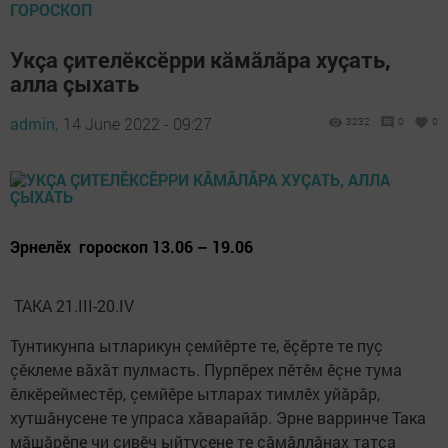
ГОРОСКОП
Укçа çителӗксӗрри кăмăлăра хуçать,
алла çыхать
admin,
14 June 2022 - 09:27
3232
0
0
Эрнелӗх гороскоп 13.06 – 19.06
ТАКА 21.III-20.IV
Тунтикунпа ытларикун çемйӗрте те, ӗçӗрте те пуç
çӗклеме вăхăт пулмасть. Пурпӗрех пӗтӗм ӗçне тума
ӗлкӗрейместӗр, çемйӗре ытларах тимлӗх уйăрăр,
хутшăнусене те упраса хăварайăр. Эрне варринче Така
мăшăрӗпе чи çивӗч ыйтусене те çăмăллăнах татса