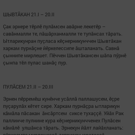
ШЫВТĂКАН 21.I – 20.II
Çак эрнере тӗрлӗ пулăмсен авăрне лекетӗр –
савăнмалли те, пăшăрханмалли те тупăнсах тăрать.
Ытларикунран пуçласа кӗçнерникунччен Шывтăкан
харкам пурнăçне йӗркелессипе ăшталанать. Савнă
çыннипе мирлешет. Пӗччен Шывтăкансен шăпа пӳрнӗ
çынпа тӗл пулас шанăç пур.
ПУЛĂСЕМ 21.II – 20.III
Эрнен пӗрремӗш кунӗнче усăллă паллашусем, ӗçре
пуçарулăх кӗтет сире. Харкам пурнăçра ытларикун
кăмăла пăсакан ăнсăртсем сиксе тухаççӗ. Уйăх Рак
паллинче пулнине кура кӗçнерникунчченех Пулăсен
кăмăлӗ улшăнса тăрать. Эрнекун йăлт лайăхланать:
пӗрисемпе мирлешеççӗ, теприсем юратаççӗ,