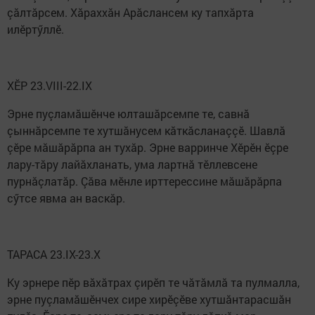
çăлтăрсем. Хăраххăн Арăслансем ку тапхăрта
илӗртӳллӗ.
ХӖР 23.VIII-22.IX
Эрне пуçламăшӗнче юлташăрсемпе те, савнă
çыннăрсемпе те хутшăнусем кăткăсланаççӗ. Шавлă
çӗре мăшăрăрпа ан тухăр. Эрне варринче Хӗрӗн ӗçре
лару-тăру лайăхланать, ума лартнă тӗллевсене
пурнăçлатăр. Çăва мӗнле ирттерессине мăшăрăрпа
сӳтсе явма ан васкăр.
ТАРАСА 23.IX-23.X
Ку эрнере пӗр вăхăтрах çирӗп те чăтăмлă та пулмалла,
эрне пуçламăшӗнчех сире хирӗçӗве хутшăнтарасшăн