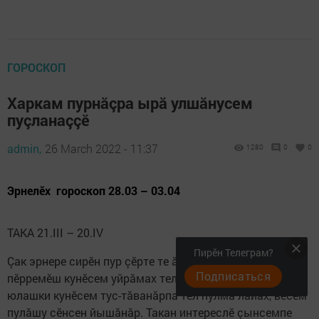
ГОРОСКОП
Харкам пурнăçра ырă улшăнусем
пуçланаççӗ
admin,
26 March 2022 - 11:37
1280
0
0
Эрнелӗх гороскоп 28.03 – 03.04
ТАКА 21.III – 20.IV
Пирӗн Телеграм?
Çак эрнере сирӗн пур çӗрте те ăнăçу пулать. Акан
Подписаться
пӗрремӗш кунӗсем уйрăмах телей кӳрӗç сире. Пушăн
юлашки кунӗсем тус-тăванăрпа тӗл пулма лайăх, вӗсем
пулăшу сӗнсен йышăнăр. Такан интереслӗ çынсемпе