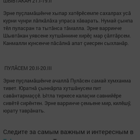
ШЫВТĂКАН 21.I-19.II
Эрне пуçламăшӗнче хыпар хатӗрӗсемпе сахалрах усă
курни чунри лăпкăлăха упраса хăварать. Нумай çынпа
тӗл пуласран та тытăнса тăмалла. Эрне варринче
Шывтăкан уявсене хутшăннине хирӗç мар çăлтăрсем.
Канмалли кунсенче пăсăлнă апат çиесрен сыхланăр.
ПУЛĂСЕМ 20.II-20.III
Эрне пуçламăшӗнче ачаллă Пулăсен самай хумханма
тивет. Юратнă çыннăрпа хутшăнусем пит
савăнтармаççӗ. Ытла тиркесе калаçни савнийӗре
сивӗтӗ сирӗнтен. Эрне варринче çемьене мир, килӗшӳ,
юрату таврăнать.
Следите за самым важным и интересным в