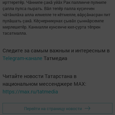
ирттеретӗр. Чăннипе çакă уйăх Рак паллинче пулнипе
çапла пулса пырать. Вăл тепӗр палла куçиччен
чăтăмлăха алла илмелле те кӗтмелле, вăрçăнасран пит
пулăшать çакă. Кӗçнерникунах çывăх çыннăрсемпе
мирлешетӗр. Канмалли кунсенче кил-çурта тӗпрен
тасатмалла.
Следите за самым важным и интересным в
Telegram-канале
Татмедиа
Читайте новости Татарстана в
национальном мессенджере MАХ:
https://max.ru/tatmedia
Перейти на страницу новости