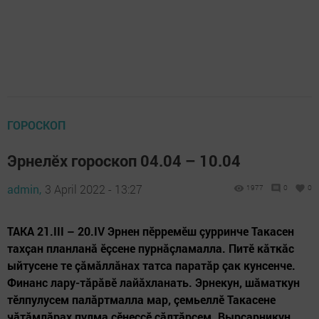
ГОРОСКОП
Эрнелӗх гороскоп 04.04 – 10.04
admin,
3 April 2022 - 13:27
1977
0
0
ТАКА 21.III – 20.IV Эрнен пӗрремӗш çурринче Такасен
тахçан планланă ӗçсене пурнăçламалла. Питӗ кăткăс
ыйтусене те çăмăллăнах татса паратăр çак кунсенче.
Финанс лару-тăрăвӗ лайăхланать. Эрнекун, шăматкун
тӗлпулусем палăртмалла мар, çемьеллӗ Такасене
чăтăмлăрах пулма сӗнеççӗ çăлтăрсем. Вырсарникун