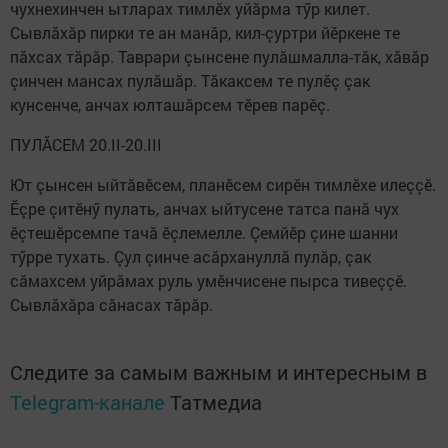
чухнехинчен ытларах тимлӗх уйăрма тӳр килет.
Сывлăхăр пирки те ан манăр, кил-çуртри йӗркене те
пăхсах тăрăр. Таврари çынсене пулăшмалла-тăк, хăвăр
çинчен мансах пулăшăр. Тăкаксем те пулӗç çак
кунсенче, анчах юлташăрсем тӗрев парӗç.
ПУЛĂСЕМ 20.II-20.III
Ют çынсен ыйтăвӗсем, планӗсем сирӗн тимлӗхе илеççӗ.
Ӗçре çитӗнӳ пулать, анчах ыйтусене татса панă чух
ӗçтешӗрсемпе тачă ӗçлемелле. Çемйӗр çине шанни
тӳрре тухать. Çул çинче асăрхануллă пулăр, çак
сăмахсем уйрăмах руль умӗнчисене пырса тивеççӗ.
Сывлăхăра сăнасах тăрăр.
Следите за самым важным и интересным в
Telegram-канале
Татмедиа