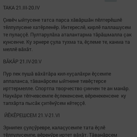
ТАКА 21.III-20.IV
Çивӗч ыйтусене татса парса хăвăршăн пӗлтерӗшлӗ
тӗлпулусене хатӗрленӗр. Интереслӗ, кирлӗ паллашусем
те пулаççӗ. Пултарулăха аталантарма тăрăшмалла çак
кунсенче. Ку эрнере çула тухма та, ӗçлеме те, канма та
меллӗ вăхăт.
ВĂКĂР 21.IV-20.V
Пур пек пушă вăхăтăра кил-хуçалăхри ӗçсемпе
аппаланса, тăванăрсем ыйтнине тивӗçтерсе
ирттермелле. Спортпа творчество çинчен те ан манăр.
Наукăри тӗпчевсемпе ӗçлекенсене, вӗренекенсене ку
тапхăрта пысăк çитӗнӳсем кӗтеççӗ.
ЙӖКӖРЕШСЕМ 21.V-21.VI
Эрнипех çулçӳревре, калаçусемпе тата ӗçлӗ
тӗлпулусемпе, вӗренӳре иртет вăхăт. Тăванăрсем