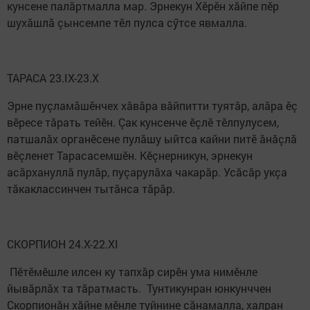
кунсене палăртмалла мар. Эрнекун Хӗрӗн хăйпе пӗр
шухăшлă çынсемпе тӗл пулса сӳтсе явмалла.
ТАРАСА 23.IX-23.X
Эрне пуçламăшӗнчех хăвăра вăйпитти туятăр, алăра ӗç
вӗресе тăрать тейӗн. Çак кунсенче ӗçлӗ тӗлпулусем,
патшалăх органӗсене пулăшу ыйтса кайни питӗ ăнăçлă
вӗçленет Тарасасемшӗн. Кӗçнерникун, эрнекун
асăрхануллă пулăр, пуçарулăха чакарăр. Усăсăр укçа
тăкаклассинчен тытăнса тăрăр.
СКОРПИОН 24.X-22.XI
Пӗтӗмӗшле илсен ку тапхăр сирӗн ума нимӗнле
йывăрлăх та тăратмасть. Тунтикунран юнкунччен
Скорпионăн хăйне мӗнле туйнине сăнамалла, халран