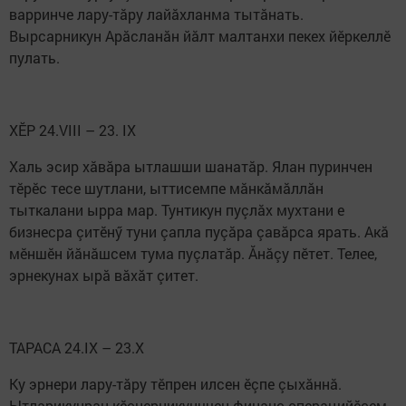
варринче лару-тăру лайăхланма тытăнать.
Вырсарникун Арăсланăн йăлт малтанхи пекех йӗркеллӗ
пулать.
ХӖР 24.VIII – 23. IX
Халь эсир хăвăра ытлашши шанатăр. Ялан пуринчен
тӗрӗс тесе шутлани, ыттисемпе мăнкăмăллăн
тыткалани ырра мар. Тунтикун пуçлăх мухтани е
бизнесра çитӗнӳ туни çапла пуçăра çавăрса ярать. Акă
мӗншӗн йăнăшсем тума пуçлатăр. Ăнăçу пӗтет. Телее,
эрнекунах ырă вăхăт çитет.
ТАРАСА 24.IX – 23.X
Ку эрнери лару-тăру тӗпрен илсен ӗçпе çыхăннă.
Ытларикунран кӗçнерникунччен финанс операцийӗсем