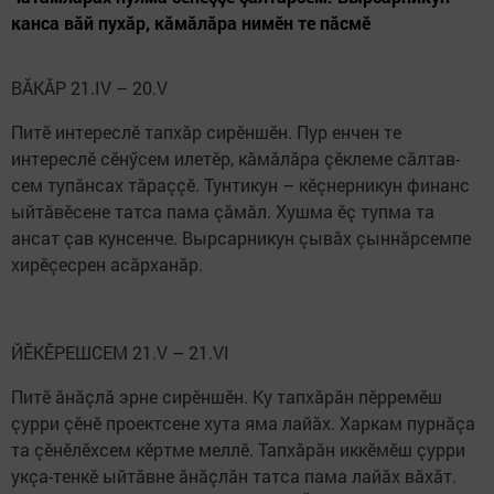
канса вăй пухăр, кăмăлăра нимӗн те пăсмӗ
ВĂКĂР 21.IV – 20.V
Питӗ интереслӗ тапхăр сирӗншӗн. Пур енчен те
интереслӗ сӗнӳсем илетӗр, кăмăлăра çӗклеме сăлтав­
сем тупăнсах тăраççӗ. Тунтикун – кӗçнерникун финанс
ыйтăвӗсене татса пама çăмăл. Хушма ӗç тупма та
ансат çав кунсенче. Вырсарникун çывăх çыннăрсемпе
хирӗçесрен асăрханăр.
ЙӖКӖРЕШСЕМ 21.V – 21.VI
Питӗ ăнăçлă эрне сирӗншӗн. Ку тап­хăрăн пӗрремӗш
çурри çӗнӗ проектсене хута яма лайăх. Харкам пурнăçа
та çӗнӗлӗхсем кӗртме меллӗ. Тапхăрăн иккӗмӗш çурри
укçа-тенкӗ ыйтăвне ăнăçлăн татса пама лайăх вăхăт.