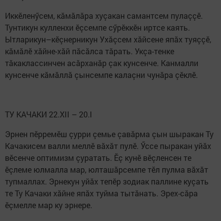
Иккӗленӳсем, кăмăлăра хуçакан самантсем пулаççӗ.
Тунтикун кулленхи ӗçсемпе сӳрӗккӗн иртсе каять.
Ытларикун–кӗçнерникун Ухăçсем хăйсене япăх туяççӗ,
кăмăлӗ хăйне-хăй пăсăлса тăрать. Укçа-тенке
тăкаклассинчен асăрханăр çак кунсенче. Канмалли
кунсенче кăмăллă çынсемпе калаçни чунăра çӗклӗ.
ТУ КАЧАКИ 22.XII – 20.I
Эрнен пӗрремӗш çурри çемье çавăрма çын шыракан Ту
Качакисем валли меллӗ вăхăт пулӗ. Ӳссе пыракан уйăх
вӗсенче оптимизм çуратать. Ӗç кунӗ вӗçленсен те
ӗçлеме юлмалла мар, юлташăрсемпе тӗл пулма вăхăт
тупмаллах. Эрнекун уйăх тепӗр зодиак паллине куçать
те Ту Качаки хăйне япăх туйма тытăнать. Эрех-сăра
ӗçмелле мар ку эрнере.