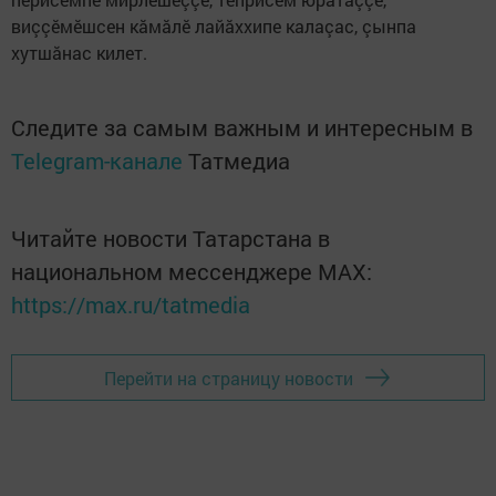
виççӗмӗшсен кăмăлӗ лайăххипе калаçас, çынпа
хутшăнас килет.
Следите за самым важным и интересным в
Telegram-канале
Татмедиа
Читайте новости Татарстана в
национальном мессенджере MАХ:
https://max.ru/tatmedia
Перейти на страницу новости