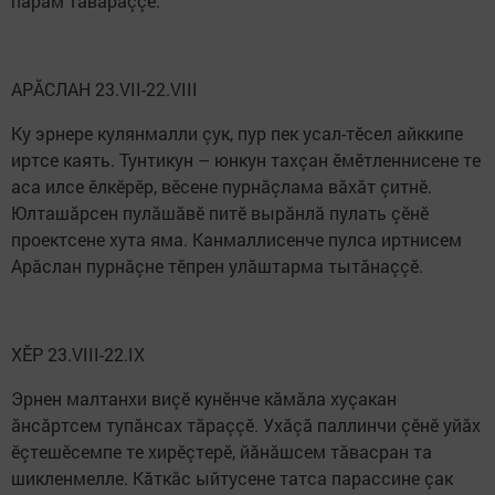
парăм тавăраççӗ.
АРĂСЛАН 23.VII-22.VIII
Ку эрнере кулянмалли çук, пур пек усал-тӗсел айккипе
иртсе каять. Тунтикун – юнкун тахçан ӗмӗтленнисене те
аса илсе ӗлкӗрӗр, вӗсене пурнăçлама вăхăт çитнӗ.
Юлташăрсен пулăшăвӗ питӗ вырăнлă пулать çӗнӗ
проектсене хута яма. Канмаллисенче пулса иртнисем
Арăслан пурнăçне тӗпрен улăштарма тытăнаççӗ.
ХӖР 23.VIII-22.IX
Эрнен малтанхи виçӗ кунӗнче кăмăла хуçакан
ăнсăртсем тупăнсах тăраççӗ. Ухăçă паллинчи çӗнӗ уйăх
ӗçтешӗсемпе те хирӗçтерӗ, йăнăшсем тăвасран та
шикленмелле. Кăткăс ыйтусене татса парассине çак