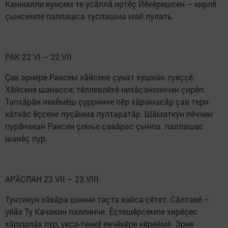
Канмалли кунсем те усăллă иртӗç Йӗкӗрешсен – кирлӗ
çынсемпе паллашса туслашма май пулать.
РАК 22.VI – 22.VII
Çак эрнере Раксем хăйсене çунат хушнăн туяççӗ.
Хăйсене шанасси, тӗллевлӗхӗ нихăçанхинчен çирӗп.
Тапхăрăн иккӗмӗш çурринче пӗр хăрамасăр çав тери
кăткăс ӗçсене пуçăнма пултаратăр. Шăматкун пӗччен
пурăнакан Раксен çемье çавăрас çынпа паллашас
шанăç пур.
АРĂСЛАН 23.VII – 23.VIII
Тунтикун хăвăра шанни таçта кайса çӗтет. Сăлтавӗ –
уйăх Ту Качакин паллинче. Ӗçтешӗрсемпе хирӗçес
хăрушлăх пур, укçа-тенкӗ енчӗкӗре кӗреймӗ. Эрне