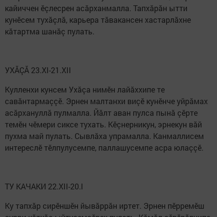
кайиччен ӗçлесрен асăрханмалла. Тапхăрăн ытти
кунӗсем тухăçлă, карьера тăвакансен хастарлăхне
кăтартма шанăç пулать.
УХĂÇĂ 23.XI-21.XII
Кулленхи кунсем Ухăçа нимӗн лайăххипе те
савăнтармаççӗ. Эрнен малтанхи виçӗ кунӗнче уйрăмах
асăрхануллă пулмалла. Йăлт аван пулса пынă çӗрте
темӗн чӗмери сиксе тухать. Кӗçнерникун, эрнекун вăй
пухма май пулать. Сывлăха упрамалла. Канмаллисем
интереслӗ тӗлпулусемпе, паллашусемпе асра юлаççӗ.
ТУ КАЧАКИ 22.XII-20.I
Ку тапхăр сирӗншӗн йывăррăн иртет. Эрнен пӗрремӗш