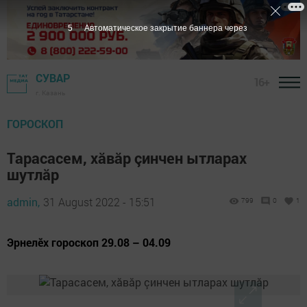
4
Автоматическое закрытие баннера через
СУВАР
16+
г. Казань
ГОРОСКОП
Тарасасем, хăвăр çинчен ытларах
шутлăр
admin,
31 August 2022 - 15:51
799
0
1
Эрнелӗх гороскоп 29.08 – 04.09