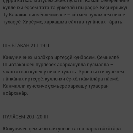
çурри кăткăс ыйтусемсӗрех пулать. Кăмăл сӗвӗрӗлнипе
кулленхи ӗçсем тата та ӳркевлӗн пыраççӗ. Кӗçнерникун
Ту Качакин сисчӗвленмелле – кӗтмен пулăмсем сиксе
тухаççӗ. Хирӗçме, харкашма сăлтав тупăнсах тăрать.
ШЫВТĂКАН 21.I-19.II
Юнкунчченех ырлăхра иртеççӗ кунăрсем. Çемьеллӗ
Шывтăкансен пурпӗрех асăрхануллă пулмалла –
якăлтатсан кӳ­лешӳ сиксе тухать. Эрнен ытти кунӗсем
лăпкăнах иртеççӗ, кулленхи ӗç-хӗл кăмăлăра пăсмӗ.
Канмалли кунсенче çемьере харкашу тухасран
асăрханăр.
ПУЛĂСЕМ 20.II-20.III
Юнкунччен çемьери ыйтусене татса парса вăхăтăра