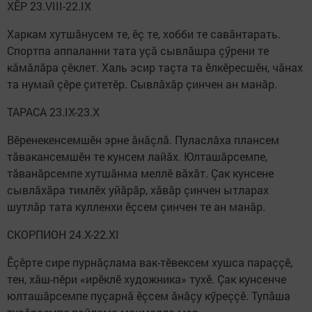
ХӖР 23.VIII-22.IX
Харкам хутшăнусем те, ӗç те, хобби те савăнтарать.
Спортпа аппаланни тата уçă сывлăшра çӳрени те
кăмăлăра çӗклет. Халь эсир таçта та ӗлкӗресшӗн, чăнах
та нумай çӗре çитетӗр. Сывлăхăр çинчен ан манăр.
ТАРАСА 23.IX-23.X
Вӗренекенсемшӗн эрне ăнăçлă. Пуласлăха плансем
тăвакансемшӗн те кунсем лайăх. Юлташăрсемпе,
тăванăрсемпе хутшăнма меллӗ вăхăт. Çак кунсене
сывлăхăра тимлӗх уйăрăр, хăвăр çинчен ытларах
шутлăр тата кулленхи ӗçсем çинчен те ан манăр.
СКОРПИОН 24.X-22.XI
Ӗçӗрте сире пурнăçлама вак-тӗвексем хушса параççӗ,
тен, хăш-пӗри «ирӗклӗ художника» тухӗ. Çак кунсенче
юлташăрсемпе пуçарнă ӗçсем ăнăçу кӳреççӗ. Тупăша