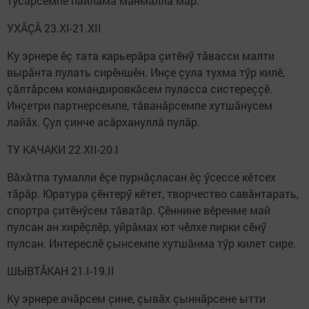
тусăрсемпе пайлама манмалла мар.
УХĂÇĂ 23.XI-21.XII
Ку эрнере ӗç тата карьерăра çитӗнӳ тăвасси малти
вырăнта пулать сирӗншӗн. Инçе çула тухма тӳр килӗ,
çăлтăрсем командировкăсем пуласса систереççӗ.
Инçетри партнерсемпе, тăванăрсемпе хутшăнусем
лайăх. Çул çинче асăрхануллă пулăр.
ТУ КАЧАКИ 22.XII-20.I
Вăхăтпа тумалли ӗçе пурнăçласан ӗç ӳсессе кӗтсех
тăрăр. Юратура çӗнтерӳ кӗтет, творчество савăнтарать,
спортра çитӗнӳсем тăватăр. Çӗннине вӗренме май
пулсан ан хирӗçлӗр, уйрăмах ют чӗлхе пирки сӗнӳ
пулсан. Интереслӗ çынсемпе хутшăнма тӳр килет сире.
ШЫВТĂКАН 21.I-19.II
Ку эрнере ачăрсем çине, çывăх çыннăрсене ытти