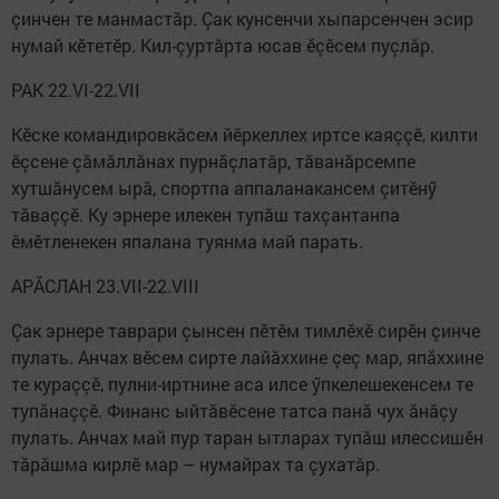
çинчен те манмастăр. Çак кунсенчи хыпарсенчен эсир
нумай кӗтетӗр. Кил-çуртăрта юсав ӗçӗсем пуçлăр.
РАК 22.VI-22.VII
Кӗске командировкăсем йӗркеллех иртсе каяççӗ, килти
ӗçсене çăмăллăнах пурнăçлатăр, тăванăрсемпе
хутшăнусем ырă, спортпа аппаланакансем çитӗнӳ
тăваççӗ. Ку эрнере илекен тупăш тахçантанпа
ӗмӗтленекен япалана туянма май парать.
АРĂСЛАН 23.VII-22.VIII
Çак эрнере таврари çынсен пӗтӗм тимлӗхӗ сирӗн çинче
пулать. Анчах вӗсем сирте лайăххине çеç мар, япăххине
те кураççӗ, пулни-иртнине аса илсе ӳпкелешекенсем те
тупăнаççӗ. Финанс ыйтăвӗсене татса панă чух ăнăçу
пулать. Анчах май пур таран ытларах тупăш илессишӗн
тăрăшма кирлӗ мар – нумайрах та çухатăр.