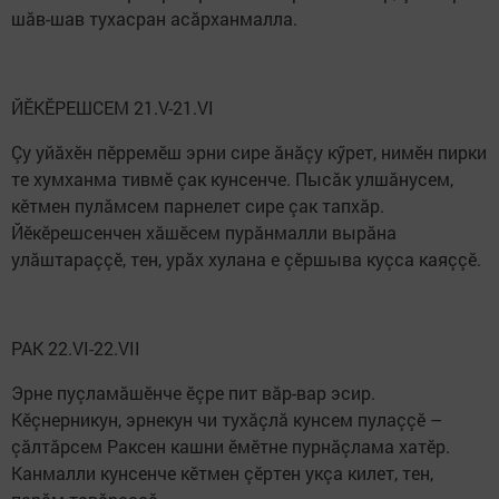
шăв-шав тухасран асăрханмалла.
ЙӖКӖРЕШСЕМ 21.V-21.VI
Çу уйăхӗн пӗрремӗш эрни сире ăнăçу кӳрет, нимӗн пирки
те хумханма тивмӗ çак кунсенче. Пысăк улшăнусем,
кӗтмен пулăмсем парнелет сире çак тапхăр.
Йӗкӗрешсенчен хăшӗсем пурăнмалли вырăна
улăштараççӗ, тен, урăх хулана е çӗршыва куçса каяççӗ.
РАК 22.VI-22.VII
Эрне пуçламăшӗнче ӗçре пит вăр-вар эсир.
Кӗçнерникун, эрнекун чи тухăçлă кунсем пулаççӗ –
çăлтăрсем Раксен кашни ӗмӗтне пурнăçлама хатӗр.
Канмалли кунсенче кӗтмен çӗртен укçа килет, тен,