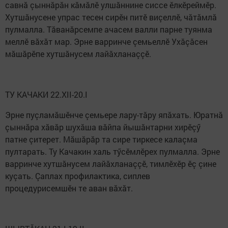
савнă çыннăрăн кăмăлӗ улшăннине сиссе ӗлкӗреймӗр.
Хутшăнусене упрас тесен сирӗн питӗ виçеллӗ, чăтăмлă
пулмалла. Тăванăрсемпе ачасем валли парне туянма
меллӗ вăхăт мар. Эрне варринче çемьеллӗ Ухăçăсен
мăшăрӗпе хутшăнусем лайăхланаççӗ.
ТУ КАЧАКИ 22.XII-20.I
Эрне пуçламăшӗнче çемьере лару-тăру япăхать. Юратнă
çыннăра хăвăр шухăша вăйпа йышăнтарни хирӗçӳ
патне çитерет. Мăшăрăр та сире тиркесе калаçма
пултарать. Ту Качакин халь тӳсӗмлӗрех пулмалла. Эрне
варринче хутшăнусем лайăхланаççӗ, тимлӗхӗр ӗç çине
куçать. Çаплах профилактика, сиплев
процедурисемшӗн те аван вăхăт.