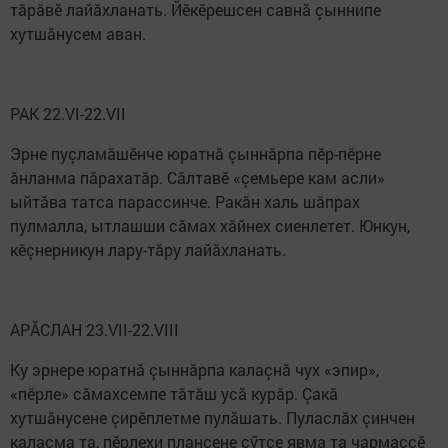
тăрăвӗ лайăхланать. Йӗкӗрешсен савнă çыннипе
хутшăнусем аван.
РАК 22.VI-22.VII
Эрне пуçламăшӗнче юратнă çыннăрпа пӗр-пӗрне
ăнланма пăрахатăр. Сăлтавӗ «çемьере кам асли»
ыйтăва татса парассинче. Ракăн халь шăпрах
пулмалла, ытлашши сăмах хăйнех сиенлетет. Юнкун,
кӗçнерникун лару-тăру лайăхланать.
АРĂСЛАН 23.VII-22.VIII
Ку эрнере юратнă çыннăрпа калаçнă чух «эпир»,
«пӗрле» сăмахсемпе тăтăш усă курăр. Çакă
хутшăнусене çирӗплетме пулăшать. Пуласлăх çинчен
калаçма та, пӗрлехи плансене сӳтсе явма та чармаççӗ