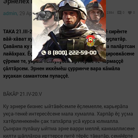
Эрнелӗх гороскоп 02.05 – 08.05
admin,
29 April 2022 - 11:26
2384
0
0
ТАКА 21.III-20.IV Ку тапхăрăн пӗрремӗш пайӗ сирӗнте
вăй-хăват хушать. Хăвăра ытларах шанма пуçлатăр.
Çавăнпа ку вăхăта кăткăс ӗçсене пурнăçлама палăртсан
лайăхрах. Ӗçлӗ ыйтусене татса пама командировкăсене
çӳреме те, уйрăм тӗлпулусем ирттерме те чармаççӗ
çăлтăрсем. Эрнен иккӗмӗш çурринче вара кăмăла
хуçакан самантсем пулаççӗ.
ВĂКĂР 21.IV-20.V
Ку эрнере бизнес ыйтăвӗсемпе ӗçлемелле, карьерăпа
укçа-тенкӗ интересӗсене мала хумалла. Харпăр ӗç уçма
хатӗрленекенӗн çак тапхăрпа усă курса юлмалла.
Çынран пулăшу ыйтма эрне варри меллӗ, канмаллисене
килти шăплăхра ирттерсе питӗ тӗрӗс тăватăр, çемйӗрте