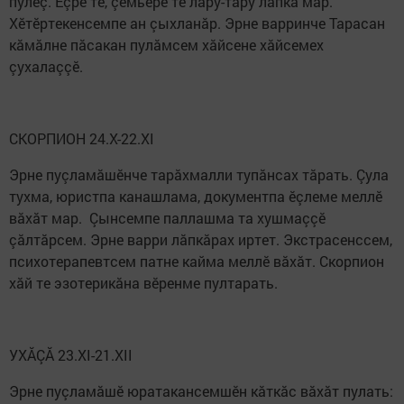
пулӗç. Ӗçре те, çемьере те лару-тăру лăпкă мар.
Хӗтӗртекенсемпе ан çыхланăр. Эрне варринче Тарасан
кăмăлне пăсакан пулăмсем хăйсене хăйсемех
çухалаççӗ.
СКОРПИОН 24.X-22.XI
Эрне пуçламăшӗнче тарăхмалли тупăнсах тăрать. Çула
тухма, юристпа канашлама, документпа ӗçлеме меллӗ
вăхăт мар. Çынсемпе паллашма та хушмаççӗ
çăлтăрсем. Эрне варри лăпкăрах иртет. Экстрасенссем,
психотерапевтсем патне кайма меллӗ вăхăт. Скорпион
хăй те эзотерикăна вӗренме пултарать.
УХĂÇĂ 23.XI-21.XII
Эрне пуçламăшӗ юратакансемшӗн кăткăс вăхăт пулать: