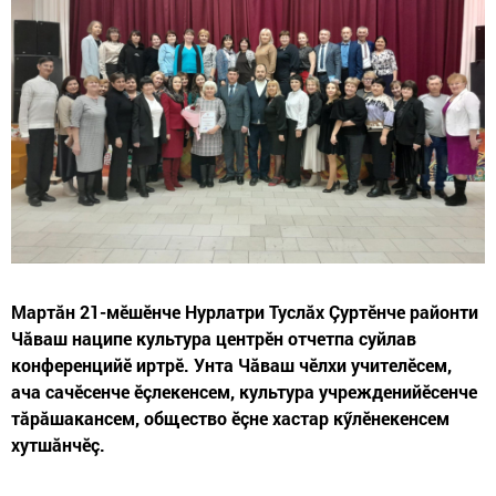
Мартăн 21-мӗшӗнче Нурлатри Туслăх Çуртӗнче районти
Чăваш наципе культура центрӗн отчетпа суйлав
конференцийӗ иртрӗ. Унта Чăваш чӗлхи учителӗсем,
ача сачӗсенче ӗçлекенсем, культура учрежденийӗсенче
тăрăшакансем, общество ӗçне хастар кӳлӗнекенсем
хутшăнчӗç.