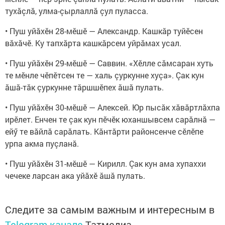
тухăçлă, улма-çырлаллă çул пуласса.
• Пуш уйăхӗн 28-мӗшӗ — Александр. Кашкăр туйӗсен
вăхăчӗ. Ку тапхăрта кашкăрсем уйрăмах усал.
• Пуш уйăхӗн 29-мӗшӗ — Саввин. «Хӗлле сăмсаран хуть
те мӗнле чӗпӗтсен те — халь çуркунне хуçа». Çак кун
ăшă-тăк çуркунне тăршшӗпех ăшă пулать.
• Пуш уйăхӗн 30-мӗшӗ — Алексей. Юр пысăк хăвăртлăхпа
ирӗлет. Енчен те çак кун пӗчӗк юханшывсем сарăлнă —
ейӳ те вăйлă сарăлать. Кăнтăрти районсенче сӗлӗпе
урпа акма пуçланă.
• Пуш уйăхӗн 31-мӗшӗ — Кирилл. Çак кун ама хупаххи
чечеке ларсан ака уйăхӗ ăшă пулать.
Следите за самым важным и интересным в
Telegram-канале
Татмедиа