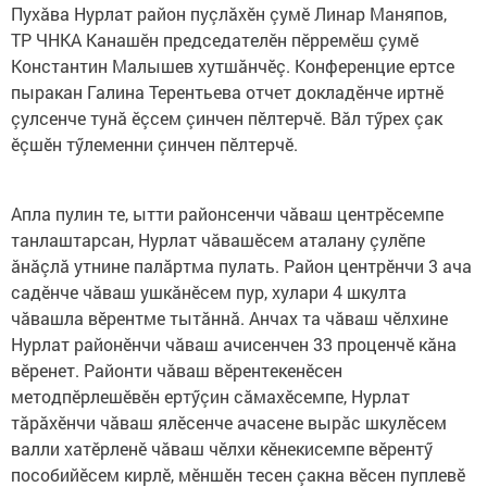
Пухăва Нурлат район пуçлăхӗн çумӗ Линар Маняпов,
ТР ЧНКА Канашӗн председателӗн пӗрремӗш çумӗ
Константин Малышев хутшăнчӗç. Конференцие ертсе
пыракан Галина Терентьева отчет докладӗнче иртнӗ
çулсенче тунă ӗçсем çинчен пӗлтерчӗ. Вăл тӳрех çак
ӗçшӗн тӳлеменни çинчен пӗлтерчӗ.
Апла пулин те, ытти районсенчи чăваш центрӗсемпе
танлаштарсан, Нурлат чăвашӗсем аталану çулӗпе
ăнăçлă утнине палăртма пулать. Район центрӗнчи 3 ача
садӗнче чăваш ушкăнӗсем пур, хулари 4 шкулта
чăвашла вӗрентме тытăннă. Анчах та чăваш чӗлхине
Нурлат районӗнчи чăваш ачисенчен 33 проценчӗ кăна
вӗренет. Районти чăваш вӗрентекенӗсен
методпӗрлешӗвӗн ертӳçин сăмахӗсемпе, Нурлат
тăрăхӗнчи чăваш ялӗсенче ачасене вырăс шкулӗсем
валли хатӗрленӗ чăваш чӗлхи кӗнекисемпе вӗрентӳ
пособийӗсем кирлӗ, мӗншӗн тесен çакна вӗсен пуплевӗ