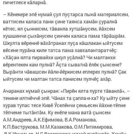
пичетлесе кăларнă.
– Кӗнекере эпӗ нумай çул пуçтарса пынă материалсем,
ваттисем каласа пани çине таянса хамăн çуралнă
кӗтес, ял çыннисем, тăванла хутшăнусем, йăхсем
хушшинчи çыхăнусем çинчен каласа пама тăрăшрăм.
Шкулта вӗреннӗ вăхăтранах пуçа кăшлакан ыйтусем
вӗсене пурăна киле татса пама хавхалантаратчӗç:
«Хăçан ялта пирвайхи шкул уçăлнă? Чи малтанхи
вӗрентекен кам пулнă? Ăçта сыватнă ӗлӗк çынсене?
Вырăнти чăвашсен йăли-йӗркисем еплерех пулнă? Çак
ыйтусем чи малтан татса панисем пулчӗç ахăр.
Ачаранах нумай çынран: «Пирӗн ялта пурте тăванлă», –
тенине илтнӗччӗ эпӗ. Чăнах та çапла-и-ха? Ку ыйту çине
хурав тупас тесе Кивӗ Ӳселӗнчи çемьесен йăхне-тӗпне
тӗпчеме тытăнтăм. Ку енӗпе мана ватă çынсем
А.М.Андреев, А.К.Ефимова, В.А.Романова,
К.П.Ваструкова, М.М.Казакова, О.М.Питимирова,
В.К.Игнатьев, Н.С.Вас­трукова нумай пулăшрӗç. Хамăн