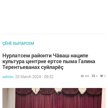
ÇӖНӖ ХЫПАРСЕМ
Нурлатсем районти Чăваш наципе
культура центрне ертсе пыма Галина
Терентьеванах суйларӗç
admin,
25 March 2024 - 09:32
585
0
0