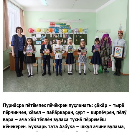
Пурнăçра пӗтӗмпех пӗчӗкрен пуçланать: çăкăр – тырă
пӗрчинчен, хӗвел – пайăркаран, çурт – кирпӗчрен, пӗлӳ
вара – ача хăй тӗллӗн вуласа тухнă пӗрремӗш
кӗнекерен. Букварь тата Азбука – шкул ачине вулама,