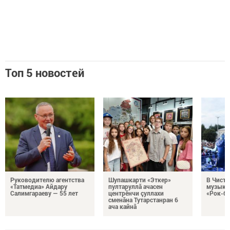
Топ 5 новостей
Руководителю агентства
Шупашкарти «Эткер»
В Чисто
«Татмедиа» Айдару
пултаруллă ачасен
музыка
Салимгараеву — 55 лет
центрӗнчи çуллахи
«Рок-бе
сменăна Тутарстанран 6
ача кайнă