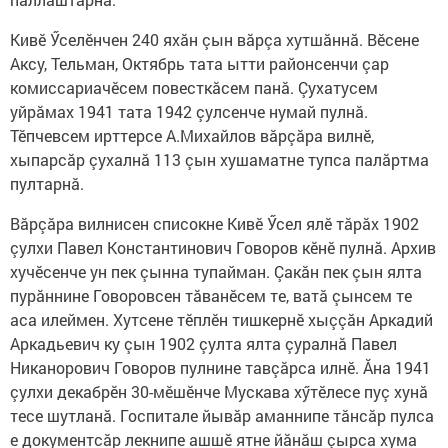
Кивӗ Ӳселӗнчен 240 яхăн çын вăрçа хутшăннă. Вӗсене
Аксу, Тельман, Октябрь тата ытти районсенчи çар
комиссариачӗсем повесткăсем панă. Çухатусем
уйрăмах 1941 тата 1942 çулсенче нумай пулнă.
Тӗпчевсем ирттерсе А.Михайлов вăрçăра вилнӗ,
хыпарсăр çухалнă 113 çын хушаматне тупса палăртма
пултарнă.
Вăрçăра вилнисен списокне Кивӗ Ӳсел ялӗ тăрăх 1902
çулхи Павел Константинович Говоров кӗнӗ пулнă. Архив
хучӗсенче ун пек çынна тупайман. Çакăн пек çын ялта
пурăннине Говоровсен тăванӗсем те, ватă çынсем те
аса илеймен. Хутсене тӗплӗн тишкернӗ хыççăн Аркадий
Аркадьевич ку çын 1902 çулта ялта çуралнă Павел
Никанорович Говоров пулнине тавçăрса илнӗ. Ăна 1941
çулхи декабрӗн 30-мӗшӗнче Мускава хӳтӗлесе пуç хунă
тесе шутланă. Госпитале йывăр аманнипе тăнсăр пулса
е документсăр лекнипе ашшӗ ятне йăнăш çырса хума