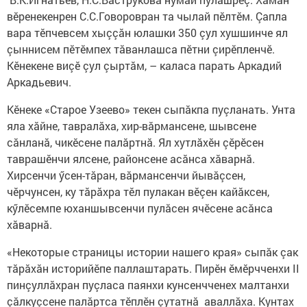
вӗренекенрен С.С.Говоровран та чылай пӗлтӗм. Çапла
вара тӗпчевсем хыççăн юлашки 350 çул хушшинче ял
çыннисем пӗтӗмпех тăванлашса пӗтни çирӗпленчӗ.
Кӗнекене виçӗ çул çыртăм, – каласа парать Аркадий
Аркадьевич.
Кӗнеке «Старое Узеево» текен сыпăкпа пуçланать. Унта
яла хăйне, тавралăха, хир-вăрмансене, шывсене
сăнланă, чикӗсене палăртнă. Ял хутлăхӗн çӗрӗсен
таврашӗнчи ялсене, районсене асăнса хăварнă.
Хирсенчи ӳсен-тăран, вăрмансенчи йывăçсен,
чӗрчунсен, ку тăрăхра тӗл пулакан вӗçен кайăксен,
кӳлӗсемпе юханшывсенчи пулăсен ячӗсене асăнса
хăварнă.
«Некоторые страницы истории нашего края» сыпăк çак
тăрăхăн историйӗпе паллаштарать. Пирӗн ӗмӗрчченхи II
пинçуллăхран пуçласа паянхи кунсенч­ченех малтанхи
çăлкуçсене палăртса тӗплӗн çутатнă аваллăха. Кунтах