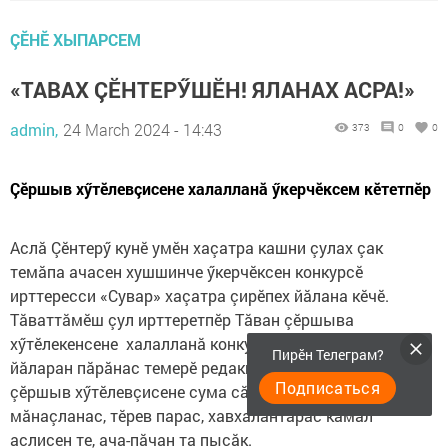
ÇӖНӖ ХЫПАРСЕМ
«ТАВАХ ÇӖНТЕРӲШӖН! ЯЛАНАХ АСРА!»
admin,
24 March 2024 - 14:43
373
0
0
Çӗршыв хӳтӗлевçисене халалланă ӳкерчӗксем кӗтетпӗр
Аслă Çӗнтерӳ кунӗ умӗн хаçатра кашни çулах çак
темăпа ачасен хушшинче ӳкерчӗксен конкурсӗ
ирттересси «Сувар» хаçатра çирӗпех йăлана кӗчӗ.
Тăваттăмӗш çул ирттеретпӗр Тăван çӗршыва
хӳтӗлекенсене халалланă конкурса. Кăçал та ырă
Пирӗн Телеграм?
йăларан пăрăнас темерӗ редакци. Паянхи саманара
Подписаться
çӗршыв хӳтӗлевçисене сума сăвас, вӗсемпе
мăнаçланас, тӗрев парас, хавхалантарас кăмăл
аслисен те, ача-пăчан та пысăк.