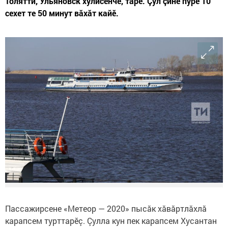
Толятти, Ульяновск хулисенче, тăрӗ. Çул çине пурӗ 10
сехет те 50 минут вăхăт кайӗ.
Пассажирсене «Метеор — 2020» пысăк хăвăртлăхлă
карапсем турттарӗç. Çулла кун пек карапсем Хусантан