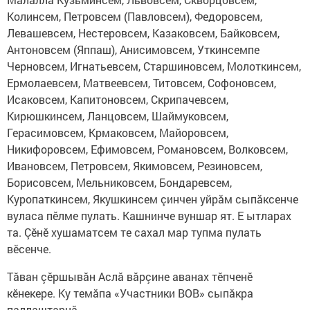
Колинсем, Петровсем (Павловсем), Федоровсем,
Левашевсем, Нестеровсем, Казаковсем, Байковсем,
Антоновсем (Яппаш), Анисимовсем, Уткинсемпе
Черновсем, Игнатьевсем, Старшиновсем, Молоткинсем,
Ермолаевсем, Матвеевсем, Титовсем, Софонов­сем,
Исаковсем, Капитоновсем, Скрипачевсем,
Кирюшкинсем, Ланцовсем, Шаймуковсем,
Герасимовсем, Крмаковсем, Майоровсем,
Никифоровсем, Ефимовсем, Романовсем, Волковсем,
Ивановсем, Петровсем, Якимовсем, Резиновсем,
Борисовсем, Мельниковсем, Бондаревсем,
Куропаткинсем, Якушкинсем çинчен уйрăм сыпăксенче
вуласа пӗлме пулать. Кашнинче вуншар ят. Е ытларах
та. Çӗнӗ хушаматсем те сахал мар тупма пулать
вӗсенче.
Тăван çӗршывăн Аслă вăрçине аванах тӗпченӗ
кӗнекере. Ку темăпа «Участники ВОВ» сыпăкра
паллаштарнă.