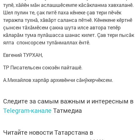
тупӗ, хăйӗн мăн аслашшӗсемпе кăсăкланма хавхаланӗ.
Шел пулин те, çак питӗ паха кӗнеке çав тери пӗчӗк
тиражпа тухнă, хăвăрт саланса пӗтнӗ. Кӗнекене кӗртнӗ
çынсен тăхăмӗсем çакна шута илсе автора тепӗр
кăларăм тума пулăшасса шанас килет. Çав тери пысăк
ялта спонсорсем тупăнмаллах ӗнтӗ.
Евгений ТУРХАН,
ТР Писательсен союзӗн пайташӗ.
А.Михайлов харпăр архивӗнчи сăнӳкерчӗксем.
Следите за самым важным и интересным в
Telegram-канале
Татмедиа
Читайте новости Татарстана в