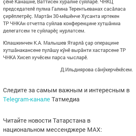
çӗнӗ Канашне, Ваттисен хуралне суйларӗ. ЧНКЦ
председателӗ пулма Галина Терентьеванах сасăласа
çирӗплетрӗç. Мартăн 30-мӗшӗнче Хусанта иртекен
ТР ЧНКАн отчетпа суйлав конференцине хутшăнма
делегатсем те суйларӗç нурлатсем.
Юлашкинчен К.А. Малышев Ятарлă çар операцине
хутшăнакансене пулăшу кӳнӗ вырăнти хастарсене ТР
ЧНКА Хисеп хучӗсем парса чысларӗ.
Д.Ильдиярова сăнӳкерчӗкӗсем.
Следите за самым важным и интересным в
Telegram-канале
Татмедиа
Читайте новости Татарстана в
национальном мессенджере MАХ: