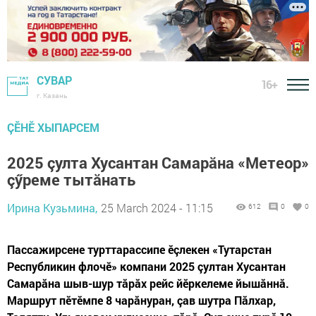
СУВАР
16+
г. Казань
ÇӖНӖ ХЫПАРСЕМ
2025 çулта Хусантан Самарăна «Метеор»
çӳреме тытăнать
Ирина Кузьмина,
25 March 2024 - 11:15
612
0
0
Пассажирсене турттарассипе ӗçлекен «Тутарстан
Республикин флочӗ» компани 2025 çултан Хусантан
Самарăна шыв-шур тăрăх рейс йӗркелеме йышăннă.
Маршрут пӗтӗмпе 8 чарăнуран, çав шутра Пăлхар,