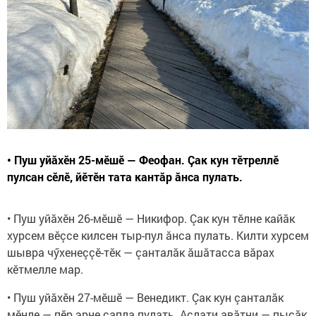
• Пуш уйăхӗн 25-мӗшӗ — Феофан. Çак кун тӗтреллӗ
пулсан сӗлӗ, йӗтӗн тата кантăр ăнса пулать.
• Пуш уйăхӗн 26-мӗшӗ — Никифор. Çак кун тӗлне кайăк
хурсем вӗçсе килсен тыр-пул ăнса пулать. Килти хурсем
шывра чӳхенеççӗ-тӗк — çанталăк ăшăтасса вăрах
кӗтмелле мар.
• Пуш уйăхӗн 27-мӗшӗ — Венедикт. Çак кун çанталăк
мӗнле — пӗр эрне çапла пулать. Аслати авăтни — пысăк