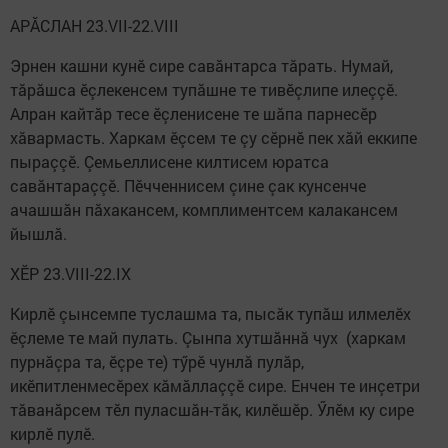
АРĂСЛАН 23.VII-22.VIII
Эрнен кашни кунӗ сире савăнтарса тăрать. Нумай,
тăрăшса ӗçлекенсем тупăшне те тивӗçлипе илеççӗ.
Алран кайтăр тесе ӗçленисене те шăпа парнесӗр
хăвармасть. Харкам ӗçсем те çу сӗрнӗ пек хăй еккипе
пыраççӗ. Çемьеллисене килтисем юратса
савăнтараççӗ. Пӗчченнисем çине çак кунсенче
ачашшăн пăхакансем, комплиментсем калакансем
йышлă.
ХӖР 23.VIII-22.IX
Кирлӗ çынсемпе туслашма та, пысăк тупăш илмелӗх
ӗçлеме те май пулать. Çынпа хутшăннă чух (харкам
пурнăçра та, ӗçре те) тӳрӗ чунлă пулăр,
икӗпитленмесӗрех кăмăллаççӗ сире. Енчен те инçетри
тăванăрсем тӗл пуласшăн-тăк, килӗшӗр. Ӳлӗм ку сире
кирлӗ пулӗ.