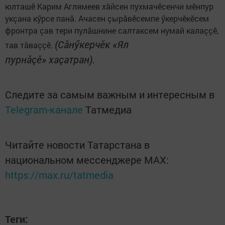
юлташӗ Карим Аглямеев хăйсен пухмачӗсенчи мӗнпур
укçана кӳрсе панă. Ачасен çырăвӗсемпе ӳкерчӗкӗсем
фронтра çав тери пулăшнине салтаксем нумай калаççӗ,
(Сăнӳкерчӗк «Ял
тав тăваççӗ.
пурнăçӗ» хаçатран).
Следите за самым важным и интересным в
Telegram-канале
Татмедиа
Читайте новости Татарстана в
национальном мессенджере MАХ:
https://max.ru/tatmedia
Теги: