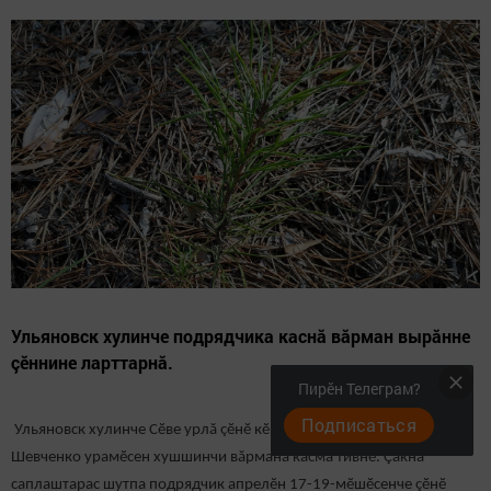
Ульяновск хулинче подрядчика каснă вăрман вырăнне
çӗннине ларттарнă.
Пирӗн Телеграм?
Подписаться
Ульяновск хулинче Сӗве урлă çӗнӗ кӗпер хывнă чух Аблуковпа
Шевченко урамӗсен хушшинчи вăрмана касма тивнӗ. Çакна
саплаштарас шутпа подрядчик апрелӗн 17-19-мӗшӗсенче çӗнӗ