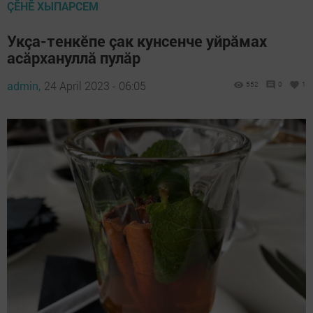
ÇӖНӖ ХЫПАРСЕМ
Укçа-тенкӗпе çак кунсенче уйрăмах
асăрхануллă пулăр
admin,
24 April 2023 - 06:05
552
0
1