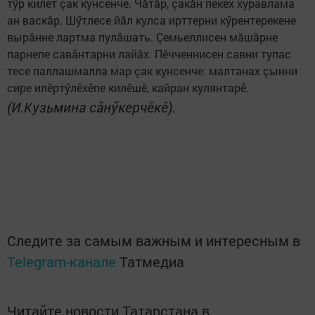
тӳр килет çак кунсенче. Чăтăр, çакăн пекех хуравлама
ан васкăр. Шӳтлесе йăл кулса ирттерни кӳрентерекене
вырăнне лартма пулăшать. Çемьеллисен мăшăрне
парнепе савăнтарни лайăх. Пӗчченнисен савни тупас
тесе паллашмалла мар çак кунсенче: малтанах çынни
сире илӗртӳлӗхӗпе килӗшӗ, кайран кулянтарӗ.
(И.Кузьмина сăнӳкерчӗкӗ).
Следите за самым важным и интересным в
Telegram-канале
Татмедиа
Читайте новости Татарстана в