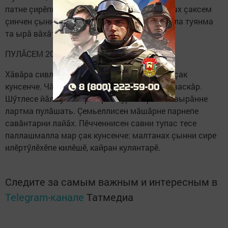
патне çирӗппӗн утма меллӗ вăхăт халь. Анчах çаксем
çинчен çынна каласа çӳресен ăнмасть. Япала туянма
та ырă вăхăт мар халь.
ПУЛĂСЕМ 20.II-20.III
Хăвăра сивлесе калаçнине илтме тӳр килет çак
кунсенче. Чăтăр, çакăн пекех хуравлама ан васкăр.
Шӳтлесе йăл кулса ирттерни кӳрентерекене вырăнне
лартма пулăшать. Çемьеллисен мăшăрне парнепе
савăнтарни лайăх. Пӗчченнисен савни тупас тесе
паллашмалла мар çак кунсенче: малтанах çынни сире
илӗртӳлӗхӗпе килӗшӗ, кайран кулянтарӗ.
Следите за самым важным и интересным в
Telegram-канале
Татмедиа