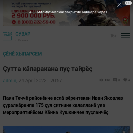
2
Автоматическое закрытие баннера через
СУВАР
16+
г. Казань
ÇӖНӖ ХЫПАРСЕМ
Çутта кăларакана пуç тайрӗç
admin,
24 April 2023 - 20:57
550
0
2
Паян Теччӗ районӗнче аслă вӗрентекен Иван Яковлев
çуралнăранпа 175 çул çитнине халалланă уяв
мероприятийӗсем Кăнна Кушкинчен пуçланчӗç