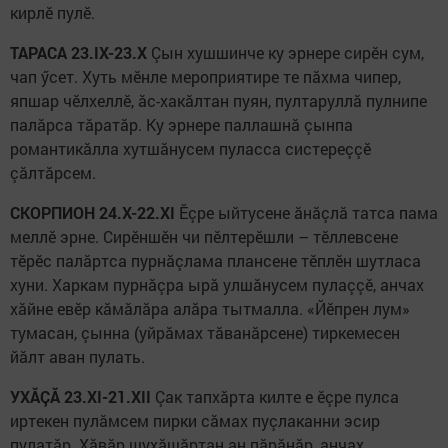
кирлӗ пулӗ.
ТАРАСА 23.IX-23.X
Çын хушшинче ку эрнере сирӗн сум,
чап ӳсет. Хуть мӗнле мероприятире те пăхма чипер,
япшар чӗлхеллӗ, ăс-хакăлтан пуян, пултаруллă пулнипе
палăрса тăратăр. Ку эрнере паллашнă çынпа
романтикăлла хутшăнусем пуласса систереççӗ
çăлтăрсем.
СКОРПИОН 24.X-22.XI
Ӗçре ыйтусене ăнăçлă татса пама
меллӗ эрне. Сирӗншӗн чи пӗлтерӗшли – тӗллевсене
тӗрӗс палăртса пурнăçлама плансене тӗплӗн шутласа
хуни. Харкам пурнăçра ырă улшăнусем пулаççӗ, анчах
хăйне евӗр кăмăлăра алăра тытмалла. «Йӗпрен лум»
тумасан, çынна (уйрăмах тăванăрсене) тиркемесен
йăлт аван пулать.
УХĂÇĂ 23.XI-21.XII
Çак тапхăрта килте е ӗçре пулса
иртекен пулăмсем пирки сăмах пуçлаканни эсир
пулатăр. Хăвăр шухăшăртан ан пăрăнăр, анчах