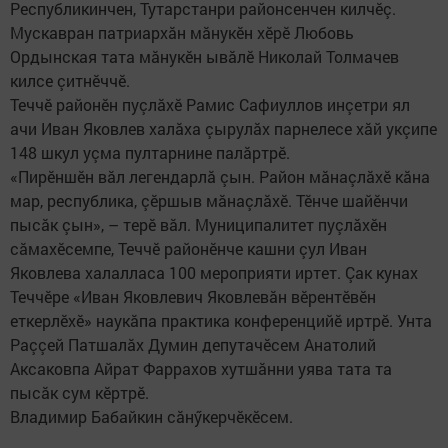
Республикинчен, Тутарстанри районсенчен килчӗç.
Мускавран патриархăн мăнукӗн хӗрӗ Любовь
Ордынская тата мăнукӗн ывăлӗ Николай Толмачев
килсе çитнӗччӗ.
Теччӗ районӗн пуçлăхӗ Рамис Сафиуллов инçетри ял
ачи Иван Яковлев халăха çырулăх парнелесе хăй укçипе
148 шкул уçма пултарнине палăртрӗ.
«Пирӗншӗн вăл легендарлă çын. Район мăнаçлăхӗ кăна
мар, республика, çӗршыв мăнаçлăхӗ. Тӗнче шайӗнчи
пысăк çын», – терӗ вăл. Муниципалитет пуçлăхӗн
сăмахӗсемпе, Теччӗ районӗнче кашни çул Иван
Яковлева халалласа 100 мероприяти иртет. Çак кунах
Теччӗре «Иван Яковлевич Яковлевăн вӗрентӗвӗн
еткерлӗхӗ» наукăпа практика конференцийӗ иртрӗ. Унта
Раççей Патшалăх Думин депутачӗсем Анатолий
Аксаковпа Айрат Фаррахов хутшăнни уява тата та
пысăк сум кӗртрӗ.
Владимир Бабайкин сăнӳкерчӗкӗсем.