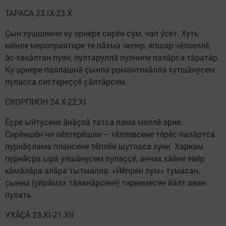
ТАРАСА 23.IX-23.X
Çын хушшинче ку эрнере сирӗн сум, чап ӳсет. Хуть
мӗнле мероприятире те пăхма чипер, япшар чӗлхеллӗ,
ăс-хакăлтан пуян, пултаруллă пулнипе палăрса тăратăр.
Ку эрнере паллашнă çынпа романтикăлла хутшăнусем
пуласса систереççӗ çăлтăрсем.
СКОРПИОН 24.X-22.XI
Ӗçре ыйтусене ăнăçлă татса пама меллӗ эрне.
Сирӗншӗн чи пӗлтерӗшли – тӗллевсене тӗрӗс палăртса
пурнăçлама плансене тӗплӗн шутласа хуни. Харкам
пурнăçра ырă улшăнусем пулаççӗ, анчах хăйне евӗр
кăмăлăра алăра тытмалла. «Йӗпрен лум» тумасан,
çынна (уйрăмах тăванăрсене) тиркемесен йăлт аван
пулать.
УХĂÇĂ 23.XI-21.XII