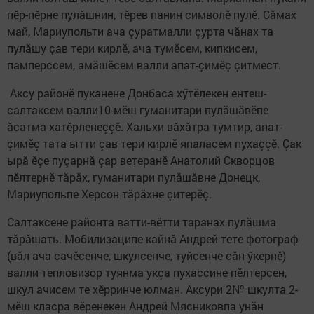
пӗр-пӗрне пулăшнин, тӗрев панин символӗ пулӗ. Сăмах
май, Мариупольти ача çуратмалли çурта чăнах та
пулăшу çав тери кирлӗ, ача тумӗсем, кипкисем,
памперссем, амăшӗсем валли апат-çимӗç çитмест.
Аксу районӗ пуканене Донбаса хӳтӗлекен ентеш-
салтаксем валли10-мӗш гуманитари пулăшăвӗпе
ăсатма хатӗрленеççӗ. Хальхи вăхăтра тумтир, апат-
çимӗç тата ытти çав тери кирлӗ япаласем пухаççӗ. Çак
ырă ӗçе пуçарнă çар ветеранӗ Анатолий Скворцов
пӗлтернӗ тăрăх, гуманитари пулăшăвне Донецк,
Мариупольпе Херсон тăрăхне çитерӗç.
Салтаксене районта ватти-вӗтти таранах пулăшма
тăрăшать. Мобилизаципе кайнă Андрей тете фотограф
(вăл ача сачӗсенче, шкулсенче, туйсенче сăн ӳкернӗ)
валли тепловизор туянма укçа пухассине пӗлтерсен,
шкул ачисем те хӗрринче юлман. Аксури 2№ шкулта 2-
мӗш класра вӗренекен Андрей Мясниковпа унăн