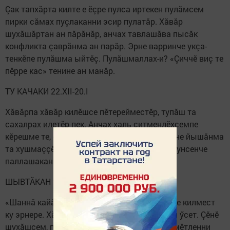
Çак тапхăрта килте е ӗçре пулса иртекен пулăмсем
пирки сăмах пуçлаканни эсир пулатăр. Хăвăр
шухăшăртан ан пăрăнăр, анчах тавлашăва пысăк
конфликта çаврăнма ан парăр. Эрне варринче укçа-
тенкӗпе пулăшма ыйтӗç. Пулăшмаллах-и? «Çиччӗ виç те
пӗрре кас» тенине ан манăр.
ТУ КАЧАКИ 22.XII-20.I
Хăвăрпа хăвăр килӗшсе пӗтерейместӗр, тупăш та
сахалрах илетӗр пек. Анчах халь çитменлӗхсемпе
кӗрешме те, сахал пӗлекен çынсен пулăшăвне йышăнма
та хушмаççӗ çăлтăрсем. Пӗчченнисем çак кунсенче
паллашакан çынна кăмăлласа пăрахӗç.
ШЫВТĂКАН 21.I-19.II
«Шаннă кайăк йăвара лармасть» тени тӗрӗсе килмест
ку эрнере. Хăвăрăн вăя ӗненни те кунран кун ӳсет. Çӗнӗ
шухăшсем, плансем пуçа килсех тăраççӗ. Ӗмӗтленни