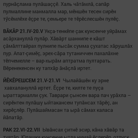
пурнăçлама пулăшаççӗ. Халь чăтăмлă, сапăр
пулмаллине манмалла мар, мӗншӗн тесен сирӗн
тӳсӗмлӗхе ӗçре те, çемьере те тӗрӗслесшӗн пулӗç.
ВĂКĂР 21.IV-20.V
Укçа-тенкӗпе çак кунсенче уйрăмах
асăрхануллă пулăр. Хăвăрт шаннипе е кăшт
çăмăлттайрах пулнипе пысăк сумма çухатас хăрушлăх
пур. Апат-çимӗç, эрех-сăра тутаниччен пахалăхне
тӗпчемелле – вар-хырăм аптратма пултарать.
Вӗренекенсен ку тапхăр ăнăçлă иртет.
ЙӖКӖРЕШСЕМ 21.V-21.VI
Чылайăшӗн ку эрне
хавхалануллă иртет. Ӗçре те, килте те пуçа
ыраттармалли çук. Таврари çынсен вара пач урăхла –
сирӗнтен пулăшу ыйтакансем тупăнсах тăрӗç, ан
хирӗçлӗр. Пулăшаймасан та ырă сăмах каласа
йăпатăр.
РАК 22.VI-22.VII
Ывăнсах çитнӗ эсир, кăна хăвăр та
туятăр. Юлашки кунсенче ытла нумай ӗçлерӗр, отпуск