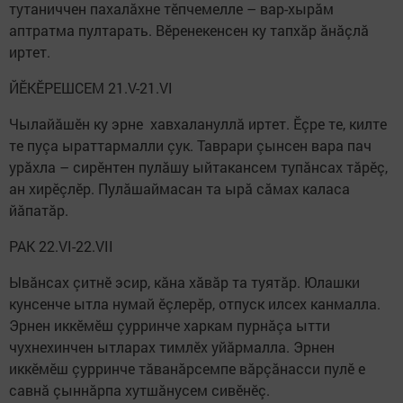
тутаниччен пахалăхне тӗпчемелле – вар-хырăм
аптратма пултарать. Вӗренекенсен ку тапхăр ăнăçлă
иртет.
ЙӖКӖРЕШСЕМ 21.V-21.VI
Чылайăшӗн ку эрне хавхалануллă иртет. Ӗçре те, килте
те пуçа ыраттармалли çук. Таврари çынсен вара пач
урăхла – сирӗнтен пулăшу ыйтакансем тупăнсах тăрӗç,
ан хирӗçлӗр. Пулăшаймасан та ырă сăмах каласа
йăпатăр.
РАК 22.VI-22.VII
Ывăнсах çитнӗ эсир, кăна хăвăр та туятăр. Юлашки
кунсенче ытла нумай ӗçлерӗр, отпуск илсех канмалла.
Эрнен иккӗмӗш çурринче харкам пурнăçа ытти
чухнехинчен ытларах тимлӗх уйăрмалла. Эрнен
иккӗмӗш çурринче тăванăрсемпе вăрçăнасси пулӗ е
савнă çыннăрпа хутшăнусем сивӗнӗç.