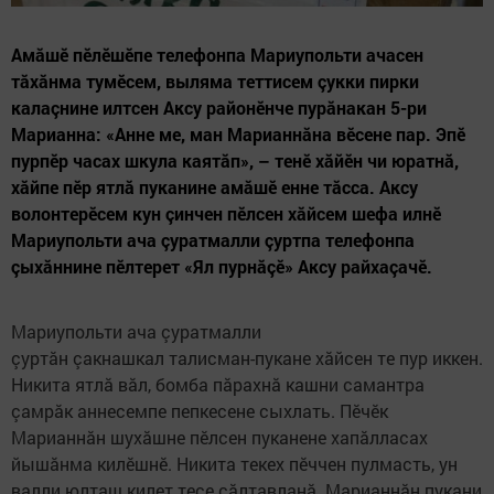
Амăшӗ пӗлӗшӗпе телефонпа Мариупольти ачасен
тăхăнма тумӗсем, выляма теттисем çукки пирки
калаçнине илтсен Аксу районӗнче пурăнакан 5-ри
Марианна: «Анне ме, ман Марианнăна вӗсене пар. Эпӗ
пурпӗр часах шкула каятăп», – тенӗ хăйӗн чи юратнă,
хăйпе пӗр ятлă пуканине амăшӗ енне тăсса. Аксу
волонтерӗсем кун çинчен пӗлсен хăйсем шефа илнӗ
Мариупольти ача çуратмалли çуртпа телефонпа
çыхăннине пӗлтерет «Ял пурнăçӗ» Аксу райхаçачӗ.
Мариупольти ача çуратмалли
çуртăн çакнашкал талисман-пукане хăйсен те пур иккен.
Никита ятлă вăл, бомба пăрахнă кашни самантра
çамрăк аннесемпе пепкесене сыхлать. Пӗчӗк
Марианнăн шухăшне пӗлсен пуканене хапăлласах
йышăнма килӗшнӗ. Никита текех пӗччен пулмасть, ун
валли юлташ килет тесе сăлтавланă. Марианнăн пукани