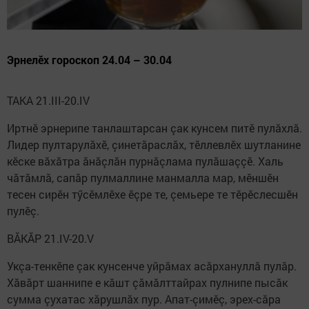
Эрнелӗх гороскоп 24.04 – 30.04
ТАКА 21.III-20.IV
Иртнӗ эрнерипе танлаштарсан çак кунсем питӗ пулăхлă.
Лидер пултарулăхӗ, çинетăраслăх, тӗллевлӗх шутланине
кӗске вăхăтра ăнăçлăн пурнăçлама пулăшаççӗ. Халь
чăтăмлă, сапăр пулмаллине манмалла мар, мӗншӗн
тесен сирӗн тӳсӗмлӗхе ӗçре те, çемьере те тӗрӗслесшӗн
пулӗç.
ВĂКĂР 21.IV-20.V
Укçа-тенкӗпе çак кунсенче уйрăмах асăрхануллă пулăр.
Хăвăрт шаннипе е кăшт çăмăлттайрах пулнипе пысăк
сумма çухатас хăрушлăх пур. Апат-çимӗç, эрех-сăра