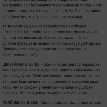
тавлашăва пысăк конфликта çаврăнма ан парăр. Эрне
варринче укçа-тенкӗпе пулăшма ыйтӗç. Пулăшмаллах-
и? «Çиччӗ виç те пӗрре кас» тенине ан манăр.
ТУ КАЧАКИ 22.XII-20.I
Хăвăрпа хăвăр килӗшсе
пӗтерейместӗр, тупăш та сахалрах илетӗр пек. Анчах
халь çитменлӗхсемпе кӗрешме те, сахал пӗлекен
çынсен пулăшăвне йышăнма та хушмаççӗ çăлтăрсем.
Пӗчченнисем çак кунсенче паллашакан çынна
кăмăлласа пăрахӗç.
ШЫВТĂКАН 21.I-19.II
«Шаннă кайăк йăвара лармасть»
тени тӗрӗсе килмест ку эрнере. Хăвăрăн вăя ӗненни те
кунран кун ӳсет. Çӗнӗ шухăшсем, плансем пуçа килсех
тăраççӗ. Ӗмӗтленни патне çирӗппӗн утма меллӗ вăхăт
халь. Анчах çаксем çинчен çынна каласа çӳресен
ăнмасть. Япала туянма та ырă вăхăт мар халь.
ПУЛĂСЕМ 20.II-20.III
Хăвăра сивлесе калаçнине илтме