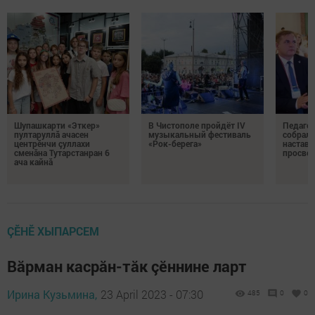
Шупашкарти «Эткер»
В Чистополе пройдёт IV
Педагог
пултаруллă ачасен
музыкальный фестиваль
собрали
центрӗнчи çуллахи
«Рок-берега»
наставн
сменăна Тутарстанран 6
просвет
ача кайнă
ÇӖНӖ ХЫПАРСЕМ
Вăрман касрăн-тăк çӗннине ларт
Ирина Кузьмина,
23 April 2023 - 07:30
485
0
0