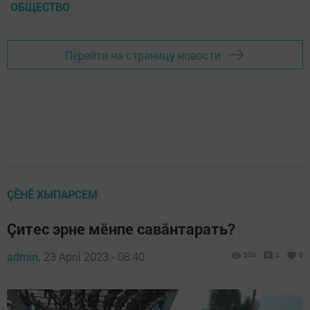
ОБЩЕСТВО
Перейти на страницу новости
ÇӖНӖ ХЫПАРСЕМ
Çитес эрне мӗнпе савăнтарать?
admin,
23 April 2023 - 08:40
504
0
0