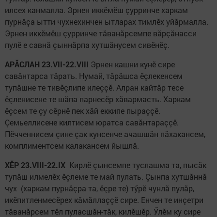
илсех канмалла. Эрнен иккӗмӗш çурринче харкам
пурнăçа ытти чухнехинчен ытларах тимлӗх уйăрмалла.
Эрнен иккӗмӗш çурринче тăванăрсемпе вăрçăнасси
пулӗ е савнă çыннăрпа хутшăнусем сивӗнӗç.
АРĂСЛАН 23.VII-22.VIII
Эрнен кашни кунӗ сире
савăнтарса тăрать. Нумай, тăрăшса ӗçлекенсем
тупăшне те тивӗçлипе илеççӗ. Алран кайтăр тесе
ӗçленисене те шăпа парнесӗр хăвармасть. Харкам
ӗçсем те çу сӗрнӗ пек хăй еккипе пыраççӗ.
Çемьеллисене килтисем юратса савăнтараççӗ.
Пӗчченнисем çине çак кунсенче ачашшăн пăхакансем,
комплиментсем калакансем йышлă.
ХӖР 23.VIII-22.IX
Кирлӗ çынсемпе туслашма та, пысăк
тупăш илмелӗх ӗçлеме те май пулать. Çынпа хутшăннă
чух (харкам пурнăçра та, ӗçре те) тӳрӗ чунлă пулăр,
икӗпитленмесӗрех кăмăллаççӗ сире. Енчен те инçетри
тăванăрсем тӗл пуласшăн-тăк, килӗшӗр. Ӳлӗм ку сире