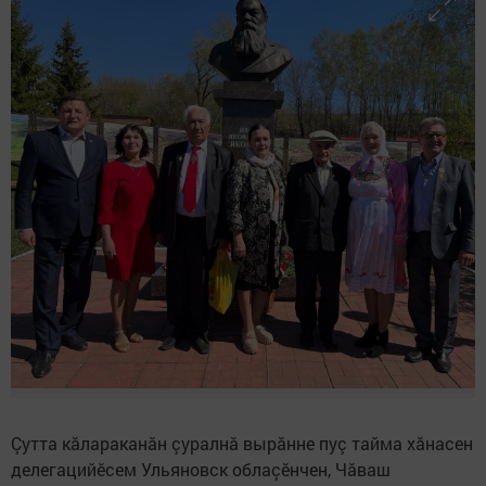
Çутта кăлараканăн çуралнă вырăнне пуç тайма хăнасен
делегацийӗсем Ульяновск облаçӗнчен, Чăваш