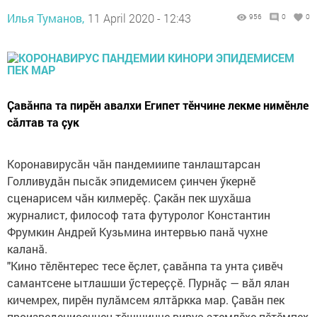
Илья Туманов,
11 April 2020 - 12:43
956
0
0
Ҫавӑнпа та пирӗн авалхи Египет тӗнчине лекме нимӗнле
сӑлтав та ҫук
Коронавирусӑн чӑн пандемиипе танлаштарсан
Голливудӑн пысӑк эпидемисем ҫинчен ӳкернӗ
сценарисем чӑн килмерӗҫ. Ҫакӑн пек шухӑша
журналист, философ тата футуролог Константин
Фрумкин Андрей Кузьмина интервью панӑ чухне
каланӑ.
"Кино тӗлӗнтерес тесе ӗҫлет, ҫавӑнпа та унта ҫивӗч
самантсене ытлашши ӳстереҫҫӗ. Пурнӑҫ — вӑл ялан
кичемрех, пирӗн пулӑмсем ялтӑркка мар. Ҫавӑн пек
произведенисенчен тӗшшинче вирус этемлӗхе пӗтӗмпех