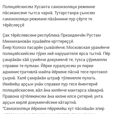
Полицейскисем Хусанта самоизоляци режимне
пӑсакансене тытса чарнӑ. Тутарстанра ҫынсем
самоизоляци режимне пӑхӑннине пур ҫӗрте те
тӗрӗслеҫҫӗ
Ҫак тӗрӗслевсене республика Президенчӗн Рустам
Миннихановӑн хушӑвӗпе ирттереҫҫӗ.
Ӗнер Колхоз пасарӗн ҫывӑхӗнче, Московская урамӗнче
полицейскийсем тӳрех икӗ нарушителя ярса тытнӑ. Пӗр
ҫамрӑкӑн хӑй ҫумӗнче докуменчӗ те, тухса ҫӳремелли
справки те пулман. Йӗрке хуралҫисем ун пирки
административлӑ майпа йӗркене пӑснӑ тесе протокол
ҫырнӑ. Халӗ ҫамрӑкӑн штраф тӳлемелле пулать.
Иккӗмӗш арҫын унӑн справки пур тесе ӗнентернӗ
полицейскисене, вӑл ӑна килӗнче мантарса хӑварнӑ.
Правона хӳтӗлекенсем ӑна килне илсе ҫитернӗ, унта
арҫын кирлӗ докуменчӗсене кӑтартнӑ.
"Самоизоляци йӗркине пӗрремӗш хут пӑснӑшӑн эпир