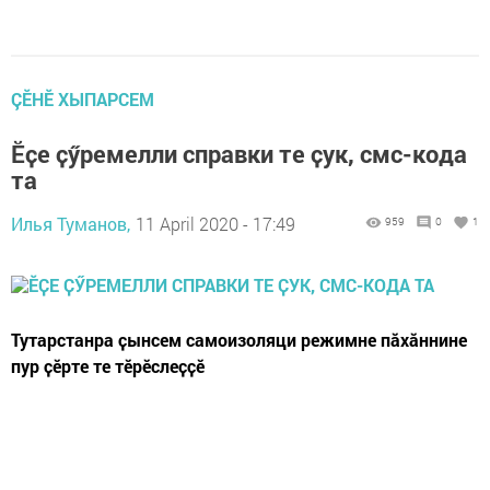
ÇӖНӖ ХЫПАРСЕМ
Ӗҫе ҫӳремелли справки те ҫук, смс-кода
та
Илья Туманов,
11 April 2020 - 17:49
959
0
1
Тутарстанра ҫынсем самоизоляци режимне пӑхӑннине
пур ҫӗрте те тӗрӗслеҫҫӗ