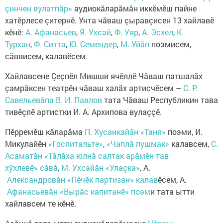
ҫинчен вулатпӑр»
аудиокăларăмăн иккĕмĕш пайне
хатĕрлесе çитернĕ. Унта чăваш çыравçисен 13 хайлавĕ
кĕнĕ:
А. Афанасьев
,
Я. Ухсай
,
Ф. Уяр
,
А. Эсхел
,
К.
Турхан
,
Ф. Ситта
,
Ю. Семендер
,
М. Уйӑп
поэмисем,
сăввисем, калавĕсем.
Хайлавсене Çеçпĕл Мишши ячĕллĕ Чăваш патшалăх
çамрăксен театрĕн чăваш халăх артисчĕсем –
С. Р.
Савельевăпа
В. И. Павлов
тата Чăваш Республикин тава
тивĕçлĕ артистки И. А. Архипова вулаççĕ.
Пĕрремĕш кăларăма
П.​ Хусанкайăн
«Таня»
поэми, И.​
Микулайĕн
«Госпитальте»
,
«Чаплă пушмак»
калавсем,
С.​
Асаматăн «Тӑлӑха юлнӑ салтак арӑмӗн тав
хӳхлевӗ» сӑвӑ
,
М.​ Ухсайăн
«Улаçка»
, А.​
Александровӑн «Пӗчӗк партизан» калав
ĕсем, А.​
Афанасьевăн «Вырӑс капитанӗ»
поэм
и тата ытти
хайлавсем те кӗнӗ.