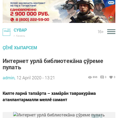
СУВАР
16+
г. Казань
ÇӖНӖ ХЫПАРСЕМ
Интернет урлӑ библиотекӑна ҫӳреме
пулать
admin,
12 April 2020 - 13:21
896
0
0
Килте ларнă тапхăрта – хамăрăн тавракурăма
атанлантармалли меллĕ самант