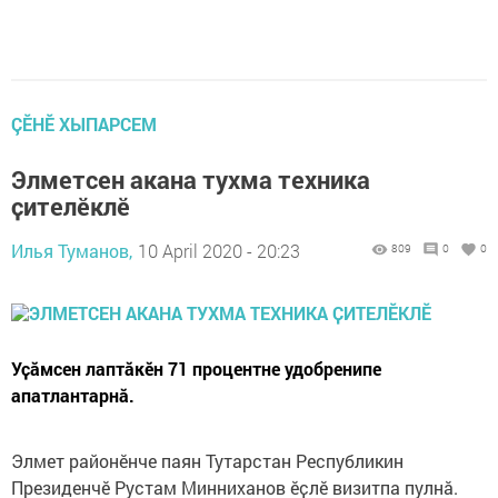
ÇӖНӖ ХЫПАРСЕМ
Элметсен акана тухма техника
ҫителӗклӗ
Илья Туманов,
10 April 2020 - 20:23
809
0
0
Уҫӑмсен лаптӑкӗн 71 процентне удобренипе
апатлантарнӑ.
Элмет районӗнче паян Тутарстан Республикин
Президенчӗ Рустам Минниханов ӗҫлӗ визитпа пулнӑ.