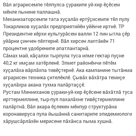
Вӑл аграрисемпе тӗлпулса ҫуракипе уй-хир ӗҫӗсем
мӗнле пынине паллашнӑ.
Механизаторсемпе тата хуҫалӑх ертӳҫисемпе тӗл пулу
Токарликов хуҫалӑх предприятийӗн уйӗнче иртнӗ. ТР
Президентне кӗрхи культурăсем валли 12 пин ытла ҫӗр
уйӑрни ҫинчен пӗлтернӗ. Вӑл хирсен лаптӑкӗн 71
процентне удобренипе апатлантарнӑ.
Сӑмах май, кӑҫалхи тырпула туса илме гектар пуҫне
40,2 кг имҫам хатӗрленӗ. Элмет районӗнчи пӗтӗм
хуҫалӑха вӑрлӑхпа тивӗҫтернӗ. Ака кампанине тытӑнма
аграрисен техника ҫителӗклӗ. Ҫывӑх вӑхӑтра темиҫе
хуҫалӑхра акана тухма палӑртаҫҫӗ.
Рустам Минниханов ҫураки-уй-хир ӗҫӗсене вӑхӑтлӑ туса
ирттермеллине, тыр-пул пахалӑхне тивӗҫтермеллине
палӑртнӑ. Вӑл акара ӗҫлекен мӗнпур структурӑна
коронавируса пула йышӑннӑ санитарипе эпидемиологи
хӑрушсӑрлӑхӗн мерисене пӑхӑнса пыма хушнӑ.