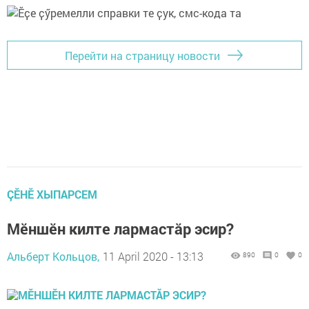
Перейти на страницу новости
ÇӖНӖ ХЫПАРСЕМ
Мӗншӗн килте лармастӑр эсир?
Альберт Кольцов,
11 April 2020 - 13:13
890
0
0