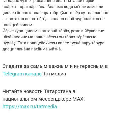
ытларах чухне гражданина явап тытасси пирки
асӑрхаттаратпӑр кӑна. Ӑна смс-кода мӗнле илмелли
ҫинчен ӑнлантарса паратпӑр. Ҫын тепӗр хут ҫаклансан
– протокол ҫыратпӑр", – каласа панӑ журналистсене
полицейскисем.
Йӗрке хуралҫисем шантарнӑ тӑрӑх, режим йӗркисене
пӑхӑнассине малашне вӗсем хытӑрах тӗрӗслеме
пуҫлӗҫ. Тата полицейскисем килсе тухнӑ лару-тӑрура
дисциплинӑна пӑхӑнма ыйтнӑ.
Следите за самым важным и интересным в
Telegram-канале
Татмедиа
Читайте новости Татарстана в
национальном мессенджере MАХ:
https://max.ru/tatmedia