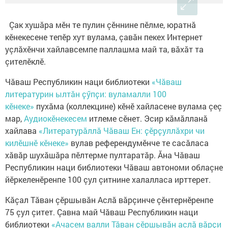
Çак хушăра мĕн те пулин çĕннине пĕлме, юратнă
кĕнекесене тепĕр хут вулама, çавăн пекех Интернет
уçлăхĕнчи хайлавсемпе паллашма май та, вăхăт та
çителĕклĕ.
Чăваш Республикин наци библиотеки
«Чӑваш
литературин ылтӑн ҫӳпҫи: вуламалли 100
кӗнеке»
пухăма (коллекцине) кĕнĕ хайласене вулама çеç
мар,
Аудиокĕнекесем
итлеме сĕнет. Эсир кăмăлланă
хайлава
«Литературăллă Чăваш Ен: ҫӗрҫуллӑхри чи
килӗшнӗ кӗнеке»
вулав референдумӗнче те сасăласа
хăвăр шухăшăра пӗлтерме пултаратăр. Ăна Чăваш
Республикин наци библиотеки Чăваш автономи облаçне
йĕркеленĕренпе 100 çул çитнине халалласа ирттерет.
Кăçал Тăван çĕршывăн Аслă вăрçинче çĕнтернĕренпе
75 çул çитет. Çавна май Чăваш Республикин наци
библиотеки
«Ачасем валли Тӑван ҫӗршывӑн аслӑ вӑрҫи