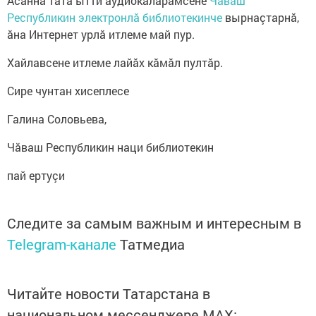
Асăннă тата ытти аудиокăларăмсене
Чăваш
Республикин электронлă библиотекинче
вырнаçтарнă,
ăна Интернет урлă итлеме май пур.
Хайлавсене итлеме лайăх кăмăл пултăр.
Сире чунтан хисеплесе
Галина Соловьева,
Чăваш Республикин наци библиотекин
пай ертуçи
Следите за самым важным и интересным в
Telegram-канале
Татмедиа
Читайте новости Татарстана в
национальном мессенджере MАХ: