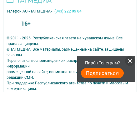
Телефон АО «ТАТМЕДИА»:
(843) 222 09 84
16+
© 2011 - 2026. Республиканская газета на чувашском языке. Все
права защищены.
© ТАТМЕДИА. Все материалы, размещенные на сайте, защищены
законом.
Перепечатка, воспроизведение и распространение в любом объеме
Пирӗн Телеграм?
информации,
размещенной на сайте, возможна только с письменного согласия
Подписаться
редакций СМИ.
При поддержке Республиканского агентства по печати и массовым
коммуникациям.
Наименование СМИ: «Сувар»
№ свидетельства о регистрации СМИ, дата: ЭЛ № ФС 77 - 67940 от
06.12.2016
выдано Федеральной службой по надзору в сфере связи,
информационных технологий и массовых коммуникаций
ФИО главного редактора: Трифонова Ирина Федоровна
Адрес редакции: 420066, а/я 64, г. Казань, ул. Декабристов, д. 2
Телефон редакции: (843) 518-33-75; E-mail: suvar@mail.ru
Эл.почта для сообщений о фактах коррупции: suvar.dir@tatmedia.com