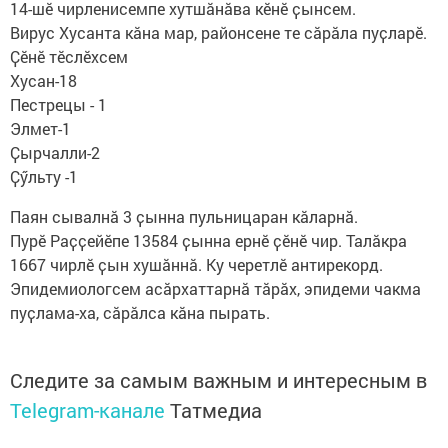
14-шӗ чирленисемпе хутшӑнӑва кӗнӗ ҫынсем.
Вирус Хусанта кӑна мар, районсене те сӑрӑла пуҫларӗ.
Ҫӗнӗ тӗслӗхсем
Хусан-18
Пестрецы - 1
Элмет-1
Ҫырчалли-2
Ҫӳльту -1
Паян сывалнӑ 3 ҫынна пульницаран кӑларнӑ.
Пурӗ Раҫҫейӗпе 13584 ҫынна ернӗ ҫӗнӗ чир. Талӑкра
1667 чирлӗ ҫын хушӑннӑ. Ку черетлӗ антирекорд.
Эпидемиологсем асӑрхаттарнӑ тӑрӑх, эпидеми чакма
пуҫлама-ха, сӑрӑлса кӑна пырать.
Следите за самым важным и интересным в
Telegram-канале
Татмедиа