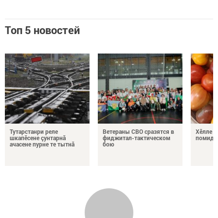
Топ 5 новостей
Тутарстанри реле
Ветераны СВО сразятся в
Хӗлле в
шкапӗсене çунтарнă
фиджитал-тактическом
помидо
ачасене пурне те тытнă
бою