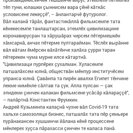
тӗп туни, юлашки ҫыннисем вара ҫӗнӗ кӑткӑс
условисене лекеҫҫӗ", – ӑнлантарчӗ футуролог.
Вӑл каланӑ тӑрӑх, фантастикӑллӑ фильмсемпе тата
кӗнекесемпе танлаштарсан, этемлӗх цивилизацине
коронавирусран та хӑрушӑрах чирсем пӗтермешкӗн
хӑмсарнӑ, анчах пӗтерме пултарайман. Тӗслӗх вырӑнне
вӑл вӑтам ӗмӗрсен вӑхӑтӗнче халӑха ҫурри таран
пӗтерекен чума мурне илсе кӑтартнӑ.
"Цивилизаци пурпӗрех ҫухалман. Хуласемпе
патшалӑхсем юлнӑ, обществӑн мӗнпур институчӗсем
упранса юлнӑ. Ҫавӑнпа та пирӗн авалхи Египет тӗнчине
лекме нимӗнле сӑлтав та ҫук. Апла пулсан — ҫак
эпидеми ҫинчен калакан фильмсене усӑсӑр кӑлараҫҫӗ",
– палӑртнӑ Константин Фрумкин.
Андрей Кузьминпа калаҫнӑ чухне вӑл Covid-19 тата
хальхи самозоляци бизнес, патшалӑх тата пӗр ҫемьере
пурӑнакансен хушшинчи йӑлана кӗнӗ процессене
мӗнлерех хуҫса пӑрахасси ҫинчен те каласа панӑ.