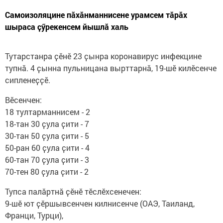
Самоизоляцине пӑхӑнманнисене урамсем тӑрӑх
шыраса ҫӳрекенсем йышлӑ халь
Тутарстанра ҫӗнӗ 23 ҫынра коронавирус инфекцине
тупнӑ. 4 ҫынна пульницана вырттарнӑ, 19-шӗ килӗсенче
сипленеҫҫӗ.
Вӗсенчен:
18 тултарманнисем - 2
18-тан 30 ҫула ҫити - 7
30-тан 50 ҫула ҫити - 5
50-ран 60 ҫула ҫити - 4
60-тан 70 ҫула ҫити - 3
70-тен 80 ҫула ҫити - 2
Тупса палӑртнӑ ҫӗнӗ тӗслӗхсенечен:
9-шӗ ют ҫӗршывсенчен килнисенче (ОАЭ, Таиланд,
Франци, Турци),