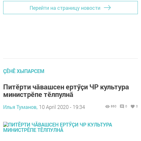
Перейти на страницу новости
ÇӖНӖ ХЫПАРСЕМ
Питӗрти чӑвашсен ертӳҫи ЧР культура
министрӗпе тӗлпулнӑ
Илья Туманов,
10 April 2020 - 19:34
860
0
0