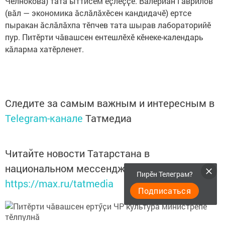
Челнокова) тата ыттисем ӗҫлеҫҫӗ. Валериан Гаврилов
(вӑл — экономика ӑслӑлӑхӗсен кандидачӗ) ертсе
пыракан ӑслӑлӑхпа тӗпчев тата шырав лабораторийӗ
пур. Питӗрти чӑвашсен ентешлӗхӗ кӗнеке-календарь
кӑларма хатӗрленет.
Следите за самым важным и интересным в
Telegram-канале
Татмедиа
Читайте новости Татарстана в
национальном мессенджере MАХ:
Пирӗн Телеграм?
https://max.ru/tatmedia
Подписаться