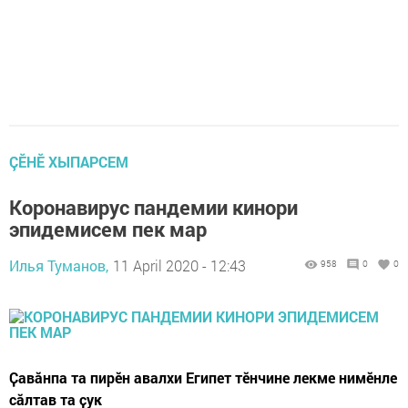
ÇӖНӖ ХЫПАРСЕМ
Коронавирус пандемии кинори
эпидемисем пек мар
Илья Туманов,
11 April 2020 - 12:43
958
0
0
Ҫавӑнпа та пирӗн авалхи Египет тӗнчине лекме нимӗнле
сӑлтав та ҫук