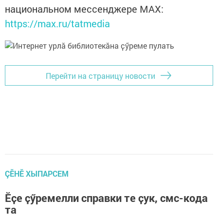
национальном мессенджере MАХ:
https://max.ru/tatmedia
Перейти на страницу новости
ÇӖНӖ ХЫПАРСЕМ
Ӗҫе ҫӳремелли справки те ҫук, смс-кода
та