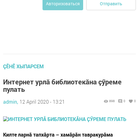
Отправить
Авторизоваться
ÇӖНӖ ХЫПАРСЕМ
Интернет урлӑ библиотекӑна ҫӳреме
пулать
admin,
12 April 2020 - 13:21
898
0
0
Килте ларнă тапхăрта – хамăрăн тавракурăма