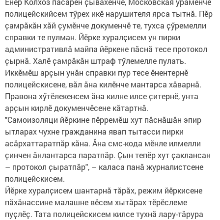
Ӗнер Колхоз пасарӗн ҫывӑхӗнче, Московская урамӗнче
полицейскийсем тӳрех икӗ нарушителя ярса тытнӑ. Пӗр
ҫамрӑкӑн хӑй ҫумӗнче докуменчӗ те, тухса ҫӳремелли
справки те пулман. Йӗрке хуралҫисем ун пирки
административлӑ майпа йӗркене пӑснӑ тесе протокол
ҫырнӑ. Халӗ ҫамрӑкӑн штраф тӳлемелле пулать.
Иккӗмӗш арҫын унӑн справки пур тесе ӗнентернӗ
полицейскисене, вӑл ӑна килӗнче мантарса хӑварнӑ.
Правона хӳтӗлекенсем ӑна килне илсе ҫитернӗ, унта
арҫын кирлӗ докуменчӗсене кӑтартнӑ.
"Самоизоляци йӗркине пӗрремӗш хут пӑснӑшӑн эпир
ытларах чухне гражданина явап тытасси пирки
асӑрхаттаратпӑр кӑна. Ӑна смс-кода мӗнле илмелли
ҫинчен ӑнлантарса паратпӑр. Ҫын тепӗр хут ҫаклансан
– протокол ҫыратпӑр", – каласа панӑ журналистсене
полицейскисем.
Йӗрке хуралҫисем шантарнӑ тӑрӑх, режим йӗркисене
пӑхӑнассине малашне вӗсем хытӑрах тӗрӗслеме
пуҫлӗҫ. Тата полицейскисем килсе тухнӑ лару-тӑрура