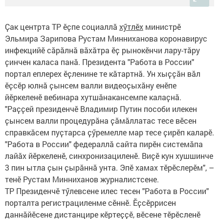
Ҫак центрта ТР ӗҫпе социаллӑ
хӳтлӗх
министрӗ
Эльмира Зарипова Рустам Минниханова коронавирус
инфекцийӗ сӑрӑлнӑ вӑхӑтра ӗҫ рынокӗнчи лару-тӑру
ҫинчен каласа панӑ. Президента "Работа в России"
портал еплерех ӗҫленине те кӑтартнӑ. Ун хыҫҫӑн вӑл
ӗҫсӗр юлнӑ ҫынсем валли видеоҫыхӑну енӗпе
йӗркеленӗ вебинара хутшӑнакансемпе калаҫнӑ.
"Раҫҫей президенчӗ Владимир Путин пособи илекен
ҫынсем валли процедурӑна ҫӑмӑллатас тесе вӗсен
справкӑсем пуҫтарса ҫӳремелле мар тесе ҫирӗп каларӗ.
"Работа в России" федераллӑ сайта пирӗн системӑпа
лайӑх йӗркеленӗ, синхронизациленӗ. Виҫӗ кун хушшинче
3 пин ытла ҫын ҫырӑннӑ унта. Эпӗ хамах тӗрӗслерӗм", –
тенӗ Рустам Минниханов журналистсене.
ТР Президенчӗ тӳлевсене илес тесен "Работа в России"
порталта регистрациленме сӗннӗ. Ӗҫсӗррисен
даннӑйӗсене дистанцире кӗртеҫҫӗ, вӗсене тӗрӗсленӗ