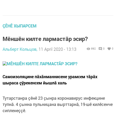
ÇӖНӖ ХЫПАРСЕМ
Мӗншӗн килте лармастӑр эсир?
Альберт Кольцов,
11 April 2020 - 13:13
892
0
0
Самоизоляцине пӑхӑнманнисене урамсем тӑрӑх
шыраса ҫӳрекенсем йышлӑ халь
Тутарстанра ҫӗнӗ 23 ҫынра коронавирус инфекцине
тупнӑ. 4 ҫынна пульницана вырттарнӑ, 19-шӗ килӗсенче
сипленеҫҫӗ.