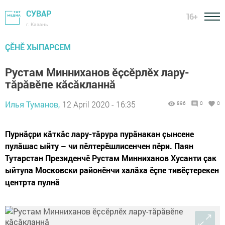
СУВАР
16+
г. Казань
ÇӖНӖ ХЫПАРСЕМ
Рустам Минниханов ӗҫсӗрлӗх лару-
тӑрӑвӗпе кӑсӑкланнӑ
Илья Туманов,
12 April 2020 - 16:35
896
0
0
Пурнӑҫри кӑткӑс лару-тӑрура пурӑнакан ҫынсене
пулӑшас ыйту – чи пӗлтерӗшлисенчен пӗри. Паян
Тутарстан Президенчӗ Рустам Минниханов Хусанти ҫак
ыйтупа Московски районӗнчи халӑха ӗҫпе тивӗҫтерекен
центрта пулнӑ