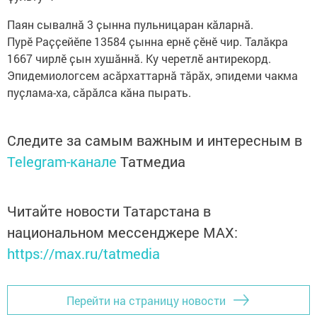
Паян сывалнӑ 3 ҫынна пульницаран кӑларнӑ.
Пурӗ Раҫҫейӗпе 13584 ҫынна ернӗ ҫӗнӗ чир. Талӑкра
1667 чирлӗ ҫын хушӑннӑ. Ку черетлӗ антирекорд.
Эпидемиологсем асӑрхаттарнӑ тӑрӑх, эпидеми чакма
пуҫлама-ха, сӑрӑлса кӑна пырать.
Следите за самым важным и интересным в
Telegram-канале
Татмедиа
Читайте новости Татарстана в
национальном мессенджере MАХ:
https://max.ru/tatmedia
Перейти на страницу новости