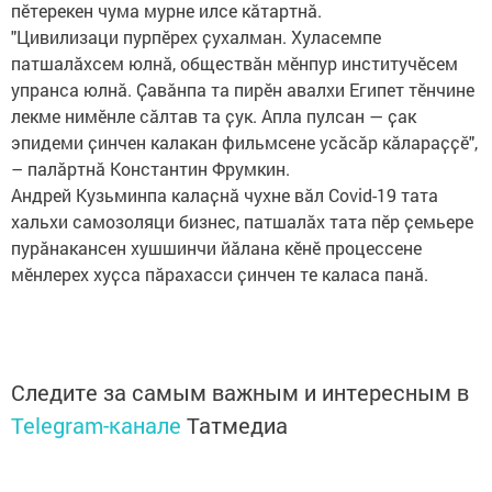
пӗтерекен чума мурне илсе кӑтартнӑ.
"Цивилизаци пурпӗрех ҫухалман. Хуласемпе
патшалӑхсем юлнӑ, обществӑн мӗнпур институчӗсем
упранса юлнӑ. Ҫавӑнпа та пирӗн авалхи Египет тӗнчине
лекме нимӗнле сӑлтав та ҫук. Апла пулсан — ҫак
эпидеми ҫинчен калакан фильмсене усӑсӑр кӑлараҫҫӗ",
– палӑртнӑ Константин Фрумкин.
Андрей Кузьминпа калаҫнӑ чухне вӑл Covid-19 тата
хальхи самозоляци бизнес, патшалӑх тата пӗр ҫемьере
пурӑнакансен хушшинчи йӑлана кӗнӗ процессене
мӗнлерех хуҫса пӑрахасси ҫинчен те каласа панӑ.
Следите за самым важным и интересным в
Telegram-канале
Татмедиа