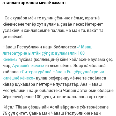
атанлантармалли меллĕ самант
Çак хушăра мĕн те пулин çĕннине пĕлме, юратнă
кĕнекесене тепĕр хут вулама, çавăн пекех Интернет
уçлăхĕнчи хайлавсемпе паллашма май та, вăхăт та
çителĕклĕ.
Чăваш Республикин наци библиотеки
«Чӑваш
литературин ылтӑн ҫӳпҫи: вуламалли 100
кӗнеке»
пухăма (коллекцине) кĕнĕ хайласене вулама çеç
мар,
Аудиокĕнекесем
итлеме сĕнет. Эсир кăмăлланă
хайлава
«Литературăллă Чăваш Ен: ҫӗрҫуллӑхри чи
килӗшнӗ кӗнеке»
вулав референдумӗнче те сасăласа
хăвăр шухăшăра пӗлтерме пултаратăр. Ăна Чăваш
Республикин наци библиотеки Чăваш автономи облаçне
йĕркеленĕренпе 100 çул çитнине халалласа ирттерет.
Кăçал Тăван çĕршывăн Аслă вăрçинче çĕнтернĕренпе
75 çул çитет. Çавна май Чăваш Республикин наци