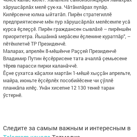
хӑрушсӑрлӑх мелӗ ҫук-ха. Чӑтӑмлӑрах пулӑр.
Килӗрсенче юлма ыйтатӑп. Пирӗн стратегиллӗ
предприятисенче мӗн пур хӑрушсӑрлӑх мелӗсемпе усӑ
курса ӗҫлеҫҫӗ. Пирӗн граждансен сывлӑхӗ – пирӗншӗн
приоритетра. Йышӑннӑ мерӑсем ӗҫленине куратпӑр", –
пӗтӗмлетнӗ ТР Президенчӗ.
Маларах, апрелӗн 8-мӗшӗнче Раҫҫей Президенчӗ
Владимир Путин ӗҫсӗррисене тата ачаллӑ ҫемьесене
тӗрев парасси пирки каланӑччӗ.
Ӗҫне ҫухатса кӑҫалхи мартӑн 1-мӗшӗ хыҫҫӑн апрельте,
майра, июньте ӗҫсӗрлӗх пособийӗсене чи ҫӳллӗ
планкӑпа илӗҫ. Унӑн хисепне 12 130 тенкӗ таран
ӳстернӗ.
Следите за самым важным и интересным в