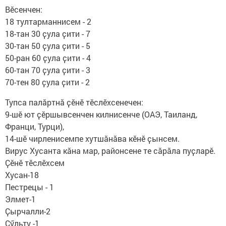
Вӗсенчен:
18 тултарманнисем - 2
18-тан 30 ҫула ҫити - 7
30-тан 50 ҫула ҫити - 5
50-ран 60 ҫула ҫити - 4
60-тан 70 ҫула ҫити - 3
70-тен 80 ҫула ҫити - 2
Тупса палӑртнӑ ҫӗнӗ тӗслӗхсенечен:
9-шӗ ют ҫӗршывсенчен килнисенче (ОАЭ, Таиланд,
Франци, Турци),
14-шӗ чирленисемпе хутшӑнӑва кӗнӗ ҫынсем.
Вирус Хусанта кӑна мар, районсене те сӑрӑла пуҫларӗ.
Ҫӗнӗ тӗслӗхсем
Хусан-18
Пестрецы - 1
Элмет-1
Ҫырчалли-2
Ҫӳльту -1