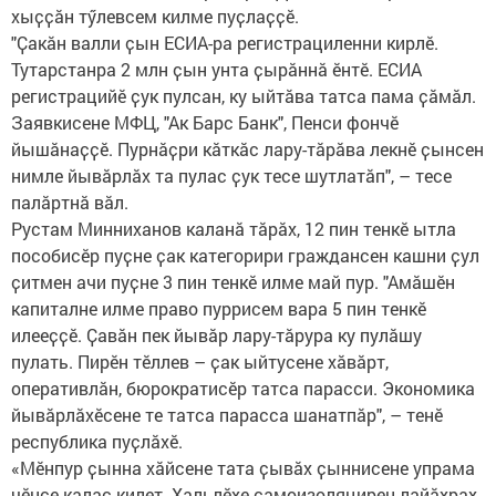
хыҫҫӑн тӳлевсем килме пуҫлаҫҫӗ.
"Ҫакӑн валли ҫын ЕСИА-ра регистрациленни кирлӗ.
Тутарстанра 2 млн ҫын унта ҫырӑннӑ ӗнтӗ. ЕСИА
регистрацийӗ ҫук пулсан, ку ыйтӑва татса пама ҫӑмӑл.
Заявкисене МФЦ, "Ак Барс Банк", Пенси фончӗ
йышӑнаҫҫӗ. Пурнӑҫри кӑткӑс лару-тӑрӑва лекнӗ ҫынсен
нимле йывӑрлӑх та пулас ҫук тесе шутлатӑп", – тесе
палӑртнӑ вӑл.
Рустам Минниханов каланӑ тӑрӑх, 12 пин тенкӗ ытла
пособисӗр пуҫне ҫак категорири граждансен кашни ҫул
ҫитмен ачи пуҫне 3 пин тенкӗ илме май пур. "Амӑшӗн
капиталне илме право пуррисем вара 5 пин тенкӗ
илееҫҫӗ. Ҫавӑн пек йывӑр лару-тӑрура ку пулӑшу
пулать. Пирӗн тӗллев – ҫак ыйтусене хӑвӑрт,
оперативлӑн, бюрократисӗр татса парасси. Экономика
йывӑрлӑхӗсене те татса парасса шанатпӑр", – тенӗ
республика пуҫлӑхӗ.
«Мӗнпур ҫынна хӑйсене тата ҫывӑх ҫыннисене упрама
чӗнсе калас килет. Хальлӗхе самоизоляцирен лайӑхрах