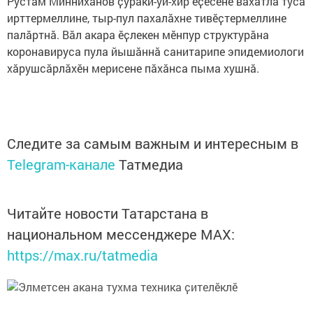
Рустам Минниханов ҫураки-уй-хир ӗҫӗсене вӑхӑтлӑ туса
ирттермеллине, тыр-пул пахалӑхне тивӗҫтермеллине
палӑртнӑ. Вӑл акара ӗҫлекен мӗнпур структурӑна
коронавируса пула йышӑннӑ санитарипе эпидемиологи
хӑрушсӑрлӑхӗн мерисене пӑхӑнса пыма хушнӑ.
Следите за самым важным и интересным в
Telegram-канале
Татмедиа
Читайте новости Татарстана в
национальном мессенджере MАХ:
https://max.ru/tatmedia