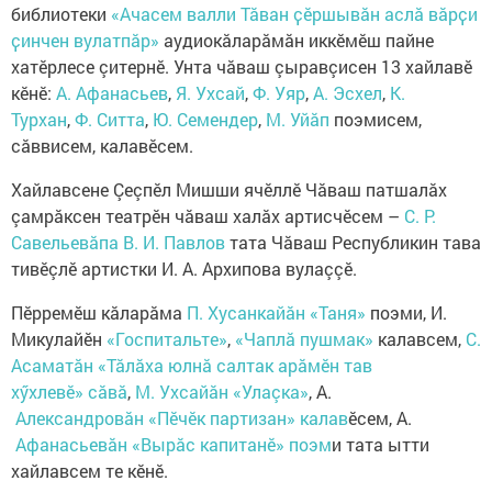
библиотеки
«Ачасем валли Тӑван ҫӗршывӑн аслӑ вӑрҫи
ҫинчен вулатпӑр»
аудиокăларăмăн иккĕмĕш пайне
хатĕрлесе çитернĕ. Унта чăваш çыравçисен 13 хайлавĕ
кĕнĕ:
А. Афанасьев
,
Я. Ухсай
,
Ф. Уяр
,
А. Эсхел
,
К.
Турхан
,
Ф. Ситта
,
Ю. Семендер
,
М. Уйӑп
поэмисем,
сăввисем, калавĕсем.
Хайлавсене Çеçпĕл Мишши ячĕллĕ Чăваш патшалăх
çамрăксен театрĕн чăваш халăх артисчĕсем –
С. Р.
Савельевăпа
В. И. Павлов
тата Чăваш Республикин тава
тивĕçлĕ артистки И. А. Архипова вулаççĕ.
Пĕрремĕш кăларăма
П.​ Хусанкайăн
«Таня»
поэми, И.​
Микулайĕн
«Госпитальте»
,
«Чаплă пушмак»
калавсем,
С.​
Асаматăн «Тӑлӑха юлнӑ салтак арӑмӗн тав
хӳхлевӗ» сӑвӑ
,
М.​ Ухсайăн
«Улаçка»
, А.​
Александровӑн «Пӗчӗк партизан» калав
ĕсем, А.​
Афанасьевăн «Вырӑс капитанӗ»
поэм
и тата ытти
хайлавсем те кӗнӗ.