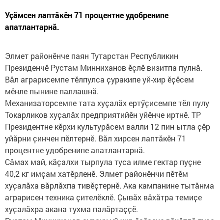
Уҫӑмсен лаптӑкӗн 71 процентне удобренипе
апатлантарнӑ.
Элмет районӗнче паян Тутарстан Республикин
Президенчӗ Рустам Минниханов ӗҫлӗ визитпа пулнӑ.
Вӑл аграрисемпе тӗлпулса ҫуракипе уй-хир ӗҫӗсем
мӗнле пынине паллашнӑ.
Механизаторсемпе тата хуҫалӑх ертӳҫисемпе тӗл пулу
Токарликов хуҫалӑх предприятийӗн уйӗнче иртнӗ. ТР
Президентне кӗрхи культурăсем валли 12 пин ытла ҫӗр
уйӑрни ҫинчен пӗлтернӗ. Вӑл хирсен лаптӑкӗн 71
процентне удобренипе апатлантарнӑ.
Сӑмах май, кӑҫалхи тырпула туса илме гектар пуҫне
40,2 кг имҫам хатӗрленӗ. Элмет районӗнчи пӗтӗм
хуҫалӑха вӑрлӑхпа тивӗҫтернӗ. Ака кампанине тытӑнма
аграрисен техника ҫителӗклӗ. Ҫывӑх вӑхӑтра темиҫе
хуҫалӑхра акана тухма палӑртаҫҫӗ.