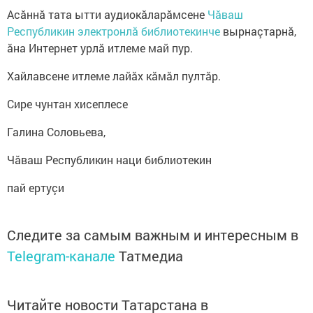
Асăннă тата ытти аудиокăларăмсене
Чăваш
Республикин электронлă библиотекинче
вырнаçтарнă,
ăна Интернет урлă итлеме май пур.
Хайлавсене итлеме лайăх кăмăл пултăр.
Сире чунтан хисеплесе
Галина Соловьева,
Чăваш Республикин наци библиотекин
пай ертуçи
Следите за самым важным и интересным в
Telegram-канале
Татмедиа
Читайте новости Татарстана в