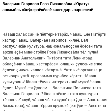
Валериан Гаврилов Роза Лизаковӑна «Юрату»
ансамбль сӑнӳкерчӗкӗллӗ календарь парнеленӗ
Чӑваш халӑх сайчӗ пӗлтернӗ тӑрӑх, Чӑваш Ене Питӗрти
хастар чӑваш, Валериан Гаврилов, килнӗ. Вӑл
республикӑн культура, национальноҫсен ӗҫӗсен тата
архив ӗҫӗн министрӗпе Роза Лизаковӑпа тӗл пулнӑ.
Валериан Анатольевич Питӗрти тата Ленинград
облаҫӗнчи чӑваш хастарӗсем юлашки ҫулсенче епле
ӗҫлени ҫинчен каласа кӑтартнӑ. Унти икӗ организаци
регионри ултӑ программа пурнӑҫа кӗртет. Чӑваш
культурин «Чӑваш тӗнчи» интерактивлӑ музейӗ аван
ӗҫлет. Музей ертӳҫисем — Валентина Пиличева тата
Валериан Гаврилов. "Чӑваш чӗлхин тата культурин
тӗнчинче" клуб, чӑваш чӗлхи курсӗ (ертӳҫи — Анастасия
Бахматова), чӑваш тӗррин кружокӗ (ертӳҫи — Алевтина