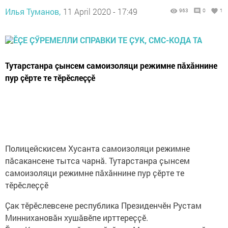
Илья Туманов,
11 April 2020 - 17:49
963
0
1
Тутарстанра ҫынсем самоизоляци режимне пӑхӑннине
пур ҫӗрте те тӗрӗслеҫҫӗ
Полицейскисем Хусанта самоизоляци режимне
пӑсакансене тытса чарнӑ. Тутарстанра ҫынсем
самоизоляци режимне пӑхӑннине пур ҫӗрте те
тӗрӗслеҫҫӗ
Ҫак тӗрӗслевсене республика Президенчӗн Рустам
Миннихановӑн хушӑвӗпе ирттереҫҫӗ.