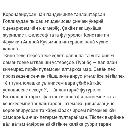
Коронавирусӑн чӑн пандемиипе танлаштарсан
Голливудӑн пысӑк эпидемисем ҫинчен ӳкернӗ
сценарисем чӑн килмерӗҫ. Ҫакӑн пек шухӑша
журналист, философ тата футуролог Константин
Фрумкин Андрей Кузьмина интервью панӑ чухне
каланӑ.
"Кино тӗлӗнтерес тесе ӗҫлет, ҫавӑнпа та унта ҫивӗч
самантсене ытлашши ӳстереҫҫӗ. Пурнӑҫ — вӑл ялан
кичемрех, пирӗн пулӑмсем ялтӑркка мар. Ҫавӑн пек
произведенисенчен тӗшшинче вирус этемлӗхе пӗтӗмпех
тӗп туни, юлашки ҫыннисем вара ҫӗнӗ кӑткӑс
условисене лекеҫҫӗ", – ӑнлантарчӗ футуролог.
Вӑл каланӑ тӑрӑх, фантастикӑллӑ фильмсемпе тата
кӗнекесемпе танлаштарсан, этемлӗх цивилизацине
коронавирусран та хӑрушӑрах чирсем пӗтермешкӗн
хӑмсарнӑ, анчах пӗтерме пултарайман. Тӗслӗх вырӑнне
вӑл вӑтам ӗмӗрсен вӑхӑтӗнче халӑха ҫурри таран