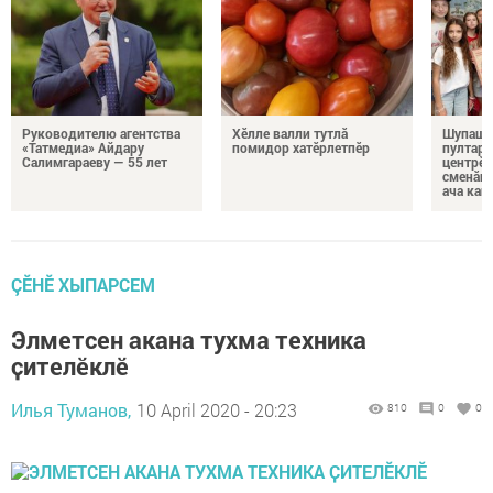
Руководителю агентства
Хӗлле валли тутлă
Шупашк
«Татмедиа» Айдару
помидор хатӗрлетпӗр
пултару
Салимгараеву — 55 лет
центрӗн
сменăна
ача кай
ÇӖНӖ ХЫПАРСЕМ
Элметсен акана тухма техника
ҫителӗклӗ
Илья Туманов,
10 April 2020 - 20:23
810
0
0