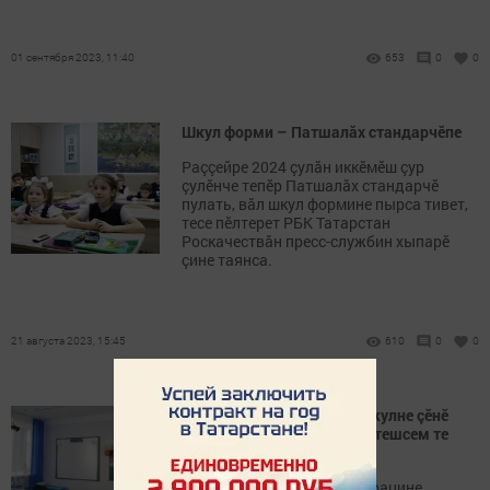
01 сентября 2023, 11:40
653
0
0
Шкул форми – Патшалăх стандарчӗпе
Раççейре 2024 çулăн иккӗмӗш çур
çулӗнче тепӗр Патшалăх стандарчӗ
пулать, вăл шкул формине пырса тивет,
тесе пӗлтерет РБК Татарстан
Роскачествăн пресс-службин хыпарӗ
çине таянса.
21 августа 2023, 15:45
610
0
0
Пӑва районӗнчи Пÿркел шкулне çĕнĕ
вĕренÿ çулне хатĕрлеме ентешсем те
пулăшаççĕ
Украинăри ятарлă çар операцине