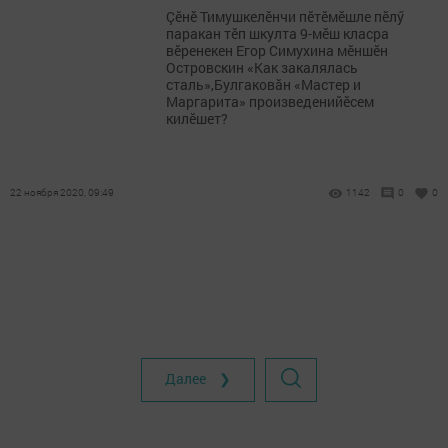
Çӗнӗ Тимушкелӗнчи пӗтӗмӗшле пӗлӳ
паракан тӗп шкулта 9-мӗш класра
вӗренекен Егор Симухина мӗншӗн
Островскин «Как закалялась
сталь»,Булгаковăн «Мастер и
Маргарита» произведенийӗсем
килӗшет?
22 ноября 2020, 09:49
1142
0
0
Далее ❯