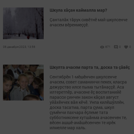
Шкула хăçан каймалла мар?
Çанталӑк тӑрук сивӗтнӗ май шкулсенче
ачасем вӗренмеççӗ.
06 декабря 2023, 13:56
671
0
0
Шкулта ачасем парта та, доска та çăвӗç
Сентябрӗн 1-мӗшӗнчен шкулсенче
ачасем, совет саманинчи пекех, класра
дежурство илсе пыма тытăнаççӗ. Аса
илтеретпӗр, ачасене ӗç воспитанийӗ
парасси çинчен закон кăçал август
уйăхӗнчех вăя кӗчӗ. Унпа килӗшӳллӗн,
доска тасатма, парта çума, шкул
çумӗнчи пахчара ӗçлеме тата
субботниксене хутшăнма ачасенчен те,
вӗсен ашшӗ-амăшӗсенчен те ирӗк
илмелле мар халь.