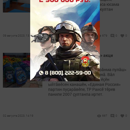
хутшӑнакан Андрей пĕр класа юсама
укçа панă. Вăл хăй те çак шкултан
вĕренсе тухнă.
09 августа 2023, 13:32
679
0
0
«Шкула пуçтарăнма пулăш» акци
пуçланнă
Тутарстанра «Шкула пуçтарăнма пулăш»
ыркăмăллăх акцийӗ пуçланнă. Вăл
Республикăри ыркăмăллăх ӗçӗн
ыйтăвӗсен канашӗн, «Единая Россия»
партин пуçарăвӗпе, ТР Раисӗ тӗрев
панипе 2007 çултанпа иртет.
02 августа 2023, 14:19
667
0
0