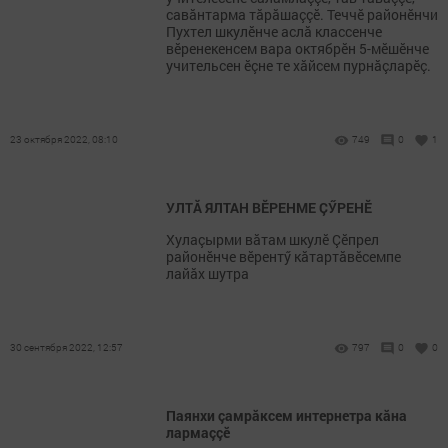
савăнтарма тăрăшаççӗ. Теччӗ районӗнчи
Пухтел шкулӗнче аслă классенче
вӗренекенсем вара октябрӗн 5-мӗшӗнче
учительсен ӗçне те хăйсем пурнăçларӗç.
23 октября 2022, 08:10
749
0
1
УЛТĂ ЯЛТАН ВӖРЕНМЕ ÇӲРЕНӖ
Хулаçырми вăтам шкулӗ Çӗпрел
районӗнче вӗрентӳ кăтартăвӗсемпе
лайăх шутра
30 сентября 2022, 12:57
797
0
0
Паянхи çамрăксем интернетра кăна
лармаççӗ