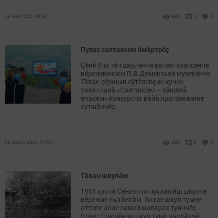
29 мая 2025, 09:37
388
0
0
Пулас салтаксем ăмăртрӗç
Çӗнӗ Упи тӗп шкулӗнче вăтам классенче
вӗренекенсем П.В.Дементьев музейӗнче
Тӑван çӗршыв хӳтӗлевçин кунне
халалланӑ «Салтаксем – хăюллă
ачасем» конкурспа вӑйӑ программине
хутшăнчӗç.
03 марта 2025, 11:00
436
0
0
Тăван шкулăм
1961 çулта Çӗньялти пуçламăш шкулта
вӗренме тытăнтăм. Хитре шкул тумне
аттепе анне самай маларах туянчӗç.
Совет Союзӗнче шкул тумӗ чаплăччӗ: