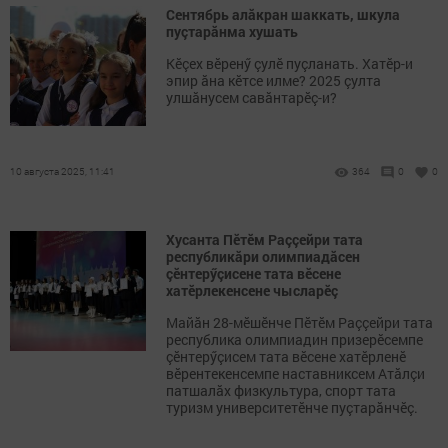
Сентябрь алăкран шаккать, шкула
пуçтарăнма хушать
Кӗçех вӗренӳ çулӗ пуçланать. Хатӗр-и
эпир ăна кӗтсе илме? 2025 çулта
улшăнусем савăнтарӗç-и?
10 августа 2025, 11:41
364
0
0
Хусанта Пӗтӗм Раççейри тата
республикăри олимпиадăсен
çӗнтерӳçисене тата вӗсене
хатӗрлекенсене чысларӗç
Майăн 28-мӗшӗнче Пӗтӗм Раççейри тата
республика олимпиадин призерӗсемпе
çӗнтерӳçисем тата вӗсене хатӗрленӗ
вӗрентекенсемпе наставниксем Атăлçи
патшалăх физкультура, спорт тата
туризм университетӗнче пуçтарăнчӗç.