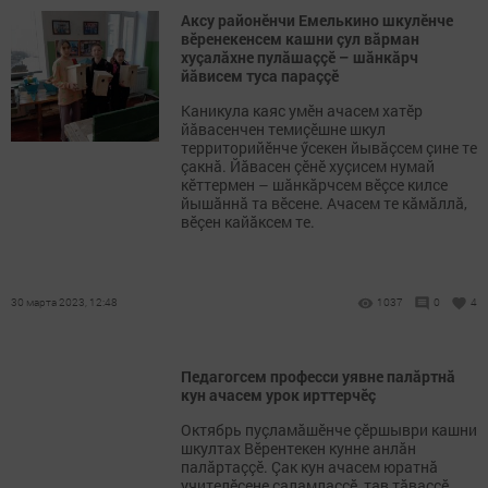
Аксу районӗнчи Емелькино шкулӗнче
вӗренекенсем кашни çул вăрман
хуçалăхне пулăшаççӗ – шăнкăрч
йăвисем туса параççӗ
Каникула каяс умӗн ачасем хатӗр
йăвасенчен темиçӗшне шкул
территорийӗнче ӳсекен йывăçсем çине те
çакнă. Йăвасен çӗнӗ хуçисем нумай
кӗттермен – шăнкăрчсем вӗçсе килсе
йышăннă та вӗсене. Ачасем те кăмăллă,
вӗçен кайăксем те.
30 марта 2023, 12:48
1037
0
4
Педагогсем професси уявне палăртнă
кун ачасем урок ирттерчӗç
Октябрь пуçламăшӗнче çӗршыври кашни
шкултах Вӗрентекен кунне анлăн
палăртаççӗ. Çак кун ачасем юратнă
учителӗсене саламлаççӗ, тав тăваççӗ,