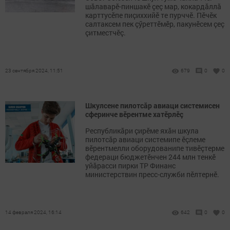
шăлаварӗ-пиншакӗ çеç мар, кокардăллă
карттусӗпе пиçиххийӗ те пурччӗ. Пӗчӗк
салтаксем пек çӳреттӗмӗр, пакунӗсем çеç
çитместчӗç.
23 сентября 2024, 11:51
679
0
0
Шкулсене пилотсӑр авиаци системисен
сферинче вӗрентме хатӗрлӗç
Республикӑри çирӗме яхӑн шкула
пилотсӑр авиаци системипе ӗçлеме
вӗрентмелли оборудованипе тивӗçтерме
федераци бюджетӗнчен 244 млн тенкӗ
уйӑрасси пирки ТР Финанс
министерствин пресс-служби пӗлтернӗ.
14 февраля 2024, 16:14
642
0
0