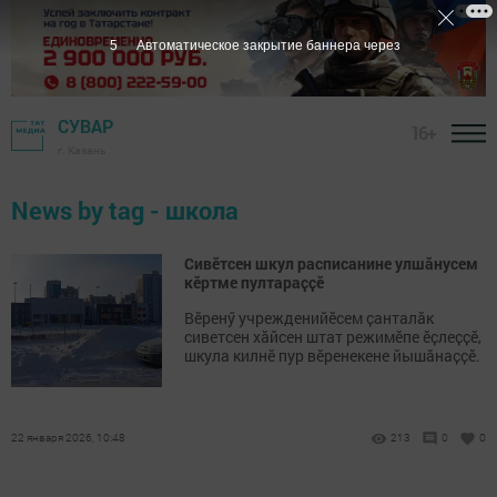
5
Автоматическое закрытие баннера через
СУВАР
16+
г. Казань
News by tag - школа
Сивӗтсен шкул расписанине улшӑнусем
кӗртме пултараҫҫӗ
Вӗренӳ учрежденийӗсем ҫанталӑк
сиветсен хӑйсен штат режимӗпе ӗҫлеҫҫӗ,
шкула килнӗ пур вӗренекене йышӑнаҫҫӗ.
22 января 2026, 10:48
213
0
0