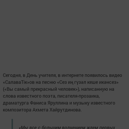
Сег
одня, в День учителя, в интернете появилось видео
«СалаваТік»ов на песню «Сез иң гүзәл кеше икәнсез»
(«Вы самый прекрасный человек»), написанную на
слова известного поэта, писателя-прозаика,
драматурга Фаниса Яруллина и музыку известного
композитора Ахмета Хайрутдинова.
«Мы все с большим волнением ждем первых