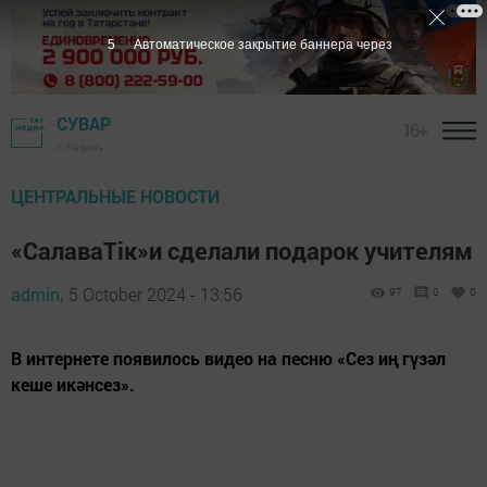
4
Автоматическое закрытие баннера через
СУВАР
16+
г. Казань
ЦЕНТРАЛЬНЫЕ НОВОСТИ
«СалаваТік»и сделали подарок учителям
admin,
5 October 2024 - 13:56
97
0
0
В интернете появилось видео на песню «Сез иң гүзәл
кеше икәнсез».