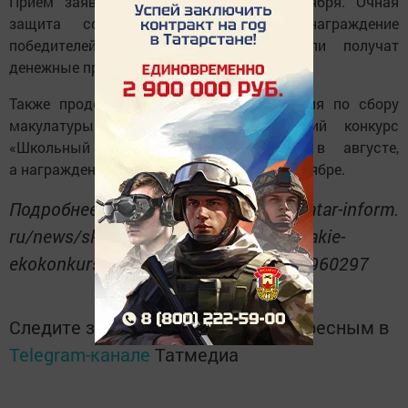
Прием заявок продлится до конца октября. Очная
защита состоится в ноябре, а награждение
победителей — в декабре. Победители получат
денежные призы.
Также продолжается Всероссийская акция по сбору
макулатуры «БумБатл». Республиканский конкурс
«Школьный экопатруль» завершился в августе,
а награждение победителей состоится в ноябре.
Подробнее: https://www. tatar-inform.
ru/news/skolnyi-ekopatrul-i-bumbatl-kakie-
ekokonkursy-proxodyat-v-tatarstane-5960297
Следите за самым важным и интересным в
Telegram-канале
Татмедиа