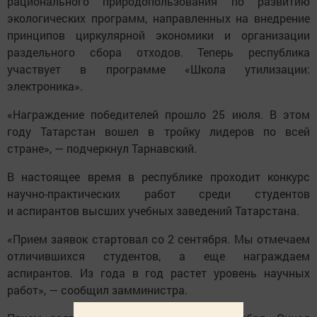
рационального природопользования по развитию
экологических программ, направленных на внедрение
принципов циркулярной экономики и организации
раздельного сбора отходов. Теперь республика
участвует в программе «Школа утилизации:
электроника».
«Награждение победителей прошло 25 июля. В этом
году Татарстан вошел в тройку лидеров по всей
стране», — подчеркнул Тарнавский.
В настоящее время в республике проходит конкурс
научно-практических работ среди студентов
и аспирантов высших учебных заведений Татарстана.
«Прием заявок стартовал со 2 сентября. Мы отмечаем
отличившихся студентов, а еще награждаем
аспирантов. Из года в год растет уровень научных
работ», — сообщил замминистра.