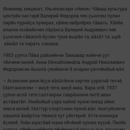
Инженер, меценат, Ульяновскри «Ниме» Чăваш культура
центрӗн хастарӗ Валерий Федоров пек çынсем пулни
пирӗн пурнăçа пуянрах, хăйне евӗрлӗрех тăвать. Хăйӗн
яланхи юхăмӗнчен пăрăнса Валерий Андреевич пек
çынсене сăваплă ӗçсем тума вырăн та, вăхăт та, ырă
кăмăл та парать самана.
1953 çулта Пăва районӗнчи Таккавар ялӗнче çут
тӗнчене килнӗ. Анна Михайловнăпа Андрей Николаевич
Федоровсен йышлă çемйинче 9 ачаран çиччӗмӗшӗ вăл.
– Аслисене анне ӗççи вăхăтӗнче хиртех çуратнă тетчӗ.
Малтанхисем – виçӗ тете, виçӗ акка. Вара эпӗ. 1937
çулхи аслă тете салтакран таврăннине питӗ аван
астăватăп. Иккӗмӗшӗ çара кайнă чухне поезд айне
лексе вилнӗ. Маттур спортсмен пулнă вăл. Акатуйсенче
лашапа ăмăртса темиçе хут çӗнтернӗ. Атте конюхра
ӗçленӗ. Унăн юратăвӗ мана пӗчӗккӗ чухнех куçнă. Пилӗк
çултах, пӗвӗм-сийӗмпе пӗчӗкçеççӗ арçын ача, лашасем