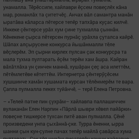
унамалла. Тӗрӗссипе, хайлаври ӗçсем повеçлӗх кăна
мар, романлăх та çитетчӗç. Анчах вăл самантра манăн
ыратăва кăларса пӗтерсе тепӗр тапхăра куçас килчӗ.
Инкеке çӗнтерсе урăх хум çине тухмалла çыннăн.
Кӗнекене çырса пӗтерсен пурнăç урăхла çуталса кайрӗ.
Шăпах алçырусене конкурса йышăнмалли тӗле
вӗçлерӗм. Эп çырни кирлех пулсан çак конкурсра та
мала тухма пултарать ӗçӗм терӗм хам ăшра. Кайран
вăхăтлăха ун çинчен маннă, хушăран çеç аса илеттӗм,
пӗтӗмлетӗве кӗтеттӗм. Интернетра çӗнтерӳçӗсем
хушшинче хамăн хушамата курсан тӗлӗнмерӗм те вара.
Çапла пулмалла пекех туйăнчӗ, – терӗ Елена Петровна.
– «Телей патне пин çухрăм– хайлавпа паллашиччен
вулаканăн Елен Нарпин «Пăрлă шыври хӗвел пайăрки»
повеçне тишкерсе тухсан питӗ аван пулмалла. Çӗнӗ
произведени унпа çыхăннă-çке. Турра ӗненни, ырра
шанни çын кун-çулне пачах тепӗр майлă çавăрса хума
пултарать. Çак тӗп шухăш писателӗн кашни хайлавне