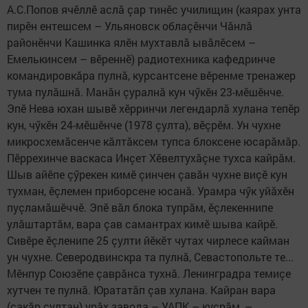
А.С.Попов ячӗллӗ аслă çар тинӗс училищин (каярах унта
пирӗн ентешсем – Ульяновск облаçӗнчи Чăнлă
районӗнчи Кашинка ялӗн мухтавлă ывăлӗсем –
Емелькинсем – вӗреннӗ) радиотехника кафедринче
командировкăра пулнă, курсантсене вӗренме тренажер
тума пулăшнă. Манăн çуралнă кун чӳкӗн 23-мӗшӗнче.
Эпӗ Нева юхан шывӗ хӗрринчи легендарлă хулана тепӗр
кун, чӳкӗн 24-мӗшӗнче (1978 çулта), вӗçрӗм. Ун чухне
микросхемăсенче кăлтăксем тупса блоксене юсарăмăр.
Пӗррехинче васкаса Инçет Хӗвелтухăçне тухса кайрăм.
Шыв айӗпе çӳрекен кимӗ çинчен çавăн чухне виçӗ кун
тухман, ӗçлемен приборсене юсанă. Урамра чӳк уйăхӗн
пуçламăшӗччӗ. Эпӗ вăл блока тупрăм, ӗçлекеннипе
улăштартăм, вара çав самантрах кимӗ шыва кайрӗ.
Сивӗре ӗçленипе 25 çулти йӗкӗт чутах чирлесе кайман
ун чухне. Северодвинскра та пулнă, Севастопольте те...
Мӗнпур Союзӗпе çаврăнса тухнă. Ленинградра темиçе
хутчен те пулнă. Юрататăп çав хулана. Кайран вара
(сакăр çултан) урăх завода – УАПК – куçрăм, –