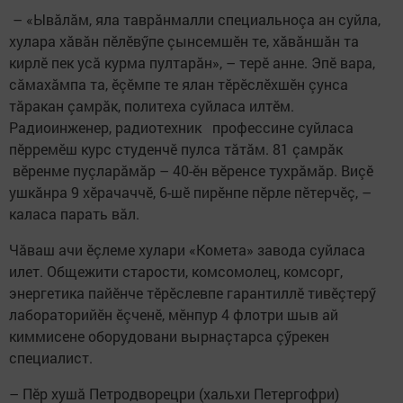
– «Ывăлăм, яла таврăнмалли специальноçа ан суйла,
хулара хăвăн пӗлӗвӳпе çынсемшӗн те, хăвăншăн та
кирлӗ пек усă курма пултарăн», – терӗ анне. Эпӗ вара,
сăмахăмпа та, ӗçӗмпе те ялан тӗрӗслӗхшӗн çунса
тăракан çамрăк, политеха суйласа илтӗм.
Радиоинженер, радиотехник профессине суйласа
пӗрремӗш курс студенчӗ пулса тăтăм. 81 çамрăк
вӗренме пуçларăмăр – 40-ӗн вӗренсе тухрăмăр. Виçӗ
ушкăнра 9 хӗрачаччӗ, 6-шӗ пирӗнпе пӗрле пӗтерчӗç, –
каласа парать вăл.
Чăваш ачи ӗçлеме хулари «Комета» завода суйласа
илет. Общежити старости, комсомолец, комсорг,
энергетика пайӗнче тӗрӗслевпе гарантиллӗ тивӗçтерӳ
лабораторийӗн ӗçченӗ, мӗнпур 4 флотри шыв ай
киммисене оборудовани вырнаçтарса çӳрекен
специалист.
– Пӗр хушă Петродворецри (хальхи Петергофри)