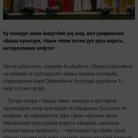
Ку конкурс илем ăмăртăвӗ çеç мар, вăл çамрăксене
чăваш культури, тăван чӗлхе патне çул уçса парать,
интересленме илӗртет
Иртнӗ шăматкун, апрелӗн 8-мӗшӗнче, Çӗпрел районӗнче
чи илемлӗ те пултаруллă чăваш пикине суйларӗç.
Мероприяти Кивӗ Çӗпрелӗнчи Культура çуртӗнче 11-
мӗш хутчен иртрӗ.
– Тутарстанра «Чăваш пики» конкурса ирттерме
пуçланăран эпир ăна пӗрре те хăварман. Çынсене те
килӗшет ку мероприяти. Вăл тăван чӗлхене, йăла-
йӗркесемпе культурăна упраса хăварма, малалла
аталантарма пулăшать, – терӗ район пуçлăхӗн çумӗ,
Чăваш наципе культура центрӗн председателӗ Алексей