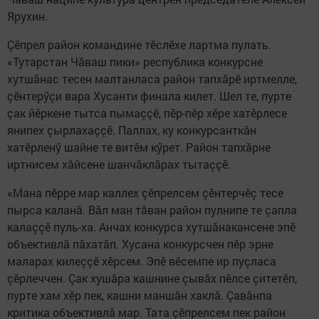
Ярухин.
Çӗпрел район командине тӗслӗхе лартма пулать.
«Тутарстан Чăваш пики» республика конкурсне
хутшăнас тесен малтанласа район тапхăрӗ иртмелле,
çӗнтерӳçи вара Хусанти финала килет. Шел те, пурте
çак йӗркене тытса пымаççӗ, пӗр-пӗр хӗре хатӗрлесе
янипех çырлахаççӗ. Паллах, ку конкурсанткăн
хатӗрленӳ шайне те витӗм кӳрет. Район тапхăрне
иртнисем хăйсене шанчăклăрах тытаççӗ.
«Мана пӗрре мар каллех çӗпрелсем çӗнтерчӗç тесе
пырса каланă. Вăл ман тăван район пулнипе те çапла
калаççӗ пуль-ха. Анчах конкурса хутшăнакансене эпӗ
объективлă пăхатăп. Хусана конкурсчен пӗр эрне
маларах килеççӗ хӗрсем. Эпӗ вӗсемпе ир пуçласа
çӗрлеччен. Çак хушăра кашнине çывăх пӗлсе çитетӗп,
пурте хам хӗр пек, кашни маншăн хаклă. Çавăнпа
критика объективлă мар. Тата çӗпрелсем пек район