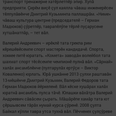
транспорт тренажерне хатӗрлетпӗр эпир. Хупă
предприяти. Çирӗм виçӗ çул каялла чăваш инженерӗсен
тӗлпулăвӗнче Дмитрий Кузьминпа паллашрăм. «Ниме»
чăваш культура центрне (председателӗ – Герман
Мадюков) çӳретпӗр, таврапӗлӳпе тӗрлӗ пуçарусене
хутшăнатпăр, – тет вăл.
Валерий Андреевич – ирӗклӗ тата грекпа рим
кӗрешӗвӗсемпе спорт мастерӗн кандидачӗ. Спорта,
хоккее питӗ юратать. «Комета» заводăн волейбол тата
шахмат спорт тӗсӗсемпе чемпионӗ пулнă вăл. «Сăрнай»
халăх ансамблӗнче (пултарулăх ертӳçи – Виктор
Коваленко) юрлать. Юрă ушкăнне 2013 çулхи раштавăн
13-мӗшӗнче Дмитрий Кузьмин, Валерий Федоров тата
Герман Мадюков йӗркеленӗ. Вăл кӗске хушăрах халăх
юратнă ансамбль пулса тăчӗ. Юлашки вăхăтра Валерий
Андреевич сăвăсем çырать. Мăшăрӗпе хамăр тата ют
çӗршывсем тăрăх нумай курса çӳренӗ. 2008 çулта
Байкал кӳлли тавра утса тухнă вăл. Пӗчченех çулçӳреве