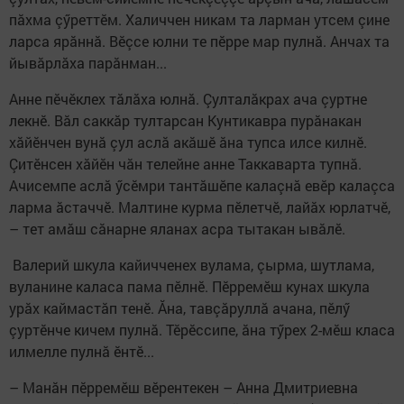
пăхма çӳреттӗм. Халиччен никам та ларман утсем çине
ларса ярăннă. Вӗçсе юлни те пӗрре мар пулнă. Анчах та
йывăрлăха парăнман...
Анне пӗчӗклех тăлăха юлнă. Çулталăкрах ача çуртне
лекнӗ. Вăл саккăр тултарсан Кунтикавра пурăнакан
хăйӗнчен вунă çул аслă акăшӗ ăна тупса илсе килнӗ.
Çитӗнсен хăйӗн чăн телейне анне Таккаварта тупнă.
Ачисемпе аслă ӳсӗмри тантăшӗпе калаçнă евӗр калаçса
ларма ăстаччӗ. Малтине курма пӗлетчӗ, лайăх юрлатчӗ,
– тет амăш сăнарне яланах асра тытакан ывăлӗ.
Валерий шкула кайичченех вулама, çырма, шутлама,
вуланине каласа пама пӗлнӗ. Пӗрремӗш кунах шкула
урăх каймастăп тенӗ. Ăна, тавçăруллă ачана, пӗлӳ
çуртӗнче кичем пулнă. Тӗрӗссипе, ăна тӳрех 2-мӗш класа
илмелле пулнă ӗнтӗ...
– Манăн пӗрремӗш вӗрентекен – Анна Дмитриевна