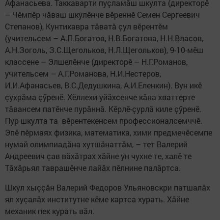
Афанасьева. Таккаварти пуçламăш шкулта (директорӗ
– Чӗмпӗр чăваш шкулӗнче вӗреннӗ Семен Сергеевич
Степанов), Кунтикавра тăватă çул вӗрентӗм
(учительсем – А.П.Богатов, Н.В.Богатова, Н.Н.Власов,
А.Н.Зоголь, З.С.Щегольков, Н.Л.Щегольков), 9-10-мӗш
классене – Элшелӗнче (директорӗ – Н.Г.Романов,
учительсем – А.Г.Романова, Н.И.Нестеров,
И.И.Афанасьев, В.С.Дедушкина, А.И.Еленкин). Вун икӗ
çухрăма çӳренӗ. Хӗллехи уйăхсенче кăна хваттерте
тăвансем патӗнче пурăннă. Кӗрлӗ-çурлă киле çӳренӗ.
Пур шкулта та вӗрентекенсем профессионалсемччӗ.
Эпӗ пӗрмаях физика, математика, хими предмечӗсемпе
нумай олимпиадăна хутшăнаттăм, – тет Валерий
Андреевич çав вăхăтрах хăйне ун чухне те, халӗ те
Тăхăрьял таврашӗнче лайăх пӗлнине палăртса.
Шкул хыççăн Валерий Федоров Ульяновскри патшалăх
ял хуçалăх институтне кӗме картса хурать. Хăйне
механик пек курать вăл.