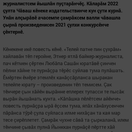
журналистсем йышлăн пуçтарăнчӗç. Кăларăм 2022
çулта Чăваш кӗнеке издательствинче кун çути курнă.
Унăн алçырăвӗ ачасемпе çамрăксем валли чăвашла
çырнă произведенисен 2021 çулхи конкурсӗнче
çӗнтернӗ.
Кӗнекене икӗ повесть кӗнӗ. «Телей патне пин çухрăм»
хайлавăн тӗп геройне, Этнер ятлă байкер-журналиста,
пач кӗтмен çӗртен Любăпа Сашăн юратăвӗ çинчен
пӗлни хăйне те пурнăçра тӗрӗс суйлав тума пулăшать.
Ӗмӗртен ӗмӗре этемлӗх канăçсăрланса шыракан
телейпе юрату – произведенин тӗп темисем. Çак
тӗнчере çын хăйӗн вырăнне еплерех тупасси те пысăк
вырăн йышăнать кунта. «Кăпăшка пӗлӗтсем айӗнче»
повесть пурнăçра ырă ӗçсем тума, япăх хăнăхусенчен
пăрăнса тӳрӗ çула суйласа илме нихăçан та кая мар
тесе çирӗплетет. Çамрăк чухне сăвă та çыркаланă, илем
тӗнчине çывăх пулнă Йынккан пурнăçӗ пӗртте хăй