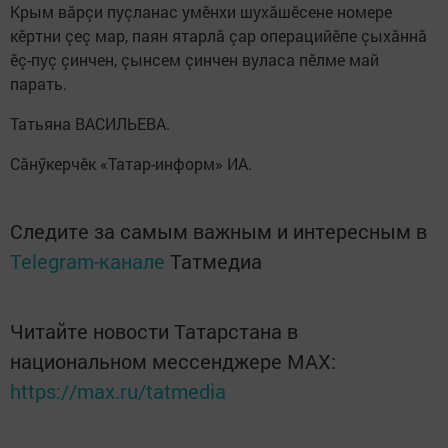
Крым вăрçи пуçланас умӗнхи шухăшӗсене номере
кӗртни çеç мар, паян ятарлă çар операцийӗпе çыхăннă
ӗç-пуç çинчен, çынсем çинчен вуласа пӗлме май
парать.
Татьяна ВАСИЛЬЕВА.
Сăнӳкерчӗк «Татар-информ» ИА.
Следите за самым важным и интересным в
Telegram-канале
Татмедиа
Читайте новости Татарстана в
национальном мессенджере MАХ:
https://max.ru/tatmedia