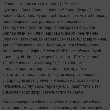
пӗринчен тепри маттуртарах, хӳхӗмрех те
пултаруллăрах. Алина Годунова Чăваш Çӗпрелӗнчен,
Ксения Макарова Хурăнвар Шăхалӗнчен, Агата Маркова
Кивӗ Çӗпрелӗнчи отрасльсен технологийӗсен
техникумӗн студенчӗ, Мария Григорьева Алешкин
Саплăк ялӗнчен, Юлия Чернова Кивӗ Упирен, Жанна
Сурская Матакран, Виктория Еремеева Хулаçырминчен,
Арина Токмакова Кивӗ Чакăран, Алиса Искендерова
Аслă Аксуран, София Утеева Çӗнӗ Йӗлмелӗнчен. Вунă
пике – вунă тӗрлӗ пултарулăх, талант. Пӗтӗмпе виçӗ
тӗрлӗ тӗрӗслев иртме тиврӗ вӗсен: хăйсемпе
паллаштарасси, творчествăлла пултарулăха
кăтартасси, чăваш апат-çимӗçне пӗçерсе килесси,
унсăр пуçне апат çинчен интереслӗ каласа пама та
пӗлмелле. Хуплу, сăра, тӗрлӗ кукăль, чăкăт тата ытти
çимӗçпе часах жюри сӗтелӗ тулса та ларчӗ.
Жюри конкурсанткăсене хăйсене сцена çинче мӗнле
тыткаланине, хусканусен эстетикине, чăваш тумтирӗн