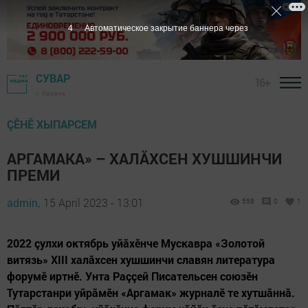
3
Автоматическое закрытие баннера через
СУВАР
16+
г. Казань
ÇӖНӖ ХЫПАРСЕМ
АРГАМАКА» – ХАЛĂХСЕН ХУШШИНЧИ
ПРЕМИ
admin,
15 April 2023 - 13:01
558
0
1
2022 çулхи октябрь уйăхӗнче Мускавра «Золотой
витязь» XIII халăхсен хушшинчи славян литература
форумӗ иртнӗ. Унта Раççей Писательсен союзӗн
Тутарстанри уйрăмӗн «Аргамак» журналӗ те хутшăннă.