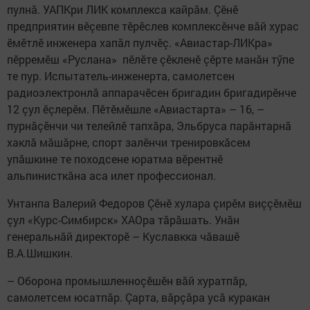
пулнă. УАПКри ЛИК комплекса кайрăм. Çӗнӗ
предприятин вӗçевпе тӗрӗслев комплексӗнче вăй хурас
ӗмӗтлӗ инженера хапăл пулчӗç. «Авиастар-ЛИКра»
пӗрремӗш «Руслана» пӗлӗте çӗкленӗ çӗрте манăн тӳпе
те пур. Испытатель-инженерта, самолетсен
радиоэлектронлă аппарачӗсен бригадин бригадирӗнче
12 çул ӗçлерӗм. Пӗтӗмӗшле «Авиастарта» – 16, –
пурнăçӗнчи чи телейлӗ тапхăра, Эльбруса парăнтарнă
хаклă мăшăрне, спорт залӗнчи тренировкăсем
упăшкине те походсене юратма вӗрентнӗ
альпинисткăна аса илет профессионал.
Унтанпа Валерий Федоров Çӗнӗ хулара çирӗм виççӗмӗш
çул «Курс-Симбирск» ХАОра тăрăшать. Унăн
генеральнăй директорӗ – Куславкка чăвашӗ
В.А.Шишкин.
– Оборона промышленноçӗшӗн вăй хуратпăр,
самолетсем юсатпăр. Çарта, вăрçăра усă куракан