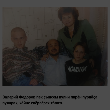
Валерий Федоров пек çынсем пулни пирӗн пурнăçа
пуянрах, хăйне евӗрлӗрех тăвать