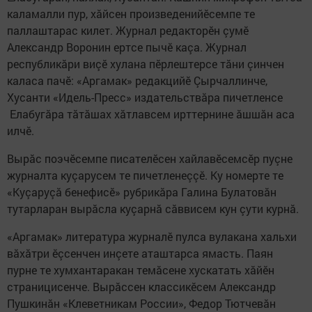
каламалли пур, хăйсен произведенийӗсемпе те
паллаштарас килет. Журнал редакторӗн çумӗ
Александр Воронин ертсе пычӗ каçа. Журнал
республикăри виçӗ хулана пӗрлештерсе тăни çинчен
каласа пачӗ: «Аргамак» редакцийӗ Çырчаллинче,
Хусанти «Идель-Пресс» издательствăра пичетленсе
Елабугăра тăтăшах хăтлавсем ирттернине ăшшăн аса
илчӗ.
Вырăс поэчӗсемпе писателӗсен хайлавӗсемсӗр пуçне
журналта куçарусем те пичетленеççӗ. Ку номерте те
«Куçаруçă бенефисӗ» рубрикăра Галина Булатовăн
тутарларан вырăсла куçарнă сăввисем кун çути курнă.
«Аргамак» литература журналӗ пулса вулакана хальхи
вăхăтри ӗçсенчен инçете аташтарса ямасть. Паян
пурне те хумхантаракан темăсене хускатать хăйӗн
страницисенче. Вырăссен классикӗсем Александр
Пушкинăн «Клеветникам России», Федор Тютчевăн