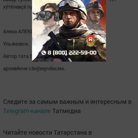
хӳтӗлевçӗ пурне те уявпа саламласа.
Алена АЛЕКСЕЕВА.
Ульяновск.
Автор тата В.Федоров
архивӗнчи сăнӳкерчӗксем.
Следите за самым важным и интересным в
Telegram-канале
Татмедиа
Читайте новости Татарстана в