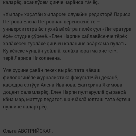
каларӗç, асаилӳсем çинче чарăнса тăчӗç.
«Хыпар» хаçатăн хыпарсен службин редакторӗ Лариса
Петрова Елена Петровнăн вӗренекенӗ те –
университетра ăс пухнă вăхăтра пилӗк çул «Литература
ӗçӗ» студие çӳренӗ. «Елен Нарпин хайлавӗсенче тӗрӗк
халăхӗсен туслăхӗ çинчен каланине асăрхама пулать.
Ку кӗнеке чуншăн усăллă, халăха юратма хистет», –
терӗ Лариса Николаевна.
Уяв хуçине çавăн пекех вырăс тата чăваш
филологийӗпе журналистика факультечӗн деканӗ,
кафедра ертӳçи Алена Иванова, Екатерина Якимова
доцент саламларӗç, Елен Нарпи пултаруллă çыравçă
кăна мар, маттур педагог, шанчăклă юлташ тата ӗçтеш
пулнине палăртрӗç.
Ольга АВСТРИЙСКАЯ.