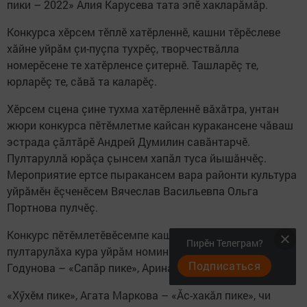
пики – 2022» Алия Карусева тата эпӗ хакларăмăр.
Конкурса хӗрсем тӗплӗ хатӗрленнӗ, кашни тӗрӗслеве
хăйне уйрăм çи-пуçпа тухрӗç, творчествăлла
номерӗсене те хатӗрленсе çитернӗ. Ташларӗç те,
юрларӗç те, сăвă та каларӗç.
Хӗрсем сцена çине тухма хатӗрленнӗ вăхăтра, унтан
жюри конкурса пӗтӗмлетме кайсан куракансене чăваш
эстрада çăлтăрӗ Андрей Думилин савăнтарчӗ.
Пултаруллă юрăçа çынсем хапăл туса йышăнчӗç.
Мероприятие ертсе пыракансем вара районти культура
уйрăмӗн ӗçченӗсем Вячеслав Васильевпа Ольга
Портнова пулчӗç.
Конкурс пӗтӗмлетӗвӗсемпе кашни пике вăл е ку
Пирӗн Телеграм?
пултарулăха кура уйрăм номинацие тивӗçрӗ: Алина
Подписаться
Годунова – «Сапăр пике», Арина Токмакова –
«Хӳхӗм пике», Агата Маркова – «Ăс-хакăл пике», чи