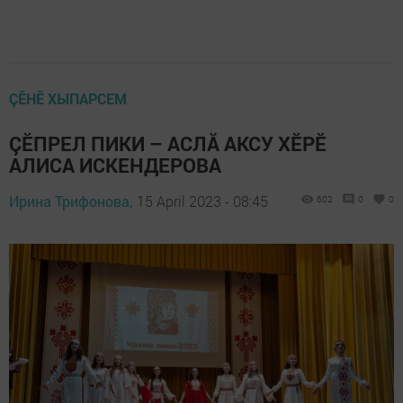
ÇӖНӖ ХЫПАРСЕМ
ÇӖПРЕЛ ПИКИ – АСЛĂ АКСУ ХӖРӖ
АЛИСА ИСКЕНДЕРОВА
Ирина Трифонова,
15 April 2023 - 08:45
602
0
0