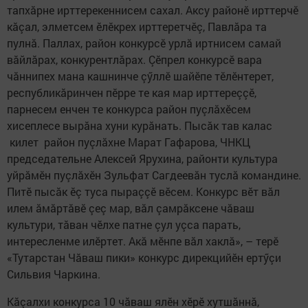
тапхăрне ирттерекеннисем сахал. Аксу районӗ ирттерчӗ
кăçал, элметсем ӗлӗкрех ирттеретчӗç, Павлăра та
пулнă. Паллах, район конкурсӗ урлă иртнисем самай
вăйлăрах, конкурентлăрах. Çӗпрел конкурсӗ вара
чăннипех мана кашнинче çӳллӗ шайӗпе тӗлӗнтерет,
республикăринчен пӗрре те кая мар ирттереççӗ,
парнесем енчен те конкурса район пуçлăхӗсем
хисеплесе вырăна хуни курăнать. Пысăк тав калас
килет район пуçлăхне Марат Гафарова, ЧНКЦ
председательне Алексей Ярухина, районти культура
уйрăмӗн пуçлăхӗн Зульфат Сагдеевăн туслă командине.
Питӗ пысăк ӗç туса пыраççӗ вӗсем. Конкурс вӗт вăл
илем ăмăртăвӗ çеç мар, вăл çамрăксене чăваш
культури, тăван чӗлхе патне çул уçса парать,
интересленме илӗртет. Акă мӗнпе вăл хаклă», – терӗ
«Тутарстан Чăваш пики» конкурс дирекцийӗн ертӳçи
Сильвия Чаркина.
Кăçалхи конкурса 10 чăваш ялӗн хӗрӗ хутшăннă,