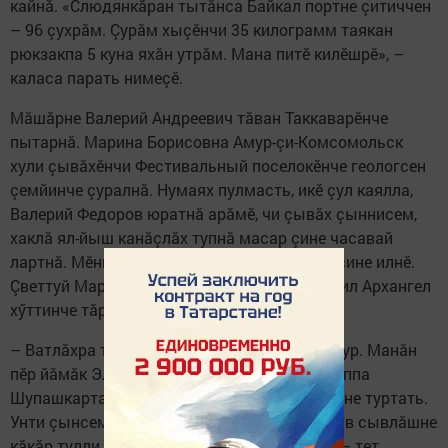
кайнă. «Слюдянкăран тытăнса Байкал портне çитиччен
– 96 çухрăм. Çурăм хыçӗнчи 35 килограмм таякан
рюкзакпа 5 куна яхăн утрăм. Мана питӗ килӗшрӗ», –
каласа парать нимеçӗ.
Мăшăрне Валерий Андреевич тăван Таккаварӗнче
пытарнă. Марина Борисовна Амур-çи-Комсомольск
хули çывăхӗнчи Фестивальный поселокӗнче геологсен
çемйинче çуралнă. Нумаях пулмасть, икӗ çул каялла,
Валерий Федоров юратнă арăмӗ, чи çывăх çыннисем,
хаклă ял-йыш канăçлăх тупнă масар çине часавай
лартнă. Мӗнпур тăкакӗсене ентешӗмӗр хăй çине илнӗ.
Çветтуй Марина ячӗллӗ часавай паян Михаил Архангел
хӳттинче тăрать.
– Ватлăхра тăван тăрăха таврăнма кăмăл пур. Манăн
пӗр йăмăк Элшелӗнче, тепри Ульяновскра, аппа
Шупашкарта пурăнаççӗ. Тăхăрьял хăй хӳттине туртать.
Унти çынсемпе калаçса, кӗçӗн тăван çӗршыв сывлăшне
кăкăр тулли сывласа ӗмӗре ӗмӗрлес килет, – тет