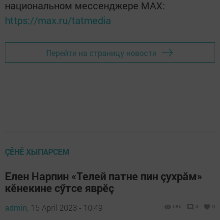
национальном мессенджере MАХ:
https://max.ru/tatmedia
Перейти на страницу новости
ÇӖНӖ ХЫПАРСЕМ
Елен Нарпин «Телей патне пин çухрăм»
кӗнекине сӳтсе яврӗç
admin,
15 April 2023 - 10:49
585
0
0