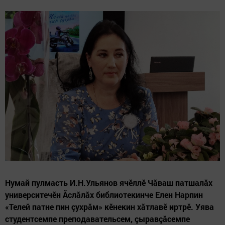
Нумай пулмасть И.Н.Ульянов ячӗллӗ Чăваш патшалăх
университечӗн Ăслăлăх библиотекинче Елен Нарпин
«Телей патне пин çухрăм» кӗнекин хăтлавӗ иртрӗ. Уява
студентсемпе преподавательсем, çыравçăсемпе