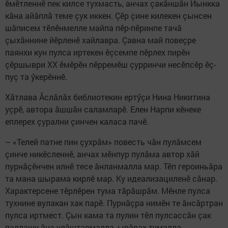
ӗмӗтленнӗ пек килсе тухмасть, анчах çакăншăн Йынкка
кăна айăплă теме çук иккен. Çӗр çине килекен çынсен
шăписем тӗлӗнмелле майпа пӗр-пӗринпе тачă
çыхăннине йӗрленӗ хайлавра. Çавна май повеçре
паянхи кун пулса иртекен ӗçсемпе пӗрлех пирӗн
çӗршыври XX ӗмӗрӗн пӗрремӗш çурринчи несӗпсӗр ӗç-
пуç та ӳкерӗннӗ.
Хăтлава Ăслăлăх библиотекин ертӳçи Нина Никитина
уçрӗ, автора ăшшăн саламларӗ. Елен Нарпи кӗнеке
еплерех çурални çинчен каласа пачӗ.
– «Телей патне пин çухрăм» повесть чăн пулăмсем
çинче никӗсленнӗ, анчах мӗнпур пулăма автор хăй
пурнăçӗнчен илнӗ тесе ăнланмалла мар. Тӗп героиньăра
та мана шырама кирлӗ мар. Ку идеализациленӗ сăнар.
Характерсене тӗрлӗрен тума тăрăшрăм. Мӗнле пулса
тухнине вулакан хак парӗ. Пурнăçра нимӗн те ăнсăртран
пулса иртмест. Çын кама та пулин тӗл пулсассăн çак
паллашу ăна улăштармалла, ырăрах тумалла,