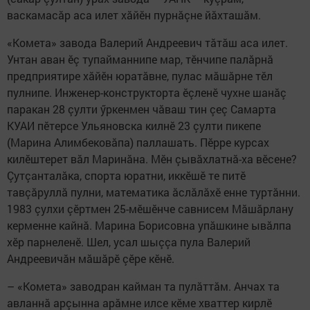
васкамасăр аса илет хăйӗн пурнăçне йăхташăм.
«Комета» завода Валерий Андреевич тăтăш аса илет.
Унтан аван ӗç тупайманнипе мар, тӗнчипе палăрнă
предприятире хăйӗн юратăвне, пулас мăшăрне тӗл
пулнипе. Инженер-конструкторта ӗçленӗ чухне шанăç
паракан 28 çулти ӳркенмен чăваш тин çеç Самарта
КУАИ пӗтерсе Ульяновска килнӗ 23 çулти пикепе
(Марина Алимбековăпа) паллашать. Пӗрре курсах
килӗштерет вăл Маринăна. Мӗн çывăхлатнă-ха вӗсене?
Çутçанталăка, спорта юратни, иккӗшӗ те питӗ
тавçăруллă пулни, математика ăслăлăхӗ енне туртăнни.
1983 çулхи çӗртмен 25-мӗшӗнче савнисем Мăшăрлану
керменне кайнă. Марина Борисовна упăшкине ывăлпа
хӗр парнеленӗ. Шел, усал шыççа пула Валерий
Андреевичăн мăшăрӗ çӗре кӗнӗ.
– «Комета» заводран кайман та пулăттăм. Анчах та
авланнă арçынна арăмне илсе кӗме хваттер кирлӗ