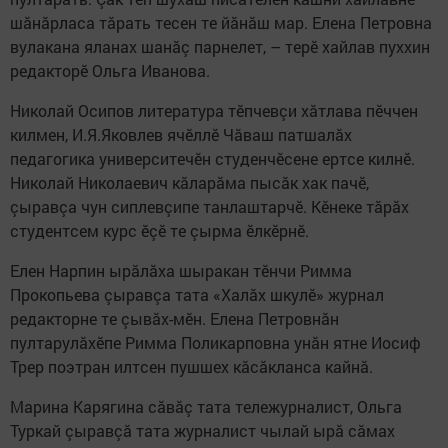
шăнăрласа тăрать тесен те йăнăш мар. Елена Петровна
вулакана яланах шанăç парнелет, – терӗ хайлав пуххин
редакторӗ Ольга Иванова.
Николай Осипов литература тӗпчевçи хăтлава пӗччен
килмен, И.Я.Яковлев ячӗллӗ Чăваш патшалăх
педагогика университечӗн студенчӗсене ертсе килнӗ.
Николай Николаевич кăларăма пысăк хак пачӗ,
çыравçа чун сиплевçипе танлаштарчӗ. Кӗнеке тăрăх
студентсем курс ӗçӗ те çырма ӗлкӗрнӗ.
Елен Нарпин ырăлăха шыракан тӗнчи Римма
Прокопьева çыравçа тата «Халăх шкулӗ» журнал
редакторне те çывăх-мӗн. Елена Петровнăн
пултарулăхӗпе Римма Поликарповна унăн ятне Иосиф
Трер поэтран илтсен пушшех кăсăкланса кайнă.
Марина Карягина сăвăç тата тележурналист, Ольга
Туркай çыравçă тата журналист чылай ырă сăмах