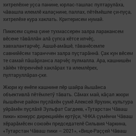
хитрелӗхне уçса панине, юрлас-ташлас пултарулăха,
чăвашла илемлӗ калаçнине, паллах, пӗтӗмӗшле çи-пуçа,
хитрелӗхе кура хаклать. Критерисем нумай.
Пикесем сцена çине тухмассерен залра ларакансем
вӗсене тăвăллăн алă çупса кӗтсе илчӗç,
хавхалантарчӗç. Ашшӗ-амăшӗ, тăванӗсемпе
савнийӗсем таранччен залра пуçтарăннă. Çак кун вӗсем
те самай пăшăрханса ларчӗç пулмалла. Ара, кашнишӗн
хăйӗн тӗпренчӗкӗ хаклăрах та илемлӗрех,
пултаруллăрах-çке.
Жюри ку енӗпе кашнине пӗр шайра йышăнса
объективлă пӗтӗмлетӳ тăвать. Сăмах май, кăçал жюри
йышӗнче район пуçлăхӗн çумӗ Алексей Ярухин, культура
уйрăмӗн пуçлăхӗ Зульфат Сагдеев, «Тутарстан Чăваш
пики» конкурс дирекцийӗн ертӳçи, ЧНКА çумӗнчи Чăваш
хӗрарăмӗсен союзӗн председателӗ Сильвия Чаркина,
«Тутарстан Чăваш пики – 2021», «Вице-Раççей Чăваш