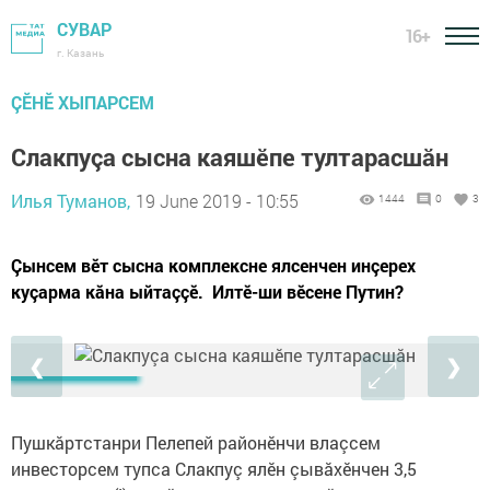
СУВАР
16+
г. Казань
ÇӖНӖ ХЫПАРСЕМ
Слакпуçа сысна каяшӗпе тултарасшăн
Илья Туманов,
19 June 2019 - 10:55
1444
0
3
Çынсем вӗт сысна комплексне ялсенчен инçерех
куçарма кăна ыйтаççӗ. Илтӗ-ши вӗсене Путин?
❮
❯
Пушкăртстанри Пелепей районӗнчи влаçсем
инвесторсем тупса Слакпуç ялӗн çывăхӗнчен 3,5