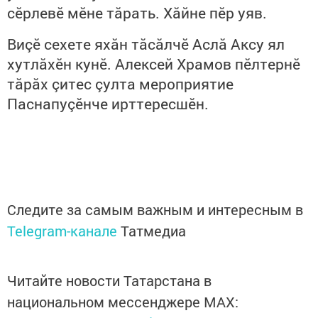
сӗрлевӗ мӗне тăрать. Хăйне пӗр уяв.
Виçӗ сехете яхăн тăсăлчӗ Аслă Аксу ял
хутлăхӗн кунӗ. Алексей Храмов пӗлтернӗ
тăрăх çитес çулта мероприятие
Паснапуçӗнче ирттересшӗн.
Следите за самым важным и интересным в
Telegram-канале
Татмедиа
Читайте новости Татарстана в
национальном мессенджере MАХ: