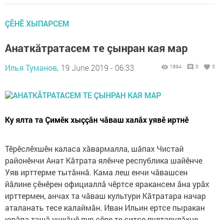
ÇӖНӖ ХЫПАРСЕМ
Анаткăтратасем те çынран кая мар
Илья Туманов,
19 June 2019 - 06:33
1894
0
0
Ку ялта та Çимӗк хыççăн чăваш халăх уявӗ иртнӗ
Тӗрӗслӗхшӗн каласа хăвармалла, шăпах Чистай
районӗнчи Анат Кăтрата ялӗнче республика шайӗнче
Уяв ирттерме тытăннă. Кама леш енчи чăвашсен
йăлине çӗнӗрен официаллă чӗртсе яракансем ăна урăх
ирттермен, анчах та чăваш культури Кăтратара начар
аталанать тесе калаймăн. Иван Ильин ертсе пыракан
юрăпа ташă ушкăнӗ пур çӗре те çитсе пултарулăхне