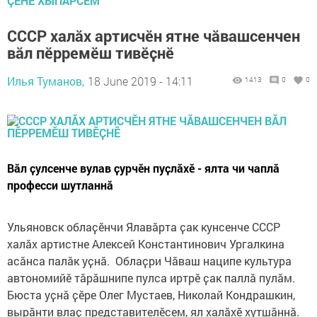
ÇӖНӖ ХЫПАРСЕМ
СССР халӑх артисчӗн ятне чӑвашсенчен
вӑл пӗрремӗш тивӗҫнӗ
Илья Туманов,
18 June 2019 - 14:11
1413
0
0
Вӑл ҫулсенче вулав ҫурчӗн пуҫлӑхӗ - ялта чи чаплӑ
професси шутланнӑ
Ульяновск облаҫӗнчи Ялавӑрта ҫак кунсенче СССР
халӑх артистне Алексей Константинович Ургалкина
асӑнса палӑк уҫнӑ. Облаҫри Чӑваш наципе культура
автономийӗ тӑрӑшнипе пулса иртрӗ ҫак паллӑ пулӑм.
Бюста уҫнӑ ҫӗре Олег Мустаев, Николай Кондрашкин,
вырӑнти влаҫ представителӗсем, ял халӑхӗ хутшӑннӑ.