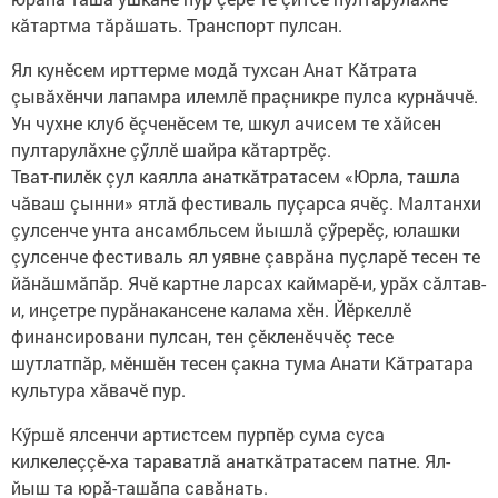
кăтартма тăрăшать. Транспорт пулсан.
Ял кунӗсем ирттерме модă тухсан Анат Кăтрата
çывăхӗнчи лапамра илемлӗ праçникре пулса курнăччӗ.
Ун чухне клуб ӗçченӗсем те, шкул ачисем те хăйсен
пултарулăхне çӳллӗ шайра кăтартрӗç.
Тват-пилӗк çул каялла анаткăтратасем «Юрла, ташла
чăваш çынни» ятлă фестиваль пуçарса ячӗç. Малтанхи
çулсенче унта ансамбльсем йышлă çӳрерӗç, юлашки
çулсенче фестиваль ял уявне çаврăна пуçларӗ тесен те
йăнăшмăпăр. Ячӗ картне ларсах каймарӗ-и, урăх сăлтав-
и, инçетре пурăнакансене калама хӗн. Йӗркеллӗ
финансировани пулсан, тен çӗкленӗччӗç тесе
шутлатпăр, мӗншӗн тесен çакна тума Анати Кăтратара
культура хăвачӗ пур.
Кӳршӗ ялсенчи артистсем пурпӗр сума суса
килкелеççӗ-ха тараватлă анаткăтратасем патне. Ял-
йыш та юрă-ташăпа савăнать.