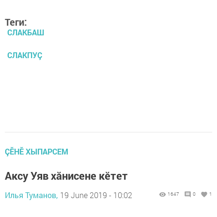
Теги:
СЛАКБАШ
СЛАКПУÇ
ÇӖНӖ ХЫПАРСЕМ
Аксу Уяв хăнисене кӗтет
Илья Туманов,
19 June 2019 - 10:02
1647
0
1