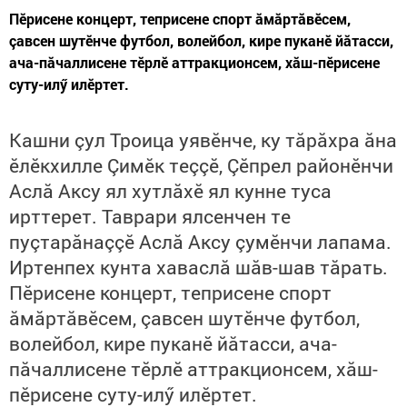
Пӗрисене концерт, теприсене спорт ăмăртăвӗсем,
çавсен шутӗнче футбол, волейбол, кире пуканӗ йăтасси,
ача-пăчаллисене тӗрлӗ аттракционсем, хăш-пӗрисене
суту-илӳ илӗртет.
Кашни çул Троица уявӗнче, ку тăрăхра ăна
ӗлӗкхилле Çимӗк теççӗ, Çӗпрел районӗнчи
Аслă Аксу ял хутлăхӗ ял кунне туса
ирттерет. Таврари ялсенчен те
пуçтарăнаççӗ Аслă Аксу çумӗнчи лапама.
Иртенпех кунта хаваслă шăв-шав тăрать.
Пӗрисене концерт, теприсене спорт
ăмăртăвӗсем, çавсен шутӗнче футбол,
волейбол, кире пуканӗ йăтасси, ача-
пăчаллисене тӗрлӗ аттракционсем, хăш-
пӗрисене суту-илӳ илӗртет.