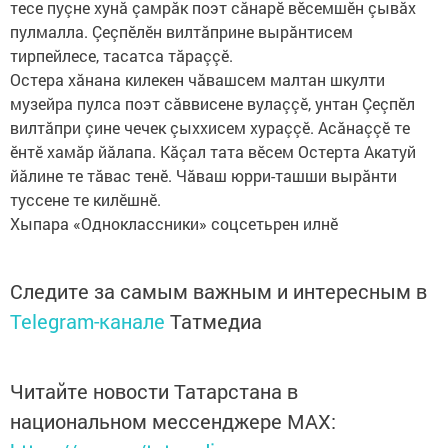
тесе пуçне хунă çамрăк поэт сăнарӗ вӗсемшӗн çывăх
пулмалла. Çеçпӗлӗн вилтăприне вырăнтисем
тирпейлесе, тасатса тăраççӗ.
Остера хăнана килекен чăвашсем малтан шкулти
музейра пулса поэт сăввисене вулаççӗ, унтан Çеçпӗл
вилтăпри çине чечек çыххисем хураççӗ. Асăнаççӗ те
ӗнтӗ хамăр йăлапа. Кăçал тата вӗсем Остерта Акатуй
йăлине те тăвас тенӗ. Чăваш юрри-ташши вырăнти
туссене те килӗшнӗ.
Хыпара «Одноклассники» соцсетьрен илнӗ
Следите за самым важным и интересным в
Telegram-канале
Татмедиа
Читайте новости Татарстана в
национальном мессенджере MАХ: