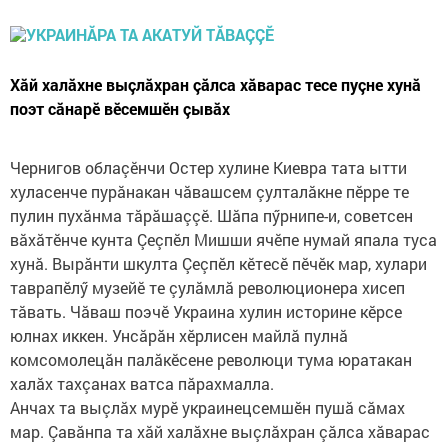
Хăй халăхне выçлăхран çăлса хăварас тесе пуçне хунă
поэт сăнарӗ вӗсемшӗн çывăх
Чернигов облаçӗнчи Остер хулине Киевра тата ытти
хуласенче пурăнакан чăвашсем çулталăкне пӗрре те
пулин пухăнма тăрăшаççӗ. Шăпа пӳрнипе-и, советсен
вăхăтӗнче кунта Çеçпӗл Мишши ячӗпе нумай япала туса
хунă. Вырăнти шкулта Çеçпӗл кӗтесӗ пӗчӗк мар, хулари
таврапӗлӳ музейӗ те çулăмлă революционера хисеп
тăвать. Чăваш поэчӗ Украина хулин историне кӗрсе
юлнах иккен. Унсăрăн хӗрлисен майлă пулнă
комсомолецăн палăкӗсене революци тума юратакан
халăх тахçанах ватса пăрахмалла.
Анчах та выçлăх мурӗ украинецсемшӗн пушă сăмах
мар. Çавăнпа та хăй халăхне выçлăхран çăлса хăварас