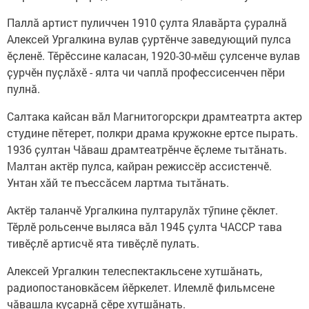
Паллӑ артист пуличчен 1910 ҫулта Ялавӑрта ҫуралнӑ
Алексей Ургалкина вулав ҫуртӗнче заведующий пулса
ӗҫленӗ. Тӗрӗссине каласан, 1920-30-мӗш ҫулсенче вулав
ҫурчӗн пуҫлӑхӗ - ялта чи чаплӑ профессисенчен пӗри
пулнӑ.
Салтака кайсан вӑл Магнитогорскри драмтеатрта актер
студине пӗтерет, полкри драма кружокне ертсе пырать.
1936 ҫултан Чӑваш драмтеатрӗнче ӗҫлеме тытӑнать.
Малтан актёр пулса, кайран режиссёр ассистенчӗ.
Унтан хӑй те пъессӑсем лартма тытӑнать.
Актёр таланчӗ Ургалкина пултарулӑх тӳпине ҫӗклет.
Тӗрлӗ рольсенче выляса вӑл 1945 ҫулта ЧАССР тава
тивӗҫлӗ артисчӗ ята тивӗҫлӗ пулать.
Алексей Ургалкин телеспектакльсене хутшӑнать,
радиопостановкӑсем йӗркелет. Илемлӗ фильмсене
чӑвашла куҫарнӑ ҫӗре хутшӑнать.