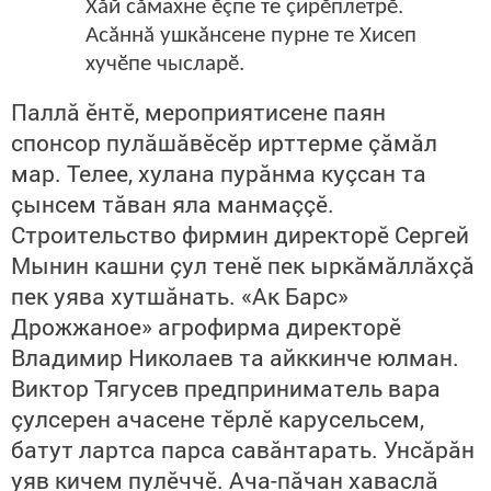
Хăй сăмахне ӗçпе те çирӗплетрӗ.
Асăннă ушкăнсене пурне те Хисеп
хучӗпе чысларӗ.
Паллă ӗнтӗ, мероприятисене паян
спонсор пулăшăвӗсӗр ирттерме çăмăл
мар. Телее, хулана пурăнма куçсан та
çынсем тăван яла манмаççӗ.
Строительство фирмин директорӗ Сергей
Мынин кашни çул тенӗ пек ыркăмăллăхçă
пек уява хутшăнать. «Ак Барс»
Дро
жжаное» агрофирма директорӗ
Владимир Николаев та ай
к
кинче юлман.
Виктор Тягусев предприниматель вара
çулсерен ачасене тӗрлӗ карусельсем,
батут лартса парса савăнтарать. Унсăрăн
уяв кичем пулӗччӗ. Ача-пăчан хаваслă