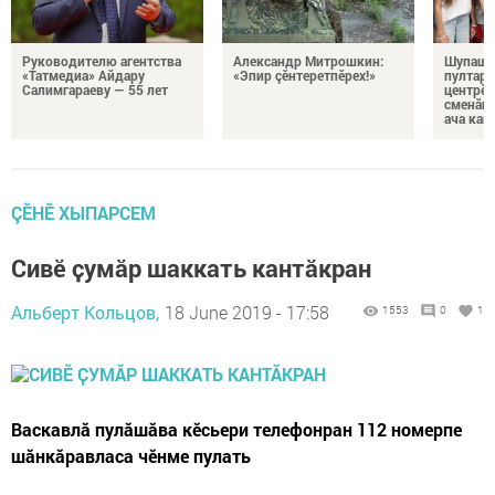
Руководителю агентства
Александр Митрошкин:
Шупашк
«Татмедиа» Айдару
«Эпир çӗнтеретпӗрех!»
пултару
Салимгараеву — 55 лет
центрӗн
сменăна
ача кай
ÇӖНӖ ХЫПАРСЕМ
Сивӗ ҫумӑр шаккать кантӑкран
Альберт Кольцов,
18 June 2019 - 17:58
1553
0
1
Васкавлӑ пулӑшӑва кӗсьери телефонран 112 номерпе
шӑнкӑравласа чӗнме пулать