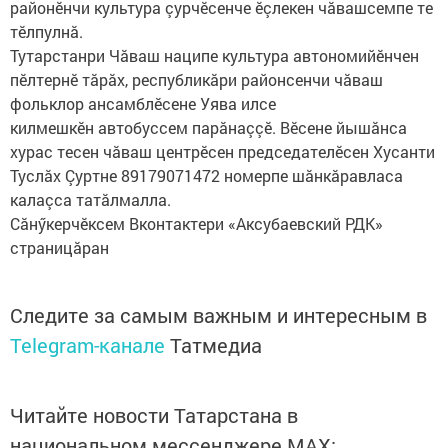
районӗнчи культура çурчӗсенче ӗçлекен чăвашсемпе те
тӗлпулнă.
Тутарстанри Чăваш наципе культура автономийӗнчен
пӗлтернӗ тăрăх, республикăри районсенчи чăваш
фольклор ансамблӗсене Уява илсе
килмешкӗн автобуссем парăнаççӗ. Вӗсене йышăнса
хурас тесен чăваш центрӗсен председателӗсен Хусанти
Туслăх Çуртне 89179071472 номерпе шăнкăравласа
калаçса татăлмалла.
Сăнӳкерчӗксем Вконтактери «Аксубаевский РДК»
страницăран
Следите за самым важным и интересным в
Telegram-канале
Татмедиа
Читайте новости Татарстана в
национальном мессенджере MАХ: