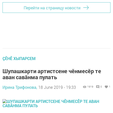
Перейти на страницу новости
ÇӖНӖ ХЫПАРСЕМ
Шупашкарти артистсене чӗнмесӗр те
аван савăнма пулать
Ирина Трифонова,
18 June 2019 - 19:33
1919
0
1