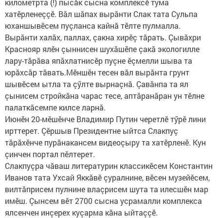
километрта (!) пысăк сысна комплексӗ тума
хатӗрленеççӗ. Вăл шăпах вырăнти Слак тата Сульпа
юханшывӗсем пуçланса кайнă тӗлте пулмалла.
Вырăнти халăх, паллах, çакна хирӗç тăрать. Çывăхри
Краснояр ялӗн çыннисен шухăшӗпе çакă экологилле
лару-тăрăва япăхлатнисӗр пуçне ӗçмелли шыва та
юрăхсăр тăвать.Мӗншӗн тесен вăл вырăнта грунт
шывӗсем ытла та çӳлте вырнаçнă. Çавăнпа та ял
çынисем стройкăна чарас тесе, аптăранăран ун тӗлне
палаткăсемпе килсе ларнă.
Июнӗн 20-мӗшӗнче Владимир Путин черетлӗ тӳрӗ лини
ирттерет. Çӗршыв Президентне ыйтса Слакпуç
тăрăхӗнче пурăнакансем видеоçыру та хатӗрленӗ. Кун
çинчен портал пӗлтерет.
Слакпуçра чăваш литературин классикӗсем Константин
Иванов тата Ухсай Яккăвӗ çуралнине, вӗсен музейӗсем,
вилтăприсем пулнине влаçрисем шута та илесшӗн мар
имӗш. Çынсем вӗт 2700 сысна усрамалли комплекса
ялсенчен инçерех куçарма кăна ыйтаççӗ.