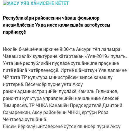
Республикăри районсенчи чăваш фольклор
ансамблӗсене Уява илсе килмешкӗн автобуссем
парăнаççӗ
Июлӗн 6-мӗшӗнче ирхине 9:30-та Аксури тӗп лапамра
Чăваш халăх культурине кăтартакан «Уяв-2019» пулать.
Унта икӗ республикăн пуçлăхӗ хутшăннипе праçнике
питӗ вăйлă хатӗрленеççӗ. Иртнӗ шăматкун Уяв лапамне
ЧР тата ТР культура министрӗсем килсе канашлу
ирттернӗ. Вӗсемсӗр пуçне унта Аксу
район администрацийӗн пуçлăхӗ Камиль Гилманов,
районти культура управленийӗн начальникӗ Алексей
Тимирясев, ТР ЧНКА Канашӗн Председателӗ Дмитрий
Самаренкин, Аксу районӗнчи ЧНКЦ ертӳçи Роза
Чентаева хутшăннă.
Енсем йӗркелӳ ыйтăвӗсене сӳтсе явнисӗр пуçне Аксу