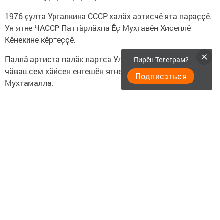
1976 ҫулта Ургалкина СССР халӑх артисчӗ ята параҫҫӗ.
Ун ятне ЧАССР Паттӑрлӑхпа Ӗҫ Мухтавӗн Хисеплӗ
Кӗнекине кӗртеҫҫӗ.
Паллӑ артиста палӑк лартса Ульяновск облаҫӗнчи
Пирӗн Телеграм?
чӑвашсем хӑйсен ентешӗн ятне вилӗмсӗрлетеҫҫӗ.
Подписаться
Мухтамалла.
Следите за самым важным и интересным в
Telegram-канале
Татмедиа
Читайте новости Татарстана в
национальном мессенджере MАХ:
https://max.ru/tatmedia