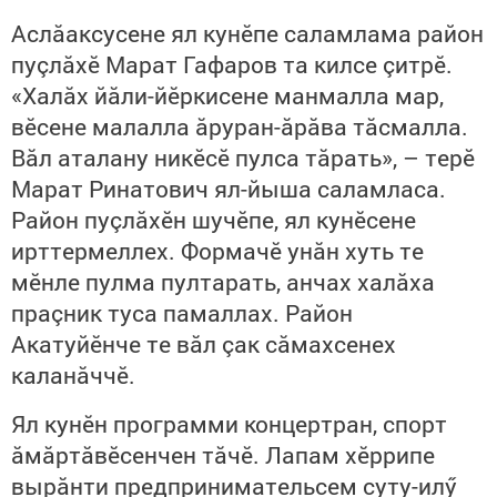
Аслăаксусене ял кунӗпе саламлама район
пуçлăхӗ Марат Гафаров та килсе çитрӗ.
«Халăх йăли-йӗркисене манмалла мар,
вӗсене малалла ăруран-ăрăва тăсмалла.
Вăл аталану никӗсӗ пулса тăрать», – терӗ
Марат Ринатович ял-йыша саламласа.
Район пуçлăхӗн шучӗпе, ял кунӗсене
ирттермеллех. Формачӗ унăн хуть те
мӗнле пулма пултарать, анчах халăха
праçник туса памаллах. Район
Акатуйӗнче те вăл çак сăмахсенех
каланăччӗ.
Ял кунӗн программи концертран, спорт
ăмăртăвӗсенчен тăчӗ. Лапам хӗррипе
вырăнти предпринимательсем суту-илӳ