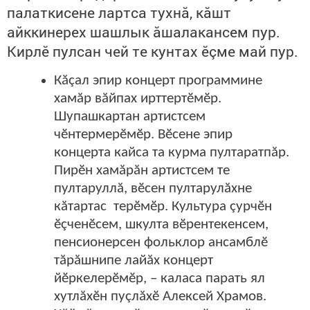
палаткисене лартса тухнă, кăшт
айккинерех шашлык ăшалакансем пур.
Кирлӗ пулсан чей те кунтах ӗçме май пур.
Кăçал эпир концерт программине
хамăр вăйпах ирттертӗмӗр.
Шупашкартан артистсем
чӗнтермерӗмӗр. Вӗсене эпир
концерта кайса та курма пултаратпăр.
Пирӗн хамăрăн артистсем те
пултаруллă, вӗсен пултарулăхне
кăтартас терӗмӗр. Культура çурчӗн
ӗçченӗсем, шкулта вӗрентекенсем,
пенсионерсен фольклор ансамблӗ
тăрăшнипе лайăх концерт
йӗркелерӗмӗр, – каласа парать ял
хутлăхӗн пуçлăхӗ Алексей Храмов.