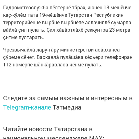
Гидрометеослужба пӗлтернӗ тӑрӑх, июнӗн 18-мӗшӗнче
каҫ-кӳлӗм тата 19-мӗшӗнче Тутарстан Республикин
территорийӗнче вырӑнӗ-вырӑнӗпе аслачиллӗ сумӑрпа
вӑйлӑ ҫил пулать. Ҫил хӑвӑртлӑхӗ ҫеккунтра 23 метра
ҫитме пултарать.
Чрезвычайлӑ лару-тӑру министерстви асӑрханса
ҫӳреме сӗнет. Васкавлӑ пулӑшӑва кӗсьери телефонран
112 номерпе шӑнкӑравласа чӗнме пулать.
Следите за самым важным и интересным в
Telegram-канале
Татмедиа
Читайте новости Татарстана в
национальном мессенджере MАХ: