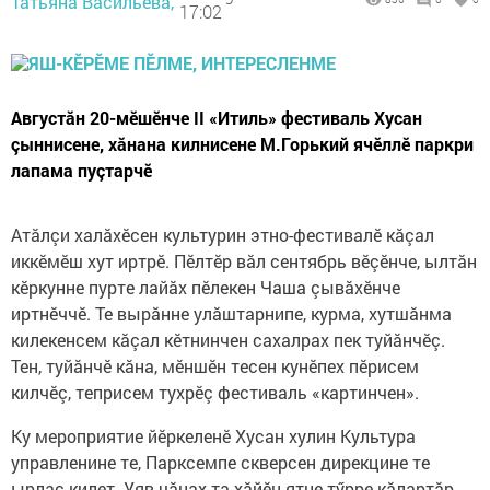
Татьяна Васильева,
17:02
Августăн 20-мӗшӗнче II «Итиль» фестиваль Хусан
çыннисене, хăнана килнисене М.Горький ячӗллӗ паркри
лапама пуçтарчӗ
Атăлçи халăхӗсен культурин этно-фестивалӗ кăçал
иккӗмӗш хут иртрӗ. Пӗлтӗр вăл сентябрь вӗçӗнче, ылтăн
кӗркунне пурте лайăх пӗлекен Чаша çывăхӗнче
иртнӗччӗ. Те вырăнне улăштарнипе, курма, хутшăнма
килекенсем кăçал кӗтнинчен сахалрах пек туйăнчӗç.
Тен, туйăнчӗ кăна, мӗншӗн тесен кунӗпех пӗрисем
килчӗç, теприсем тухрӗç фестиваль «картинчен».
Ку мероприятие йӗркеленӗ Хусан хулин Культура
управленине те, Парксемпе скверсен дирекцине те
ырлас килет. Уяв чăнах та хăйӗн ятне тӳрре кăлартăр,