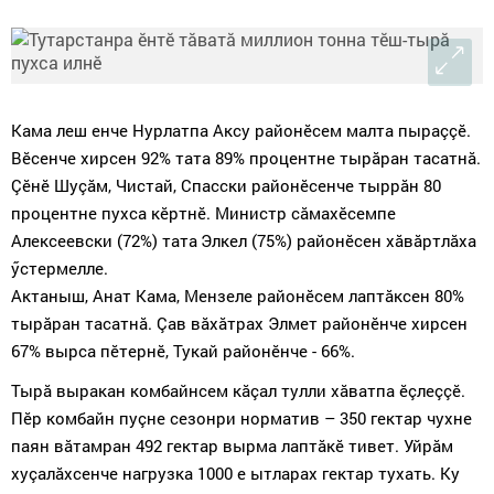
Кама леш енче Нурлатпа Аксу районӗсем малта пыраççӗ.
Вӗсенче хирсен
92%
тата
89%
процентне тырăран тасатнă.
Çӗнӗ Шуçăм, Чистай, Спасски районӗсенче тыррăн
80
процентне пухса к
ӗртнӗ. Министр сăмахӗсемпе
Алексеевски
(72%)
тата
Элкел
(75%)
районӗсен хăвăртлăха
ӳстермелле.
Актаныш, Анат Кама, Мензеле районӗсем лаптăксен
80%
тырăран тасатнă. Çав вăхăтрах Элмет районӗнче хирсен
67%
вырса пӗтернӗ, Тукай районӗнче -
66%
.
Тырă выракан комбайнсем кăçал тулли хăватпа ӗçлеççӗ.
Пӗр комбайн пуçне сезонри норматив – 350 гектар чухне
паян вăтамран 492 гектар вырма лаптăкӗ тивет. Уйрăм
хуçалăхсенче нагрузка 1000 е ытларах гектар тухать. Ку