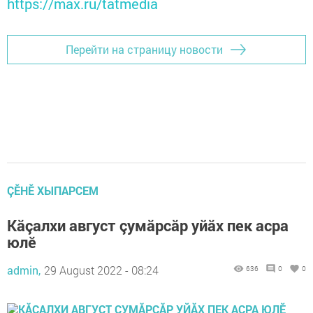
https://max.ru/tatmedia
Перейти на страницу новости
ÇӖНӖ ХЫПАРСЕМ
Кăçалхи август çумăрсăр уйăх пек асра
юлӗ
admin,
29 August 2022 - 08:24
636
0
0