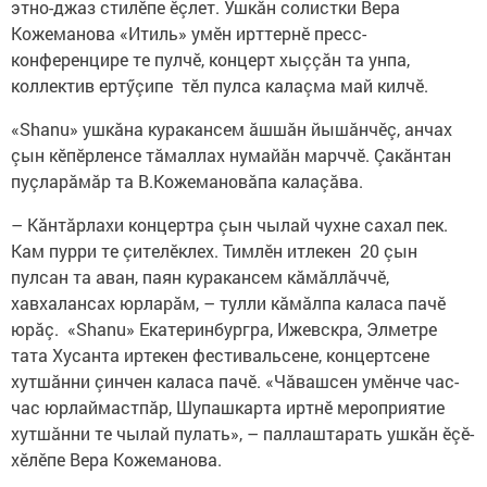
этно-джаз стилӗпе ӗçлет. Ушкăн солистки Вера
Кожеманова «Итиль» умӗн ирттернӗ пресс-
конференцире те пулчӗ, концерт хыççăн та унпа,
коллектив ертӳçипе тӗл пулса калаçма май килчӗ.
«Shanu» ушкăна куракансем ăшшăн йышăнчӗç, анчах
çын кӗпӗрленсе тăмаллах нумайăн марччӗ. Çакăнтан
пуçларăмăр та В.Кожемановăпа калаçăва.
– Кăнтăрлахи концертра çын чылай чухне сахал пек.
Кам пурри те çителӗклех. Тимлӗн итлекен 20 çын
пулсан та аван, паян куракансем кăмăллăччӗ,
хавхалансах юрларăм, – тулли кăмăлпа каласа пачӗ
юрăç. «Shanu» Екатеринбургра, Ижевск­ра, Элметре
тата Хусанта иртекен фестивальсене, концертсене
хутшăнни çинчен каласа пачӗ. «Чăвашсен умӗнче час-
час юрлаймастпăр, Шупашкарта иртнӗ мероприятие
хутшăнни те чылай пулать», – паллаштарать ушкăн ӗçӗ-
хӗлӗпе Вера Кожеманова.