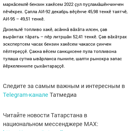
маркăсемлӗ бензин хакӗсем 2022 çул пуçламăшӗнчинчен
пӗчӗкрех. Çапла АИ-92 декабрь вӗçӗнче
45,98
тенкӗ таятчӗ,
АИ-95 – 49,51
тенкӗ.
Дизельлӗ топливо хакӗ, асăннă вăхăта илсен, çав
вырăнтах тăрать – пӗр литршăн 52,41 тенкӗ. Çав вăхăтрах
эскспертсем часах бензин хакӗсем чакасси çинчен
пӗлтереççӗ. Çакна вӗсем санкцисене пула топливона
тулаша сутма ывăрланса пынипе, шалти рынокра запас
йӗркеленнипе çыхăнтараççӗ.
Следите за самым важным и интересным в
Telegram-канале
Татмедиа
Читайте новости Татарстана в
национальном мессенджере MАХ: