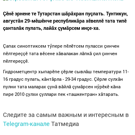
Çӗнӗ эрнене те Тутарстан шăрăхран пуçлать. Тунтикун,
августăн 29-мӗшӗнче республикăра хӗвеллӗ тата типӗ
çанталăк пулать, лайăх çумăрсем инçе-ха.
Çапах синоптиксем тӳпере пӗлӗтсем пуласси çинчен
пӗлтереççӗ тата вӗсене хăвалакан лăпкă çил çинчен
пӗлтереççӗ.
Гидрометцентр хыпарӗпе çӗрле сывлăш температури
11
-
16
градус пулать, кăнтăрла -
29-34
градус. Çӗрле сулхăн
пулни тата маларах çунă вăйлă çумăрсен нӳрӗкӗ кăна
пире 2010 çулхи çуллари пек «ташкентран» хăтарать.
Следите за самым важным и интересным в
Telegram-канале
Татмедиа