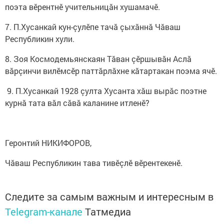
поэта вӗрентнӗ учительницăн хушамачӗ.
7. П.Хусанкай кун-çулӗпе тачă çыхăннă Чăваш
Республикин хули.
8. Зоя Космодемьянскаян Тă­ван çӗршывăн Аслă
вăрçинчи вилӗмсӗр паттăрлăхне кăтартакан поэма ячӗ.
9. П.Хусанкай 1928 çулта Хусанта хăш вырăс поэтне
курнă тата вăл сăвă каланине итленӗ?
Геронтий НИКИФОРОВ,
Чăваш Республикин тава тивӗçлӗ вӗрентекенӗ.
Следите за самым важным и интересным в
Telegram-канале
Татмедиа