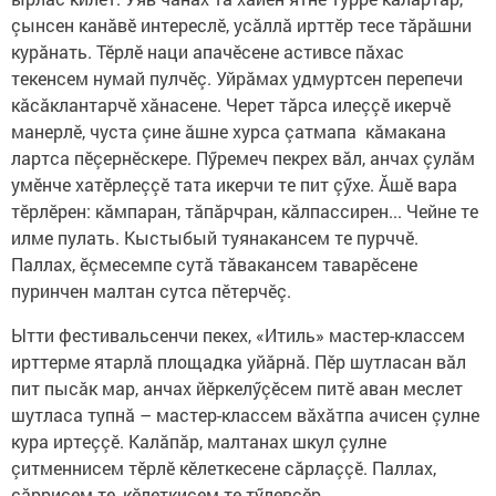
çынсен канăвӗ интереслӗ, усăллă ирттӗр тесе тăрăшни
курăнать. Тӗрлӗ наци апачӗсене астивсе пăхас
текенсем нумай пулчӗç. Уйрăмах удмуртсен перепечи
кăсăклантарчӗ хăнасене. Черет тăрса илеççӗ икерчӗ
манерлӗ, чуста çине ăшне хурса çатмапа кăмакана
лартса пӗçернӗскере. Пӳремеч пекрех вăл, анчах çулăм
умӗнче хатӗрлеççӗ тата икерчи те пит çӳхе. Ăшӗ вара
тӗрлӗрен: кăмпаран, тăпăрчран, кăлпассирен... Чейне те
илме пулать. Кыстыбый туянакансем те пурччӗ.
Паллах, ӗçмесемпе сутă тăвакансем таварӗсене
пуринчен малтан сутса пӗтерчӗç.
Ытти фестивальсенчи пекех, «Итиль» мастер-классем
ирттерме ятарлă площадка уйăрнă. Пӗр шутласан вăл
пит пысăк мар, анчах йӗркелӳçӗсем питӗ аван меслет
шутласа тупнă – мастер-классем вăхăтпа ачисен çулне
кура иртеççӗ. Калăпăр, малтанах шкул çулне
çитменнисем тӗрлӗ кӗлеткесене сăрлаççӗ. Паллах,
сăррисем те, кӗлеткисем те тӳлевсӗр.