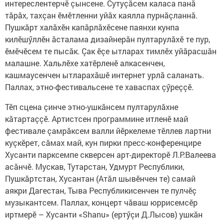
интереслентерчӗ çынсене. Сутуçăсем каласа панă
тăрăх, тахçан ӗмӗтленни уйăх каялла пурнăçланнă.
Пушкăрт халăхӗн капăрлăхӗсене паянхи кунпа
килӗшӳллӗн ăсталама дизайнерăн пултарулăхӗ те пур,
ӗмӗчӗсем те пысăк. Çак ӗçе ытларах тимлӗх уйăрасшăн
малашне. Хальлӗхе хатӗрленӗ алкасенчен,
кашмаусенчен ытларахăшӗ интернет урлă саланать.
Паллах, этно-фестивальсене те хаваспах çӳреççӗ.
Тӗп сцена çинче этно-ушкăнсем пултарулăхне
кăтартаççӗ. Артистсен программине итленӗ май
фестивале çамрăксем валли йӗркелеме тӗллев лартни
куçкӗрет, сăмах май, кун пирки пресс-конференцире
Хусанти парксемпе скверсен арт-директорӗ Л.Р.Валеева
асăнчӗ. Мускав, Тутарстан, Удмурт Рес­публики,
Пушкăртстан, Хусантан (Атăл шывӗнчен те) самай
аякри Дагестан, Тыва Республикисенчен те пулчӗç
музыкантсем. Паллах, концерт чăваш юррисемсӗр
иртмерӗ – Хусанти «Shanu» (ертӳçи Д.Лысов) ушкăн