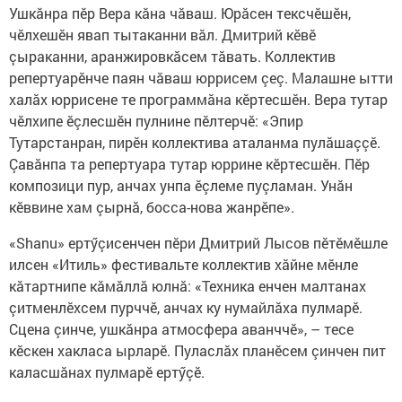
Ушкăнра пӗр Вера кăна чăваш. Юрăсен тексчӗшӗн,
чӗлхешӗн явап тытаканни вăл. Дмитрий кӗвӗ
çыраканни, аранжировкăсем тăвать. Коллектив
репертуарӗнче паян чăваш юррисем çеç. Малашне ытти
халăх юррисене те программăна кӗртесшӗн. Вера тутар
чӗлхипе ӗçлесшӗн пулнине пӗлтерчӗ: «Эпир
Тутарстанран, пирӗн коллектива аталанма пулăшаççӗ.
Çавăнпа та репертуара тутар юррине кӗртесшӗн. Пӗр
композици пур, анчах унпа ӗçлеме пуçламан. Унăн
кӗввине хам çырнă, босса-нова жанрӗпе».
«Shanu» ертӳçисенчен пӗри Дмитрий Лысов пӗтӗмӗшле
илсен «Итиль» фестивальте коллектив хăйне мӗнле
кăтартнипе кăмăллă юлнă: «Техника енчен малтанах
çитменлӗхсем пурччӗ, анчах ку нумайлăха пулмарӗ.
Сцена çинче, ушкăнра атмосфера аванч­чӗ», – тесе
кӗскен хакласа ырларӗ. Пуласлăх планӗсем çинчен пит
каласшăнах пулмарӗ ертӳçӗ.