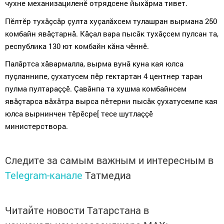
чухне механизациленӗ отрядсене йыхăрма тивет.
Пӗлтӗр тухăçсăр çулта хуçалăхсем тулашран вырмана 250
комбайн явăçтарнă. Кăçал вара пысăк тухăçсем пулсан та,
республика
130
ют комбайн кăна чӗннӗ.
Палăртса хăвармалла, вырма вунă куна кая юлса
пуçланнипе, çухатусем пӗр гектартан
4 центнер таран
пулма пултараççӗ
.
Çавăнпа та хушма комбайнсем
явăçтарса вăхăтра вырса пӗтерни пысăк çухатусемпе кая
юлса вырнинчен тӗрӗсре[ тесе шутлаççӗ
министерствора.
Следите за самым важным и интересным в
Telegram-канале
Татмедиа
Читайте новости Татарстана в