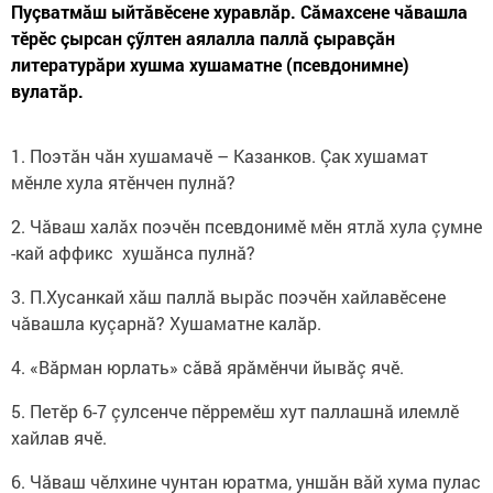
Пуçватмăш ыйтăвӗсене хуравлăр. Сăмахсене чăвашла
тӗрӗс çырсан çӳлтен аялалла паллă çыравçăн
литературăри хушма хушаматне (псевдонимне)
вулатăр.
1. Поэтăн чăн хушамачӗ – Казанков. Çак хушамат
мӗнле хула ятӗнчен пулнă?
2. Чăваш халăх поэчӗн псевдонимӗ мӗн ятлă хула çумне
-кай аффикс ху­шăнса пулнă?
3. П.Хусанкай хăш паллă вырăс поэ­чӗн хайлавӗсене
чăвашла куçарнă? Хушаматне калăр.
4. «Вăрман юрлать» сăвă ярăмӗнчи йывăç ячӗ.
5. Петӗр 6-7 çулсенче пӗрремӗш хут паллашнă илемлӗ
хайлав ячӗ.
6. Чăваш чӗлхине чунтан юратма, уншăн вăй хума пулас