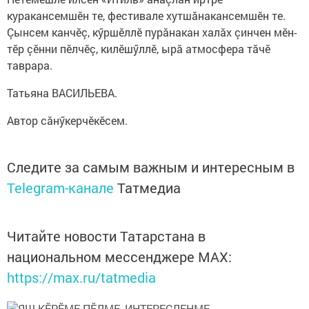
куракансемшӗн те, фестивале хутшăнакансемшӗн те.
Çынсем канчӗç, кӳршӗллӗ пурăнакан халăх çинчен мӗн-
тӗр çӗнни пӗлчӗç, килӗшӳллӗ, ырă атмосфера тăчӗ
таврара.
Татьяна ВАСИЛЬЕВА.
Автор сăнӳкерчӗкӗсем.
Следите за самым важным и интересным в
Telegram-канале
Татмедиа
Читайте новости Татарстана в
национальном мессенджере MАХ:
https://max.ru/tatmedia