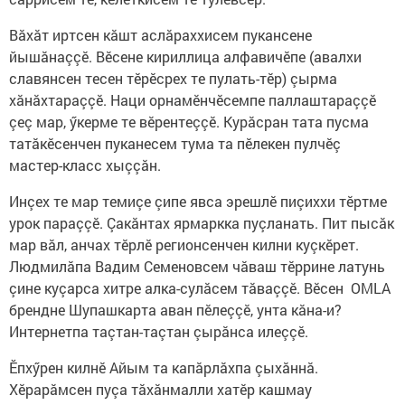
Вăхăт иртсен кăшт аслăраххисем пукансене
йышăнаççӗ. Вӗсене кириллица алфавичӗпе (авалхи
славянсен тесен тӗрӗсрех те пулать-тӗр) çырма
хăнăхтараççӗ. Наци орнамӗнчӗсемпе паллаштараççӗ
çеç мар, ӳкерме те вӗрентеççӗ. Курăсран тата пусма
татăкӗсенчен пуканесем тума та пӗлекен пулчӗç
мастер-класс хыççăн.
Инçех те мар темиçе çипе явса эрешлӗ пиçиххи тӗртме
урок параççӗ. Çакăнтах ярмаркка пуçланать. Пит пысăк
мар вăл, анчах тӗрлӗ регионсенчен килни куçкӗрет.
Людмилăпа Вадим Семеновсем чăваш тӗррине латунь
çине куçарса хитре алка-сулăсем тăваççӗ. Вӗсен OMLA
брендне Шупашкарта аван пӗлеççӗ, унта кăна-и?
Интернетпа таçтан-таçтан çырăнса илеççӗ.
Ӗпхӳрен килнӗ Айым та капăрлăхпа çыхăннă.
Хӗрарăмсен пуçа тăхăнмалли хатӗр кашмау