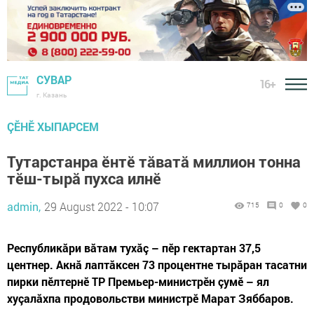
СУВАР
16+
г. Казань
ÇӖНӖ ХЫПАРСЕМ
Тутарстанра ӗнтӗ тăватă миллион тонна
тӗш-тырă пухса илнӗ
admin,
29 August 2022 - 10:07
715
0
0
Республикăри вăтам тухăç – пӗр гектартан 37,5
центнер. Акнă лаптăксен 73 процентне тырăран тасатни
пирки пӗлтернӗ ТР Премьер-министрӗн çумӗ – ял
хуçалăхпа продовольстви министрӗ Марат Зяббаров.