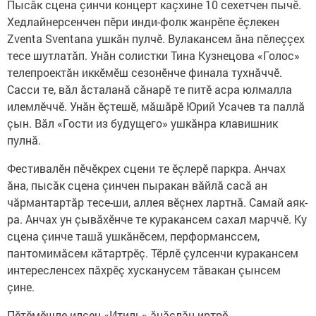
Пысăк сцена çинчи концерт каçхине 10 сехетчен пычӗ.
Хедлайнерсенчен пӗри инди-фолк жанрӗпе ӗçлекен
Zventa Sventana ушкăн пулчӗ. Вулакансем ăна пӗлеççех
тесе шутлатăп. Унăн солистки Тина Кузнецова «Голос»
телепроектăн иккӗмӗш сезонӗнче финала тухнăччӗ.
Сасси те, вăл ăсталанă сăнарӗ те питӗ асра юлмалла
илемлӗччӗ. Унăн ӗçтешӗ, мăшăрӗ Юрий Усачев та паллă
çын. Вăл «Гости из будущего» ушкăнра клавишник
пулнă.
Фестивалӗн пӗчӗкрех сцени те ӗçлерӗ паркра. Анчах
ăна, пысăк сцена çинчен пыракан вăйлă сасă ан
чăрмантартăр тесе-ши, аллея вӗçнех лартнă. Самай аяк­
ра. Анчах ун çывăхӗнче те куракансем сахал марччӗ. Ку
сцена çинче ташă ушкăнӗсем, перформанссем,
пантомимăсем кăтарт­рӗç. Тӗрлӗ çулсенчи куракансем
интересленсех пăхрӗç хусканусем тăвакан çынсем
çине.
Пӗтӗмӗшле илсен «Итиль» ăнăçлăн иртрӗ