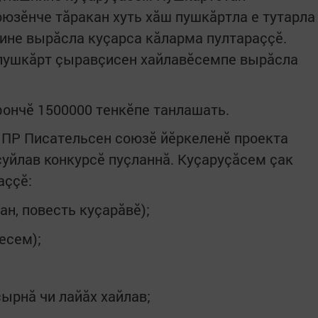
юзӗнче тăракан хуть хăш пушкăртла е тутарла
ине вырăсла куçарса кăларма пултараççӗ.
 пушкăрт çыравçисен хайлавӗсемпе вырăсла
ончӗ 1500000 тенкӗпе танлашать.
, ПР Писательсен союзӗ йӗркеленӗ проекта
уйлав конкурсӗ пуçланнă. Куçаруçăсем çак
аççӗ:
н, повесть куçарăвӗ);
есем);
ырнă чи лайăх хайлав;