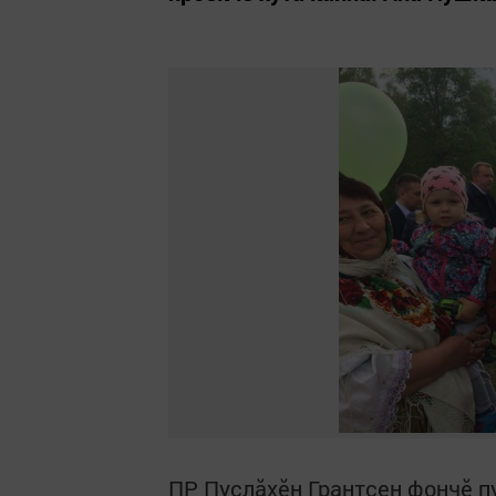
ПР Пуçлăхӗн Грантсен фончӗ 