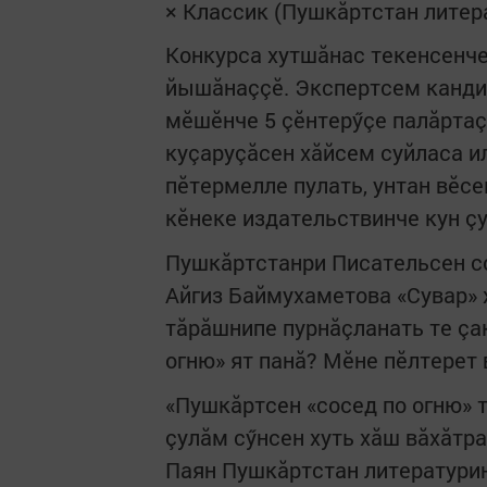
× Классик (Пушкăртстан литер
Конкурса хутшăнас текенсенч
йышăнаççӗ. Экспертсем кандид
мӗшӗнче 5 çӗнтерӳçе палăртаç
куçаруçăсен хăйсем суйласа и
пӗтермелле пулать, унтан вӗс
кӗнеке издательствинче кун çу
Пушкăртстанри Писательсен с
Айгиз Баймухаметова «Сувар» 
тăрăшнипе пурнăçланать те çа
огню» ят панă? Мӗне пӗлтерет 
«Пушкăртсен «сосед по огню» 
çулăм сӳнсен хуть хăш вăхăтра
Паян Пушкăртстан литературин 