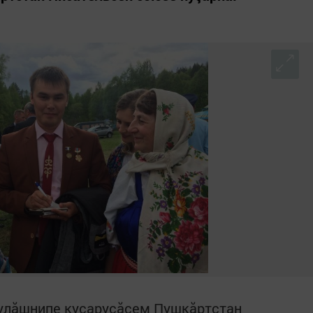
пулăшнипе куçаруçăсем Пушкăртстан