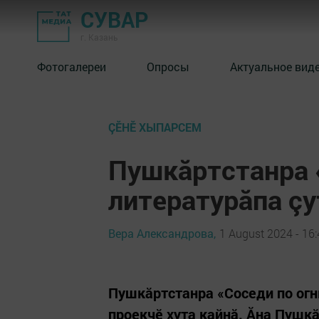
СУВАР
г. Казань
Фотогалереи
Опросы
Актуальное вид
ÇӖНӖ ХЫПАРСЕМ
Пушкăртстанра 
литературăпа çу
Вера Александрова,
1 August 2024 - 16
Пушкăртстанра «Соседи по огн
проекчӗ хута кайнă. Ăна Пушк