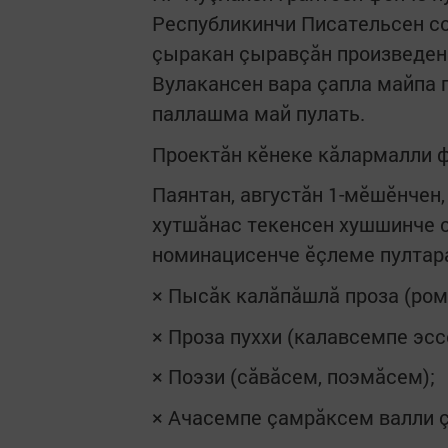
Республикинчи Писательсен со
çыракан çыравçăн произведен
Вулакансен вара çапла майпа
паллашма май пулать.
Проектăн кӗнеке кăлармалли ф
Паянтан, августăн 1-мӗшӗнчен
хутшăнас текенсен хушшинче с
номинацисенче ӗçлеме пултар
× Пысăк калăпăшлă проза (рома
× Проза пуххи (калавсемпе эсс
× Поэзи (сăвăсем, поэмăсем);
× Ачасемпе çамрăксем валли ç