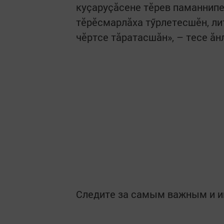
куçаруçăсене тӗрев паманнипе
тӗрӗсмарлăха тӳрлетесшӗн, ли
чӗртсе тăратасшăн», – тесе ăн
Следите за самым важным и 