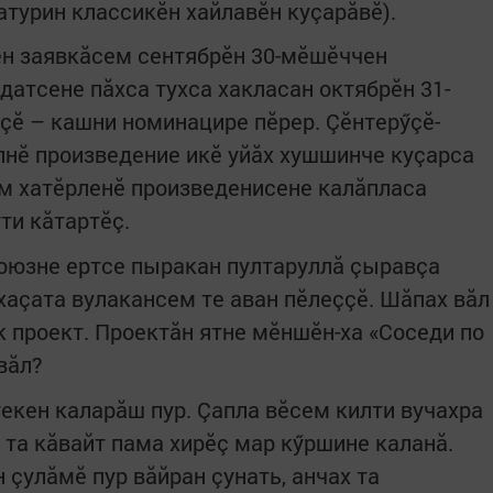
атурин классикӗн хайлавӗн куçарăвӗ).
ен заявкăсем сентябрӗн 30-мӗшӗччен
атсене пăхса тухса хакласан октябрӗн 31-
çӗ – кашни номинацире пӗрер. Çӗнтерӳçӗ-
лнӗ произведение икӗ уйăх хушшинче куçарса
ем хатӗрленӗ произведенисене калăпласа
ти кăтартӗç.
оюзне ертсе пыракан пултаруллă çыравçа
хаçата вулакансем те аван пӗлеççӗ. Шăпах вăл
к проект. Проектăн ятне мӗншӗн-ха «Соседи по
вăл?
текен каларăш пур. Çапла вӗсем килти вучахра
 та кăвайт пама хирӗç мар кӳршине каланă.
çулăмӗ пур вăйран çунать, анчах та