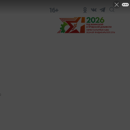
16+
0