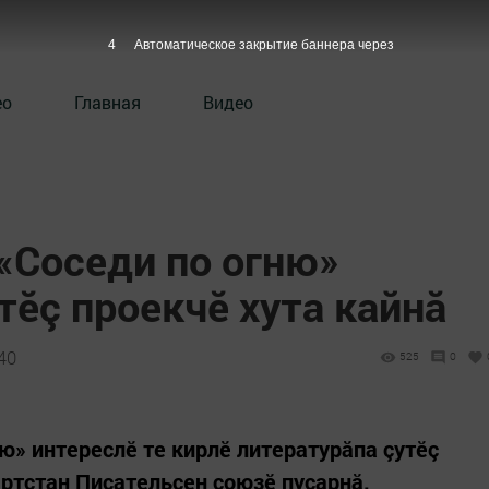
3
Автоматическое закрытие баннера через
ео
Главная
Видео
«Соседи по огню»
тӗç проекчӗ хута кайнă
:40
525
0
ю» интереслӗ те кирлӗ литературăпа çутӗç
ăртстан Писательсен союзӗ пуçарнă.