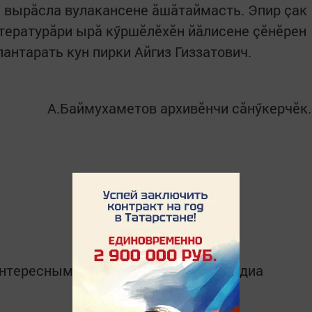
 вырăсла вулакансене ăшăтаймасть. Эпир çак
тературăри ырă кӳршӗлӗхӗн йăлисене çӗнӗрен
лантарать кун пирки Айгиз Гиззатович.
А.Баймухаметов архивӗнчи сăнӳкерчӗк
интересным в
Telegram-канале
Татмедиа