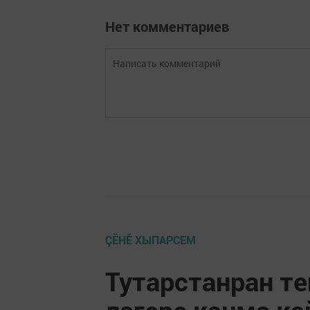
Нет комментариев
ÇӖНӖ ХЫПАРСЕМ
Тутарстанран те
лагере канма ка