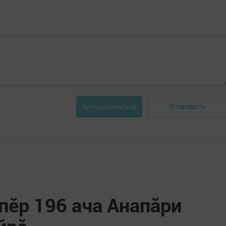
Отправить
Авторизоваться
пӗр 196 ача Анапăри
йрӗ