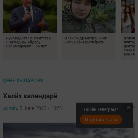
Руководителю агентства
Александр Митрошкин:
Шупашк
«Татмедиа» Айдару
«Эпир çӗнтеретпӗрех!»
пултару
Салимгараеву — 55 лет
центрӗн
сменăна
ача кай
ÇӖНӖ ХЫПАРСЕМ
Халăх календарӗ
admin,
5 June 2023 - 10:51
389
0
0
Пирӗн Телеграм?
Подписаться