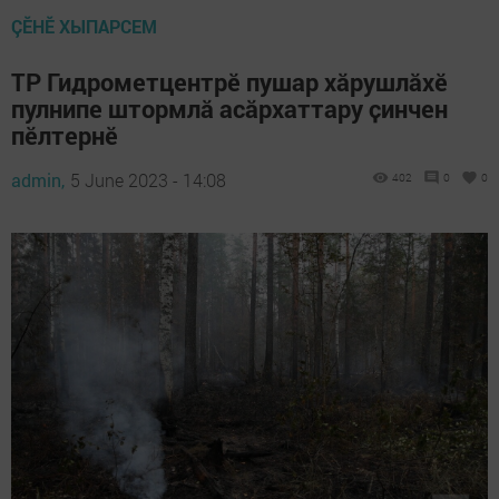
ÇӖНӖ ХЫПАРСЕМ
ТР Гидрометцентрӗ пушар хӑрушлӑхӗ
пулнипе штормлӑ асӑрхаттару ҫинчен
пӗлтернӗ
admin,
5 June 2023 - 14:08
402
0
0