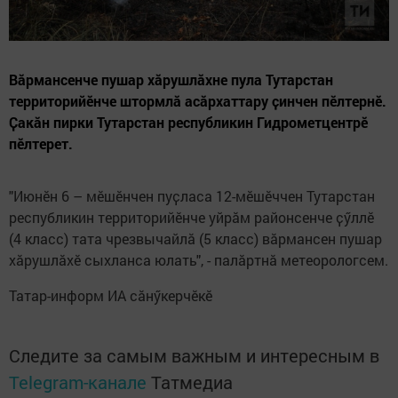
Вӑрмансенче пушар хӑрушлӑхне пула Тутарстан
территорийӗнче штормлӑ асӑрхаттару ҫинчен пӗлтернӗ.
Ҫакӑн пирки Тутарстан республикин Гидрометцентрӗ
пӗлтерет.
"Июнӗн 6 – мӗшӗнчен пуҫласа 12-мӗшӗччен Тутарстан
республикин территорийӗнче уйрӑм районсенче ҫӳллӗ
(4 класс) тата чрезвычайлӑ (5 класс) вӑрмансен пушар
хӑрушлӑхӗ сыхланса юлать", - палӑртнӑ метеорологсем.
Татар-информ ИА сӑнӳкерчӗкӗ
Следите за самым важным и интересным в
Telegram-канале
Татмедиа