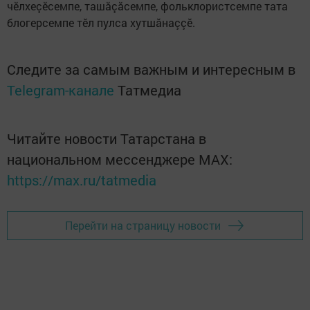
чӗлхеçӗсемпе, ташăçăсемпе, фольклористсемпе тата
блогерсемпе тӗл пулса хутшăнаççӗ.
Следите за самым важным и интересным в
Telegram-канале
Татмедиа
Читайте новости Татарстана в
национальном мессенджере MАХ:
https://max.ru/tatmedia
Перейти на страницу новости