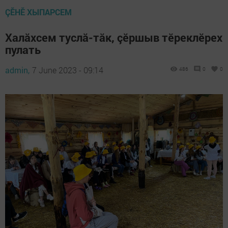
ÇӖНӖ ХЫПАРСЕМ
Халăхсем туслă-тăк, çӗршыв тӗреклӗрех
пулать
admin,
7 June 2023 - 09:14
486
0
0