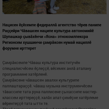
Нацисен ӗçӗсемпе федераллă агентство тӗрев панипе
Раççейри Чăвашсен наципе культура автономийӗ
Шупашкар çывăхӗнчи «Ясна» этнокомлпексра
Регионсем хушшинчи çамрăксен нумай нациллӗ
форумне ирттерет
Çамрăксемпе Чăваш культура институчӗн
специалисчӗсем ӗçлеççӗ, вӗсемех анлă аталану
программине хатӗрленӗ.
Çамрăксене чăвашсен авалхи культурипе
паллаштараççӗ. чăваш музыка инструменчӗсем
тăвассипе тата руна паллисене çыхассипе мастер-
классем ирттереççӗ, халăх апат-çимӗçне хатӗрлеме
вӗрентеççӗ тата ытти те.