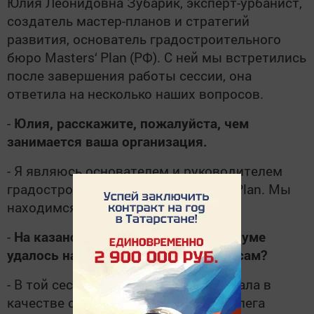
Юлия Леонидовна Зубарик, эксперт-урбанист,
создатель мастер-планов и стратегий
развития, основатель градостроительного
бюро
Masters
‘
Plan
(РФ). С ней мы встретились
после завершения работы сессии, она
ответила на несколько наших вопросов.
-
Юлия, расскажите, пожалуйста, чем
занимается ваша организация.
- Я являюсь основателем и руководителем
градостроительного бюро
Masters
‘
Plan
. Мы
находимся в Москве.
-
На казанском международном форуме
удалось найти партнеров по интересам?
- В той сессии, в которой я участвовала в
качестве спикера, оказался мой коллега