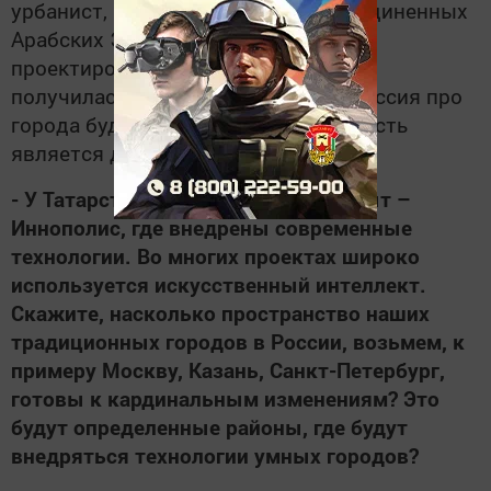
урбанист, который работает в Объединенных
Арабских Эмиратах и занимается
проектированием смарт-сити. У нас
получилась очень интересная дискуссия про
города будущего, и какая деятельность
является драйвером экономики.
- У Татарстана есть прекрасный опыт –
Иннополис, где внедрены современные
технологии. Во многих проектах широко
используется искусственный интеллект.
Скажите, насколько пространство наших
традиционных городов в России, возьмем, к
примеру Москву, Казань, Санкт-Петербург,
готовы к кардинальным изменениям? Это
будут определенные районы, где будут
внедряться технологии умных городов?