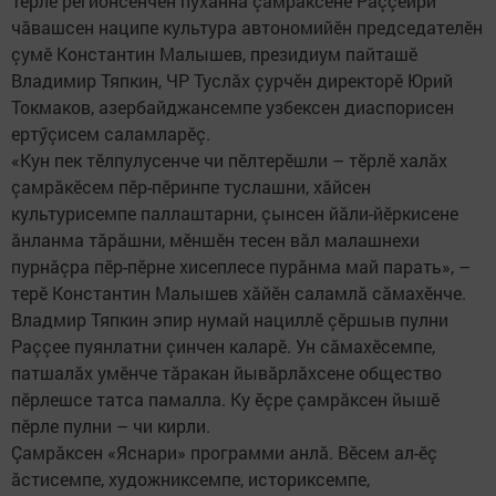
Тӗрлӗ регионсенчен пухăннă çамрăксене Раççейри
чăвашсен наципе культура автономийӗн председателӗн
çумӗ Константин Малышев, президиум пайташӗ
Владимир Тяпкин, ЧР Туслăх çурчӗн директорӗ Юрий
Токмаков, азербайджансемпе узбексен диаспорисен
ертӳçисем саламларӗç.
«Кун пек тӗлпулусенче чи пӗлтерӗшли – тӗрлӗ халăх
çамрăкӗсем пӗр-пӗринпе туслашни, хăйсен
культурисемпе паллаштарни, çынсен йăли-йӗркисене
ăнланма тăрăшни, мӗншӗн тесен вăл малашнехи
пурнăçра пӗр-пӗрне хисеплесе пурăнма май парать», –
терӗ Константин Малышев хăйӗн саламлă сăмахӗнче.
Владмир Тяпкин эпир нумай нациллӗ çӗршыв пулни
Раççее пуянлатни çинчен каларӗ. Ун сăмахӗсемпе,
патшалăх умӗнче тăракан йывăрлăхсене общество
пӗрлешсе татса памалла. Ку ӗçре çамрăксен йышӗ
пӗрле пулни – чи кирли.
Çамрăксен «Яснари» программи анлă. Вӗсем ал-ӗç
ăстисемпе, художниксемпе, историксемпе,