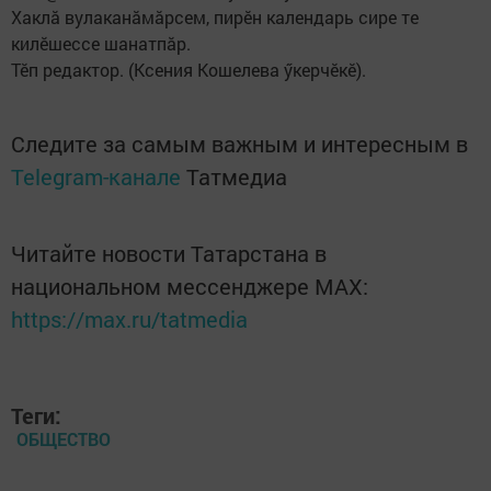
Хаклă вулаканăмăрсем, пирӗн календарь сире те
килӗшессе шанатпăр.
Тӗп редактор. (Ксения Кошелева ӳкерчӗкӗ).
Следите за самым важным и интересным в
Telegram-канале
Татмедиа
Читайте новости Татарстана в
национальном мессенджере MАХ:
https://max.ru/tatmedia
Теги:
ОБЩЕСТВО