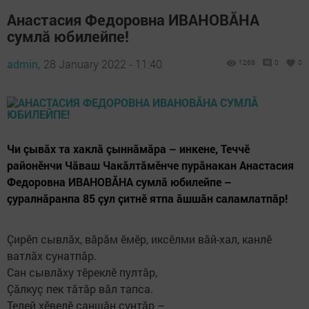
Анастасия Федоровна ИВАНОВĂНА
сумлă юбилейпе!
admin,
28 January 2022 - 11:40
1268
0
0
Чи çывăх та хаклă çыннăмăра – инкене, Теччӗ
районӗнчи Чăваш Чакăлтăмӗнче пурăнакан Анастасия
Федоровна ИВАНОВĂНА сумлă юбилейпе –
çуралнăранпа 85 çул çитнӗ ятпа ăшшăн саламлатпăр!
Çирӗп сывлăх, вăрăм ӗмӗр, иксӗлми вăй-хал, канлӗ
ватлăх сунатпăр.
Сан сывлăху тӗреклӗ пултăр,
Çăлкуç пек тăтăр вăл тапса.
Телей хӗвелӗ саншăн çунтăр –