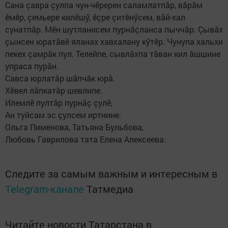
Сана çавра çулпа чун-чӗререн саламлатпăр, вăрăм
ӗмӗр, çемьере килӗшӳ, ӗçре çитӗнӳсем, вăй-хал
сунатпăр. Мӗн шутланисем пурнăçланса пыччăр. Çывăх
çынсен юратăвӗ яланах хавхалану кӳтӗр. Чунупа хальхи
пекех çамрăк пул. Телейпе, сывлăхпа тăван кил ăшшине
упраса пурăн.
Савса юрлатăр шăпчăк юрă.
Хӗвел лăпкатăр шевлипе.
Илемлӗ пултăр пурнăç çулӗ,
Ан туйсам эс çулсем иртнине.
Ольга Пименова, Татьяна Бульбова,
Любовь Гаврилова тата Елена Алексеева.
Следите за самым важным и интересным в
Telegram-канале
Татмедиа
Читайте новости Татарстана в