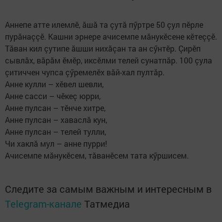
Аннепе атте илемлӗ, ăшă та çутă пӳртре 50 çул пӗрле
пурăнаççӗ. Кашни эрнере ачисемпе мăнукӗсене кӗтеççӗ.
Тăван кил çутипе ăшши нихăçан та ан сӳнтӗр. Çирӗп
сывлăх, вăрăм ӗмӗр, иксӗлми телей сунатпăр. 100 çула
çитиччен чупса çӳремелӗх вăй-хал пултăр.
Анне кулли – хӗвел шевли,
Анне сасси – чӗкеç юрри,
Анне пулсан – тӗнче хитре,
Анне пулсан – хаваслă кун,
Анне пулсан – телей тулли,
Чи хаклă мул – анне пурри!
Ачисемпе мăнукӗсем, тăванӗсем тата кӳршисем.
Следите за самым важным и интересным в
Telegram-канале
Татмедиа