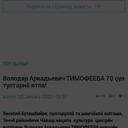
Перейти на страницу новости
ТӖП ХЫПАР
Володар Аркадьевич ТИМОФЕЕВА 70 çул
тултарнă ятпа!
admin,
22 January 2022 - 06:51
658
0
0
Хисеплӗ ӗçтешӗмӗре, пултаруллă та шанчăклă юлташа,
Теччӗ районӗнчи Чăваш наципе культура центрӗн
ертӳçине Володар Аркадьевич ТИМОФЕЕВА январӗн