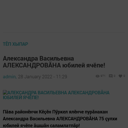
ТӖП ХЫПАР
Александра Васильевна
АЛЕКСАНДРОВĂНА юбилей ячӗпе!
admin,
28 January 2022 - 11:29
971
0
0
Пăва районӗнчи Кӗçӗн Пӳркел ялӗнче пурăнакан
Александра Васильевна АЛЕКСАНДРОВĂНА 75 çулхи
юбилей ячӗпе ăшшăн саламлатпăр!