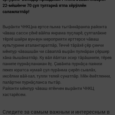
22-мӗшӗнче 70 çул тултарнă ятпа хӗрӳллӗн
саламлатпăр!
Вырăнти ЧНКЦна ертсе пыма тытăннăранпа районта
чăваш сасси çӗнӗ вăйпа янрама пуçларӗ, çулталăкне
тӗрлӗ шайри вун-вун мероприяти ирттерсе чăваш
культурине аталантаратпăр, Теччӗ тăрăхӗ çӗр çинчи
мӗнпур чăвашшăн чи сăваплă вырăн пулнăран çӗршер
хăна йышăнатпăр. Ку вăл йăлтах эсир тăрăшнипе, тӗрев
панипе пурнăçланакан ӗç. Çавăнпа пурнăçа паянхи
пекех юратса нумай çул пурăнма çирӗп сывлăх,
иксӗлми вăй-хал, тулли телей сунатпăр. Мӗн ӗмӗтленни,
палăртни пурнăçланса пытăр.
Районти мӗнпур чăваш ятӗнчен вырăнти ЧНКЦ
хастарӗсем.
Следите за самым важным и интересным в