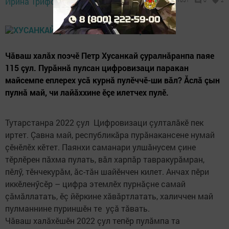
Ирина Трифонова,
1051
0
2
07:00
Чăваш халăх поэчӗ Петр Хусанкай çуралнăранпа паяе
115 çул. Пурăннă пулсан цифровизаци паракан
майсемпе еплерех усă курнă пулӗччӗ-ши вăл? Ăслă çын
пулнă май, чи лайăххине ӗçе илетчех пулӗ.
Тутарстанра 2022 çул Цифровизаци çулталăкӗ пек
иртет. Çавна май, республикăра пурăнакансене нумай
çӗнӗлӗх кӗтет. Паянхи саманари улшăнусем çине
тӗрлӗрен пăхма пулать, вăл харпăр тавракурăмран,
пӗлӳ, тӗнчекурăм, ăс-тăн шайӗнчен килет. Анчах пӗри
иккӗленӳсӗр – цифра этемлӗх пурнăçне самай
çăмăллатать, ӗç йӗркине хăвăртлатать, халиччен май
пулманнине пуриншӗн те уçă тăвать.
Чăваш халăхӗшӗн 2022 çул тепӗр пулăмпа та