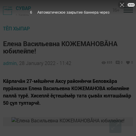
СУВАР
16+
5
Автоматическое закрытие баннера через
г. Казань
ТӖП ХЫПАР
Елена Васильевна КОЖЕМАНОВĂНА
юбилейпе!
admin,
28 January 2022 - 11:42
835
0
0
Кăрлачăн 27-мӗшӗнче Аксу районӗнчи Беловкăра
пурăнакан Елена Васильевна КОЖЕМАНОВА юбилейне
паллă турӗ. Хисеплӗ ӗçтешӗмӗр тата çывăх юлташăмăр
50 çул тултарчӗ.