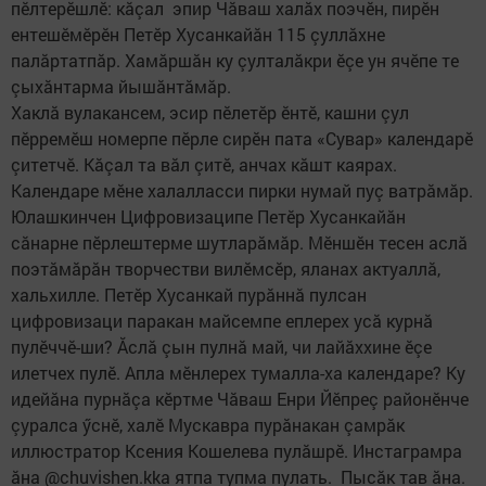
пӗлтерӗшлӗ: кăçал эпир Чăваш халăх поэчӗн, пирӗн
ентешӗмӗрӗн Петӗр Хусанкайăн 115 çуллăхне
палăртатпăр. Хамăршăн ку çулталăкри ӗçе ун ячӗпе те
çыхăнтарма йышăнтăмăр.
Хаклă вулакансем, эсир пӗлетӗр ӗнтӗ, кашни çул
пӗрремӗш номерпе пӗрле сирӗн пата «Сувар» календарӗ
çитетчӗ. Кăçал та вăл çитӗ, анчах кăшт каярах.
Календаре мӗне халалласси пирки нумай пуç ватрăмăр.
Юлашкинчен Цифровизаципе Петӗр Хусанкайăн
сăнарне пӗрлештерме шутларăмăр. Мӗншӗн тесен аслă
поэтăмăрăн творчестви вилӗмсӗр, яланах актуаллă,
хальхилле. Петӗр Хусанкай пурăннă пулсан
цифровизаци паракан майсемпе еплерех усă курнă
пулӗччӗ-ши? Ăслă çын пулнă май, чи лайăххине ӗçе
илетчех пулӗ. Апла мӗнлерех тумалла-ха календаре? Ку
идейăна пурнăçа кӗртме Чăваш Енри Йӗпреç районӗнче
çуралса ӳснӗ, халӗ Мускавра пурăнакан çамрăк
иллюстратор Ксения Кошелева пулăшрӗ. Инстаграмра
ăна @сhuvishen.kka ятпа тупма пулать. Пысăк тав ăна.