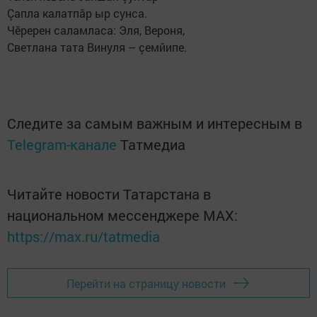
Çапла калатпăр ыр сунса.
Чӗререн саламласа: Эля, Вероня,
Светлана тата Винуля – çемйипе.
Следите за самым важным и интересным в
Telegram-канале
Татмедиа
Читайте новости Татарстана в
национальном мессенджере MАХ:
https://max.ru/tatmedia
Перейти на страницу новости