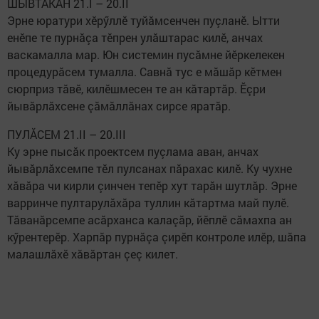
ШЫВТĂКАН 21.I – 20.II
Эрне юратури хӗрӳллӗ туйăмсенчен пуçланӗ. Ытти
енӗпе те пурнăçа тӗпрен улăштарас килӗ, анчах
васкамалла мар. Юн системин пусăмне йӗркелекен
процедурăсем тумалла. Савнă тус е мăшăр кӗтмен
сюрприз тăвӗ, килӗшмесен те ан кăтартăр. Ӗçри
йывăрлăхсене çăмăллăнах сирсе яратăр. ​
ПУЛĂСЕМ 21.II – 20.III
Ку эрне пысăк проектсем пуçлама аван, анчах
йывăрлăхсемпе тӗл пулсанах пăрахас килӗ. Ку чухне
хăвăра чи кирли çинчен тепӗр хут тарăн шутлăр. Эрне
варринче пултарулăхăра туллин кăтартма май пулӗ.
Тăванăрсемпе асăрханса калаçăр, йӗплӗ сăмахпа ан
кӳрентерӗр. Харпăр пурнăçа çирӗп контроле илӗр, шăпа
малашлăхӗ хăвăртан çеç килет.