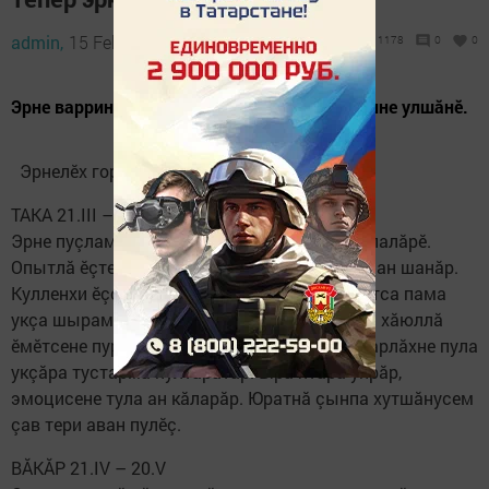
admin,
15 February 2020 - 06:46
1178
0
0
Эрне варринче финанс лару-тăрăвӗ лайăх енне улшăнӗ.
Эрнелӗх​ гороскоп 17.02 – 23.02
ТАКА 21.III – 20.IV
Эрне пуçламăшӗ профессири çитӗнӳсемпе палăрӗ.
Опытлă ӗçтешӗре итлӗр, анчах ун çине кăна ан шанăр.
Кулленхи ӗçсем йышланса кайӗç, вӗсене татса пама
укçа шырама тивӗ. Юнкунпа кӗçнерникун чи хăюллă
ӗмӗтсене пурнăçлаятăр. Ăмсанакансен каварлăхне пула
укçăра тустарма пултаратăр. Ырă ятăра упрăр,
эмоцисене тула ан кăларăр. Юратнă çынпа хутшăнусем
çав тери аван пулӗç.​ ​ ​
ВĂКĂР 21.IV – 20.V