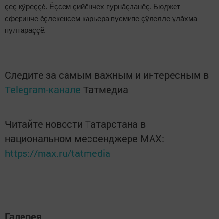
çеç кӳреççӗ. Ӗçсем çийӗнчех пурнăçланӗç. Бюджет
сферинче ӗçлекенсем карьера пусмипе çӳлелле улăхма
пултараççӗ.
Следите за самым важным и интересным в
Telegram-канале
Татмедиа
Читайте новости Татарстана в
национальном мессенджере MАХ:
https://max.ru/tatmedia
Галерея