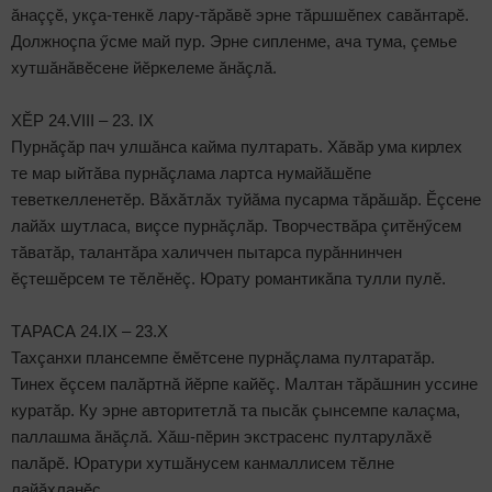
ăнаççӗ, укçа-тенкӗ лару-тăрăвӗ эрне тăршшӗпех савăнтарӗ.
Должноçпа ӳсме май пур. Эрне сипленме, ача тума, çемье
хутшăнăвӗсене йӗркелеме ăнăçлă.
ХӖР 24.VIII – 23. IX
Пурнăçăр пач улшăнса кайма пултарать. Хăвăр ума кирлех
те мар ыйтăва пурнăçлама лартса нумайăшӗпе
теветкелленетӗр. Вăхăтлăх туйăма пусарма тăрăшăр. Ӗçсене
лайăх шутласа, виçсе пурнăçлăр. Творчествăра çитӗнӳсем
тăватăр, талантăра халиччен пытарса пурăннинчен
ӗçтешӗрсем те тӗлӗнӗç. Юрату романтикăпа тулли пулӗ.
ТАРАСА 24.IX – 23.X
Тахçанхи плансемпе ӗмӗтсене пурнăçлама пултаратăр.
Тинех ӗçсем палăртнă йӗрпе кайӗç. Малтан тăрăшнин уссине
куратăр. Ку эрне авторитетлă та пысăк çынсемпе калаçма,
паллашма ăнăçлă. Хăш-пӗрин экстрасенс пултарулăхӗ
палăрӗ. Юратури хутшăнусем канмаллисем тӗлне
лайăхланӗç.