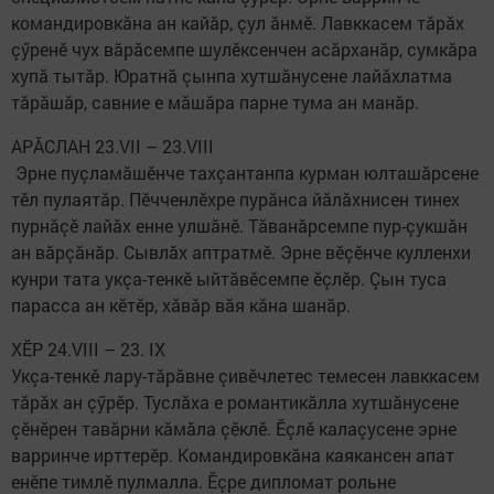
командировкăна ан кайăр, çул ăнмӗ. Лавккасем тăрăх
çӳренӗ чух вăрăсемпе шулӗксенчен асăрханăр, сумкăра
хупă тытăр. Юратнă çынпа хутшăнусене лайăхлатма
тăрăшăр, савние е мăшăра парне тума ан манăр.
АРĂСЛАН 23.VII – 23.VIII
​ Эрне пуçламăшӗнче тахçантанпа курман юлташăрсене
тӗл пулаятăр. Пӗчченлӗхре пурăнса йăлăхнисен тинех
пурнăçӗ лайăх енне улшăнӗ. Тăванăрсемпе пур-çукшăн
ан вăрçăнăр. Сывлăх аптратмӗ. Эрне вӗçӗнче кулленхи
кунри тата укçа-тенкӗ ыйтăвӗсемпе ӗçлӗр. Çын туса
парасса ан кӗтӗр, хăвăр вăя кăна шанăр.
ХӖР 24.VIII – 23. IX
Укçа-тенкӗ лару-тăрăвне çивӗчлетес темесен лавккасем
тăрăх ан çӳрӗр. Туслăха е романтикăлла хутшăнусене
çӗнӗрен тавăрни кăмăла çӗклӗ. Ӗçлӗ калаçусене эрне
варринче ирттерӗр. Командировкăна каякансен апат
енӗпе тимлӗ пулмалла. Ӗçре дипломат рольне