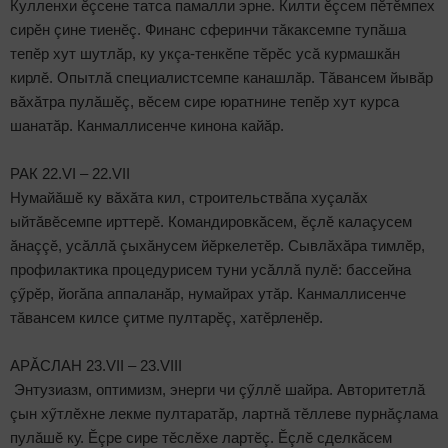
Кулленхи ӗçсене татса памалли эрне. Килти ӗçсем пӗтӗмпех
сирӗн çине тиенӗç. Финанс сферинчи тăкаксемпе тупăша
тепӗр хут шутлăр, ку укçа-тенкӗпе тӗрӗс усă курмашкăн
кирлӗ. Опытлă специалистсемпе канашлăр. Тăвансем йывăр
вăхăтра пулăшӗç, вӗсем сире юратнине тепӗр хут курса
шанатăр. Канмаллисенче кинона кайăр.
РАК 22.VI – 22.VII
Нумайăшӗ ку вăхăта кил, строительствăпа хуçалăх
ыйтăвӗсемпе ирттерӗ. Командировкăсем, ӗçлӗ калаçусем
ăнаççӗ, усăллă çыхăнусем йӗркелетӗр. Сывлăхăра тимлӗр,
профилактика процедурисем туни усăллă пулӗ: бассейна
çӳрӗр, йогăпа аппаланăр, нумайрах утăр. Канмаллисенче
тăвансем килсе çитме пултарӗç, хатӗрленӗр.
АРĂСЛАН 23.VII – 23.VIII
Энтузиазм, оптимизм, энерги чи çӳллӗ шайра. Авторитетлă
çын хӳтлӗхне лекме пултаратăр, лартнă тӗллеве пурнăçлама
пулăшӗ ку. Ӗçре сире тӗслӗхе лартӗç. Ӗçлӗ сделкăсем