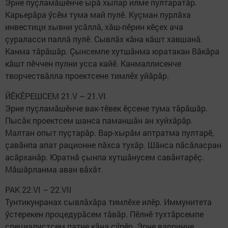
Эрне пуçламăшӗнче ырă хыпар илме пултаратăр.
Карьерăра ӳсӗм тума май пулӗ. Куçман пурлăха
инвестици хывни усăллă, хăш-пӗрин кӗçех ача
çураласси паллă пулӗ. Сывлăх кăна кăшт хавшанă.
Канма тăрăшăр. Çынсемпе хутшăнма юратакан Вăкăра
кăшт пӗччен пулни усса кайӗ. Канмаллисенче
творчествăлла проектсене тимлӗх уйăрăр.​ ​ ​
ЙӖКӖРЕШСЕМ 21.V – 21.VI
Эрне пуçламăшӗнче вак-тӗвек ӗçсене тума тăрăшăр.
Пысăк проектсем шанса паманшăн ан хуйхăрăр.
Малтан опыт пуçтарăр. Вар-хырăм аптратма пултарӗ,
çавăнпа апат рационне пăхса тухăр. Шăнса пăсăласран
асăрханăр. Юратнă çынпа хутшăнусем савăнтарӗç.
Мăшăрланма аван вăхăт.
РАК 22.VI – 22.VII
Тунтикунранах сывлăхăра тимлӗхе илӗр. Иммунитета
ӳстерекен процедурăсем тăвăр. Пӗлнӗ тухтăрсемпе
специалистсем патне кăна çӳрӗр. Эрне варринче