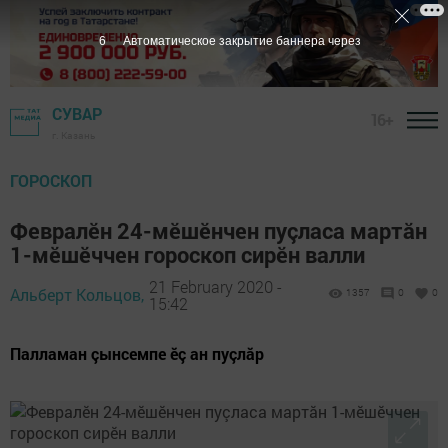
5
Автоматическое закрытие баннера через
СУВАР
16+
г. Казань
ГОРОСКОП
Февралӗн 24-мӗшӗнчен пуçласа мартăн
1-мӗшӗччен гороскоп сирӗн валли
21 February 2020 -
Альберт Кольцов,
1357
0
0
15:42
Палламан çынсемпе ӗç ан пуçлăр