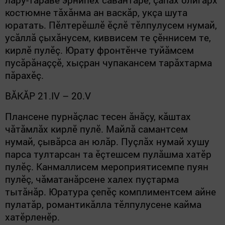
костюмне тăхăнма ан васкăр, укçа шута
юратать. Пӗлтерӗшлӗ ӗçлӗ тӗлпулусем нумай,
усăллă çыхăнусем, киввисем те çӗннисем те,
кирлӗ пулӗç. Юрату фронтӗнче туйăмсем
пусăрăнаççӗ, хыçран чупакансем тарăхтарма
пăрахӗç.
ВĂКĂР
21.
IV
– 20.
V
Плансене пурнăçлас тесен ăнăçу, кăштах
чăтăмлăх кирлӗ пулӗ. Майлă самантсем
нумай, çывăрса ан юлăр. Пуçлăх нумай хушу
парса тултарсан та ӗçтешсем пулăшма хатӗр
пулӗç. Канмаллисем мероприятисемпе пуян
пулӗç, чăматанăрсене халех пуçтарма
тытăнăр. Юратура çепӗç комплиментсем айне
пулатăр, романтикăлла тӗлпулусене кайма
хатӗрленӗр.