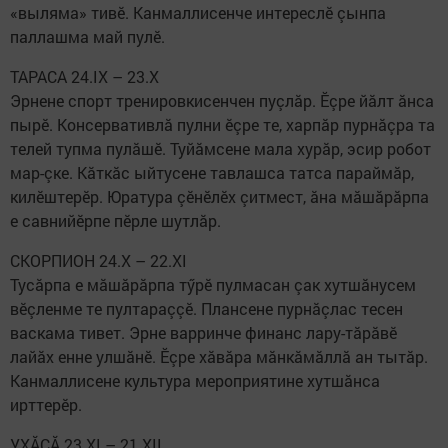
«выляма» тивӗ. Канмаллисенче интереслӗ çынпа
паллашма май пулӗ.​ ​
ТАРАСА 24.IX – 23.X
Эрнене спорт тренировкисенчен пуçлăр. Ӗçре йăлт ăнса
пырӗ. Консервативлă пулни ӗçре те, харпăр пурнăçра та
телей тупма пулăшӗ. Туйăмсене мала хурăр, эсир робот
мар-çке. Кăткăс ыйтусене тавлашса татса параймăр,
килӗштерӗр. Юратура çӗнӗлӗх çитмест, ăна мăшăрăрпа
е савнийӗрпе пӗрле шутлăр.
СКОРПИОН 24.X – 22.XI
Тусăрпа е мăшăрăрпа тӳрӗ пулмасан çак хутшăнусем
вӗçленме те пултараççӗ. Плансене пурнăçлас тесен
васкама тивет. Эрне варринче финанс лару-тăрăвӗ
лайăх енне улшăнӗ. Ӗçре хăвăра мăнкăмăллă ан тытăр.
Канмаллисене культура мероприятине хутшăнса
ирттерӗр.
УХĂÇĂ 23.XI – 21.XII