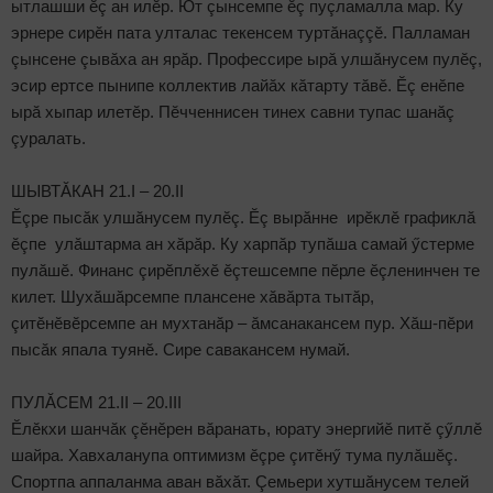
ытлашши ӗç ан илӗр. Ют çынсемпе ӗç пуçламалла мар. Ку
эрнере сирӗн пата улталас текенсем туртăнаççӗ. Палламан
çынсене çывăха ан ярăр. Профессире ырă улшăнусем пулӗç,
эсир ертсе пынипе коллектив лайăх кăтарту тăвӗ. Ӗç енӗпе
ырă хыпар илетӗр. Пӗчченнисен тинех савни тупас шанăç
çуралать.
ШЫВТĂКАН 21.I – 20.II
Ӗçре пысăк улшăнусем пулӗç. Ӗç вырăнне ирӗклӗ графиклă
ӗçпе улăштарма ан хăрăр. Ку харпăр тупăша самай ӳстерме
пулăшӗ. Финанс çирӗплӗхӗ ӗçтешсемпе пӗрле ӗçленинчен те
килет. Шухăшăрсемпе плансене хăвăрта тытăр,
çитӗнӗвӗрсемпе ан мухтанăр – ăмсанакансем пур. Хăш-пӗри
пысăк япала туянӗ. Сире савакансем нумай.
ПУЛĂСЕМ 21.II – 20.III
Ӗлӗкхи шанчăк çӗнӗрен вăранать, юрату энергийӗ питӗ çӳллӗ
шайра. Хавхаланупа оптимизм ӗçре çитӗнӳ тума пулăшӗç.
Спортпа аппаланма аван вăхăт. Çемьери хутшăнусем телей