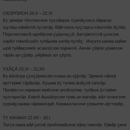
СКОРПИОН 24.X – 22.XI
Ку эрнере тӗллевсене туххăмрах пурнăçласа пăрахас
шухăш-кăмăллă пулатăр. Вăй-хала пуçтарса хăюллăн ӗçлӗр.
Перспективлă идейăсем çуралаççӗ. Авторитетлă çынсем
сирӗн тимлӗхшӗн тупăшма хатӗр пулӗç. Инçете канма кайни
ырă туйăмсемпе асаилӳсем парнелӗ. Анчах çӗрле урамсем
тăрăх ан çӳрӗр, уйрăмах ют çӗрте.
УХĂÇĂ 23.XI – 21.XII
Ку вăхăтра çулçӳревсем плана ан кӳртӗр. Эрнене лăпкă
ирттерме тăрăшăр. Хушма ӗç тупма ăнăçлă тапхăр.
Професси паракан майсене анлăлатма, тупăша ӳстерме
пултаратăр. Кирлӗ йышăнусем тума ан васкăр, вăл плансене
пурнăçланма чăрмантарӗ. Канмаллисене çемьепе ирттерӗр.
ТУ КАЧАКИ 22.XII – 20.I
Татса пама вăй çитнӗ проблемăсене кăна тимлӗр. Хăвăр çине