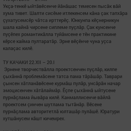
Укçа-тенкӗ ыйтăвӗсенче йăнăшас темесен пысăк вăй
хума тивет. Шалти сисӗме итлекенсем кăна çак тапхăра
çухатусемсӗр чăтса ирттерӗç. Юнкунпа кӗçнерникун
шала кайнă чирсене сиплеме пуçлăр. Çак кунсенче
пуçӗпех романтикăлла туйăмсене е тӗн практикине
кӗрсе кайма пултаратăр. Эрне вӗçӗнче чуна уçса
калаçас килӗ.
ТУ КАЧАКИ 22.XII – 20.I
​ Эрнене творчествăлла проектсенчен пуçлăр, килпе
çыхăннă проблемăсене татса пама тăрăшăр. Таврари
çынсен хăтланăвӗсене курмăш пулăр, унсăрăн начар
эмоцисенчен хăтăлаймăр. Ӗçпе çыхăннă ыйтусене
пурнăçлама йывăра килӗ. Канмаллисенче вăйлă
проектсем çинчен шутлама тытăнăр. Вӗсене
пурнăçлама авторитетлă юлташăр пулăшӗ. Юратури
хутшăнусем кăшт кичемрех.
​ ​ ​ ​ ​ ​ ​ ​ ​ ​ ​