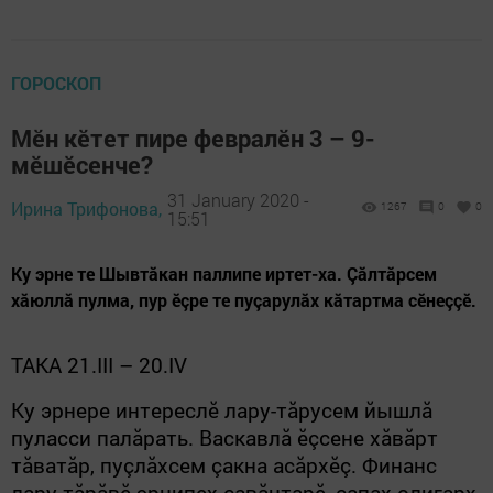
ГОРОСКОП
Мӗн кӗтет пире февралӗн 3 – 9-
мӗшӗсенче?
31 January 2020 -
Ирина Трифонова,
1267
0
0
15:51
Ку эрне те Шывтăкан паллипе иртет-ха. Çăлтăрсем
хăюллă пулма, пур ӗçре те пуçарулăх кăтартма сӗнеççӗ.
ТАКА 21.
III
– 20.
IV
Ку эрнере интереслӗ лару-тăрусем йышлă
пуласси палăрать. Васкавлă ӗçсене хăвăрт
тăватăр, пуçлăхсем çакна асăрхӗç. Финанс
лару-тăрăвӗ эрнипех савăнтарӗ, çапах олигарх