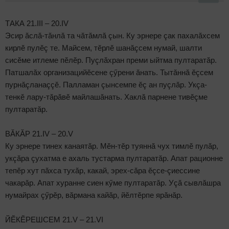
ТАКА 21.III – 20.IV
Эсир ăслă-тăнлă та чăтăмлă çын. Ку эрнере çак пахалăхсем
кирлӗ пулӗç те. Майсем, тӗрлӗ шанăçсем нумай, шалти
сисӗме итлеме пӗлӗр. Пуçлăхран преми ыйтма пултаратăр.
Патшалăх организацийӗсене çӳрени ăнать. Тытăннă ӗçсем
пурнăçланаççӗ. Палламан çынсемпе ӗç ан пуçлăр. Укçа-
тенкӗ лару-тăрăвӗ майлашăнать. Хаклă парнене тивӗçме
пултаратăр.
ВĂКĂР 21.IV – 20.V
Ку эрнере тинех канаятăр. Мӗн-тӗр туяннă чух тимлӗ пулăр,
укçăра çухатма е ахаль тустарма пултаратăр. Апат рационне
тепӗр хут пăхса тухăр, какай, эрех-сăра ӗçсе-çиессине
чакарăр. Апат хуранне сиен кӳме пултаратăр. Уçă сывлăшра
нумайрах çӳрӗр, вăрмана кайăр, йӗлтӗрпе ярăнăр.
ЙӖКӖРЕШСЕМ 21.V – 21.VI