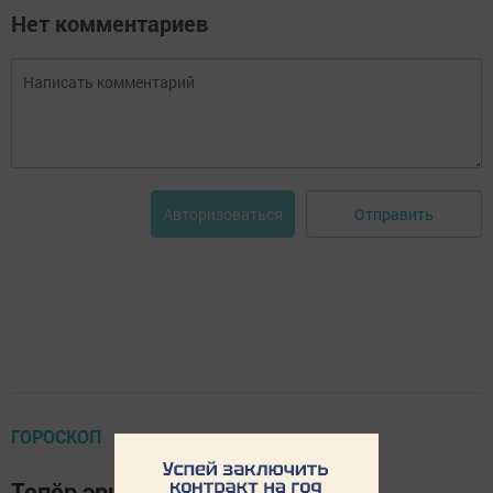
Нет комментариев
Отправить
Авторизоваться
ГОРОСКОП
Тепӗр эрнере пире мӗн кӗтет