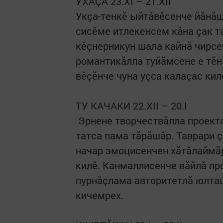
УХĂÇĂ 23.XI – 21.XII
Укçа-тенкӗ ыйтăвӗсенче йăнăш
сисӗме итлекенсем кăна çак т
кӗçнерникун шала кайнă чирсе
романтикăлла туйăмсене е тӗн
вӗçӗнче чуна уçса калаçас кил
ТУ КАЧАКИ 22.XII – 20.I
​ Эрнене творчествăлла проек
татса пама тăрăшăр. Таврари 
начар эмоцисенчен хăтăлаймă
килӗ. Канмаллисенче вăйлă пр
пурнăçлама авторитетлă юлта
кичемрех.
​ ​ ​ ​ ​ ​ ​ ​ ​ ​ ​