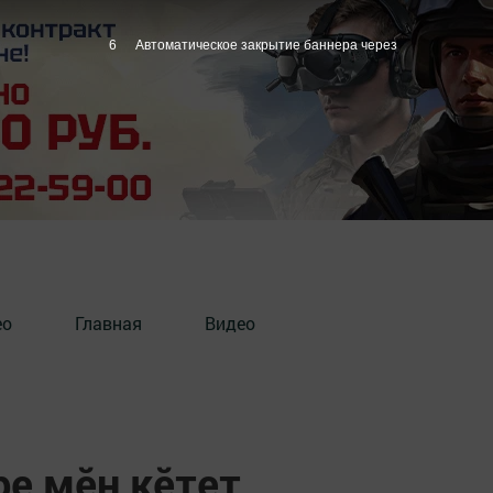
5
Автоматическое закрытие баннера через
ео
Главная
Видео
ре мӗн кӗтет