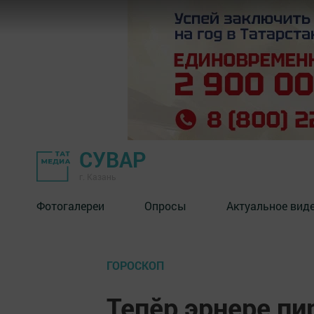
СУВАР
г. Казань
Фотогалереи
Опросы
Актуальное вид
ГОРОСКОП
Тепӗр эрнере пи