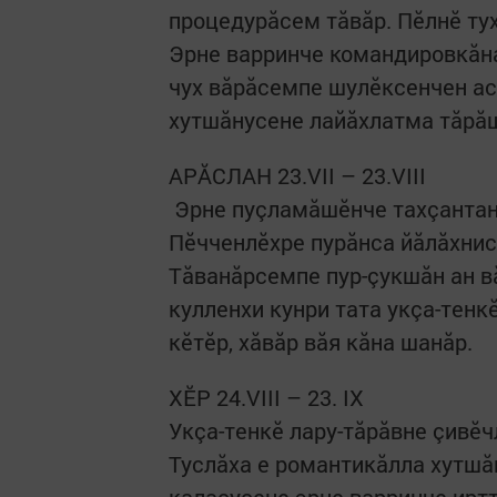
процедурăсем тăвăр. Пӗлнӗ ту
Эрне варринче командировкăна
чух вăрăсемпе шулӗксенчен ас
хутшăнусене лайăхлатма тăрăш
АРĂСЛАН 23.VII – 23.VIII
​ Эрне пуçламăшӗнче тахçанта
Пӗчченлӗхре пурăнса йăлăхнис
Тăванăрсемпе пур-çукшăн ан в
кулленхи кунри тата укçа-тенк
кӗтӗр, хăвăр вăя кăна шанăр.
ХӖР 24.VIII – 23. IX
Укçа-тенкӗ лару-тăрăвне çивӗч
Туслăха е романтикăлла хутшă