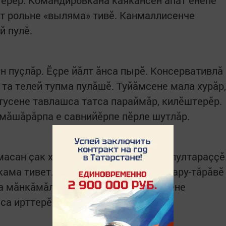
терӗр. Командировкăна каякансен апат енӗпе
т рольне «выляма» тивӗ. Канмаллисенче
улӗ.​ ​
н пуçлăр. Ӗçре йăлт ăнса пырӗ. Консервативлă
а та телей тупма пулăшӗ. Туйăмсене мала хурăр,
йтусене тавлашса татса параймăр, килӗштерӗр.
 мăшăрăрпа е савнийӗрпе пӗрле шутлăр.
масан çак хутшăнусем вӗçленме те пултараççӗ
кама тивет. Эрне варринче финанс лару-тăрăвӗ
ра мăнкăмăллă ан тытăр. Канмаллисене
са ирттерӗр.