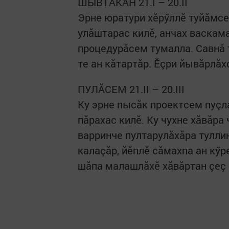
ШЫВТĂКАН 21.I – 20.II
Эрне юратури хӗрӳллӗ туйăмсе
улăштарас килӗ, анчах васкам
процедурăсем тумалла. Савнă 
те ан кăтартăр. Ӗçри йывăрлăх
ПУЛĂСЕМ 21.II – 20.III
Ку эрне пысăк проектсем пуçл
пăрахас килӗ. Ку чухне хăвăра 
варринче пултарулăхăра тулли
калаçăр, йӗплӗ сăмахпа ан кӳр
шăпа малашлăхӗ хăвăртан çеç 