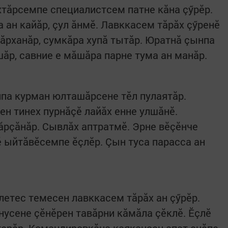
хтăрсемпе специалистсем патне кăна çӳрӗр.
 ан кайăр, çул ăнмӗ. Лавккасем тăрăх çӳренӗ
ăрханăр, сумкăра хупă тытăр. Юратнă çынпа
ăр, савние е мăшăра парне тума ан манăр.
нпа курман юлташăрсене тӗл пулаятăр.
ен тинех пурнăçӗ лайăх енне улшăнӗ.
ăрçăнăр. Сывлăх аптратмӗ. Эрне вӗçӗнче
ӗ ыйтăвӗсемпе ӗçлӗр. Çын туса парасса ан
летес темесен лавккасем тăрăх ан çӳрӗр.
нусене çӗнӗрен тавăрни кăмăла çӗклӗ. Ӗçлӗ