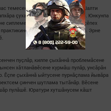
ас темесен пысăк вăй хума тивет. Шалти
апхăра çухатусемсӗр чăтса ирттерӗç. Юнкунпа
не сиплеме пуçлăр. Çак кунсенче пуçӗпех
 практикине кӗрсе кайма пултаратăр. Эрне
ӗ.
тсенчен пуçлăр, килпе çыхăннă проблемăсене
çынсен хăтланăвӗсене курмăш пулăр, унсăрăн
р. Ӗçпе çыхăннă ыйтусене пурнăçлама йывăра
оектсем çинчен шутлама тытăнăр. Вӗсене
шăр пулăшӗ. Юратури хутшăнусем кăшт