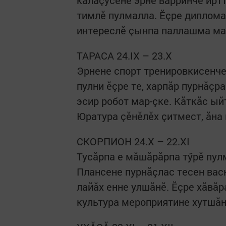
калаçусене эрне варринче ирт
тимлӗ пулмалла. Ӗçре диплома
интереслӗ çынпа паллашма май п
ТАРАСА 24.IX – 23.X
Эрнене спорт тренировкисенче
пулни ӗçре те, харпăр пурнăçр
эсир робот мар-çке. Кăткăс ы
Юратура çӗнӗлӗх çитмест, ăна
СКОРПИОН 24.X – 22.XI
Тусăрпа е мăшăрăрпа тӳрӗ пул
Плансене пурнăçлас тесен вас
лайăх енне улшăнӗ. Ӗçре хăвă
культура мероприятине хутшăн