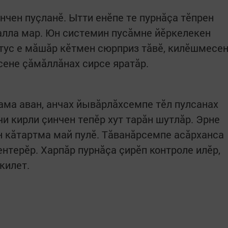
нчен пуçланӗ. Ытти енӗпе те пурнăçа тӗпрен
алла мар. Юн системин пусăмне йӗркелекен
тус е мăшăр кӗтмен сюрприз тăвӗ, килӗшмесе
сене çăмăллăнах сирсе яратăр. ​
ама аван, анчах йывăрлăхсемпе тӗл пулсанах
чи кирли çинчен тепӗр хут тарăн шутлăр. Эрне
н кăтартма май пулӗ. Тăванăрсемпе асăрханса
ентерӗр. Харпăр пурнăçа çирӗп контроле илӗр,
килет.