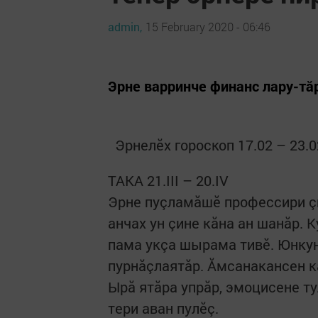
admin,
15 February 2020 - 06:46
Эрне варринче финанс лару-тă
Эрнелӗх​ гороскоп 17.02 – 23.0
ТАКА 21.III – 20.IV
Эрне пуçламăшӗ профессири ç
анчах ун çине кăна ан шанăр. 
пама укçа шырама тивӗ. Юнку
пурнăçлаятăр. Ăмсанакансен к
Ырă ятăра упрăр, эмоцисене т
тери аван пулӗç.​ ​ ​