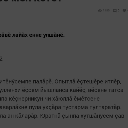
1180
0
рăвӗ лайăх енне улшăнӗ.
2
итӗнӳсемпе палăрӗ. Опытлă ӗçтешӗре итлӗр,
Кулленхи ӗçсем йышланса кайӗç, вӗсене татса
нпа кӗçнерникун чи хăюллă ӗмӗтсене
аварлăхне пула укçăра тустарма пултаратăр.
ула ан кăларăр. Юратнă çынпа хутшăнусем çав