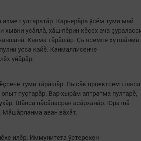
 илме пултаратăр. Карьерăра ӳсӗм тума май
и хывни усăллă, хăш-пӗрин кӗçех ача çураласс
 хавшанă. Канма тăрăшăр. Çынсемпе хутшăнма
пулни усса кайӗ. Канмаллисенче
 уйăрăр.​ ​ ​
 ӗçсене тума тăрăшăр. Пысăк проектсем шанса
 опыт пуçтарăр. Вар-хырăм аптратма пултарӗ,
тухăр. Шăнса пăсăласран асăрханăр. Юратнă
. Мăшăрланма аван вăхăт.
ӗхе илӗр. Иммунитета ӳстерекен