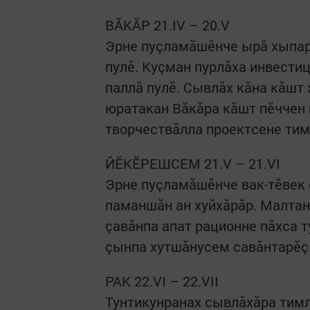
ВĂКĂР 21.IV – 20.V
Эрне пуçламăшӗнче ырă хыпар
пулӗ. Куçман пурлăха инвестиц
паллă пулӗ. Сывлăх кăна кăшт
юратакан Вăкăра кăшт пӗччен 
творчествăлла проектсене тимлӗх
ЙӖКӖРЕШСЕМ 21.V – 21.VI
Эрне пуçламăшӗнче вак-тӗвек
паманшăн ан хуйхăрăр. Малтан
çавăнпа апат рационне пăхса 
çынпа хутшăнусем савăнтарӗç
РАК 22.VI – 22.VII
Тунтикунранах сывлăхăра тимл