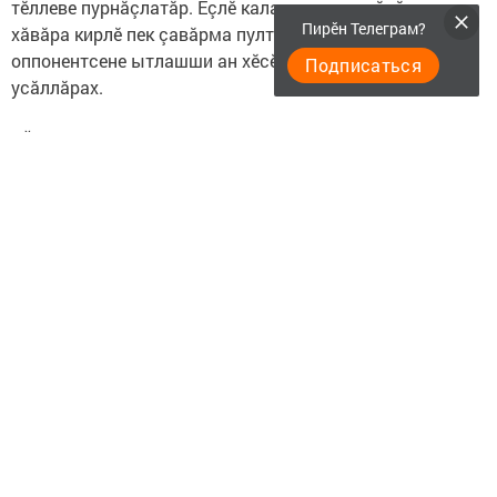
тӗллеве пурнăçлатăр. Ӗçлӗ калаçура лару-тăрăва
Пирӗн Телеграм?
хăвăра кирлӗ пек çавăрма пултаратăр. Анчах
оппонентсене ытлашши ан хӗсӗр, кунта чеерех пулни
Подписаться
усăллăрах.
ХӖР 24.VIII – 23. IX
Çак тапхăрта малашнехи шăпана витӗм кӳме
пултаракан задачăсене пурнăçлама тивӗ. Сăпайлă,
чăтăмлă, вашават пулăр, дисциплина çинчен те ан
манăр. Ыркăмăллăх енӗпе ӗçлени кăмăл-сипет енчен
аталанма пулăшӗ. Чунра мӗн пулса иртни – тӗп
вырăнта, тӗп япалана курма вӗренӗр.
ТАРАСА 24.IX – 23.X
Ку эрнере профессире те, юратура та ăнать, лартнă
тӗллевсене пурнăçлатăр. Хăш-пӗрне интереслӗ паллашу
кӗтет. Пӗри Турă çырнипе паллашӗ, тепри çывăх тус
тупӗ. Планра пулман ӗçлӗ çулçӳрев кӗтет, ку
профессири ӳсӗмшӗн кирлӗ пулӗ.