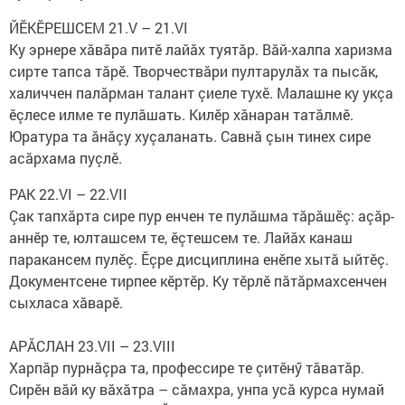
ЙӖКӖРЕШСЕМ 21.V – 21.VI
Ку эрнере хăвăра питӗ лайăх туятăр. Вăй-халпа харизма
сирте тапса тăрӗ. Творчествăри пултарулăх та пысăк,
халиччен палăрман талант çиеле тухӗ. Малашне ку укçа
ӗçлесе илме те пулăшать. Килӗр хăнаран татăлмӗ.
Юратура та ăнăçу хуçаланать. Савнă çын тинех сире
асăрхама пуçлӗ.
РАК 22.VI – 22.VII
Çак тапхăрта сире пур енчен те пулăшма тăрăшӗç: аçăр-
аннӗр те, юлташсем те, ӗçтешсем те. Лайăх канаш
паракансем пулӗç. Ӗçре дисциплина енӗпе хытă ыйтӗç.
Документсене тирпее кӗртӗр. Ку тӗрлӗ пăтăрмахсенчен
сыхласа хăварӗ.
АРĂСЛАН 23.VII – 23.VIII
Харпăр пурнăçра та, профессире те çитӗнӳ тăватăр.
Сирӗн вăй ку вăхăтра – сăмахра, унпа усă курса нумай