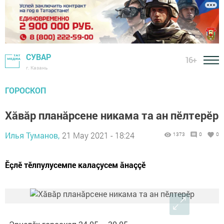
СУВАР
16+
г. Казань
ГОРОСКОП
Хӑвӑр планӑрсене никама та ан пӗлтерӗр
Илья Туманов,
21 May 2021 - 18:24
1373
0
0
Ӗçлӗ тӗлпулусемпе калаçусем ăнаççӗ