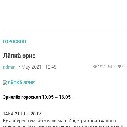
ГОРОСКОП
Лăпкă эрне
admin,
7 May 2021 - 12:48
1137
0
0
Эрнелӗх гороскоп 10.05 – 16.05
ТАКА 21.III – 20.IV
Ку эрнерен тем кӗтмелле мар. Инçет­ри тăван хăнана