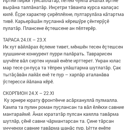
Иртни пирки тунсăхлатăр, пӗтӗм чунпа ачалăх иртнӗ
вырăна талпăнатăр. Инçетри тăванпа курса калаçас
килӗ. Ӗçре характер çирӗплӗхне, пултарулăха кăтартма
тивӗ. Карьерăшăн пуçланнă кӗрешӳре çӗнтерӳçӗ
пулатăр. Плансене ӗçтешсене ан пӗлтерӗр.
ТАРАСА 24.IX – 23.X
Ик хут вăйлăрах ӗçлеме тивет, мӗншӗн тесен ӗçтешсен
хушшинче конкурент пурри палăрать. Таврарисен
шучӗпе вăл сиртен нумай енӗпе ирттерет. Унран юлас
мар тесе çи-пуçа та тӗпрен улăштарма шутлатăр. Çак
тытăçăвăн лайăх енӗ те пур – харпăр аталанăва
ӳстересси йăлана кӗрӗ.
СКОРПИОН 24.X – 22.XI
Ку эрнере юрату фронтӗнче асăрхануллă пулмалла.
Кампа та пулин роман пуçлансан та вăл ӗлӗкхи савние
мантараймӗ. Ăнах юрататăр пулсан каялла тавăрма
шутлăр, çӗнӗ савни чăрмантарсан та. Çине тăрсан
унчченхи савние тавăрма шанăç пур. Ытти енӗпе