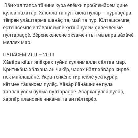
​ Вăй-хал тапса тăнине кура ӗлӗкхи проблемăсем çине
кулса пăхатăр. Хăюллă та пултăклă пулăр – пурнăçăра
тӗпрен улăштарма шанăç та, май та пур. Юлташсемпе,
ӗçтешсемпе е тăвансемпе хутшăнусем çивӗчленме
пултараççӗ. Вӗренекенсене экзамен тытма​ вара вăхăчӗ
меллех мар. ​
ПУЛĂСЕМ 21.II – 20.III
Хăвăра кăшт япăхрах туйни кулянмалли сăлтав мар.
Критикăна хăлхана ан чикӗр, часах йăлт хăвăра кирлӗ
пек майлашăнӗ. Укçа-тенкӗпе тирпейлӗ усă курăр,
кӗтмен тăкаксем пулӗç. Хăвăр йăнăшнине пула
тавлашусем пулма пултараççӗ. Асăрхануллă пулăр,
харпăр плансене никама та ан пӗлтерӗр.​ ​