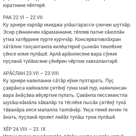
юратнине пӗлтерӗ.
РАК 22.VI – 22.VII
Ку эрнере харпăр имиджа улăштарасси çинчен шутлăр.
Эсир çӗннинчен хăраманнине, тӗллев патне хăюллăн
утма хатӗррине пурте курччăр. Консервативлăхран
хăтăлни тахçантанпа килӗштернӗ çыннăн тимлӗхне
çӗнсе илме пулăшӗ. Арлă-арăмлисене вара сӳнме
пуçланă туйăмсене çӗнӗрен чӗртме хавхалантарӗ.
АРĂСЛАН 23.VII – 23.VIII
Ку эрнере наянланни сăтăр кӳме пултарать. Пуç
çаврăнса каймалли çитӗнӳ тума май пур, наянлансан
вара ăнăçăва вӗçертме пулать. Çавăнпа пессимистла
шухăш-кăмăла хăвалăр та тӗслӗхе пысăк çитӗнӳ тунă
тăванăра илсе малалла талпăнăр. Укçа-тенкӗ енчен те
ăнать, пуçланă проект лайăх тупăш тума пулăшӗ.
ХӖР 24.VIII – 23. IX