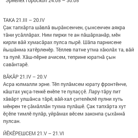
Эрнелӗх гороскоп 24.05 – 30.05
ТАКА 21.III – 20.IV
Çак тапхăрта шăвлă вырăнсенчен, çынсенчен аякра
тăни усăллăрах. Ним пирки те ан пăшăрханăр, мӗн
кирли вăй хумасăрах пулса пырӗ. Шăпа парнисене
йышăнма хатӗрленӗр. Тӗллев патне утма хăюлăх та, вăй
та пулӗ. Хăш-пӗрне ачисем, теприне юратнă çын
савăнтарӗ.​ ​ ​
ВĂКĂР 21.IV – 20.V
Асра юлмалли эрне. Тӗп пулăмсем юрату фронтӗнче,
кăштах укçа-тенкӗ енӗпе те пулаççӗ. Лару-тăру пит
хăвăрт улшăнса тăрӗ, вăй-хал çителӗклӗ пулни хуть
мӗнрен те çăмăллăн тухма пулăшӗ. Çак тапхăрта хут
ӗçӗпе тимлӗ пулăр, уйрăмах вӗсем законпа çыхăннă
пулсан. ​
ЙӖКӖРЕШСЕМ 21.V – 21.VI