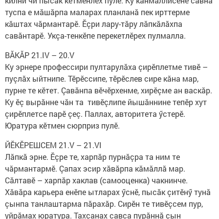
килни чи пысăк кӗтменлӗх пулӗ. Ку канмаллисене савнă
туспа е мăшăрпа маларах планланă пек ирттерме
кăштах чăрмантарӗ. Ӗçри лару-тăру лăпкăлăхпа
савăнтарӗ. Укçа-тенкӗпе перекетлӗрех пулмалла.
ВĂКĂР 21.IV – 20.V
Ку эрнере профессири пултарулăха çирӗплетме тивӗ –
пуçлăх ыйтнипе. Тӗрӗссипе, тӗрӗслев сире кăна мар,
пурне те кӗтет. Çавăнпа вӗчӗрхенме, хирӗçме ан васкăр.
Ку ӗç вырăнне чăн та тивӗçлипе йышăннине тепӗр хут
çирӗплетсе парӗ çеç. Паллах, авторитета ӳстерӗ.
Юратура кӗтмен сюрприз пулӗ.
ЙӖКӖРЕШСЕМ 21.V – 21.VI
Лăпкă эрне. Ӗçре те, харпăр пурнăçра та ним те
чăрмантармӗ. Çапах эсир хăвăрпа кăмăллă мар.
Сăлтавӗ – харпăр хаклав (самооценка) чакнинче.
Хăвăра карьера енӗпе ытларах ӳснӗ, пысăк çитӗнӳ тунă
çынпа танлаштарма пăрахăр. Сирӗн те тивӗçсем пур,
уйрăмах юратура. Тахçанах савса пурăннă çын