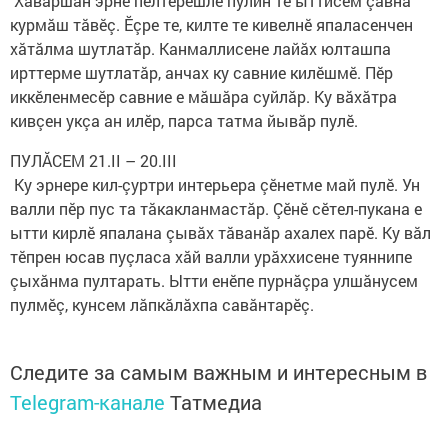
Хăвăршăн эрне пӗлтерӗшлӗ пулин те ыттисем çавна
курмăш тăвӗç. Ӗçре те, килте те кивелнӗ япаласенчен
хăтăлма шутлатăр. Канмаллисене лайăх юлташпа
ирттерме шутлатăр, анчах ку савние килӗшмӗ. Пӗр
иккӗленмесӗр савние е мăшăра суйлăр. Ку вăхăтра
кивçен укçа ан илӗр, парса татма йывăр пулӗ.
ПУЛĂСЕМ 21.II – 20.III
Ку эрнере кил-çуртри интерьера çӗнетме май пулӗ. Ун
валли пӗр пус та тăкакланмастăр. Çӗнӗ сӗтел-пукана е
ытти кирлӗ япалана çывăх тăванăр ахалех парӗ. Ку вăл
тӗпрен юсав пуçласа хăй валли урăххисене туяннипе
çыхăнма пултарать. Ытти енӗпе пурнăçра улшăнусем
пулмӗç, кунсем лăпкăлăхпа савăнтарӗç.
Следите за самым важным и интересным в
Telegram-канале
Татмедиа