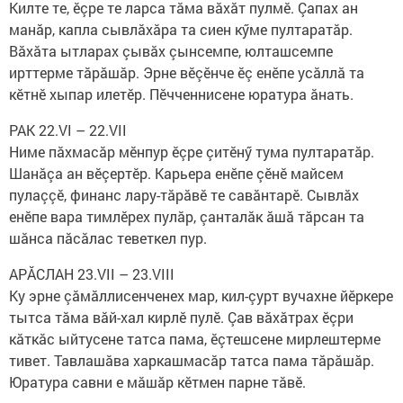
Килте те, ӗçре те ларса тăма вăхăт пулмӗ. Çапах ан
манăр, капла сывлăхăра та сиен кӳме пултаратăр.
Вăхăта ытларах çывăх çынсемпе, юлташсемпе
ирттерме тăрăшăр. Эрне вӗçӗнче ӗç енӗпе усăллă та
кӗтнӗ хыпар илетӗр. Пӗчченнисене юратура ăнать.
РАК 22.VI – 22.VII
Ниме пăхмасăр мӗнпур ӗçре çитӗнӳ тума пултаратăр.
Шанăçа ан вӗçертӗр. Карьера енӗпе çӗнӗ майсем
пулаççӗ, финанс лару-тăрăвӗ те савăнтарӗ. Сывлăх
енӗпе вара тимлӗрех пулăр, çанталăк ăшă тăрсан та
шăнса пăсăлас теветкел пур.
АРĂСЛАН 23.VII – 23.VIII
Ку эрне çăмăллисенченех мар, кил-çурт вучахне йӗркере
тытса тăма вăй-хал кирлӗ пулӗ. Çав вăхăтрах ӗçри
кăткăс ыйтусене татса пама, ӗçтешсене мирлештерме
тивет. Тавлашăва харкашмасăр татса пама тăрăшăр.
Юратура савни е мăшăр кӗтмен парне тăвӗ.