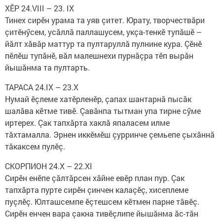
ХӖР 24.VIII – 23. IX
Тинех сирӗн урама та уяв çитет. Юрату, творчествăри
çитӗнӳсем, усăллă паллашусем, укçа-тенкӗ тупăшӗ –
йăлт хăвăр маттур та пултаруллă пулнине кура. Çӗнӗ
пӗлӗш тупăнӗ, вăл малешнехи пурнăçра тӗп вырăн
йышăнма та пултарть. ​
ТАРАСА 24.IX – 23.X
Нумай ӗçлеме хатӗрленӗр, çапах шантарнă пысăк
шалăва кӗтме тивӗ. Çавăнпа тытман упа тирне сӳме
иртерех. Çак тапхăрта хаклă япаласем илме
тăхтамалла. Эрнен иккӗмӗш çурринче çемьепе çыхăннă
тăкаксем пулӗç. ​
СКОРПИОН 24.X – 22.XI
Сирӗн енӗпе çăлтăрсен хăйне евӗр план пур. Çак
тапхăрта пурте сирӗн çинчен калаçӗç, хисеплеме
пуçлӗç. Юлташсемпе ӗçтешсем кӗтмен парне тăвӗç.
Сирӗн енчен вара çакна тивӗçлипе йышăнма ăс-тăн