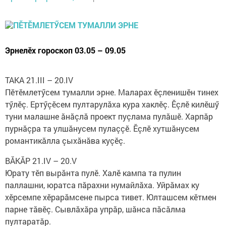
Эрнелӗх гороскоп 03.05 – 09.05
ТАКА 21.III – 20.IV
Пӗтӗмлетӳсем тумалли эрне. Маларах ӗçленишӗн тинех
тӳлӗç. Ертӳçӗсем пултарулăха кура хаклӗç. Ӗçлӗ килӗшӳ
туни малашне ăнăçлă проект пуçлама пулăшӗ. Харпăр
пурнăçра та улшăнусем пулаççӗ. Ӗçлӗ хутшăнусем
романтикăлла çыхăнăва куçӗç.
ВĂКĂР 21.IV – 20.V
Юрату тӗп вырăнта пулӗ. Халӗ кампа та пулин
паллашни, юратса пăрахни нумайлăха. Уйрăмах ку
хӗрсемпе хӗрарăмсене пырса тивет. Юлташсем кӗтмен
парне тăвӗç. Сывлăхăра упрăр, шăнса пăсăлма
пултаратăр.