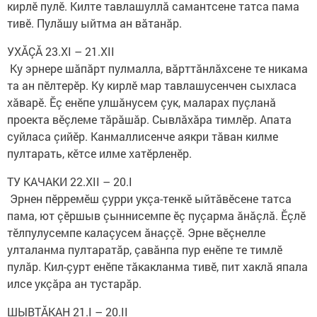
кирлӗ пулӗ. Килте тавлашуллă самантсене татса пама
тивӗ. Пулăшу ыйтма ан вăтанăр.​ ​
УХĂÇĂ 23.XI – 21.XII
​ Ку эрнере шăпăрт пулмалла, вăрттăнлăхсене те никама
та ан пӗлтерӗр. Ку кирлӗ мар тавлашусенчен сыхласа
хăварӗ. Ӗç енӗпе улшăнусем çук, маларах пуçланă
проекта вӗçлеме тăрăшăр. Сывлăхăра тимлӗр. Апата
суйласа çийӗр. Канмаллисенче аякри тăван килме
пултарать, кӗтсе илме хатӗрленӗр. ​
ТУ КАЧАКИ 22.XII – 20.I
​ Эрнен пӗрремӗш çурри укçа-тенкӗ ыйтăвӗсене татса
пама, ют çӗршыв çыннисемпе ӗç пуçарма ăнăçлă. Ӗçлӗ
тӗлпулусемпе калаçусем ăнаççӗ. Эрне вӗçнелле
улталанма пултаратăр, çавăнпа пур енӗпе те тимлӗ
пулăр. Кил-çурт енӗпе тăкакланма тивӗ, пит хаклă япала
илсе укçăра ан тустарăр.
ШЫВТĂКАН 21.I – 20.II