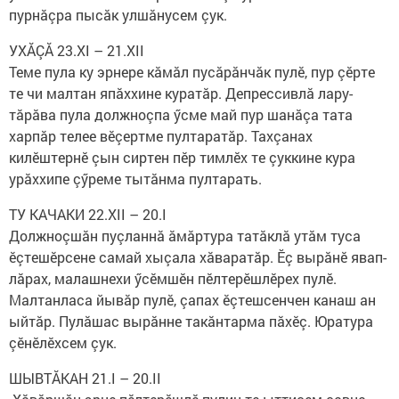
пурнăçра пысăк улшăнусем çук.
УХĂÇĂ 23.XI – 21.XII
Теме пула ку эрнере кăмăл пусăрăнчăк пулӗ, пур çӗрте
те чи малтан япăххине куратăр. Депрессивлă лару-
тăрăва пула должноçпа ӳсме май пур шанăçа тата
харпăр телее вӗçертме пултаратăр. Тахçанах
килӗштернӗ çын сиртен пӗр тимлӗх те çуккине кура
урăххипе çӳреме тытăнма пултарать.
ТУ КАЧАКИ 22.XII – 20.I
Должноçшăн пуçланнă ăмăртура татăклă утăм туса
ӗçтешӗрсене самай хыçала хăваратăр. Ӗç вырăнӗ явап­
лăрах, малашнехи ӳсӗмшӗн пӗлтерӗшлӗрех пу­лӗ.
Малтанласа йывăр пулӗ, çапах ӗçтешсенчен канаш ан
ыйтăр. Пулăшас вырăнне такăнтарма пăхӗç. Юратура
çӗнӗлӗхсем çук.
ШЫВТĂКАН 21.I – 20.II