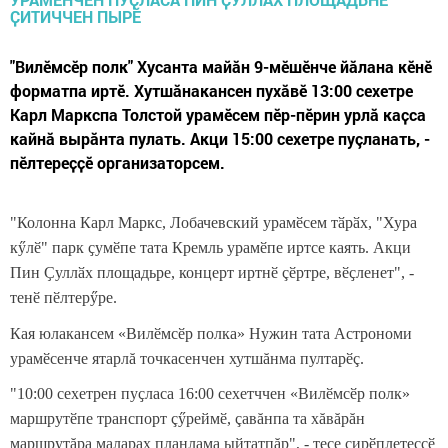
"Вилӗмсӗр полк" Хусанта майӑн 9-мӗшӗнче йӑлана кӗнӗ
форматпа иртӗ. Хутшӑнакансен пухӑвӗ 13:00 сехетре
Карл Маркспа Толстой урамӗсем пӗр-пӗрин урлӑ каҫса
кайнӑ вырăнта пулать. Акци 15:00 сехетре пуçланать, -
пӗлтереҫҫӗ организаторсем.
"Колонна Карл Маркс, Лобачевский урамӗсем тӑрӑх, "Хура
кӳлӗ" парк ҫумӗпе тата Кремль урамӗпе иртсе каять.
Акци
Пин Ҫуллӑх площадьре,
концерт иртнӗ çӗртре
, вӗҫленет", -
тенӗ пӗлтерӳре.
Кая юлакансем «
Вилӗмсӗр полка
»
Нужин тата Астрономи
урамӗсенче ятарлă точкасенчен хутшăнма пултарӗç
.
"10:00 сехетрен пуҫласа 16:00 сехетччен «
Вилӗмсӗр полк
»
маршрутӗпе транспорт çӳреймӗ
,
çавăнпа та хăвăрăн
маршрутăра
маларах
планлама ыйтатпăр
", - тесе ҫирӗплетеҫҫӗ