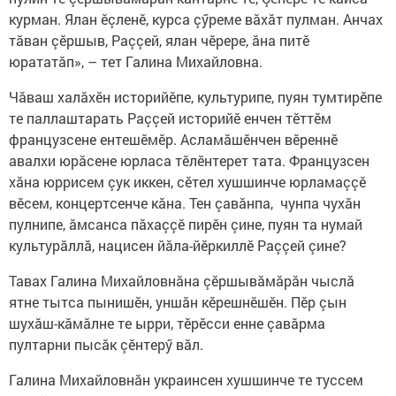
курман. Ялан ӗçленӗ, курса çӳреме вăхăт пулман. Анчах
тăван çӗршыв, Раççей, ялан чӗрере, ăна питӗ
юрататăп», – тет Галина Михайловна.
Чăваш халăхӗн историйӗпе, культурипе, пуян тумтирӗпе
те паллаштарать Раççей историйӗ енчен тӗттӗм
французсене ентешӗмӗр. Асламăшӗнчен вӗреннӗ
авалхи юрăсене юрласа тӗлӗнтерет тата. Французсен
хăна юррисем çук иккен, сӗтел хушшинче юрламаççӗ
вӗсем, концертсенче кăна. Тен çавăнпа, чунпа чухăн
пулнипе, ăмсанса пăхаççӗ пирӗн çине, пуян та нумай
культурăллă, нацисен йăла-йӗркиллӗ Раççей çине?
Тавах Галина Михайловнăна çӗршывăмăрăн чыслă
ятне тытса пынишӗн, уншăн кӗрешнӗшӗн. Пӗр çын
шухăш-кăмăлне те ырри, тӗрӗсси енне çавăрма
пултарни пысăк çӗнтерӳ вăл.
Галина Михайловнăн украинсен хушшинче те туссем