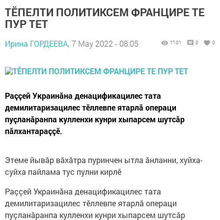
ТӖПЕЛТИ ПОЛИТИКСЕМ ФРАНЦИРЕ ТЕ
ПУР ТЕТ
Ирина ГОРДЕЕВА,
7 May 2022 - 08:05
1101
0
0
Раççей Украинăна денацификацилес тата
демилитаризацилес тӗллевпе ятарлă операци
пуçланăранпа кулленхи кунри хыпарсем шутсăр
пăлхантараççӗ.
Этеме йывăр вăхăтра пуринчен ытла ăнланни, хуйха-
суйха пайлама тус пулни кирлӗ
Раççей Украинăна денацификацилес тата
демилитаризацилес тӗллевпе ятарлă операци
пуçланăранпа кулленхи кунри хыпарсем шутсăр