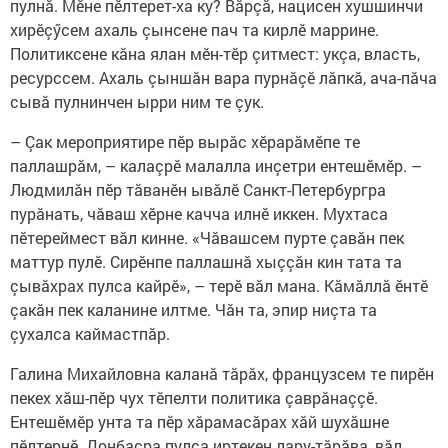
пулнă. Мӗне пӗлтерет-ха ку? Вăрçă, нацисен хушшинчи
хирӗçӳсем ахаль çынсене пач та кирлӗ маррине.
Политиксене кăна ялан мӗн-тӗр çитмест: укçа, власть,
ресурссем. Ахаль çыншăн вара пурнăçӗ лăпкă, ача-пăча
сывă пулнинчен ырри ним те çук.
– Çак мероприятире пӗр вырăс хӗрарăмӗпе те
паллашрăм, – калаçрӗ малалла инçетри ентешӗмӗр. –
Людмилăн пӗр тăванӗн ывăлӗ Санкт-Петербургра
пурăнать, чăваш хӗрне качча илнӗ иккен. Мухтаса
пӗтереймест вăл кинне. «Чăвашсем пурте çавăн пек
маттур пулӗ. Сирӗнпе паллашнă хыççăн кин тата та
çывăхрах пулса кайрӗ», – терӗ вăл мана. Кăмăллă ӗнтӗ
çакăн пек каланине илтме. Чăн та, эпир ниçта та
çухалса каймастпăр.
Галина Михайловна каланă тăрăх, французсем те пирӗн
пекех хăш-пӗр чух тӗпелти политика çаврăнаççӗ.
Ентешӗмӗр унта та пӗр хăрамасăрах хăй шухăшне
пӗлтернӗ. Донбасра пулса иртекен лару-тăрăва, вăл