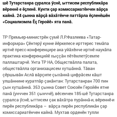
шӗ Тутарстанра çуралса ӳснӗ, ыттисем республикăра
вӗреннӗ е ӗçленӗ. Кунти çар комиссариатӗнчен вăрçа
кайнă. 24 çынна вăрçă вăхăтӗнче паттăрла ӗçленӗшӗн
«Социализмла Ӗç Геройӗ» ята панă.
ТР Премьер-министрӗн çумӗ Л.Р.Фазлеева «Татар-
информра» Çӗнтерӳ кунне йӗркелесе ирттерес темăпа
иртнӗ пресс-конференцире ака уйăхӗнче иртнӗ наукăпа
практика конференцийӗ хыççăн пӗтӗмлетӳсемпе
паллаштарчӗ. Унта ТР НА, Обществăлла палата,
обществăлла организацисем хутшăннă. Тăван
çӗршывăн Аслă вăрçипе çыхăннă цифрăсем кăшт
улшăннине куратпăр çакăнтан: Тутарстанран 700 пин
çын хутшăннă. 353 çынна Совет Союзӗн Геройӗн ятне
панă (унччен 351 çынччӗ), вӗсенчен 185-шӗ Тутарстанра
çуралса ӳснӗ, ыттисем çак вăхăтра пурăннă-и, вӗреннӗ-и
пирӗн республикăра – вăрçа пирӗн республикăн çар
комиссариатӗнчен кайнă. Мухтав орденӗн тулли