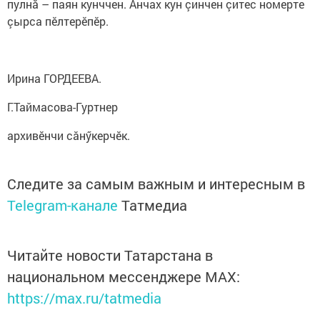
пулнă – паян кунччен. Анчах кун çинчен çитес номерте
çырса пӗлтерӗпӗр.
Ирина ГОРДЕЕВА.
Г.Таймасова-Гуртнер
архивӗнчи сăнӳкерчӗк.
Следите за самым важным и интересным в
Telegram-канале
Татмедиа
Читайте новости Татарстана в
национальном мессенджере MАХ:
https://max.ru/tatmedia