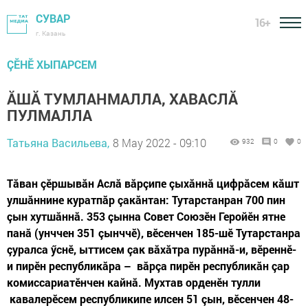
СУВАР
16+
г. Казань
ÇӖНӖ ХЫПАРСЕМ
ĂШĂ ТУМЛАНМАЛЛА, ХАВАСЛĂ
ПУЛМАЛЛА
Татьяна Васильева,
8 May 2022 - 09:10
932
0
0
Тăван çӗршывăн Аслă вăрçипе çыхăннă цифрăсем кăшт
улшăннине куратпăр çакăнтан: Тутарстанран 700 пин
çын хутшăннă. 353 çынна Совет Союзӗн Геройӗн ятне
панă (унччен 351 çынччӗ), вӗсенчен 185-шӗ Тутарстанра
çуралса ӳснӗ, ыттисем çак вăхăтра пурăннă-и, вӗреннӗ-
и пирӗн республикăра – вăрçа пирӗн республикăн çар
комиссариатӗнчен кайнă. Мухтав орденӗн тулли
кавалерӗсем республикипе илсен 51 çын, вӗсенчен 48-