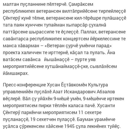
малтан пуçланнине пӗлтерчӗ. Çамрăксем
республикипех ветерансен вилтăприйӗсене тирпейлеççӗ
Çӗнтерӳ кунӗ тӗлне, ветерансене кил-тӗрӗшре пулăшаççӗ
тата паян кунччен тупайман хыпарсăр çухалнă
паттăрсене шырассипе те ӗçлеççӗ. Паллах, ветерансене
савăнтарса республикипех концертсем йӗркелессине те
манса хăварман – «Ветеран çурчӗ умӗнчи парад»
проекта халиччен те ирттернӗ, кăçал та пулать. Ăна
ватăсем савăнса йышăнаççӗ – пурте уяв
мероприятийӗсене хутшăнаймаççӗ-çке, сывлăхӗсем
йăмшакрах.
Пресс-конференцие Хусан Ӗçтăвкомӗн Культура
управленийӗн пуçлăхӗ Азат Искандарович Абзалов
вӗçлерӗ. Вăл çу уйăхӗн 9-мӗшӗ умӗн, 9-мӗшӗнче иртекен
мероприятисем пирки тӗплӗн каласа пачӗ. Хусанти
Çӗнтерӳ паркӗнчи мероприятисем 11 сехетре
пуçланаççӗ, 19 сехетчен пулаççӗ. Бауман урамӗнче
уçăлса çӳрекенсем хăйсене 1945 çула лекнӗнех туйӗç.