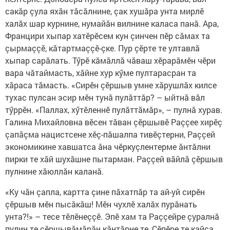
сакăр çула яхăн тăсăлнине, çак хушăра унта мирлӗ
халăх шар курнине, нумайăн вилнине каласа панă. Ара,
Францири хыпар хатӗрӗсем кун çинчен пӗр сăмах та
çырмаççӗ, кăтартмаççӗ-çке. Пур çӗрте те ултавлă
хыпар сарăлать. Тӳрӗ кăмăллă чăваш хӗрарăмӗн чӗри
вара чăтаймасть, хăйне хур кӳме пултарасран та
хăраса тăмасть. «Сирӗн çӗршыв умне хăрушлăх килсе
тухас пулсан эсир мӗн тунă пулăттăр? – ыйтнă вăл
тӳррӗн. «Паллах, хӳтӗленнӗ пулăттăмăр», – пулнă хурав.
Галина Михайловна вӗсен тăван çӗршывӗ Раççее хирӗç
çапăçма нацистсене хӗç-пăшалпа тивӗçтерни, Раççей
экономикине хавшатса ăна чӗркуçлентерме ăнтăлни
пирки те хăй шухăшне пытарман. Раççей вăйлă çӗршыв
пулнине хăюллăн каланă.
«Ку чăн çапла, картта çине пăхатпăр та ай-уй сирӗн
çӗршыв мӗн пысăкăш! Мӗн чухлӗ халăх пурăнать
унта?!» – тесе тӗлӗнеççӗ. Эпӗ хам та Раççейре çуралнă
пулин те çӗршывăмăрăн кăнтăрне те, Çӗпӗре те кайса