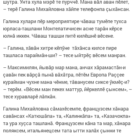
шутра. Унта хула мэрӗ те пурччӗ. Мана вăл аван пӗлет,
– терӗ Галина Михайловна хăйпе телефонпа çыхăнсан.
Галина хулари пӗр мероприятире чăваш тумӗпе тухса
юрласа-ташлани Монтелатичисен асне тарăн кӗрсе
юлнă иккен. Чăваш ташши питӗ килӗшнӗ вӗсене.
– Галина, хăвăн хитре кӗпӳне тăхăнса килсе пире
ташласа параймăн-ши? – тесе ыйтрӗç вӗсем манран.
– Максимилян, йывăр мар мана, анчах хăрамастăн-и
çавăн пек вăрçă пынă вăхăтра, пӗтӗм Европа Раççее
курайман чухне мана чӗнме, тăванусем сиксе ӳкмӗç-и?
– терӗм. «Вӗсем ман пекех маттур, йӗркеллӗ çынсем», –
тесе хуравларӗ лăпкăн.
Галина Михайловна сăмахӗсемпе, французсем хăнара
савăнсах «Катюшăпа» та, «Калинкăпа» та, «Казачокпа»
та ура хуçса ташланă. Французсем кăна та мар, хăнара
поляксем, итальянецсем тата ытти халăх çынни те