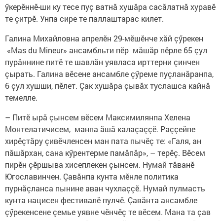
ӳкерӗннӗ-ши ку тесе пуç ватнă хушăра сасăлатнă хуравӗ
те çитрӗ. Унпа сире те паллаштарас килет.
Галина Михайловна апрелӗн 29-мӗшӗнче хăй çӳрекен
«Mas du Mineur» ансамбльти пӗр мăшăр пӗрле 65 çул
пурăннине питӗ те шавлăн уявласа ирттерни çинчен
çырать. Галина вӗсене ансамбле çӳреме пуçланăранпа,
6 çул хушши, пӗлет. Çак хушăра çывăх туслашса кайнă
темелле.
– Питӗ ырă çынсем вӗсем Максимилянпа Хелена
Монтелатичисем, манпа ăшă калаçаççӗ. Раççейпе
хирӗçтăру çивӗчленсен ман пата пычӗç те: «Галя, ан
пăшăрхан, сана кӳрентерме памăпăр», – терӗç. Вӗсем
пирӗн çӗршыва хисеплекен çынсем. Нумай тăванӗ
Югославинчен. Çавăнпа кунта мӗнле политика
пурнăçланса пынине аван чухлаççӗ. Нумай пулмасть
кунта нацисен фестивалӗ пулчӗ. Çавăнта ансамбле
çӳрекенсене çемье уявне чӗнчӗç те вӗсем. Мана та çав