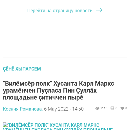
Перейти на страницу новости
ÇӖНӖ ХЫПАРСЕМ
"Вилӗмсӗр полк" Хусанта Карл Маркс
урамӗнчен Пуҫласа Пин Ҫуллӑх
площадьне ҫитиччен пырӗ
Ксения Романова,
6 May 2022 - 14:50
1116
0
0