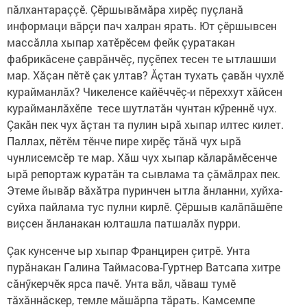
пăлхантараççӗ. Çӗршывăмăра хирӗç пуçланă
информаци вăрçи пач халран ярать. Ют çӗршывсен
массăлла хыпар хатӗрӗсем фейк çуратакан
фабрикăсене çаврăнчӗç, пуçӗпех тесен те ытлашши
мар. Хăçан пӗтӗ çак ултав? Ăçтан тухать çавăн чухлӗ
курайманлăх? Чикеленсе кайӗччӗç-и пӗреххут хăйсен
курайманлăхӗпе тесе шутлатăн чунтан кӳреннӗ чух.
Çакăн пек чух ăçтан та пулин ырă хыпар илтес килет.
Паллах, пӗтӗм тӗнче пире хирӗç тăнă чух ырă
чунлисемсӗр те мар. Хăш чух хыпар кăларăмӗсенче
ырă репортаж куратăн та сывлама та çăмăлрах пек.
Этеме йывăр вăхăтра пуринчен ытла ăнланни, хуйха-
суйха пайлама тус пулни кирлӗ. Çӗршыв калăпăшӗпе
виçсен ăнланакан юлташла патшалăх пурри.
Çак кунсенче ыр хыпар Францирен çитрӗ. Унта
пурăнакан Галина Таймасова-Гуртнер Ватсапа хитре
сăнӳкерчӗк ярса пачӗ. Унта вăл, чăваш тумӗ
тăхăннăскер, темле мăшăрпа тăрать. Камсемпе