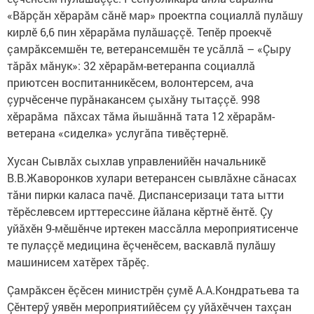
«Вăрçăн хӗрарăм сăнӗ мар» проектпа социаллă пулăшу
кирлӗ 6,6 пин хӗрарăма пулăшаççӗ. Тепӗр проекчӗ
çамрăксемшӗн те, ветерансемшӗн те усăллă – «Çыру
тăрăх мăнук»: 32 хӗрарăм-ветеранпа социаллă
приютсен воспитанникӗсем, волонтерсем, ача
çурчӗсенче пурăнакансем çыхăну тытаççӗ. 998
хӗрарăма пăхсах тăма йышăннă тата 12 хӗрарăм-
ветерана «сиделка» услугăпа тивӗçтернӗ.
Хусан Сывлăх сыхлав управленийӗн начальникӗ
В.В.Жаворонков хулари ветерансен сывлăхне сăнасах
тăни пирки каласа пачӗ. Диспансеризаци тата ытти
тӗрӗслевсем ирттерессине йăлана кӗртнӗ ӗнтӗ. Çу
уйăхӗн 9-мӗшӗнче иртекен массăлла мероприятисенче
те пулаççӗ медицина ӗçченӗсем, васкавлă пулăшу
машинисем хатӗрех тăрӗç.
Çамрăксен ӗçӗсен министрӗн çумӗ А.А.Кондратьева та
Çӗнтерӳ уявӗн мероприятийӗсем çу уйăхӗччен тахçан