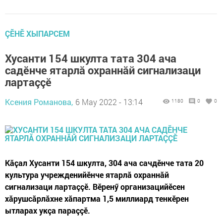
ÇӖНӖ ХЫПАРСЕМ
Хусанти 154 шкулта тата 304 ача
садӗнче ятарлă охраннӑй сигнализаци
лартаççӗ
Ксения Романова,
6 May 2022 - 13:14
1180
0
0
Кӑҫал Хусанти 154 шкулта, 304 ача сачдӗнче тата 20
культура учрежденийӗнче ятарлӑ охраннӑй
сигнализаци лартаççӗ. Вӗренӳ организацийӗсен
хӑрушсӑрлӑхне хăпартма 1,5 миллиард тенкӗрен
ытларах укçа параççӗ.