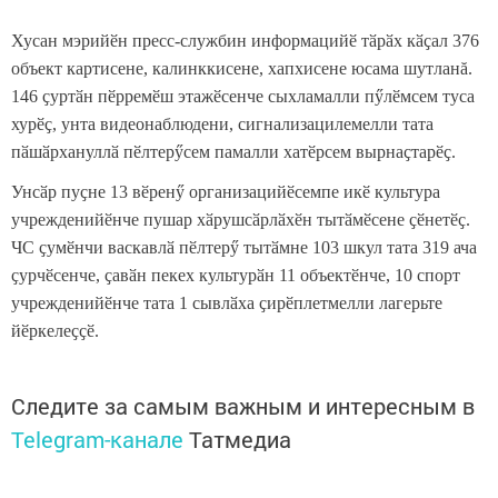
Хусан мэрийӗн пресс-службин информацийӗ тӑрӑх кӑҫал 376
объект картисене, калинккисене, хапхисене юсама шутланă.
146 ҫуртӑн пӗрремӗш этажӗсенче сыхламалли пӳлӗмсем туса
хурӗҫ, унта видеонаблюдени, сигнализацилемелли тата
пӑшӑрхануллӑ пӗлтерӳсем памалли хатӗрсем вырнаҫтарӗҫ.
Унсӑр пуҫне 13 вӗренӳ организацийӗсемпе икӗ культура
учрежденийӗнче пушар хӑрушсӑрлӑхӗн тытӑмӗсене ҫӗнетӗҫ.
ЧС ҫумӗнчи васкавлӑ пӗлтерӳ тытӑмне 103 шкул тата 319 ача
ҫурчӗсенче, ҫавӑн пекех культурӑн 11 объектӗнче, 10 спорт
учрежденийӗнче тата 1 сывлӑха ҫирӗплетмелли лагерьте
йӗркелеҫҫӗ.
Следите за самым важным и интересным в
Telegram-канале
Татмедиа