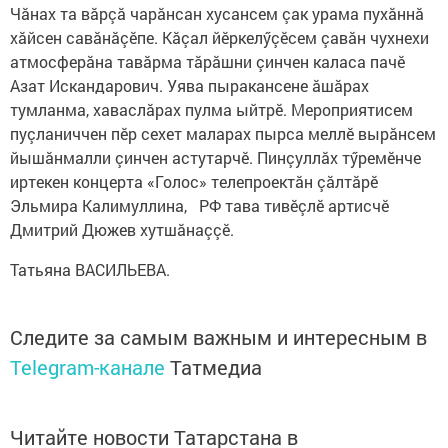
Чăнах та вăрçă чарăнсан хусансем çак урама пухăннă
хăйсен савăнăçӗпе. Кăçал йӗркелӳçӗсем çавăн чухнехи
атмосферăна тавăрма тăрăшни çинчен каласа пачӗ
Азат Искандарович. Уява пыракансене ăшăрах
тумланма, хаваслăрах пулма ыйтрӗ. Мероприятисем
пуçланиччен пӗр сехет маларах пырса меллӗ вырăнсем
йышăнмалли çинчен астутарчӗ. Пинçуллăх тӳремӗнче
иртекен концерта «Голос» телепроектăн çăлтăрӗ
Эльмира Калимуллина, РФ тава тивӗçлӗ артисчӗ
Дмитрий Дюжев хутшăнаççӗ.
Татьяна ВАСИЛЬЕВА.
Следите за самым важным и интересным в
Telegram-канале
Татмедиа
Читайте новости Татарстана в