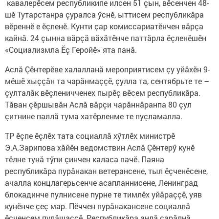
кавалерӗсем республикипе илсен 51 çын, вӗсенчен 48-
шӗ Тутарстанра çуралса ӳснӗ, ыттисем республикăра
вӗреннӗ е ӗçленӗ. Кунти çар комиссариатӗнчен вăрçа
кайнă. 24 çынна вăрçă вăхăтӗнче паттăрла ӗçленӗшӗн
«Социализмла Ӗç Геройӗ» ята панă.
Аслă Çӗнтерӗве халалланă мероприятисем çу уйăхӗн 9-
мӗшӗ хыççăн та чарăнмаççӗ, çулла та, сентябрьте те –
çулталăк вӗçленичченех пырӗç вӗсем республикăра.
Тăван çӗршывăн Аслă вăрçи чарăннăранпа 80 çул
çитнине паллă тума хатӗрленме те пуçламалла.
ТР ӗçпе ӗçлӗх тата социаллă хӳтлӗх министрӗ
Э.А.Зарипова хăйӗн ведомствин Аслă Çӗнтерӳ кунӗ
тӗлне тунă тӳпи çинчен каласа пачӗ. Паяна
республикăра пурăнакан ветерансене, тыл ӗçченӗсене,
ачалла концлагерьсенче асапланнисене, Ленинград
блокадинче пулнисене пурне те тимлӗх уйăраççӗ, уяв
кунӗнче çеç мар. Пӗччен пурăнакансене социаллă
ӗçченсем пулăшаççӗ. Республикăра анлă сарăлнă