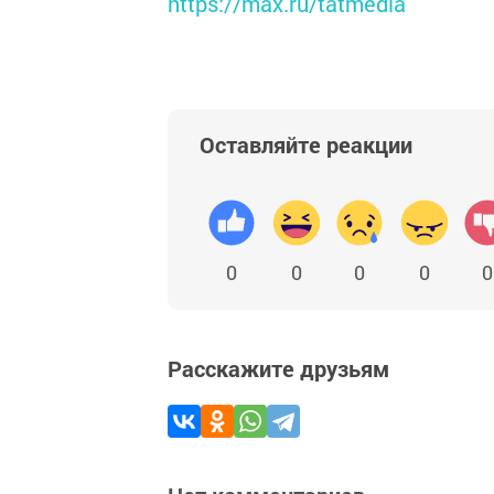
https://max.ru/tatmedia
Оставляйте реакции
0
0
0
0
0
Расскажите друзьям