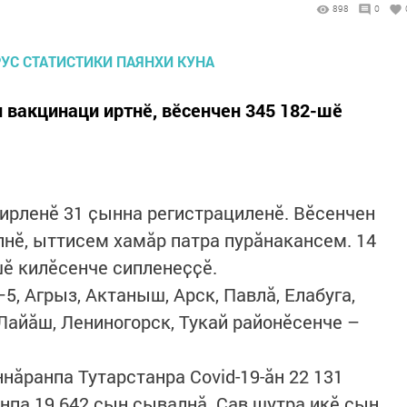
898
0
 вакцинаци иртнӗ, вӗсенчен 345 182-шӗ
чирленӗ 31 ҫынна регистрациленӗ. Вӗсенчен
лнӗ, ыттисем хамӑр патра пурӑнакансем. 14
шӗ килӗсенче сипленеҫҫӗ.
5, Агрыз, Актаныш, Арск, Павлӑ, Елабуга,
Лайӑш, Лениногорск, Тукай районӗсенче –
нӑранпа Тутарстанра Covid-19-ӑн 22 131
нпа 19 642 ҫын сывалнӑ. Ҫав шутра икӗ ҫын