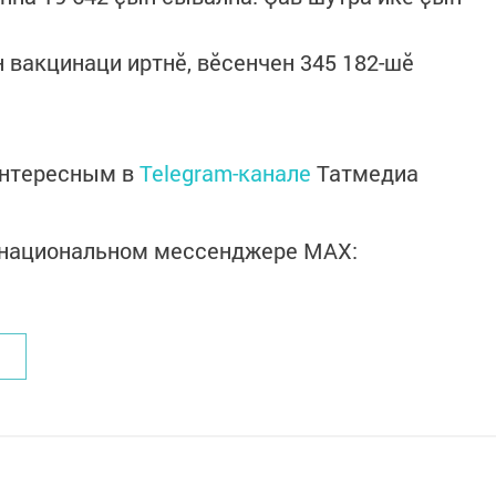
 вакцинаци иртнӗ, вӗсенчен 345 182-шӗ
интересным в
Telegram-канале
Татмедиа
в национальном мессенджере MАХ: