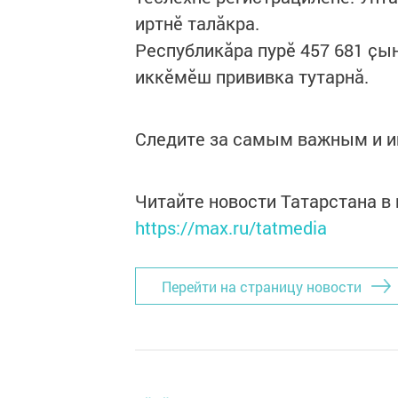
иртнӗ талӑкра.
Республикӑра пурӗ 457 681 ҫын
иккӗмӗш прививка тутарнӑ.
Следите за самым важным и 
Читайте новости Татарстана 
https://max.ru/tatmedia
Перейти на страницу новости