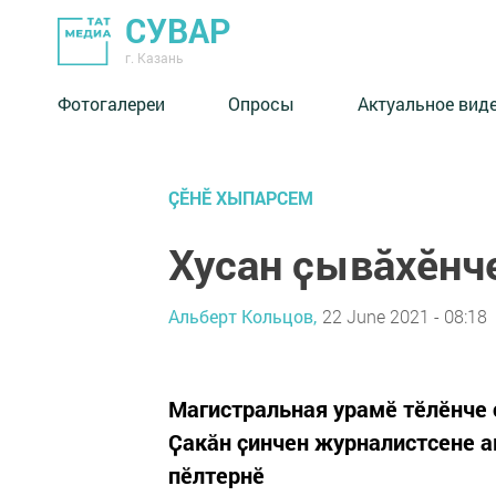
СУВАР
г. Казань
Фотогалереи
Опросы
Актуальное вид
ÇӖНӖ ХЫПАРСЕМ
Хусан ҫывӑхӗнче
Альберт Кольцов,
22 June 2021 - 08:18
Магистральная урамӗ тӗлӗнче 
Ҫакӑн ҫинчен журналистсене а
пӗлтернӗ