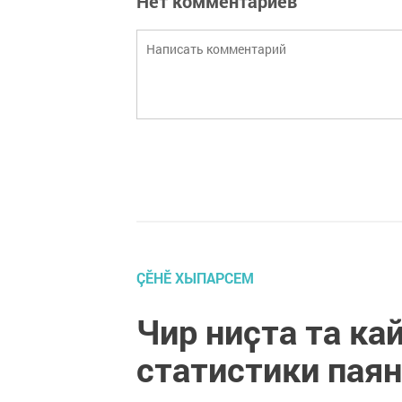
Нет комментариев
ÇӖНӖ ХЫПАРСЕМ
Чир ниҫта та ка
статистики паян