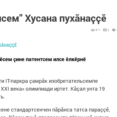
сем" Хусана пухӑнаҫҫӗ
811
0
ӗсем ҫине патентсем илсе ӗлкӗрнӗ
и IT-паркра ҫамрӑк изобретательсемпе
XXI века» олимпиади иртет. Кӑҫал унта 19
ь.
ене стандартсенчен пӑрӑнса татса параҫҫӗ,