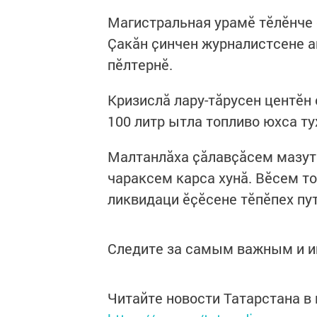
Магистральная урамӗ тӗлӗнче 
Ҫакӑн ҫинчен журналистсене а
пӗлтернӗ.
Кризислӑ лару-тӑрусен центӗн
100 литр ытла топливо юхса тух
Малтанлӑха ҫӑлавҫӑсем мазута
чараксем карса хунӑ. Вӗсем т
ликвидаци ӗҫӗсене тӗпӗпех пу
Следите за самым важным и 
Читайте новости Татарстана 