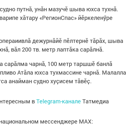
судно путнӑ, унӑн мазучӗ шыва юхса тухнӑ.
варипе хӑтару «РегионСпас» йӗркеленӳре
 операиивлӑ дежурнӑйӗ пӗлтернӗ тӑрӑх, шыва
нӑ, вӑл 200 тв. метр лаптӑка сарӑлнӑ.
 сарӑлма чарнӑ, 100 метр таршшӗ банлӑ
опливо Атӑла юхса тухмассине чарнӑ. Малалла
тса анайман судно хуҫисем тӑвӗҫ.
интересным в
Telegram-канале
Татмедиа
в национальном мессенджере MАХ: