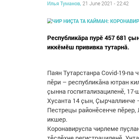
Илья Туманов,
21 June 2021 - 22:42
Республикӑра пурӗ 457 681 ҫын
иккӗмӗш прививка тутарнӑ.
Паян Тутарстанра Covid-19-па 
пӗри – республикӑна ютран ки
ҫынна госпитализациленӗ, 17-
Хусанта 14 ҫын, Ҫырчаллинче –
Пестрецы районӗсенче пӗрер, 
икшер.
Коронавируспа чирлеме пуҫлан
тӗслӗхне регистрациленӗ. Унта