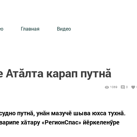
ео
Главная
Видео
 Атӑлта карап путнӑ
1069
0
судно путнӑ, унӑн мазучӗ шыва юхса тухнӑ.
варипе хӑтару «РегионСпас» йӗркеленӳре