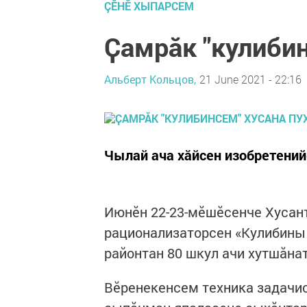
ÇӖНӖ ХЫПАРСЕМ
Ҫамрӑк "кулибин
Альберт Кольцов,
21 June 2021 - 22:16
Чылай ача хӑйсен изобретений
Июнӗн 22-23-мӗшӗсенче Хусант
рационализаторсен «Кулибины 
районтан 80 шкул ачи хутшӑнат
Вӗренекенсем техника задачис