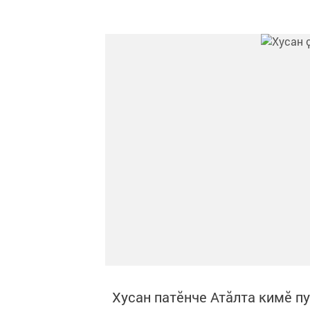
Хусан патӗнче Атӑлта кимӗ п