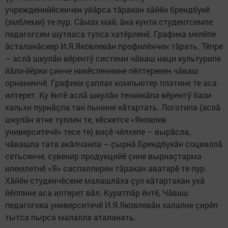
учрежденийӗсенчен уйăрса тăракан хăйӗн брендбукӗ
(эмблеми) те пур. Сăмах май, ăна кунти студентсемпе
педагогсем шутласа тупса хатӗрленӗ. Графика мелӗпе
ăсталанăскер И.Я.Яковлевăн профилӗнчен тăрать. Тӗпре
– аслă шкулăн вӗрентӳ системи чăваш наци культурипе
йăли-йӗрки çинче никӗсленнине пӗлтерекен чăваш
орнаменчӗ. Графики çаплах компьютер платине те аса
илтерет. Ку ӗнтӗ аслă шкулăн техникăпа вӗрентӳ бази
хальхи пурнăçпа тан пынине кăтартать. Логотипа (аслă
шкулăн ятне туллин те, кӗскетсе «Яковлев
университечӗ» тесе те) виçӗ чӗлхепе – вырăсла,
чăвашла тата акăлчанла – çырнă.Брендбукăн социаллă
сетьсенче, сувенир продукцийӗ çине вырнаçтарма
илемлетнӗ «Я» саспаллирен тăракан аватарӗ те пур.
Хăйӗн студенчӗсене малашлăха çул кăтартакан ухă
йӗппине аса илтерет вăл. Куратпăр ӗнтӗ, Чăваш
педагогика университечӗ И.Я.Яковлевăн халалне çирӗп
тытса пырса малалла аталанать.