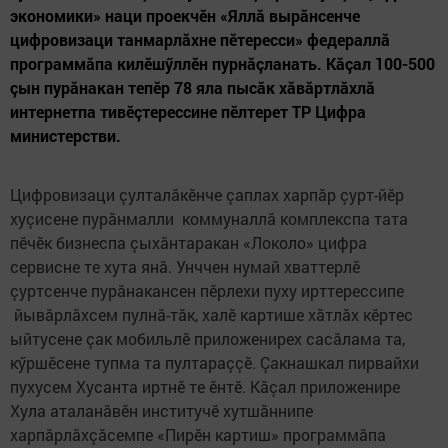
экономики» наци проекчӗн «Яллă вырăнсенче
цифровизаци танмарлăхне пӗтересси» федераллă
программăпа килӗшӳллӗн пурнăçланать. Кăçал 100-500
çын пурăнакан тепӗр 78 яла пысăк хăвăртлăхлă
интернетпа тивӗçтерессине пӗлтерет ТР Цифра
министерстви.
Цифровизаци çулталăкӗнче çаплах харпăр çурт-йӗр
хуçисене пурăнмалли коммуналлă комплекспа тата
пӗчӗк бизнеспа çыхăнтаракан «Локоло» цифра
сервисне те хута янă. Унччен нумай хваттерлӗ
çуртсенче пурăнакансен пӗрлехи пуху ирттерессипе
йывăрлăхсем пулнă-тăк, халӗ картише хăтлăх кӗртес
ыйтусене çак мобильлӗ приложенирех сасăлама та,
кӳршӗсене тупма та пултараççӗ. Çакнашкал пирвайхи
пухусем Хусанта иртнӗ те ӗнтӗ. Кăçал приложенире
Хула аталанăвӗн институчӗ хутшăннипе
харпăрлăхçăсемпе «Пирӗн картиш» программăпа