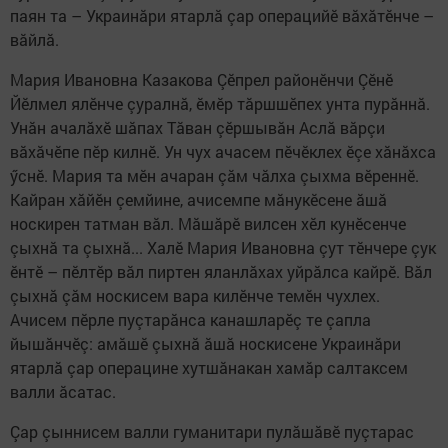
паян та – Украинăри ятарлă çар операцийӗ вăхăтӗнче –
вăйлă.
Мария Ивановна Казакова Çӗпрел районӗнчи Çӗнӗ
Йӗлмел ялӗнче çуралнă, ӗмӗр тăршшӗпех унта пурăннă.
Унăн ачалăхӗ шăпах Тăван çӗршывăн Аслă вăрçи
вăхăчӗпе пӗр килнӗ. Ун чух ачасем пӗчӗклех ӗçе хăнăхса
ӳснӗ. Мария та мӗн ачаран çăм чăлха çыхма вӗреннӗ.
Кайран хăйӗн çемйине, ачисемпе мăнукӗсене ăшă
носкирен татман вăл. Мăшăрӗ вилсен хӗл кунӗсенче
çыхнă та çыхнă... Халӗ Мария Ивановна çут тӗнчере çук
ӗнтӗ – пӗлтӗр вăл пиртен яланлăхах уйрăлса кайрӗ. Вăл
çыхнă çăм носкисем вара килӗнче темӗн чухлех.
Ачисем пӗрле пуçтарăнса канашларӗç те çапла
йышăнчӗç: амăшӗ çыхнă ăшă носкисене Украинăри
ятарлă çар операцине хутшăнакан хамăр салтаксем
валли ăсатас.
Çар çыннисем валли гуманитари пулăшăвӗ пуçтарас