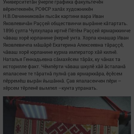
Университетăн ӳнерпе графика факультечӗн
вӗрентекенӗн, РСФСР халăх художникӗн
Н.В.Овчинниковăн пысăк картини вара Иван
Яковлевичăн Раççей обществинчи вырăнне кăтартать.
1896 çулта Чулхулара иртнӗ Пӗтӗм Раççей ярмарккинче
чăваш хорӗ юрланине ӳкернӗ унта. Хорпа юнашар Иван
Яковлевичпа мăшăрӗ Екатерина Алексеевна тăраççӗ,
чăваш хорӗ юрланине курма император хăй килнӗ.
Наталья Геннадьевна сăмахӗсем тăрăх, ку чăнах та
историлле факт. Чӗмпӗрти чăваш шкулӗ хăй ăсталанă
япаласене те тăратнă пулнă çав ярмарккăра, ӗçӗсем
пӗрремӗш вырăн йышăннă. Çав япаласенчен пӗри –
хӗрсем тӗрленӗ вымпел –кунта упранать.