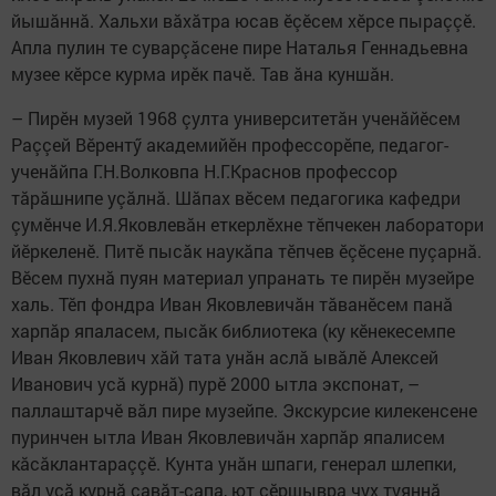
йышăннă. Хальхи вăхăтра юсав ӗçӗсем хӗрсе пыраççӗ.
Апла пулин те суварçăсене пире Наталья Геннадьевна
музее кӗрсе курма ирӗк пачӗ. Тав ăна куншăн.
– Пирӗн музей 1968 çулта университетăн ученăйӗсем
Раççей Вӗрентӳ академийӗн профессорӗпе, педагог-
ученăйпа Г.Н.Волковпа Н.Г.Краснов профессор
тăрăшнипе уçăлнă. Шăпах вӗсем педагогика кафедри
çумӗнче И.Я.Яковлевăн еткерлӗхне тӗпчекен лаборатори
йӗркеленӗ. Питӗ пысăк наукăпа тӗпчев ӗçӗсене пуçарнă.
Вӗсем пухнă пуян материал упранать те пирӗн музейре
халь. Тӗп фондра Иван Яковлевичăн тăванӗсем панă
харпăр япаласем, пысăк библиотека (ку кӗнекесемпе
Иван Яковлевич хăй тата унăн аслă ывăлӗ Алексей
Иванович усă курнă) пурӗ 2000 ытла экспонат, –
паллаштарчӗ вăл пире музейпе. Экскурсие килекенсене
пуринчен ытла Иван Яковлевичăн харпăр япалисем
кăсăклантараççӗ. Кунта унăн шпаги, генерал шлепки,
вăл усă курнă савăт-сапа, ют çӗршывра чух туяннă