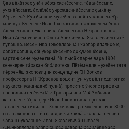
Çав вăхăтрах унăн вӗренекенӗсемпе, тăванӗсемпе,
ученăйсемпе, ăслăлăх учрежденийӗсемпе çыхăну
йӗркеленӗ. Кун йышши музейре харпăр япаласемсӗр
май çук. Ку енӗпе Иван Яковлевичăн мăнукӗсем Анна
Алексеевнăпа Екатерина Алексеевна Некрасовасем,
Иван Алексеевичпа Ольга Алексеевна Яковлевсем питӗ
пулăшнă. Вӗсем Иван Яковлевичăн харпăр япалисене,
савăт-сапине, сăнӳкерчӗксемпе докуменчӗсене,
картинисене музее панă. Чи пысăк парне вара 1904
кӗнекерен тăракан библиотека. Пӗтӗмӗшле музейӗн тата
пӗрремӗш экспозицин концепцине Г.Н.Волков
профессорпа Н.Г.Краснов доцент (ун чух вăл педагогика
наукисен кандидачӗ пулнă), проектне ӳнерпе графика
преподавателӗсем И.И.Григорьевпа М.А.Зобнина
хатӗрленӗ. Уçнă çӗре Иван Яковлевичăн çывăх
тăванӗсем те килнӗ. Хальхи вăхăтра музейре пурӗ 3000
ытла экспонат. Тӗп фондри чи хаклă экспонатсенчен
чăваш букварьне, Иван Яковлевичăн ывăлӗн
А.И.Яковлевăн алăпа çырса хăварнă асаилӗвне аса