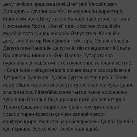
депутачӗсен председателӗ Дмитрий Михайлович
Давыдов, «Купалинка» УАО генеральнăй директорӗ,
Минск облаçӗн Депутатсен Канашӗн депутачӗ Татьяна
Николаевна Ярота, «Антей сад» хресчен хуçалăхӗн
пуçлăхӗ тата Минск облаçӗн Депутатсен Канашӗн
депутачӗ Виктор Иосифович Чеботарь, Минск облаçӗн
Депутатсен Канашӗн депутачӗ, тӗп специалисчӗ Ольга
Васильевна Мишина кӗнӗ. Паллах, Тутарстанра
пурăнакан ентешӗсемпе тӗл пулассине те плана кӗртнӗ.
«Спадчына» обществăлла организацин хастарӗсемпе
Тутарстан Халăхсен Туслăх Çуртӗнче тӗл пулнă. Тӗрлӗ
наци обществисене пӗр çӗрте туслăн хăйсен культурине
аталантарса, йăли-йӗркисене тытса пыма условисем
туса пани Наталья Якубицкаяна питӗ кăсăклантарнă.
Тăван çӗршывне таврăнсан çакăн пек организаци
уçасси пирки ӗçлесси çинчен каларӗ пресс-
конференцире. Ахальтен мар белоруссем Туслăх Çурчӗн
кун йӗркипе, ӗçӗ-хӗлӗпе тӗплӗн паллашнă.