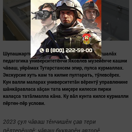
Шупашкарти И.Я.Яковлев ячӗллӗ Чăваш патшалăх
педагогика университетӗнчи Яковлев музейӗнче кашни
чăваш, уйрăмах Тутарстансем эпир, пулса курмаллах.
Экскурсие хуть кам та килме пултарать, тӳлевсӗрех.
Кун валли маларах университетăн вӗрентӳ управленине
шăнкăравласа хăçан тата миçере килесси пирки
калаçса татăлмалла кăна. Ку вăл кунта килсе курмалли
пӗртен-пӗр услови.
2023 çул чăваш тӗнчишӗн çав тери
пӗлтерӗшлӗ: чăваш букварӗн авторӗ