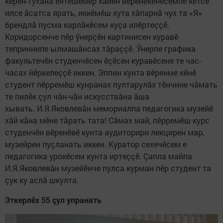
кӗрен-тухана ентешӗмӗр хăйӗн вӗренекенӗсемпе кӗтсе
илсе ăсатса ярать, иккӗмӗш хута хăпарнă чух та «Я»
брендлă пусма карлăкӗсем куçа илӗртеççӗ.
Коридорсенче пӗр ӳнерçӗн картинисен куравӗ
теприннипе ылмашăнсах тăраççӗ. Ӳнерпе графика
факультечӗн студенчӗсен ӗçӗсен куравӗсене те час-
часах йӗркелеççӗ иккен. Эппин кунта вӗренме кӗнӗ
студент пӗрремӗш кунранах пултарулăх тӗнчине чăмать
те пилӗк çул чăн-чăн искусствăна ăша
хывать. И.Я.Яковлевăн мемориалпа педагогика музейӗ
хăй кăна мӗне тăрать тата! Сăмах май, пӗрремӗш курс
студенчӗн вӗренӗвӗ кунта аудиторири лекцирен мар,
музейрен пуçланать иккен. Куратор сехечӗсем е
педагогика урокӗсем кунта иртеççӗ. Çапла майпа
И.Я.Яковлевăн музейӗнче пулса курман пӗр студент та
çук ку аслă шкулта.
Эткерлӗх 55 çул упранать