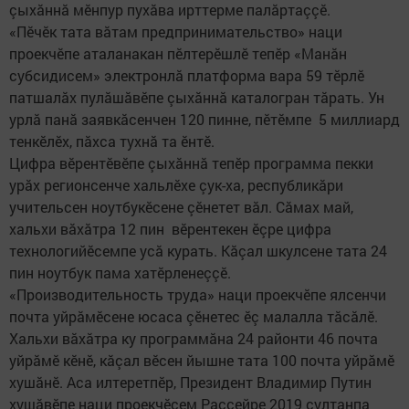
çыхăннă мӗнпур пухăва ирттерме палăртаççӗ.
«Пӗчӗк тата вăтам предпринимательство» наци
проекчӗпе аталанакан пӗлтерӗшлӗ тепӗр «Манăн
субсидисем» электронлă платформа вара 59 тӗрлӗ
патшалăх пулăшăвӗпе çыхăннă каталогран тăрать. Ун
урлă панă заявкăсенчен 120 пинне, пӗтӗмпе 5 миллиард
тенкӗлӗх, пăхса тухнă та ӗнтӗ.
Цифра вӗрентӗвӗпе çыхăннă тепӗр программа пекки
урăх регионсенче хальлӗхе çук-ха, республикăри
учительсен ноутбукӗсене çӗнетет вăл. Сăмах май,
хальхи вăхăтра 12 пин вӗрентекен ӗçре цифра
технологийӗсемпе усă курать. Кăçал шкулсене тата 24
пин ноутбук пама хатӗрленеççӗ.
«Производительность труда» наци проекчӗпе ялсенчи
почта уйрăмӗсене юсаса çӗнетес ӗç малалла тăсăлӗ.
Хальхи вăхăтра ку программăна 24 районти 46 почта
уйрăмӗ кӗнӗ, кăçал вӗсен йышне тата 100 почта уйрăмӗ
хушăнӗ. Аса илтеретпӗр, Президент Владимир Путин
хушăвӗпе наци проекчӗсем Раççейре 2019 çултанпа