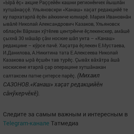
«Ырă ӗç» акцие Раççейӗн кашни регионӗнчех йышлăн
хутшăнаççӗ. Ульяновскри «Канаш» хаçат редакцийӗ те
ку пархатарлă ӗçӗн айккинче юлмарӗ. Мария Ивановнăн
ывăлӗ Николай Александрович Казаков, Ульяновск
облаçӗн Вăрман хӳтӗлев центрӗнче ӗçлекенскер, амăшӗ
çыхнă 30 мăшăр çăм ноские шăп унта – «Канаш»
редакцине – кӳрсе пачӗ. Хаçатра ӗçлекен Е.Мустаева,
И.Данилова, А.Никитина тата Е.Алексеева Николай
Казакова ырă ӗçшӗн тав турӗç. Çывăх вăхăтра ăшă
носкисене ятарлă çар операцине хутшăнакан
(Михаил
салтаксем патне çитерсе парӗç.
САЗОНОВ.«Канаш» хаçат редакцийӗн
сăнӳкерчӗкӗ).
Следите за самым важным и интересным в
Telegram-канале
Татмедиа