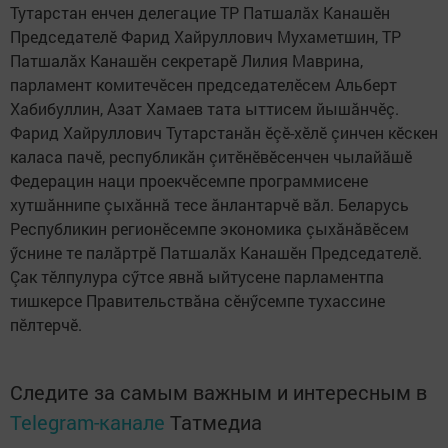
Тутарстан енчен делегацие ТР Патшалăх Канашӗн
Председателӗ Фарид Хайруллович Мухаметшин, ТР
Патшалăх Канашӗн секретарӗ Лилия Маврина,
парламент комитечӗсен председателӗсем Альберт
Хабибуллин, Азат Хамаев тата ыттисем йышăнчӗç.
Фарид Хайруллович Тутарстанăн ӗçӗ-хӗлӗ çинчен кӗскен
каласа пачӗ, республикăн çитӗнӗвӗсенчен чылайăшӗ
Федерацин наци проекчӗсемпе программисене
хутшăннипе çыхăннă тесе ăнлантарчӗ вăл. Беларусь
Республикин регионӗсемпе экономика çыхăнăвӗсем
ӳснине те палăртрӗ Патшалăх Канашӗн Председателӗ.
Çак тӗлпулура сӳтсе явнă ыйтусене парламентпа
тишкерсе Правительствăна сӗнӳсемпе тухассине
пӗлтерчӗ.
Следите за самым важным и интересным в
Telegram-канале
Татмедиа