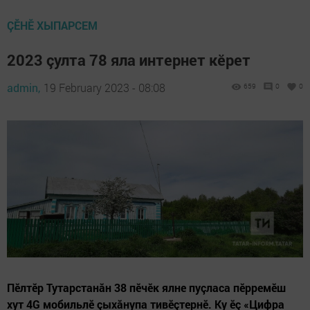
ÇӖНӖ ХЫПАРСЕМ
2023 çулта 78 яла интернет кӗрет
admin,
19 February 2023 - 08:08
659
0
0
Пӗлтӗр Тутарстанăн 38 пӗчӗк ялне пуçласа пӗрремӗш
хут 4G мобильлӗ çыхăнупа тивӗçтернӗ. Ку ӗç «Цифра