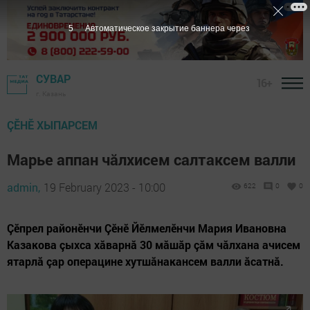
3
Автоматическое закрытие баннера через
СУВАР
16+
г. Казань
ÇӖНӖ ХЫПАРСЕМ
Марье аппан чăлхисем салтаксем валли
admin,
19 February 2023 - 10:00
622
0
0
Çӗпрел районӗнчи Çӗнӗ Йӗлмелӗнчи Мария Ивановна
Казакова çыхса хăварнă 30 мăшăр çăм чăлхана ачисем
ятарлă çар операцине хутшăнакансем валли ăсатнă.