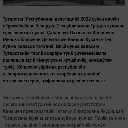
Тутарстан Республикин делегацийӗ 2022 çулхи июлӗн
пӗрремӗшӗнче Беларусь Республикинчи Гродно хулинче
ӗçлӗ визитпа пулнă. Çавăн чух Патшалăх Канашӗпе
Минск облаçӗнчи Депутатсен Канашӗ Хусанта тӗл
пулма калаçса татăлнă. Виçӗ кунра хăнасем
Тутарстанăн тӗрлӗ сферăра тунă çитӗнӗвӗсемпе
паллашса ӗçлӗ тӗлпулусене хутшăнчӗç, килӗшӳсем
турӗç. Хăнасене уйрăмах республикăн
агропромышленность секторӗнчи аталанăвӗ
интереслентернӗ, цифровизаци çӗнӗлӗхӗсем те.
Беларусь Республикин Минск облаçӗн парламент
делегацийӗ (ертӳçи Минск облаçӗн Депутатсен
Канашӗн председателӗ Наталья Викторовна Якубицкая)
Тутарстана ӗçлӗ визитпа виçӗ кун пулчӗç. Пилӗк çынран
тăракан ушкăна Стародорожски районӗн халăх