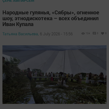
ÇӖНӖ ХЫПАРСЕМ
Народные гулянья, «Сябры», огненное
шоу, этнодискотека – всех объединил
Иван Купала
Татьяна Васильева,
6 July 2026 - 15:56
124
0
0