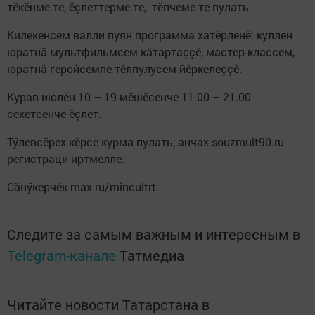
тӗкӗнме те, ӗçлеттерме те, тӗпчеме те пулать.
Килекенсем валли пуян программа хатӗрленӗ: куллен
юратнӑ мультфильмсем кӑтартаççӗ, мастер-классем,
юратнӑ геройсемпе тӗлпулусем йӗркелеççӗ.
Курав июлӗн 10 – 19-мӗшӗсенче 11.00 – 21.00
сехетсенче ӗçлет.
Тӳлевсӗрех кӗрсе курма пулать, анчах souzmult90.ru
регистраци иртмелле.
Сăнӳкерчӗк max.ru/mincultrt.
Следите за самым важным и интересным в
Telegram-канале
Татмедиа
Читайте новости Татарстана в