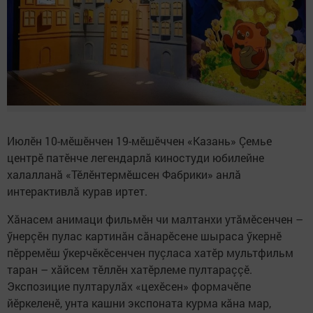
Июлӗн 10-мӗшӗнчен 19-мӗшӗччен «Казань» Çемье
центрӗ патӗнче легендарлӑ киностуди юбилейне
халалланӑ «Тӗлӗнтермӗшсен Фабрики» анлӑ
интерактивлӑ курав иртет.
Хӑнасем анимаци фильмӗн чи малтанхи утăмӗсенчен –
ӳнерçӗн пулас картинăн сăнарӗсене шыраса ӳкернӗ
пӗрремӗш ӳкерчӗкӗсенчен пуçласа хатӗр мультфильм
таран – хăйсем тӗллӗн хатӗрлеме пултараççӗ.
Экспозицие пултарулӑх «цехӗсен» формачӗпе
йӗркеленӗ, унта кашни экспоната курма кӑна мар,