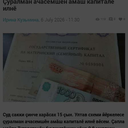
Çуралман ачасемшӗн амăш капиталӗ
илнӗ
Ирина Кузьмина,
6 July 2026 - 11:30
113
0
0
Суд сакки çинче харăсах 15 çын. Ултав схеми йӗркелесе
çуралман ачасемшӗн амăш капиталӗ илнӗ вӗсем. Çапла