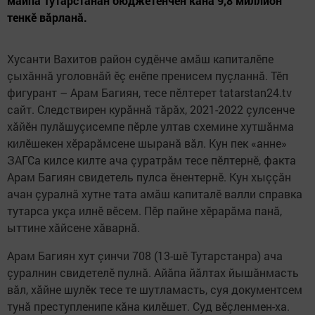
майпа Тутарстанăн бюджетӗнчен кăна 9,8 миллион
тенкӗ вăрланă.
Хусанти Вахитов район судӗнче амăш капиталӗпе
çыхăннă уголовнăй ӗç енӗпе пренисем пуçланнă. Тӗп
фигурант – Арам Багиян, тесе пӗлтерет tatarstan24.tv
сайт. Следствирен курăннă тăрăх, 2021-2022 çулсенче
хăйӗн пулăшуçисемпе пӗрле ултав схемине хутшăнма
килӗшекен хӗрарăмсене шыранă вăл. Кун пек «анне»
ЗАГСа килсе килте ача çуратрăм тесе пӗлтернӗ, факта
Арам Багиян свидетель пулса ӗнентернӗ. Кун хыççăн
ачан çуралнă хутне тата амăш капиталӗ валли справка
тутарса укçа илнӗ вӗсем. Пӗр пайне хӗрарăма панă,
ыттине хăйсене хăварнă.
Арам Багиян хут çинчи 708 (13-шӗ Тутарстанра) ача
çуралнин свидетелӗ пулнă. Айăпа йăлтах йышăнмасть
вăл, хăйне шулӗк тесе те шутламасть, суя документсем
тунă преступленипе кăна килӗшет. Суд вӗçленмен-ха.