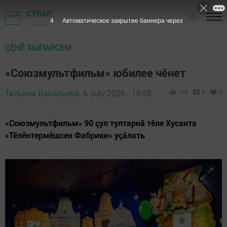
СУВАР
16+
2
Автоматическое закрытие баннера через
г. Казань
ÇӖНӖ ХЫПАРСЕМ
«Союзмультфильм» юбилее чӗнет
Татьяна Васильева,
6 July 2026 - 16:58
125
0
0
«Союзмультфильм» 90 çул тултарнӑ тӗле Хусанта
«Тӗлӗнтермӗшсен Фабрики» уçӑлать