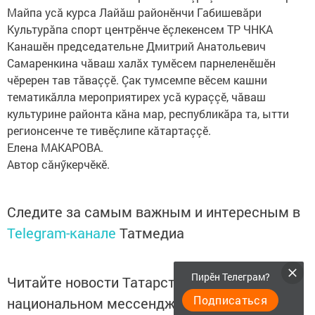
Майпа усă курса Лайăш районӗнчи Габишевăри
Культурăпа спорт центрӗнче ӗçлекенсем ТР ЧНКА
Канашӗн председательне Дмитрий Анатольевич
Самаренкина чăваш халăх тумӗсем парнеленӗшӗн
чӗререн тав тăваççӗ. Çак тумсемпе вӗсем кашни
тематикăлла мероприятирех усă кураççӗ, чăваш
культурине районта кăна мар, республикăра та, ытти
регионсенче те тивӗçлипе кăтартаççӗ.
Елена МАКАРОВА.
Автор сăнӳкерчӗкӗ.
Следите за самым важным и интересным в
Telegram-канале
Татмедиа
Пирӗн Телеграм?
Читайте новости Татарстана в
Подписаться
национальном мессенджере MАХ: