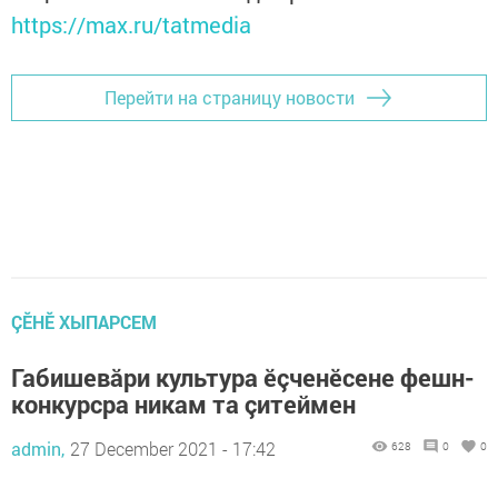
https://max.ru/tatmedia
Перейти на страницу новости
ÇӖНӖ ХЫПАРСЕМ
Габишевăри культура ӗçченӗсене фешн-
конкурсра никам та çитеймен
admin,
27 December 2021 - 17:42
628
0
0