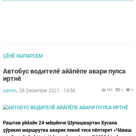
ÇӖНӖ ХЫПАРСЕМ
Автобус водителӗ айăпӗпе авари пулса
иртнӗ
admin,
28 December 2021 - 14:56
583
0
0
Раштав уйӑхӗн 24-мӗшӗнче Шупашкартан Хусана
ҫӳрекен маршрутка аварие лекнӗ тесе пӗлтерет «Чăваш