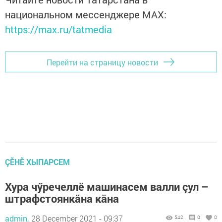
национальном мессенджере MАХ:
https://max.ru/tatmedia
Перейти на страницу новости
ÇӖНӖ ХЫПАРСЕМ
Хура чӳречеллӗ машинасем валли çул –
штрафстоянкăна кăна
admin,
28 December 2021 - 09:37
542
0
0