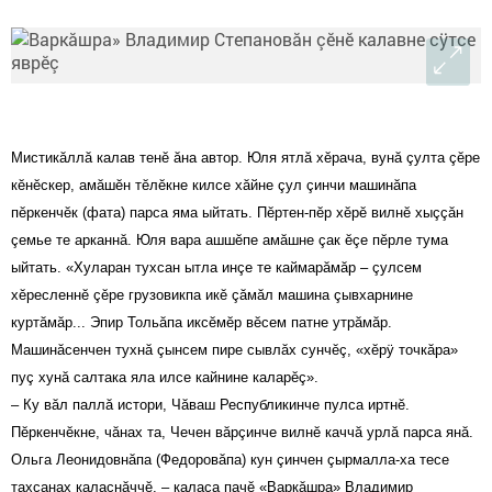
Мистикăллă калав тенĕ ăна автор.
Юля ятлă хĕрача, вунă çулта çĕре
кĕнĕскер, амăшĕн тĕлĕкне килсе хăйне çул çинчи машинăпа
пĕркенчĕк (фата) парса яма ыйтать. Пĕртен-пĕр хĕрĕ вилнĕ хыççăн
çемье те арканнă. Юля вара ашшĕпе амăшне çак ĕçе пĕрле тума
ыйтать. «Хуларан тухсан ытла инçе те каймарăмăр – çулсем
хĕресленнĕ çĕре грузовикпа икĕ çăмăл машина çывхарнине
куртăмăр... Эпир Тольăпа иксĕмĕр вĕсем патне утрăмăр.
Машинăсенчен тухнă çынсем пире сывлăх сунчĕç, «хĕрÿ точкăра»
пуç хунă салтака яла илсе кайнине каларĕç».
– Ку вăл паллă истори, Чăваш Республикинче пулса иртнĕ.
Пĕркенчĕкне, чăнах та, Чечен вăрçинче вилнĕ каччă урлă парса янă.
Ольга Леонидовнăпа (Федоровăпа) кун çинчен çырмалла-ха тесе
тахçанах калаçнăччĕ, – каласа пачĕ «Варкăшра» Владимир