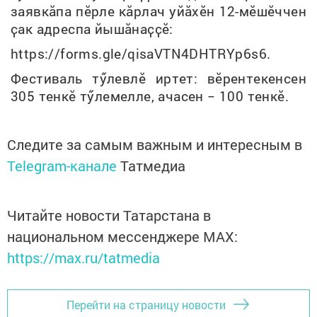
заявкӑпа пӗрле кӑрлач уйӑхӗн 12-мӗшӗччен
ҫак адреспа йышӑнаҫҫӗ:
https://forms.gle/qisaVTN4DHTRYp6s6.
Фестиваль тӳлевлӗ иртет: вӗрентекенсен
305 тенкӗ тӳлемелле, ачасен − 100 тенкӗ.
Следите за самым важным и интересным в
Telegram-канале
Татмедиа
Читайте новости Татарстана в
национальном мессенджере MАХ:
https://max.ru/tatmedia
Перейти на страницу новости