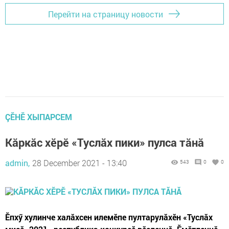
Перейти на страницу новости
ÇӖНӖ ХЫПАРСЕМ
Кăркăс хӗрӗ «Туслăх пики» пулса тăнă
admin,
28 December 2021 - 13:40
543
0
0
Ĕпхӳ хулинче халăхсен илемĕпе пултарулăхĕн «Туслăх