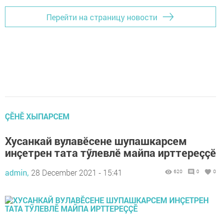
Перейти на страницу новости
ÇӖНӖ ХЫПАРСЕМ
Хусанкай вулавӗсене шупашкарсем
инçетрен тата тӳлевлӗ майпа ирттереççӗ
admin,
28 December 2021 - 15:41
620
0
0