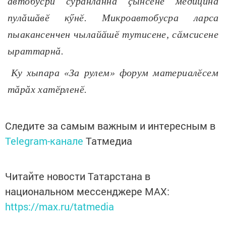
автобусри суранланнӑ ҫынсене мед
ицина
пулăшăвӗ
кӳнӗ.
Микроавтобусра ларса
пыакансенчен ч
ылайӑшӗ тути
се
не, сӑмси
се
не
ыраттарнă.
Ку хыпара «За рулем» форум материалӗсем
тăрăх хатӗрленӗ.
Следите за самым важным и интересным в
Telegram-канале
Татмедиа
Читайте новости Татарстана в
национальном мессенджере MАХ:
https://max.ru/tatmedia