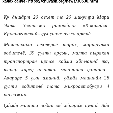
халăх сайчӗ» https://chuvash.org/news/30630.html
Ку ăншăрт 20 сехет те 20 минутра Мари
Элти Звенигово районӗнчи «Кокшайск-
Красногорский» ҫул ҫинче пул
са иртнӗ
.
Малтанлӑха пӗлтернӗ тӑрӑх, маршрутка
водителӗ, 39 ҫулти арҫын, малта пыракан
транспортран иртсе кайма
хăтлан
нӑ та
,
тепӗр
хирӗç пыракан
машинӑпа ҫапӑннӑ.
Аварире 5 ҫын
аманнă
: ҫӑмӑл машинӑн 28
ҫулти водителӗ тата микроавтобусри 4
пассажир.
Ҫӑмӑл машина водителӗ хӗрарӑм пулнӑ. Вӑл