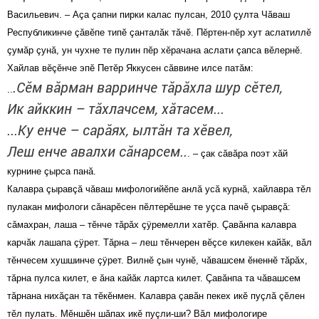
Васильевич. – Аçа çапни пирки калас пулсан, 2010 çулта Чăваш
Республикинче çăвĕпе типĕ çанталăк тăчĕ. Пĕртен-пĕр хут аслатиллĕ
çумăр çунă, ун чухне те пулин пĕр хĕрачана аслати çапса вĕлернĕ.
Хайлав вĕçĕнче эпĕ Петĕр Яккусен сăввине илсе патăм:
.Сĕм вăрман варринче тăрăхла шур сĕтел,
..
Ик айккин – тăхлачсем, хăтасем...
...Ку енче – сарăях, ылтăн та хĕвел,
Леш енче авалхи сăнарсем..
. – çак сăвăра поэт хăй
курнине çырса панă.
Калавра çыравçă чăваш мифологийĕпе анлă усă курнă, хайлавра тĕл
пулакан мифологи сăнарĕсен пĕлтерĕшне те уçса пачĕ çыравçă:
сăмахран, лаша – тĕнче тăрăх çÿремелли хатĕр. Çавăнпа калавра
карчăк лашапа çÿрет. Тăрна – леш тĕнчерен вĕçсе килекен кайăк, вăл
тĕнчесем хушшинче çÿрет. Вилнĕ çын чунĕ, чăвашсем ĕненнĕ тăрăх,
тăрна пулса килет, е ăна кайăк лартса килет. Çавăнпа та чăвашсем
тăрнана нихăçан та тĕкĕнмен. Калавра çавăн пекех икĕ пуçлă çĕлен
тĕл пулать. Мĕншĕн шăпах икĕ пуçли-ши? Вăл мифологире