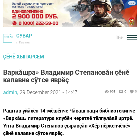
СУВАР
16+
г. Казань
ÇӖНӖ ХЫПАРСЕМ
Варкăшра» Владимир Степановăн çĕнĕ
калавне сÿтсе яврĕç
admin,
29 December 2021 - 14:47
908
0
0
Раштав уйăхĕн 14-мĕшĕнче Чăваш наци библиотекинче
«Варкăш» литература клубĕн черетлĕ тĕлпулăвӗ иртрĕ.
Унта Владимир Степанов çыравçăн «Хĕр пĕркенчĕкĕ»
çĕнĕ калавне сÿтсе яврĕç.