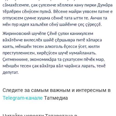
сăмахӗсемпе, çак çулсенче хӗллехи кану пирки Думăра
тӗрлӗрен сӗнӳсем пулнă. Вӗсене майри уявсем патне е
отпусксем çумне хушма сӗннӗ тата ытти те. Анчах та
мӗн пур идея хальлӗхе сӗнӳ шайӗнче çеç çӳреççӗ.
Жириновский шучӗпе Çӗнӗ çулхи каникулсем
вăхăтӗнче вилеслӗх шайӗ çӗршывра питӗ хăпарса
каять, мӗншӗн тесен алкоголь ӗçесси ӳсет, килти
преступленисен, хирӗçӳсен шучӗ нумайланать.
Çитменнине, экономикăра та çухатусем пӗчӗк мар,
мӗншӗн тесен çак вăхăтра вăл чарăнса ларать, тенӗ
депутат.
Следите за самым важным и интересным в
Telegram-канале
Татмедиа
Читайте новости Татарстана в