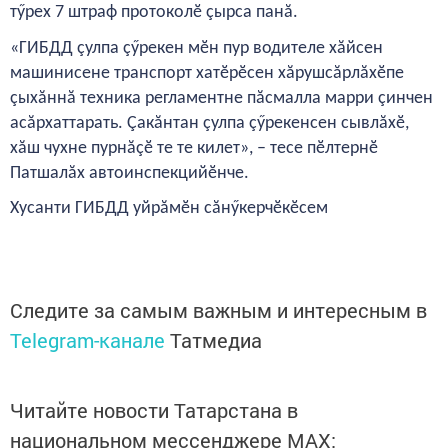
тӳрех 7 штраф протоколӗ çырса панă.
«ГИБДД çулпа çӳрекен мӗн пур водителе хăйсен
машинисене транспорт хатӗрӗсен хăрушсăрлăхӗпе
çыхăннă техника регламентне пăсмалла марри çинчен
асăрхаттарать. Çакăнтан çулпа çӳрекенсен сывлăхӗ,
хăш чухне пурнăçӗ те те килет», – тесе пӗлтернӗ
Патшалăх автоинспекцийӗнче.
Хусанти ГИБДД уйрăмӗн сăнӳкерчӗкӗсем
Следите за самым важным и интересным в
Telegram-канале
Татмедиа
Читайте новости Татарстана в
национальном мессенджере MАХ: