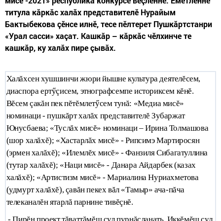
мисĕ -2021» республика конкурсĕ вĕçленнĕ. Ĕмĕтленнĕ
титула кăркăс халăх представителĕ Нурайым
Бактыбекова çĕнсе илнĕ, тесе пӗлтерет Пушкăртстанри
«Урал сасси» хаçат. Кашкăр – кăркăс чӗлхинче те
кашкăр, ку халăх пире çывăх.
Халăхсен хушшинчи жюри йышне культура деятелĕсем,
диаспора ертӳçисем, этнографсемпе историксем кĕнĕ.
Вĕсем çакăн пек пĕтĕмлетӳсем тунă:
«Медиа мисĕ»
номинаци - пушкăрт халăх представителĕ Зубаржат
Юнусбаева;
«Туслăх мисĕ» номинаци – Ирина Толмашова
(шор халăхĕ);
«Хастарлăх мисĕ» - Рипсимэ Мартиросян
(эрмен халăхĕ);
«Илемлĕх мисĕ» - Фанзиля Сибагатуллина
(тутар халăхĕ);
«Наци мисĕ» - Данара Айдарбек (казах
халăхĕ);
«Артистизм мисĕ» - Мариалина Нуриахметова
(удмурт халăхĕ), çавăн пекех вăл «Тамыр» ача-пăча
телеканалĕн ятарлă парнине тивĕçнĕ.
- Пирĕн проект тăваттăмĕш çул пурнăçланать. Иккĕмĕш çул