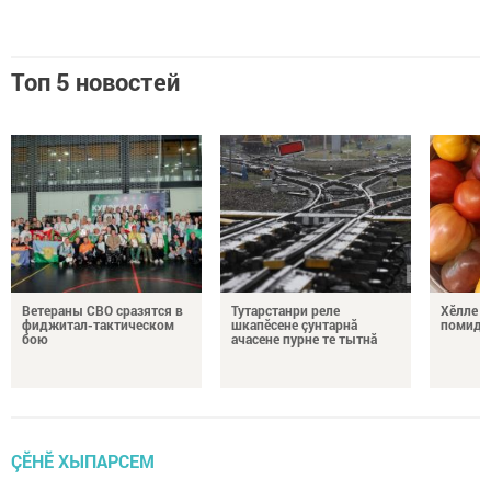
Топ 5 новостей
Ветераны СВО сразятся в
Тутарстанри реле
Хӗлле в
фиджитал-тактическом
шкапӗсене çунтарнă
помидо
бою
ачасене пурне те тытнă
ÇӖНӖ ХЫПАРСЕМ