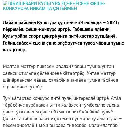
Лайăш районӗн Культура çуртӗнче «Этномода – 2021»
пӗрремӗш фешн-конкурс иртрӗ. Габишево ялӗнчи
Культурăпа спорт центрӗ унта питӗ хастар хутшăнчӗ.
Габишевăсем сцена çине виçӗ хутчен тухса чăваш тумне
кăтартрӗç.
Малтан маттур пикесем авалхи чăваш тумне, унтан
хальхи стильпе çӗленисене кăтартрӗç. Унтан маттур
шăпăрлансем чăваш халăхӗн ача-пăча тумне тăхăнса
сцена çине тухрӗç.
Тум кăтартас конкурс питӗ пуян, интереслӗ иртрӗ. Атăл
тăрăхӗнче пурăнакан ытти халăхсен тумӗсемпе сцена
çине тухакансем çине пăхма та питӗ кăсăклă пулчӗ.
Çапах та габишевăсене çитекен пулмарӗ ку ăмăртура –
вӗсем хисеплӗ 1-мӗш вырăна тивӗçрӗç. Саламлатпăр!