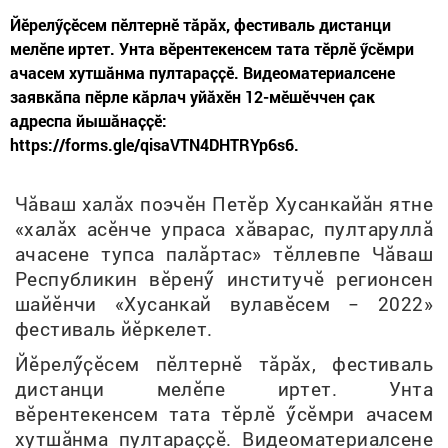
Йӗрелӳҫӗсем пӗлтернӗ тӑрӑх, фестиваль дистанци
мелӗпе иртет. Унта вӗрентекенсем тата тӗрлӗ ӳсӗмри
ачасем хутшӑнма пултараҫҫӗ. Видеоматериалсене
заявкӑпа пӗрле кӑрлач уйӑхӗн 12-мӗшӗччен ҫак
адреспа йышӑнаҫҫӗ:
https://forms.gle/qisaVTN4DHTRYp6s6.
Чӑваш халӑх поэчӗн Петӗр Хусанкайӑн ятне
«халӑх асӗнче упраса хӑварас, пултаруллӑ
ачасене тупса палӑртас» тӗллевпе Чӑваш
Республикин вӗренӳ институчӗ регионсен
шайӗнчи «Хусанкай вулавӗсем − 2022»
фестиваль йӗркеле
т
.
Йӗрелӳҫӗсем пӗлтернӗ тӑрӑх, фестиваль
дистанци мелӗпе иртет. Унта
вӗрентекенсем тата тӗрлӗ ӳсӗмри ачасем
хутшӑнма пултараҫҫӗ. Видеоматериалсене