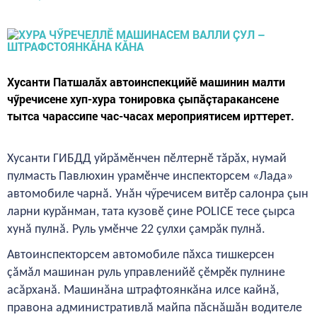
Хусанти Патшалăх автоинспекцийӗ машинин малти
чӳречисене хуп-хура тонировка çыпăçтаракансене
тытса чарассипе час-часах мероприятисем ирттерет.
Хусанти ГИБДД уйрăмӗнчен пӗлтернӗ тăрăх, нумай
пулмасть Павлюхин урамӗнче инспекторсем «Лада»
автомобиле чарнă. Унăн чӳречисем витӗр салонра çын
ларни курăнман, тата кузовӗ çине POLICE тесе çырса
хунă пулнă. Руль умӗнче 22 çулхи çамрăк пулнă.
Автоинспекторсем автомобиле пăхса тишкерсен
çăмăл машинан руль управленийӗ çӗмрӗк пулнине
асăрханă. Машинăна штрафтоянкăна илсе кайнă,
правона административлă майпа пăснăшăн водителе