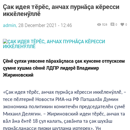
Çак идея тӗрӗс, анчах пурнăçа кӗресси
иккӗленӳллӗ
admin,
28 December 2021 - 12:46
526
0
0
Çӗнӗ çулхи уявсене пăрахăçласа çак кунсене отпусксем
çумне хушма сӗннӗ ЛДПР лидерӗ Владимир
Жириновский
«Çак идея тӗрӗс, анчах пурнăçа кӗресси иккӗленӳллӗ, –
тесе пӗлтернӗ Новости РИА-на РФ Патшалăх Думин
экономика политикин комитечӗн председателӗн çумӗ
Михаил Делягин. – Жириновский идеи тӗрӗс, анчах та
вăл ăна ӗнтӗ 18 çул калать, çавăнпа та çак шухăш
пурнăçланасси пирки шутлама иртерех». Ун