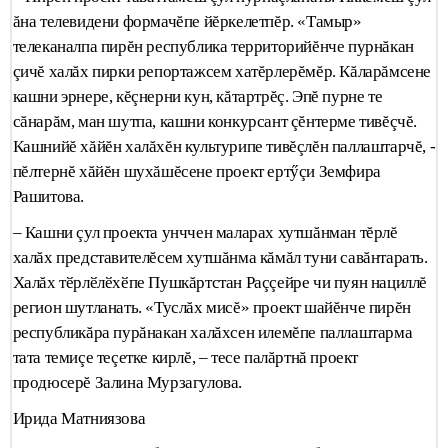
ăна телевидени формачĕпе йĕркелетпĕр. «Тамыр»
телеканалпа пирĕн республика территорийĕнче пурнăкан
çичĕ халăх пирки репортажсем хатĕрлерĕмĕр. Кăларăмсене
кашни эрнере, кĕçнерни кун, кăтартрĕç. Эпĕ пурне те
сăнарăм, ман шутпа, кашни конкурсант çĕнтерме тивĕçчĕ.
Кашнийĕ хăйĕн халăхĕн культурипе тивĕçлĕн паллаштарчĕ, -
пĕлтернĕ хăйĕн шухăшĕсене проект ертӳçи Земфира
Рашитова.
– Кашни çул проекта унччен маларах хутшăнман тĕрлĕ
халăх представителĕсем хутшăнма кăмăл туни савăнтарать.
Халăх тӗрлӗлӗхӗпе Пушкăртстан Раççейре чи пуян нациллĕ
регион шутланать. «Туслăх мисĕ» проект шайĕнче пирĕн
республикăра пурăнакан халăхсен илемĕпе паллаштарма
тата темиçе теçетке кирлĕ, – тесе палăртнă проект
продюсерĕ Залина Мурзагулова.
Ирида Матниязова