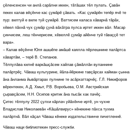
çĕленсенсен чи анлă сарăлни иккен, тăтăшах тĕл пулать. Çавăн
пекех калав вĕçĕнче кас çумăрĕ çăвать. «Кас çумăрĕн тепĕр ячĕ те
пур: вилтуй е виле туй çумăрĕ. Ваттисем каласа хăварнă тăрăх,
хĕвел пăхнă чух çумăр çунă вăхăтра пулса иртет иккен вăл. Масар
çинчисем, леш тĕнчерисем, хĕвеллĕ çумăр айĕнче туй тăваççĕ тет
вара».
– Калав вĕçĕнче Юля ашшĕпе амăшĕ каялла пĕрлешнине палăртса
хăвартăм, – терĕ В. Степанов.
Тĕлпулăва килнĕ варкăшçăсем хайлав çăмăллăн вуланнине
палăртрĕç. Чăваш культурине, йăла-йĕркине тавçăрсах кайман çынна
ăна ăнланма йывăртарах пулнине те асăрхаттарчĕç. Г.Л. Никифоров
вĕрентекен, А.Д. Хмыт, Р.В. Воробьева, О.М. Австрийская
çыравçăсем, Н.Н. Осипов критик ăна пысăк хак пачĕç.
Çитес тĕлпулу 2022 çулхи кăрлач уйăхĕнче иртĕ, ун чухне
Владислав Николаевăн «Кăшăлвирус» кĕнекине пăхса тухма
палăртнă. Вăл кăçал Чăваш кĕнеке издательствинче пичетленнӗ.
Чăваш наци библиотекин пресс-служби.