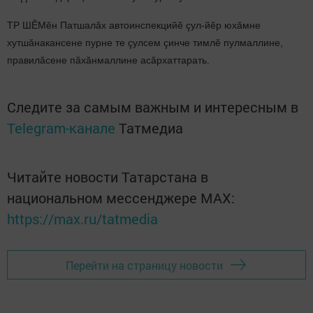
ТР ШӖМӗн Патшалăх автоинспекцийӗ çул-йӗр юхăмне
хутшăнакансене пурне те çулсем çинче тимлӗ пулмаллине,
правилăсене пăхăнмаллине асăрхаттарать.
Следите за самым важным и интересным в
Telegram-канале
Татмедиа
Читайте новости Татарстана в
национальном мессенджере MАХ:
https://max.ru/tatmedia
Перейти на страницу новости