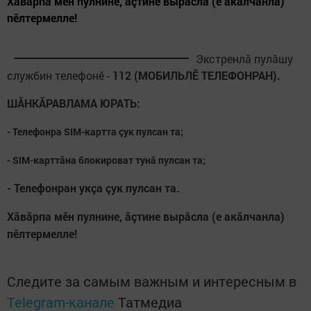
Хăвăрпа мӗн пулнине, ăçтине вырăсла (е акăлчанла)
пӗлтермелле!
Экстренлă пулăшу
службин телефонӗ -
112 (МОБИЛЬЛӖ ТЕЛЕФОНРАН).
ШĂНКĂРАВЛАМА ЮРАТЬ:
- Телефонра SIM-картта çук пулсан та;
- SIM-карттăна блокироват тунă пулсан та;
- Телефонран укçа çук пулсан та.
Хăвăрпа мӗн пулнине, ăçтине вырăсла (е акăлчанла)
пӗлтермелле!
Следите за самым важным и интересным в
Telegram-канале
Татмедиа