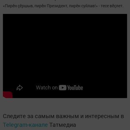
«Пирӗн çӗршыв, пирӗн Президент, пирӗн суйлав!» - тесе вӗçлет.
Следите за самым важным и интересным в
Telegram-канале
Татмедиа