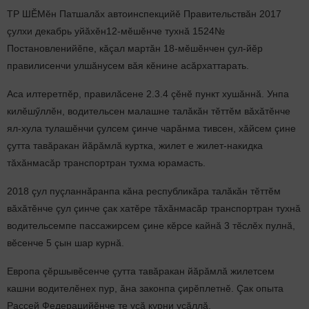
ТР ШӖМӗн Патшалăх автоинспекцийӗ Правительствăн 2017
çулхи декабрь уйăхӗн12-мӗшӗнче тухнă
1524№
Постановленийӗпе,
кăçал мартăн 18-мӗшӗнчен çул-йӗр
правилисенчи улшăнусем вăя кӗнине асăрхаттарать.
Аса илтеретпӗр, правилăсене 2.3.4 çӗнӗ пункт хушăннă. Унпа
килӗшӳллӗн, водительсен малашне талăкăн тӗттӗм вăхăтӗнче
ял-хула тулашӗнчи çулсем çинче чарăнма тивсен, хăйсем çине
çутта тавăракан йăрăмлă куртка, жилет е жилет-накидка
тăхăнмасăр транспортран тухма юрамасть.
2018 çул пуçланнăранпа кăна республикăра талăкăн тӗттӗм
вăхăтӗнче çул çинче çак хатӗре тăхăнмасăр транспортран тухнă
водительсемпе пассажирсем çине кӗрсе кайнă 3 тӗслӗх пулнă,
вӗсенче 5 çын шар курнă.
Европа çӗршывӗсенче çутта тавăракан йăрăмлă жилетсем
кашни водителӗнех пур, ăна законпа çирӗплетнӗ. Çак опыта
Раççей Федерацийӗнче те усă курни усăллă.