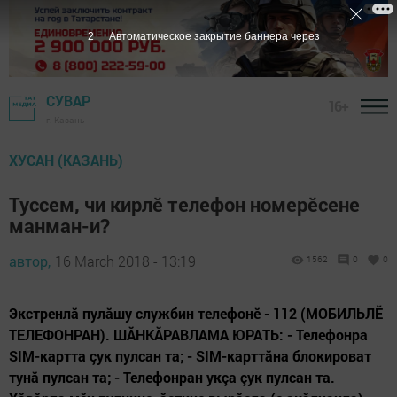
1
Автоматическое закрытие баннера через
СУВАР
16+
г. Казань
ХУСАН (КАЗАНЬ)
Туссем, чи кирлӗ телефон номерӗсене
манман-и?
автор,
16 March 2018 - 13:19
1562
0
0
Экстренлă пулăшу службин телефонӗ - 112 (МОБИЛЬЛӖ
ТЕЛЕФОНРАН). ШĂНКĂРАВЛАМА ЮРАТЬ: - Телефонра
SIM-картта çук пулсан та; - SIM-карттăна блокироват
тунă пулсан та; - Телефонран укçа çук пулсан та.