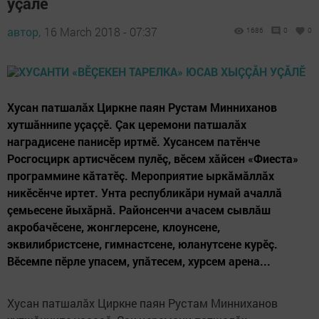
уçăлӗ
автор,
16 March 2018 - 07:37
1686
0
0
Хусан патшалăх Циркне паян Рустам Минниханов
хутшăннипе уçаççӗ. Çак церемони патшалăх
наградисене панисӗр иртмӗ. Хусансем патӗнче
Росгосцирк артисчӗсем пулӗç, вӗсем хăйсен «Фиеста»
программине кăтатӗç. Мероприятие ыркăмăллăх
никӗсӗнче иртет. Унта республикăри нумай ачаллă
çемьесене йыхăрнă. Районсенчи ачасем сывлăш
акробачӗсене, жонглерсене, клоунсене,
эквилибристсене, гимнастсене, юланутсене курӗç.
Вӗсемпе пӗрле упасем, упăтесем, хурсем арена...
Хусан патшалăх Циркне паян Рустам Минниханов