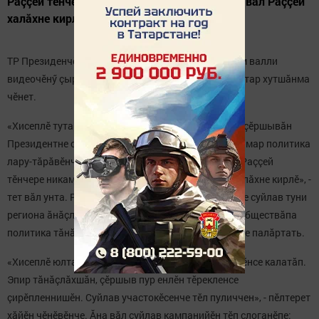
Раççей тӗнчере никама та кирлӗ мар, анчах вăл Раççей
халăхне кирлӗ», - тет вăл унта....
ТР Президенчӗ Р. Минниханов Тутарстан çыннисем валли
видеочӗнӳ çыртарчӗ. Вăл унта халăха суйлава хастар хутшăнма
чӗнет.
«Хисеплӗ тутарстансем! Мартăн 18-мӗшӗнче эпир çӗршывăн
Президентне суйлатпăр. Суйлав кампанийӗ çăмăл мар политика
лару-тăрăвӗнче иртет. Вăйлă, çӗнӗрен вăй илекен Раççей
тӗнчере никама та кирлӗ мар, анчах вăл Раççей халăхне кирлӗ», -
тет вăл унта. Рустам Нургалиевич хăйӗн сăмахӗнче суйлав туни
региона ăнăçлă аталанма май панине, нумайăшӗ обществăпа
политика тăнăçлăхне сыхласа хăварасшăн пулнине палăртать.
«Хисеплӗ юлташсем, суйлава активлă хутшăнма чӗнсе калатăп.
Эпир тăнăçлăхшăн, çӗршыв пур енлӗн тӗрекленсе
çирӗпленнишӗн. Суйлав участокӗсенче тӗл пуличчен», - пӗлтерет
хăйӗн чӗнӗвӗнче. Ăна вăл суйлав кампанийӗн тӗп слоганӗпе: