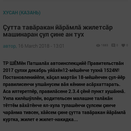
ХУСАН (КАЗАНЬ)
Çутта тавăракан йăрăмлă жилетсăр
машинаран çул çине ан тух
автор,
16 March 2018 - 13:01
1683
0
0
ТР ШӖМӗн Патшалăх автоинспекцийӗ Правительствăн
2017 çулхи декабрь уйăхӗн12-мӗшӗнче тухнă 1524№
Постановленийӗпе, кăçал мартăн 18-мӗшӗнчен çул-йӗр
правилисенчи улшăнусем вăя кӗнине асăрхаттарать.
Аса илтеретпӗр, правилăсене 2.3.4 çӗнӗ пункт хушăннă.
Унпа килӗшӳллӗн, водительсен малашне талăкăн
тӗттӗм вăхăтӗнче ял-хула тулашӗнчи çулсем çинче
чарăнма тивсен, хăйсем çине çутта тавăракан йăрăмлă
куртка, жилет е жилет-накидка...