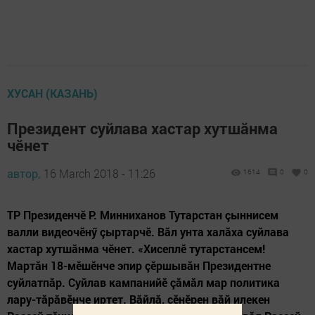
ХУСАН (КАЗАНЬ)
Президент суйлава хастар хутшăнма
чӗнет
автор,
16 March 2018 - 11:26
1614
0
0
ТР Президенчӗ Р. Минниханов Тутарстан çыннисем
валли видеочӗнӳ çыртарчӗ. Вăл унта халăха суйлава
хастар хутшăнма чӗнет. «Хисеплӗ тутарстансем!
Мартăн 18-мӗшӗнче эпир çӗршывăн Президентне
суйлатпăр. Суйлав кампанийӗ çăмăл мар политика
лару-тăрăвӗнче иртет. Вăйлă, çӗнӗрен вăй илекен