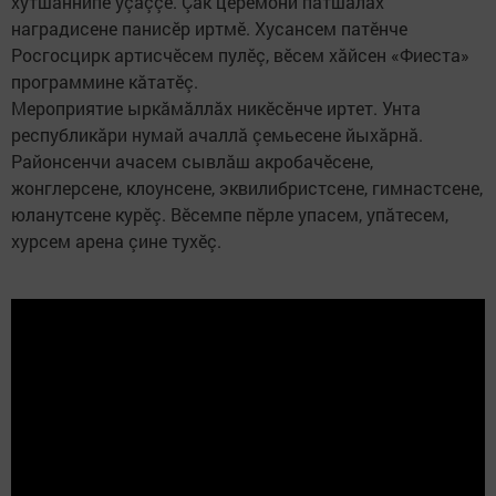
хутшăннипе уçаççӗ. Çак церемони патшалăх
наградисене панисӗр иртмӗ. Хусансем патӗнче
Росгосцирк артисчӗсем пулӗç, вӗсем хăйсен «Фиеста»
программине кăтатӗç.
Мероприятие ыркăмăллăх никӗсӗнче иртет. Унта
республикăри нумай ачаллă çемьесене йыхăрнă.
Районсенчи ачасем сывлăш акробачӗсене,
жонглерсене, клоунсене, эквилибристсене, гимнастсене,
юланутсене курӗç. Вӗсемпе пӗрле упасем, упăтесем,
хурсем арена çине тухӗç.