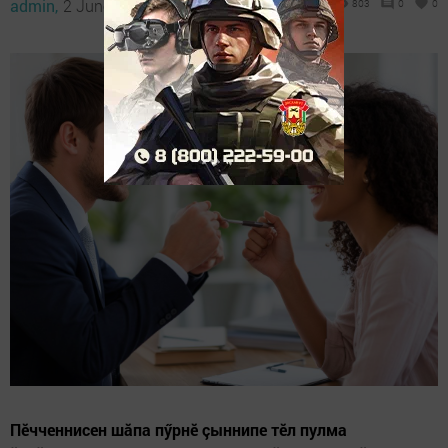
admin,
2 June 2025 - 09:18
803
0
0
Пӗчченнисен шăпа пӳрнӗ çыннипе тӗл пулма