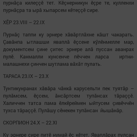
пурнăçа килеççӗ тет. Кӗçнерникун ӗçре те, кулленхи
пурнăçра та ырă хыпарсем кӗтеççӗ сире.
ХӖР 23.VIII – 22.IX
Пурнăç таппи ку эрнере хăвăртлăхне кăшт чакарать.
Çавăнпа ытлашши яваплă ӗçсене кӳлӗнмелле мар,
документсем çине çитес эрнере алă пуссан аванрах
пулӗ. Канмалли кунсенче пӗччен ларса иртни-
малашнехи çинчен шутлама вăхăт пулать.
ТАРАСА 23.IX – 23.X
Тунтикунранах хăвăра чăнкă карусельти пек туятăр –
пулăмсем, ӗçсем, ăнсăртсем тупăнсах тăраççӗ.
Халиччен татса пама ӗлкӗреймен ыйтусем çивӗччӗн
тухса тăраççӗ. Пулăшу сӗнекен тупăнсан йышăнăр.
СКОРПИОН 24.X – 22.XI
Ку эрнере сире питӗ нумай ӗç кӗтет. Яваплăрах пулсан