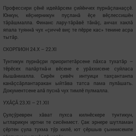
Профессири çӗнӗ идейăрсем çийӗнчех пурнăçланаççӗ.
Юнкун, кӗçнерникун пуçланă ӗçе вӗçлессишӗн
тăрăшмалла. Финанс лару-тăрăвӗ тăнăç, анчах хаклă
япала туяннă чух «çиччӗ виç те пӗрре кас» тенине асра
тытăр.
СКОРПИОН 24.X – 22.XI
Тунтикун пурнăçри приоритетăрсене пăхса тухатăр –
тӗрӗсех палăртнă-и вӗсене е урăххисене суйласа
йышăнмалла. Сирӗн çивӗч интуици тахçантанпа
канăçсăрлантаракан ыйтăва татса пама пулăшать.
Документсене алă пуснă чух тимлӗ пулмалла.
УХĂÇĂ 23.XI – 21.XII
Çулçӳреврен хăват пухса килнӗскере тунтикун,
ытларикун иртни те сисӗнмест. Çак эрнере шутламан
çӗртен çула тухма тӳр килӗ, ют çӗршыв çыннисемпе