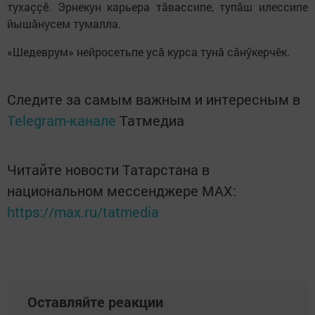
тухаççӗ. Эрнекун карьера тăвассипе, тупăш илессипе
йышăнусем тумалла.
«Шедеврум» нейросетьпе усă курса тунă сăнӳкерчӗк.
Следите за самым важным и интересным в
Telegram-канале
Татмедиа
Читайте новости Татарстана в
национальном мессенджере MАХ:
https://max.ru/tatmedia
Оставляйте реакции