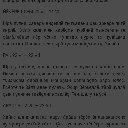
шăпрах пулни сирӗн авторитета сыхласа хăварӗ.
ЙӖКӖРЕШСЕМ 21.V – 21.VI
Ырă пулни, хăвăра виçеллӗ тыткалани çак эрнере питӗ
кирлӗ. Эсир халиччен хирӗçсе пурăннă çынсемпе те
çăмăллăнах пӗр чӗлхе тупатăр, пурне те пулăшма
васкатăр. Паллах, эсир ырă туни манăçмасть, ӗненӗр.
РАК 22.VI – 22.VII
Юрату вăхăчӗ, савнă çынпа тӗл пулма ăнăçлă эрне.
Нимӗн япăххи çинчен те ан шутлăр, хальхи çепӗç
туйăмсем сирӗншӗн манăçми савăнăçпа асра юлӗç.
Ӗçӗрте те йăлт аван пулать. Эсир йӗркеллӗ, тăрăшуллă
çын пулнине тивӗçлипе хаклӗç. Тен, шалу та ӳсӗ.
АРĂСЛАН 2.VII – 22.VIII
Хăйне шанакансене, лару-тăрăва тӗрӗс ăнланакансене
ку эрнере çитӗнӳ кӗтет. Çак кунсенче тӗлӗкре курнисем