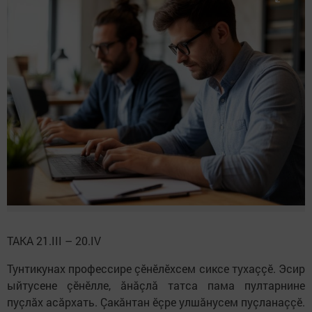
ТАКА 21.III – 20.IV
Тунтикунах профессире çӗнӗлӗхсем сиксе тухаççӗ. Эсир
ыйтусене çӗнӗлле, ăнăçлă татса пама пултарнине
пуçлăх асăрхать. Çакăнтан ӗçре улшăнусем пуçланаççӗ.