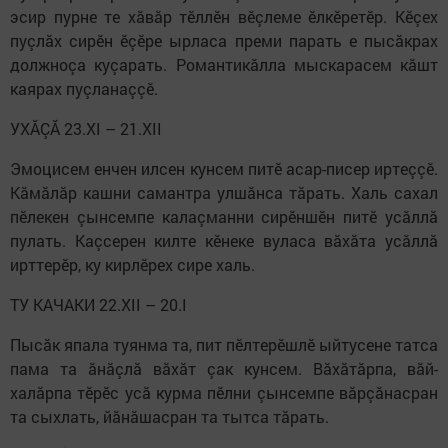
эсир пурне те хăвăр тӗллӗн вӗçлеме ӗлкӗретӗр. Кӗçех
пуçлăх сирӗн ӗçӗре ырласа преми парать е пысăкрах
должноçа куçарать. Романтикăлла мыскарасем кăшт
каярах пуçланаççӗ.
УХĂÇĂ 23.XI – 21.XII
Эмоцисем енчен илсен кунсем питӗ асар-писер иртеççӗ.
Кăмăлăр кашни самантра улшăнса тăрать. Халь сахал
пӗлекен çынсемпе калаçманни сирӗншӗн питӗ усăллă
пулать. Каçсерен килте кӗнеке вуласа вăхăта усăллă
ирттерӗр, ку кирлӗрех сире халь.
ТУ КАЧАКИ 22.XII – 20.I
Пысăк япала туянма та, пит пӗлтерӗшлӗ ыйтусене татса
пама та ăнăçлă вăхăт çак кунсем. Вăхăтăрпа, вăй-
халăрпа тӗрӗс усă курма пӗлни çынсемпе вăрçăнасран
та сыхлать, йăнăшасран та тытса тăрать.