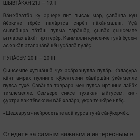
ШЫВТĂКАН 21.I – 19.II
Вăй-хăватăр ку эрнере пит пысăк мар, çавăнпа кун
йӗркине тӗрӗс палăртса çирӗп пăхăнмалла. Уçă
сывлăшра тăтăш пулма тăрăшăр, çывăх çынсемпе
ытларах вăхăт ирттерӗр. Канмалли кунсенче тунă ӗçсем
ăс-хакăл аталанăвӗшӗн усăллă пулӗç.
ПУЛĂСЕМ 20.II – 20.III
Çынсемпе хутшăннă чух асăрхануллă пулăр. Калаçура
кăнттамрах пулнипе кӳрентерни хăвăршăн ӳкӗнмелле
пулса тухӗ. Çавăнпа таврара мӗн пулса иртнине лайăх
тимлемелле. Çемьере сиксе тухакан ыйтусем, кил-
çуртри вак-тӗвексем вăй-халăра, укçа-тенкӗре илӗç.
«Шедеврум» нейросетьпе асă курса тунă сăнӳкерчӗк.
Следите за самым важным и интересным в