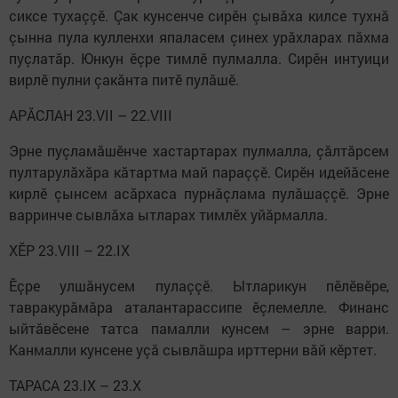
сиксе тухаççӗ. Çак кунсенче сирӗн çывăха килсе тухнă
çынна пула кулленхи япаласем çинех урăхларах пăхма
пуçлатăр. Юнкун ӗçре тимлӗ пулмалла. Сирӗн интуици
вирлӗ пулни çакăнта питӗ пулăшӗ.
АРĂСЛАН 23.VII – 22.VIII
Эрне пуçламăшӗнче хастартарах пулмалла, çăлтăрсем
пултарулăхăра кăтартма май параççӗ. Сирӗн идейăсене
кирлӗ çынсем асăрхаса пурнăçлама пулăшаççӗ. Эрне
варринче сывлăха ытларах тимлӗх уйăрмалла.
ХӖР 23.VIII – 22.IX
Ӗçре улшăнусем пулаççӗ. Ытларикун пӗлӗвӗре,
тавракурăмăра аталантарассипе ӗçлемелле. Финанс
ыйтăвӗсене татса памалли кунсем – эрне варри.
Канмалли кунсене уçă сывлăшра ирттерни вăй кӗртет.
ТАРАСА 23.IX – 23.X