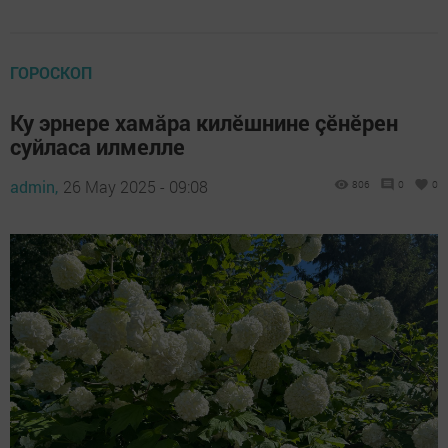
ГОРОСКОП
Ку эрнере хамăра килӗшнине çӗнӗрен
суйласа илмелле
admin,
26 May 2025 - 09:08
806
0
0