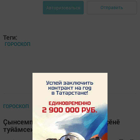
Отправить
Авторизоваться
Теги:
ГОРОСКОП
ГОРОСКОП
Çынсемпе çывăхрах пулмалла, çӗнӗ
туйăмсенчен хăрамалла мар