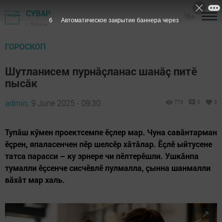
СУВАР
16+
5
Автоматическое закрытие баннера через
г. Казань
ГОРОСКОП
Шутланисем пурнăçланас шанăç питӗ
пысăк
admin,
9 June 2025 - 09:30
773
0
0
Тупăш кӳмен проектсемпе ӗçлер мар. Чуна савăнтарман
ӗçрен, япаласенчен пӗр шелсӗр хăтăлар. Ӗçлӗ ыйтусене
татса парасси – ку эрнере чи пӗлтерӗшли. Ушкăнпа
тумалли ӗçсенче сисчӗвлӗ пулмалла, çынна шанмалли
вăхăт мар халь.