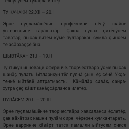
тӗлпулусем тухăçлă иртӗç.
ТУ КАЧАКИ 22.XII – 20.I
Эрне пуçламăшӗнче профессири пӗлӳ шайне
ӳстерессипе тăрăшатăр. Çакна пулах çитӗнӳсем
тăватăр, пысăк витӗм кӳме пултаракан сумлă çынсем
те асăрхаççӗ ăна.
ШЫВТĂКАН 21.I – 19.II
Тунтикун инноваци сферинче, творчествăра ӳсме пысăк
шанăç пулать. Ытларикун тӗл пулнă çын ӗç сӗнӗ. Укçа-
тенкӗ ыйтăвӗ аптратмасть. Кăмăлăр савăк, сайра-
хутра çеç кăшт канăçсăрланса илетӗр.
ПУЛĂСЕМ 20.II – 20.III
Эрне пуçламăшӗнче творчествăра хавхаланса ӗçлетӗр,
çав вăхăтрах кашни пулăм сире чӗререн хумхантарать.
Эрне варринче хăвăрт татса памалли ыйтусем сиксе