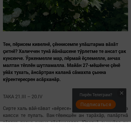
Тен, пӗрисем кивелнӗ, çӗннисемпе улăштарма вăхăт
çитнӗ? Халиччен тунă йăнăшсене тӳрлетме те ансат çак
кунсенче. Ӳркенмелле мар, пӗрмай ӗçлемелле, анчах
малтан тӗплӗн шутламалла. Майăн 27-мӗшӗнче çӗнӗ
уйăх тухать, ăнсăртран каланă сăмахпа çынна
кӳрентересрен асăрханăр.
Пирӗн Телеграм?
ТАКА 21.III – 20.IV
Подписаться
Сирте халь вăй-хăват «вӗресе» тăрать, тăрук шăртланса
каясси те пулать. Вак-тӗвекшӗн ан тарăхăр, палăртнă
тӗллев патне çитме тăрăшмалла. Юратнă çыннăра ан
хӗсӗрлӗр – ирӗклӗ пулсан хăвăрпа çывăхрах пулӗ,