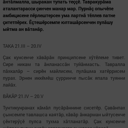
ăнтăлмалла, шыракан тупать теççӗ. Тавракурăма
аталантарасси çинчен манар мар. Пурнăç опычӗпе
амбицисене пӗрлештерсен ума лартнă тӗллев патне
çитетпӗрех. Ӗçтешӗрсемпе юлташăрсенчен пулăшу
ыйтма ан вăтанăр.
ТАКА 21.III – 20.IV
Çак кунсенче хăвăрăн принципсене хӳтӗлеме тивет.
Сире никам та ăнланассăн туйăнмасть. Тавралла
пăхкалăр – сирӗн майлисем, пулăшма хатӗррисем
пурах. Эрнен иккӗмӗш çурринче пысăк япала туянни
лайăх.
ВĂКĂР 21.IV – 20.V
Тунтикунранах кăмăл пусăрăннине сисетӗр. Çавăнпах
çынсемпе тавлашса каятăр, хăвăр ăнкарман ыйтусенче
çӗнтерӳçӗ пулса тухма хăтланатăр. Çак кунсенче