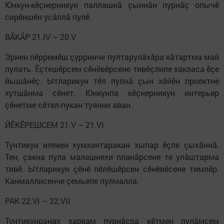
Юнкун-кӗçнерникун паллашнă çыннăн пурнăç опычӗ
сирӗншӗн усăллă пулӗ.
ВĂКĂР 21.IV – 20.V
Эрнен пӗрремӗш çурринче пултарулăхăра кăтартма май
пулать. Ӗçтешӗрсем сӗнӗвӗрсене тивӗçлипе хакласа ӗçе
йышăнӗç. Ытларикун тӗл пулнă çын хăйӗн проектне
хутшăнма сӗнет. Юнкунпа кӗçнерникун интерьер
çӗнетме сӗтел-пукан туянни аван.
ЙӖКӖРЕШСЕМ 21.V – 21.VI
Тунтикун илекен хумхантаракан хыпар ӗçпе çыхăннă.
Тен, çакна пула малашнехи планăрсене те улăштарма
тивӗ. Ытларикун çӗнӗ пӗлӗшӗрсен сӗнӗвӗсене тимлӗр.
Канмаллисенче çемьепе пулмалла.
РАК 22.VI – 22.VII
Тунтикунранах харкам пурнăçра кӗтмен пулăмсем