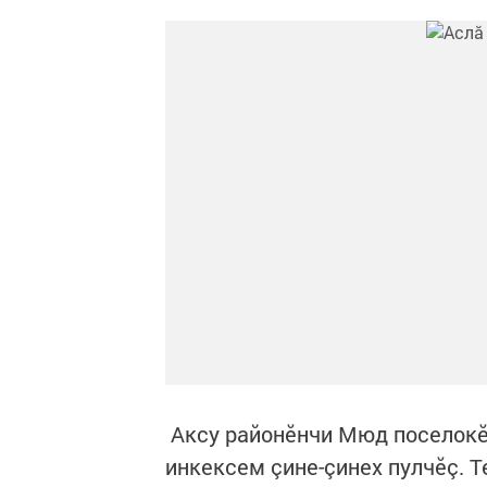
Аксу районӗнчи Мюд поселокӗ
инкексем çине-çинех пулчӗç. Т