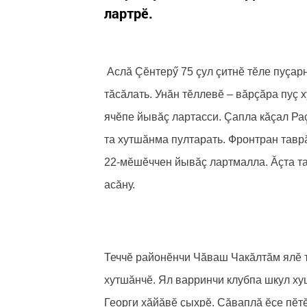
лартрӗ.
Аслă Çӗнтерӳ 75 çул çитнӗ тӗле пуçа
тăсăлать. Унăн тӗллевӗ – вăрçăра пуç
ячӗпе йывăç лартасси. Çапла кăçал Ра
та хутшăнма пултарать. Фронтран тав
22-мӗшӗччен йывăç лартмалла. Ăçта т
асăну.
Теччӗ районӗнчи Чăваш Чакăлтăм ялӗ т
хутшăнчӗ. Ял варринчи клубпа шкул ху
Георги хăйăвӗ çыхрӗ. Сăваплă ӗçе пӗтӗ