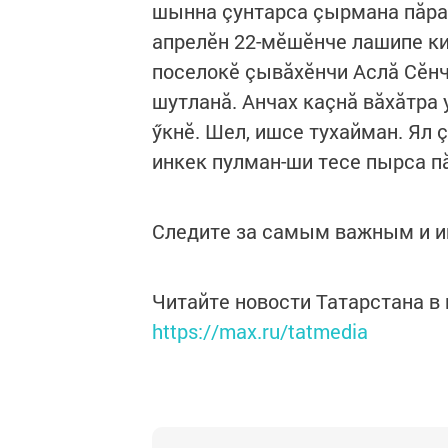
шынна çунтарса çырмана пăрах
апрелӗн 22-мӗшӗнче лашипе ки
поселокӗ çывăхӗнчи Аслă Сӗн
шутланă. Анчах каçнă вăхăтра
ӳкнӗ. Шел, ишсе тухайман. Ял
инкек пулман-ши тесе пырса пă
Следите за самым важным и 
Читайте новости Татарстана 
https://max.ru/tatmedia