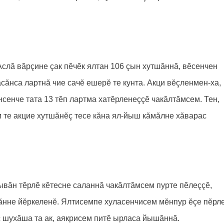
лă вăрçине çак пӗчӗк ялтан 106 çын хутшăннă, вӗсенчен
сăнса лартнă чие сачӗ ешерӗ те кунта. Акци вӗçленмен-ха,
сенче тата 13 тӗп лартма хатӗрленеççӗ чакăлтăмсем. Тен,
 те акцие хутшăнӗç тесе кăна ял-йыш кăмăлне хăварас
вăн тӗрлӗ кӗтесне саланнă чакăлтăмсем пурте пӗлеççӗ,
нне йӗркеленӗ. Ялтисемпе хуласенчисем мӗнпур ӗçе пӗрл
ас шухăша та ак, аякрисем питӗ ырласа йышăннă.