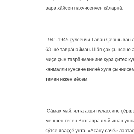
вара хăйсен пахчисенчен кăларнă.
1941-1945 çулсенчи Тăван Çӗршывăн Ас
63-шӗ таврăнайман. Шăп çак çынсене а
миçе çын таврăнманнине кура çитес кун
канмалли кунсене килнӗ хула çыннисем
темен иккен вӗсем.
Сăмах май, ялта акци пулассине çӗршы
мӗншӗн тесен Вотсапра ял-йышăн ушкă
сӳтсе яваççӗ унта. «Асăну сачӗ» ларт