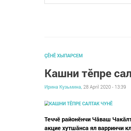
ÇӖНӖ ХЫПАРСЕМ
Кашни тӗпре сал
Ирина Кузьмина,
28 April 2020 - 13:39
Теччӗ районӗнчи Чăваш Чакăлт
акцие хутшăнса ял варринчи к