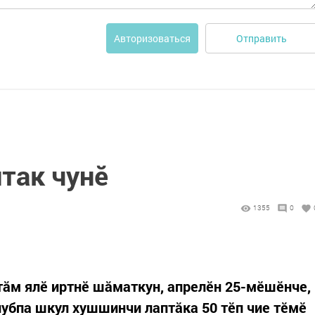
Отправить
Авторизоваться
так чунӗ
1355
0
ăм ялӗ иртнӗ шăматкун, апрелӗн 25-мӗшӗнче,
лубпа шкул хушшинчи лаптăка 50 тӗп чие тӗмӗ