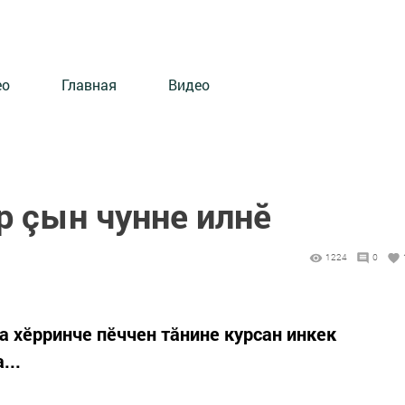
ео
Главная
Видео
р çын чунне илнӗ
1224
0
 хӗрринче пӗччен тăнине курсан инкек
...