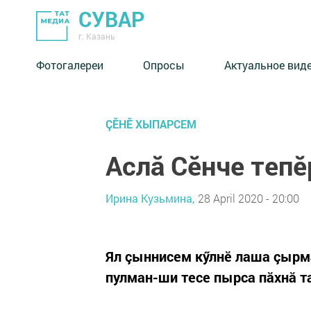
СУВАР
г. Казань
Фотогалереи
Опросы
Актуальное вид
ÇӖНӖ ХЫПАРСЕМ
Аслă Сӗнче тепӗ
Ирина Кузьмина,
28 April 2020 - 20:00
Ял çыннисем кӳлнӗ лаша çырма
пулман-ши тесе пырса пăхнă та