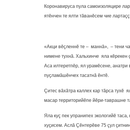
Коронавируса пула самоизоляцире ларм
ятӗнчен те ялти тăванӗсем чие лартаçç
«Акци вӗçленнӗ те – маннă», – тени ч
нимене тухнă. Хальхинче яла кӗрекен ç
Аса илтеретпӗр, ял урамӗсене, анатри 
пуçламăшӗнчех тасатнă ӗнтӗ.
Çитес вăхăтра каллех кар тăрса тухӗ 
масар территорийӗпе йӗри-таврашне т
Яла куç пек упранипех экологийӗ таса, 
хуçисем. Аслă Çӗнтерӗве 75 çул çитни