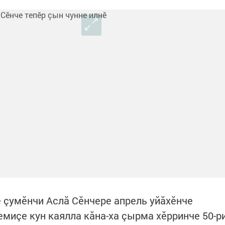
 çумӗнчи Аслă Сӗнчере апрель уйăхӗнче
емиçе кун каялла кăна-ха çырма хӗрринче 50-р