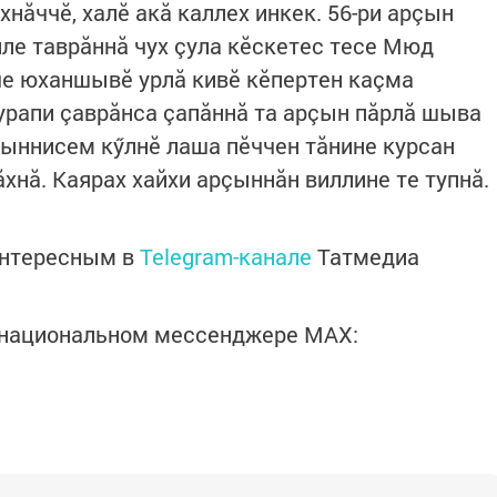
нăччӗ, халӗ акă каллех инкек. 56-ри арçын
ле таврăннă чух çула кӗскетес тесе Мюд
че юханшывӗ урлă кивӗ кӗпертен каçма
 урапи çаврăнса çапăннă та арçын пăрлă шыва
 çыннисем кӳлнӗ лаша пӗччен тăнине курсан
хнă. Каярах хайхи арçыннăн виллине те тупнă.
интересным в
Telegram-канале
Татмедиа
в национальном мессенджере MАХ: