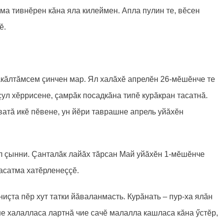
а тивнӗрен кăна яла килеймен. Апла пулин те, вӗсен
ӗ.
акăлтăмсем çинчен мар. Ял халăхӗ апрелӗн 26-мӗшӗнче те
ул хӗррисене, çамрăк посадкăна типӗ курăкран тасатнă.
ватă икӗ пӗвене, ун йӗри таврашне апрель уйăхӗн
ял çынни. Çанталăк лайăх тăрсан Май уйăхӗн 1-мӗшӗнче
асатма хатӗрленеççӗ.
ниçта пӗр хут татки йăваланмасть. Курăнать – пур-ха ялăн
не халалласа лартнă чие сачӗ малалла кашласа кăна ӳстӗр,