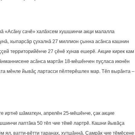
рнă «Асăну сачӗ» халăхсем хушшинчи акци малалла
 хунă, хыпарсăр çухалнă 27 миллион çынна асăнса кашнин
ççей территорийӗнче 27 çӗнӗ хунав ешерӗ. Акцие кирек кам
рăнманнисене асăнса мартăн 18-мӗшӗнчен пуçласа июнӗн
ата мӗнле йывăç лартасси пӗлтерӗшлех мар. Тӗп вырăнта –
е иртнӗ шăматкун, апрелӗн 25-мӗшӗнче, çак акцие
шшинчи лаптăка 50 тӗп чие тӗмӗ лартрӗ. Кашни йывăçа
м ял, ватти-вӗтти таранах, хутшăннă. Çамрăк чие тӗмӗсене